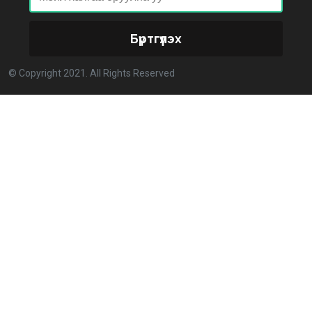
ХОРИОТОЙ!
2026-02-25 13:40:04
Бүртгүүлэх
Улстөрд хэн мөнгө төлдөг вэ буюу мөнгөний
© Copyright 2021. All Rights Reserved
мөрийг цахимаар мөшгих нь
2026-02-11 15:09:00
СЕХ: Улс төрийн 6 намыг идэвхгүйд тооцуулах
асуудлаар Дээд шүүхэд мэдээлэл хүргүүлнэ
2026-02-11 11:50:00
Эпштэйний файлууд: Х.Баттулгатай холбоотой
имэйлийн илэрцүүд олдлоо
2026-02-03 10:30:00
Улс төрийн нам ЯАГААД ХЭРЭГТЭЙ вэ?
2026-02-02 12:00:00