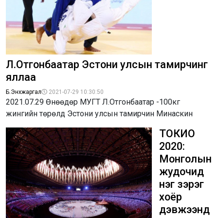
Л.Отгонбаатар Эстони улсын тамирчинг
яллаа
Б.Энхжаргал
2021-07-29 10:30:50
2021.07.29 Өнөөдөр МУГТ Л.Отгонбаатар -100кг
жингийн төрөлд Эстони улсын тамирчин Минаскин
ТОКИО
2020:
Монголын
жудочид
нэг зэрэг
хоёр
дэвжээнд