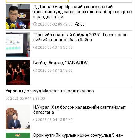
Д.Даваа-Очир: Иргэдийн сонгох эрхийг
хангахын тулд санал авах олон хэлбэр нэвтрүүлэх
шаардлагатай
2026-06-02 09:49:00
63
“Төсвийн нээлттэй байдал 2025”: Төсөвт олон
нийтийн оролцоо бага байна
2026-05-13 13:56:00
Бүсгүйчүүд бидэнд “ЗАВ АЛГА”
2026-05-13 12:19:00
Украины дронууд Москваг түгшээж эхэллээ
2026-05-04 18:39:00
Н.Учрал: Хал болсон халамжийн хавтгайрлыг
багасгана
2026-05-04 13:52:42
Орон нутгийн хурлын нөхөн сонгуульд 5 нам