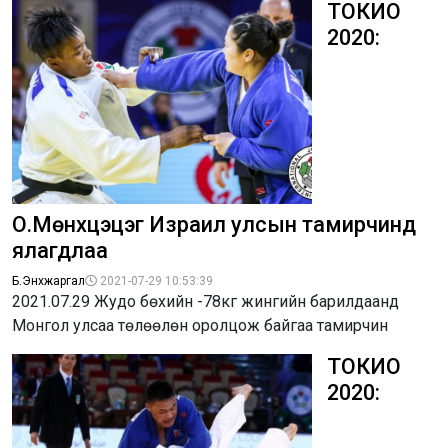
ТОКИО
2020:
О.Мөнхцэцэг Израил улсын тамирчинд
ялагдлаа
Б.Энхжаргал
2021-07-29 10:53:39
2021.07.29 Жудо бөхийн -78кг жингийн барилдаанд
Монгол улсаа төлөөлөн оролцож байгаа тамирчин
ТОКИО
2020: