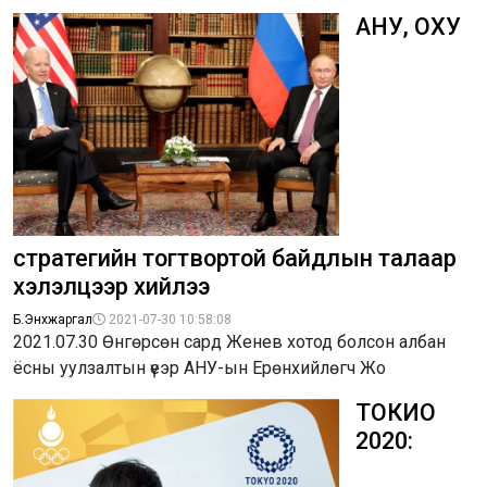
АНУ, ОХУ
стратегийн тогтвортой байдлын талаар
хэлэлцээр хийлээ
Б.Энхжаргал
2021-07-30 10:58:08
2021.07.30 Өнгөрсөн сард Женев хотод болсон албан
ёсны уулзалтын үеэр АНУ-ын Ерөнхийлөгч Жо
ТОКИО
2020: