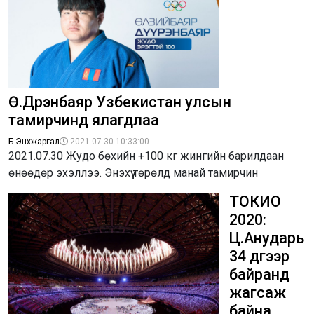
Ө.Дүүрэнбаяр Узбекистан улсын
тамирчинд ялагдлаа
Б.Энхжаргал
2021-07-30 10:33:00
2021.07.30 Жудо бөхийн +100 кг жингийн барилдаан
өнөөдөр эхэллээ. Энэхүү төрөлд манай тамирчин
ТОКИО
2020:
Ц.Анударь
34 дүгээр
байранд
жагсаж
байна.