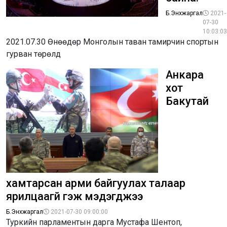
Б.Энхжаргал
2021-
07-30
10:03:03
2021.07.30 Өнөөдөр Монголын таван тамирчин спортын
гурван төрөлд
Анкара
хот
Бакутай
хамтарсан арми байгуулах талаар
ярилцаагүй гэж мэдэгджээ
Б.Энхжаргал
2021-07-30 09:00:00
Туркийн парламентын дарга Мустафа Шентоп,