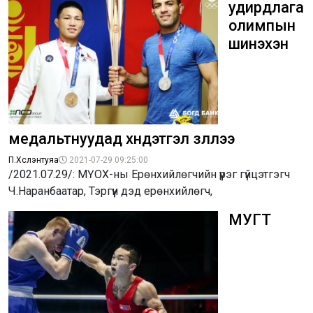
удирдлага
олимпын
шинэхэн
медальтнуудад хүндэтгэл үзүүллээ
П.Хүслэнтуяа
2021-07-29 09:25:00
/2021.07.29/: МҮОХ-ны Ерөнхийлөгчийн үүрэг гүйцэтгэгч
Ч.Наранбаатар, Тэргүүн дэд ерөнхийлөгч,
МУГТ