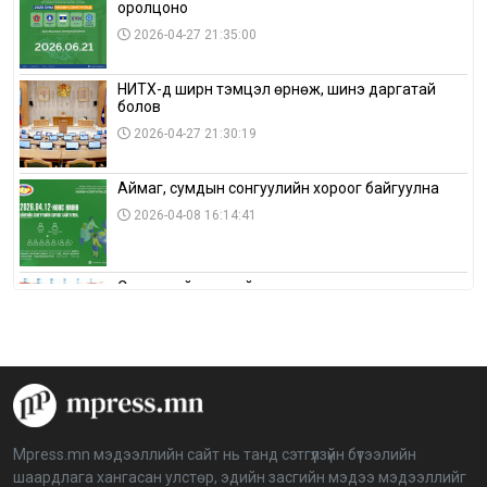
оролцоно
2026-04-27 21:35:00
НИТХ-д ширүүн тэмцэл өрнөж, шинэ даргатай
болов
2026-04-27 21:30:19
Аймаг, сумдын сонгуулийн хороог байгуулна
2026-04-08 16:14:41
Сонгуулийн хуулийн зөрчил, шалгах,
шийдвэрлэх ажиллагааны талаар хэлэлцлээ
2026-04-08 16:09:26
“Дэлхийн мөнгөний долоо хоног-2026” аян Төв
аймагт үргэлжилж байна
2026-04-03 12:00:00
Mpress.mn мэдээллийн сайт нь танд сэтгүүлзүйн бүтээлийн
шаардлага хангасан улстөр, эдийн засгийн мэдээ мэдээллийг
BTS-ийн тоглолтыг Netflix дэлхий даяар шууд