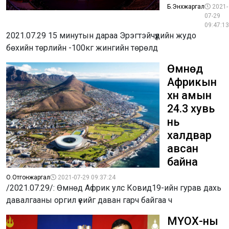
Б.Энхжаргал
2021-
07-29
09:47:13
2021.07.29 15 минутын дараа Эрэгтэйчүүдийн жудо
бөхийн төрлийн -100кг жингийн төрөлд
Өмнөд
Африкын
хүн амын
24.3 хувь
нь
халдвар
авсан
байна
О.Отгонжаргал
2021-07-29 09:37:24
/2021.07.29/: Өмнөд Африк улс Ковид19-ийн гурав дахь
давалгааны оргил үеийг даван гарч байгаа ч
МҮОХ-ны