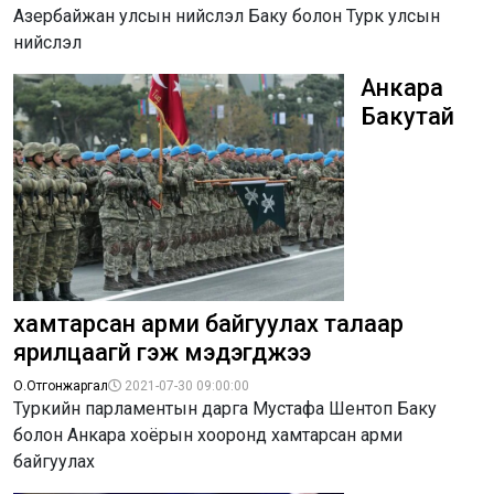
Азербайжан улсын нийслэл Баку болон Турк улсын
нийслэл
Анкара
Бакутай
хамтарсан арми байгуулах талаар
ярилцаагүй гэж мэдэгджээ
О.Отгонжаргал
2021-07-30 09:00:00
Туркийн парламентын дарга Мустафа Шентоп Баку
болон Анкара хоёрын хооронд хамтарсан арми
байгуулах