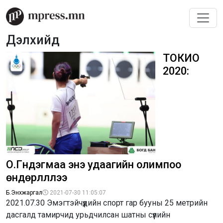
Дэлхийд
ТОКИО
2020:
О.Гүндэгмаа энэ удаагийн олимпоо
өндөрлүүллээ
Б.Энхжаргал
2021-07-30 11:05:07
2021.07.30 Эмэгтэйчүүдийн спорт гар бууны 25 метрийн
дасгалд тамирчид урьдчилсан шатны сүүлийн