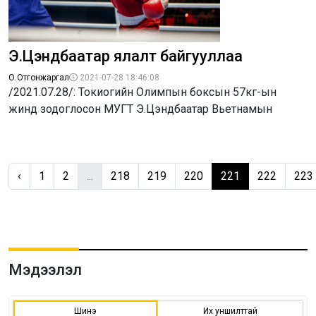
Э.Цэндбаатар ялалт байгууллаа
О.Отгонжаргал
2021-07-28 18:46:08
/2021.07.28/: Токиогийн Олимпын боксын 57кг-ын
жинд зодоглосон МУГТ Э.Цэндбаатар Вьетнамын
‹
1
2
...
218
219
220
221
222
223
Мэдээлэл
Шинэ
Их уншилттай