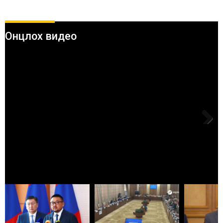
Онцлох видео
Next