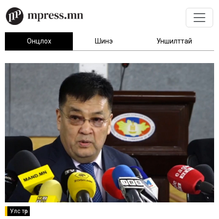
Онцлох
Шинэ
Уншилттай
Улс төр