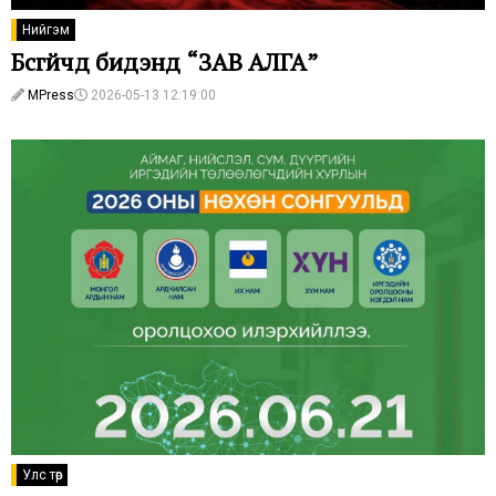
Нийгэм
Бүсгүйчүүд бидэнд “ЗАВ АЛГА”
MPress
2026-05-13 12:19:00
Улс төр