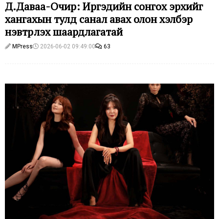
Д.Даваа-Очир: Иргэдийн сонгох эрхийг
хангахын тулд санал авах олон хэлбэр
нэвтрүүлэх шаардлагатай
MPress
2026-06-02 09:49:00
63