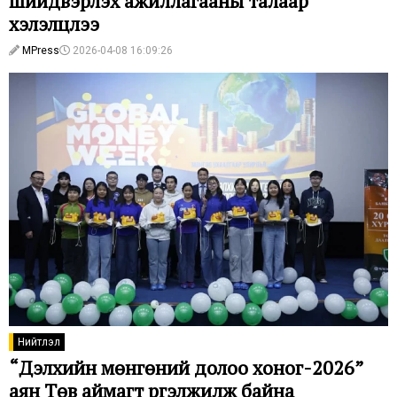
шийдвэрлэх ажиллагааны талаар
хэлэлцлээ
MPress
2026-04-08 16:09:26
Нийтлэл
“Дэлхийн мөнгөний долоо хоног-2026”
аян Төв аймагт үргэлжилж байна