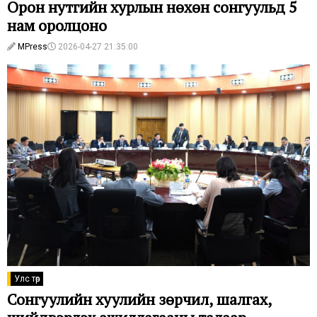
Орон нутгийн хурлын нөхөн сонгуульд 5
нам оролцоно
MPress
2026-04-27 21:35:00
Улс төр
Сонгуулийн хуулийн зөрчил, шалгах,