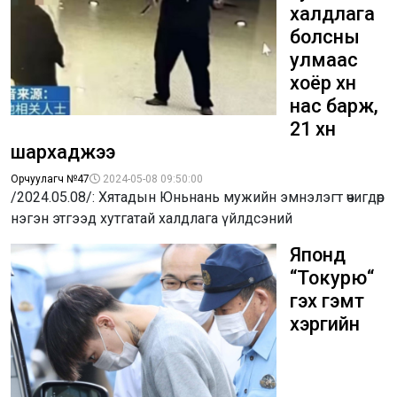
халдлага
болсны
улмаас
хоёр хүн
нас барж,
21 хүн
шархаджээ
Орчуулагч №47
2024-05-08 09:50:00
/2024.05.08/: Хятадын Юньнань мужийн эмнэлэгт өчигдөр
нэгэн этгээд хутгатай халдлага үйлдсэний
Японд
“Токурюү“
гэх гэмт
хэргийн