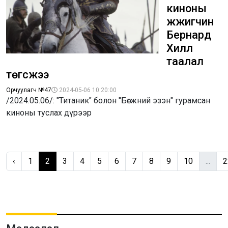
киноны
жүжигчин
Бернард
Хилл
таалал
төгсжээ
Орчуулагч №47
2024-05-06 10:20:00
/2024.05.06/: "Титаник" болон "Бөгжний эзэн" гурамсан
киноны туслах дүрээр
‹
1
2
3
4
5
6
7
8
9
10
...
2