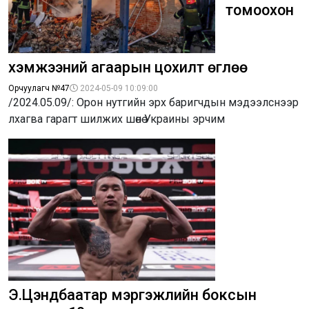
томоохон
хэмжээний агаарын цохилт өглөө
Орчуулагч №47
2024-05-09 10:09:00
/2024.05.09/: Орон нутгийн эрх баригчдын мэдээлснээр
лхагва гарагт шилжих шөнө Украины эрчим
Э.Цэндбаатар мэргэжлийн боксын