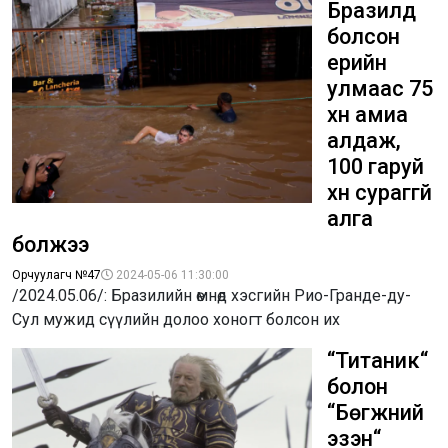
Бразилд
болсон
үерийн
улмаас 75
хүн амиа
алдаж,
100 гаруй
хүн сураггүй
алга
болжээ
Орчуулагч №47
2024-05-06 11:30:00
/2024.05.06/: Бразилийн өмнөд хэсгийн Рио-Гранде-ду-
Сул мужид сүүлийн долоо хоногт болсон их
“Титаник“
болон
“Бөгжний
эзэн“