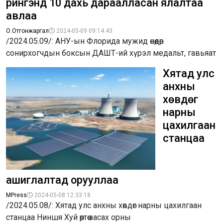
рингэнд 10 дахь дараалласан ялалтаа
авлаа
О.Отгонжаргал
2024-05-09 09:14:43
/2024.05.09/: АНУ-ын Флорида мужид өнөөдөр
сонирхогчдын боксын ДАШТ-ий хүрэл медальт, гавьяат
Хятад улс
анхны
хөвдөг
нарны
цахилгаан
станцаа
ашиглалтад орууллаа
MPress
2024-05-08 12:33:18
/2024.05.08/: Хятад улс анхны хөвдөг нарны цахилгаан
станцаа Ниншя Хуй өөртөө засах орны