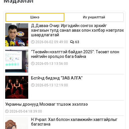
Мэдээлэл
Шинэ
Их уншилттай
Д.Даваа-Очир: Иргэдийн сонгох эрхийг
хангахын тулд санал авах олон хэлбэр нэвтрүүлэх
шаардлагатай
2026-06-02 09:49:00
63
“Төсвийн нээлттэй байдал 2025”: Төсөвт олон
нийтийн оролцоо бага байна
2026-05-13 13:56:00
Бүсгүйчүүд бидэнд “ЗАВ АЛГА”
2026-05-13 12:19:00
Украины дронууд Москваг түгшээж эхэллээ
2026-05-04 18:39:00
Н.Учрал: Хал болсон халамжийн хавтгайрлыг
багасгана