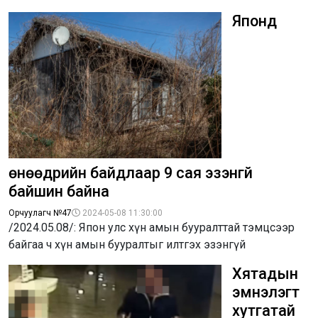
Японд
өнөөдрийн байдлаар 9 сая эзэнгүй
байшин байна
Орчуулагч №47
2024-05-08 11:30:00
/2024.05.08/: Япон улс хүн амын бууралттай тэмцсээр
байгаа ч хүн амын бууралтыг илтгэх эзэнгүй
Хятадын
эмнэлэгт
хутгатай