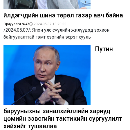
үйлдэгчдийн шинэ төрөл газар авч байна
Орчуулагч №47
2024-05-07 13:20:00
/2024.05.07/: Япон улс сүүлийн жилүүдэд зохион
байгуулалттай гэмт хэргийн эсрэг хууль
Путин
барууныхны заналхийллийн хариуд
цөмийн зэвсгийн тактикийн сургуулилт
хийхийг тушаалаа