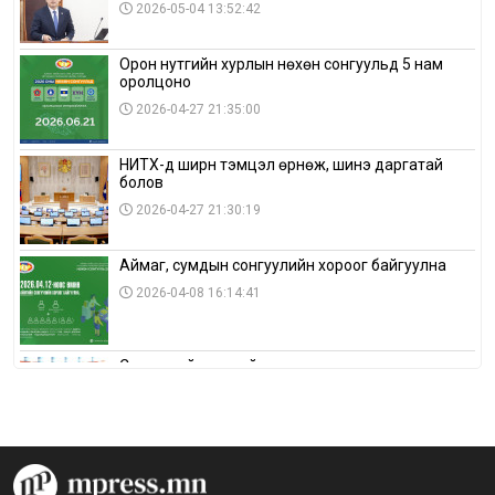
2026-05-04 13:52:42
Орон нутгийн хурлын нөхөн сонгуульд 5 нам
оролцоно
2026-04-27 21:35:00
НИТХ-д ширүүн тэмцэл өрнөж, шинэ даргатай
болов
2026-04-27 21:30:19
Аймаг, сумдын сонгуулийн хороог байгуулна
2026-04-08 16:14:41
Сонгуулийн хуулийн зөрчил, шалгах,
шийдвэрлэх ажиллагааны талаар хэлэлцлээ
2026-04-08 16:09:26
“Дэлхийн мөнгөний долоо хоног-2026” аян Төв
аймагт үргэлжилж байна