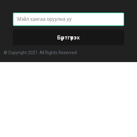
2026-02-27 14:48:26
ХОРИОТОЙ!
2026-02-25 13:40:04
Бүртгүүлэх
Улстөрд хэн мөнгө төлдөг вэ буюу мөнгөний
© Copyright 2021. All Rights Reserved
мөрийг цахимаар мөшгих нь
2026-02-11 15:09:00
СЕХ: Улс төрийн 6 намыг идэвхгүйд тооцуулах
асуудлаар Дээд шүүхэд мэдээлэл хүргүүлнэ
2026-02-11 11:50:00
Эпштэйний файлууд: Х.Баттулгатай холбоотой
имэйлийн илэрцүүд олдлоо
2026-02-03 10:30:00
Улс төрийн нам ЯАГААД ХЭРЭГТЭЙ вэ?