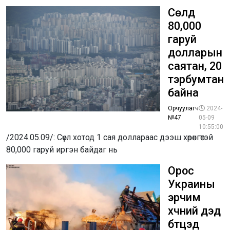
Сөүлд
80,000
гаруй
долларын
саятан, 20
тэрбумтан
байна
Орчуулагч
2024-
№47
05-09
10:55:00
/2024.05.09/: Сөүл хотод 1 сая доллараас дээш хөрөнгөтэй
80,000 гаруй иргэн байдаг нь
Орос
Украины
эрчим
хүчний дэд
бүтцэд