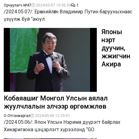
Орчуулагч №47
2024-05-07 10:05:00
1
/2024.05.07/: Ерөнхийлөгч Владимир Путин барууныхнаас
үзүүлж буй “аюул
Японы
нэрт
дуучин,
жүжигчин
Акира
Кобаяашиг Монгол Улсын аялал
жуулчлалын элчээр өргөмжлөв
О.Отгонжаргал
2024-05-06 12:29:01
/2024.05.06/: Япон Улсын Нэрима дүүрэгт байрлах
Хикаригаока цэцэрлэгт хүрээлэнд “GO