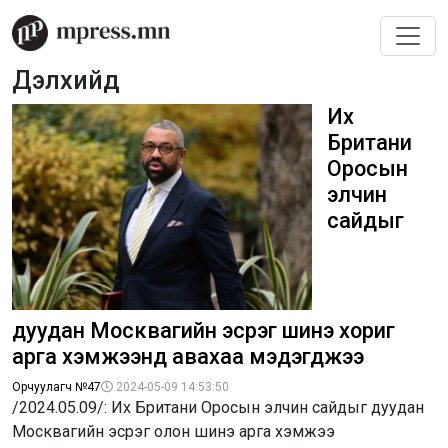
Дэлхийд
Их
Британи
Оросын
элчин
сайдыг
дуудан Москвагийн эсрэг шинэ хориг
арга хэмжээнүүд авахаа мэдэгджээ
Орчуулагч №47
2024-05-09 14:53:50
/2024.05.09/: Их Британи Оросын элчин сайдыг дуудан
Москвагийн эсрэг олон шинэ арга хэмжээ