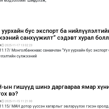
рийн мэдээллийг шифрлэж,
л уурхайн бус экспорт ба нийлүүлэлтий
жээний санхүүжилт” сэдэвт хурал бол
л
2025-11-17 13:02:23
11.17/ Монголбанкнаас санаачлан “Уул уурхайн бус экспорт 
үлэлтийн сүлжээний
-ын гишүүд шинэ даргаараа ямар хүн
гох вэ?
л
2025-11-15 11:21:00
11.15/ МАН дотор үүссэн хагарлыг эвлэрүүлэх гэсэн оролд