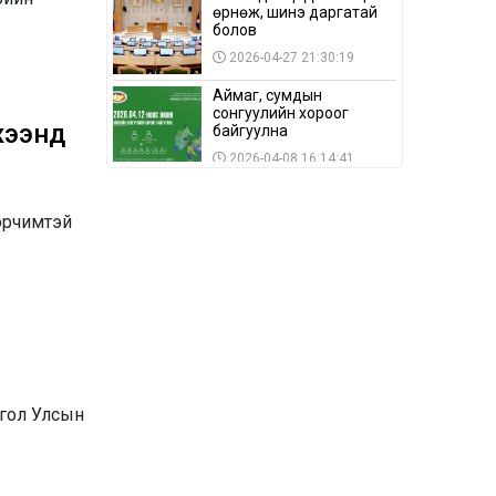
өрнөж, шинэ даргатай
болов
2026-04-27 21:30:19
Аймаг, сумдын
сонгуулийн хороог
жээнд
байгуулна
2026-04-08 16:14:41
Сонгуулийн хуулийн
зөрчил, шалгах,
 эрчимтэй
шийдвэрлэх
ажиллагааны талаар
2026-04-08 16:09:26
хэлэлцлээ
“Дэлхийн мөнгөний
долоо хоног-2026” аян
Төв аймагт үргэлжилж
байна
2026-04-03 12:00:00
BTS-ийн тоглолтыг
нгол Улсын
Netflix дэлхий даяар
шууд дамжуулна
2026-03-08 16:04:00
14