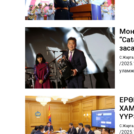
Мон
“Ca
зас
С.Жарга
/2025.
уламж
ЕРӨ
ХАМ
ҮҮР
С.Жарга
/2025.