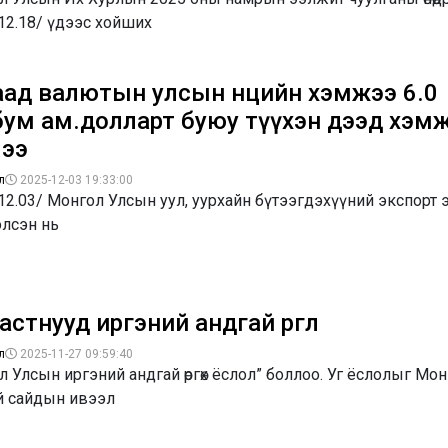
12.18/ үдээс хойших
аад валютын улсын нөөцийн хэмжээ 6.0
бум ам.долларт буюу түүхэн дээд хэм
лээ
л
2025-12-03 19:33:00
12.03/ Монгол Улсын уул, уурхайн бүтээгдэхүүний экспорт
хэлсэн нь
астнууд иргэний андгай өргөлөө
л
2025-11-27 09:59:40
 Улсын иргэний андгай өргөх ёслол” боллоо. Уг ёслолыг Мо
ий сайдын ивээл