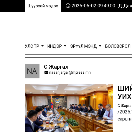
2026-06-02 09:49:00
Д.Дав
Шуурхай мэдээ
УЛС ТӨР
ИНДЭР
ЭРҮҮЛ МЭНД
БОЛОВСРОЛ
С.Жаргал
nasanjargal@mpress.mn
ШИЙ
УИХ-
С.Жарга
/2025.
сарын