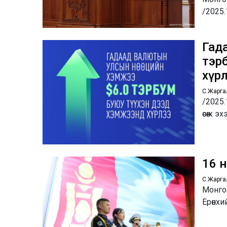
/2025.
Гад
тэр
хүр
С.Жарга
/2025.
өсөж э
16 н
С.Жарга
Монгол
Ерөнх