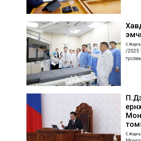
Хав
эмч
С.Жарга
/2025.
туслам
П.Дэ
ерөн
Монг
том
С.Жарга
Монго