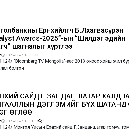
голбанкны Ерөнхийлөгч Б.Лхагвасүрэн
talyst Awards-2025”-ын “Шилдэг эдийн
агч” шагналыг хүртлээ
л
2025-11-24 16:33:00
11.24/ “Bloomberg TV Mongolia”-аас 2013 оноос хойш жил бү
лал болгон
НХИЙ САЙД Г.ЗАНДАНШАТАР ХАЛДВА
ГААЛЛЫН ДЭГЛЭМИЙГ БҮХ ШАТАНД 
ЭГ ӨГЛӨӨ
л
2025-11-24 16:31:14
1
11.24/ Монгол Улсын Ерөнхий сайд Г.Занданшатар томуу, тому