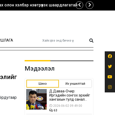
х олон хэлбэр нэвтрүүлэх шаардлагатай
РШЛАГА
Мэдээлэл
элийг
Шинэ
Их уншилттай
Д.Даваа-Очир:
Иргэдийн сонгох эрхийг
ёрдугаар
хангахын тулд санал
авах олон хэлбэр
2026-06-02 09:49:00
нэвтрүүлэх
63
шаардлагатай