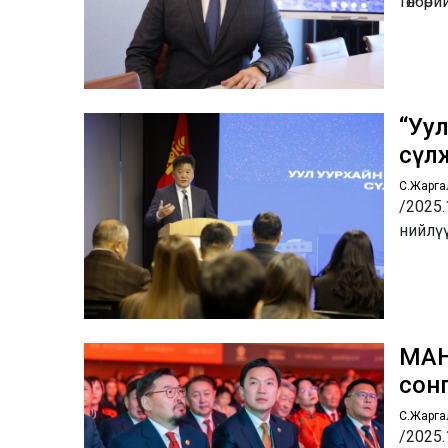
төлбө
“Уу
сүл
С.Жарга
/2025.
нийлү
МАН
сон
С.Жарга
/2025.