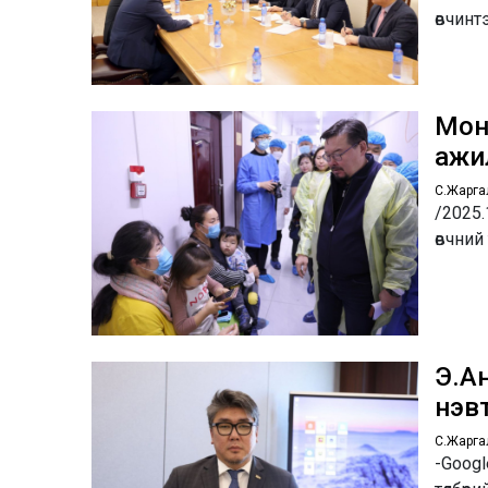
өвчинт
Мон
ажи
С.Жарга
/2025.
өвчни
Э.Ан
нэв
С.Жарга
-Goog