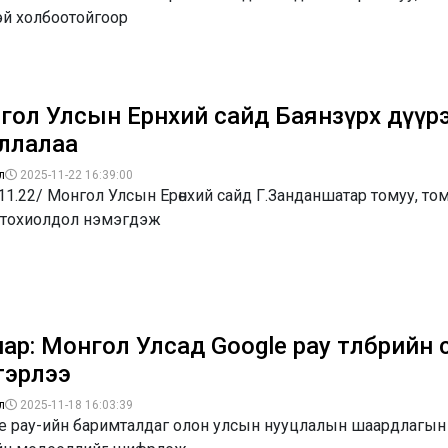
эй холбоотойгоор
гол Улсын Ерөнхий сайд Баянзүрх дүүр
ллалаа
л
2025-11-22 16:39:00
11.22/ Монгол Улсын Ерөнхий сайд Г.Занданшатар томуу, тому
й тохиолдол нэмэгдэж
ар: Монгол Улсад Google pay төлбөрийн
тэрлээ
л
2025-11-18 16:03:39
le pay-ийн баримталдаг олон улсын нууцлалын шаардлагын