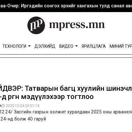
аа-Очир: Иргэдийн сонгох эрхийг хангахын тулд санал ава
ТЕХНОЛОГИ
ДЭЛХИЙД
ВИДЕО
ЯРИЛЦЛАГА
МИНИЙ ТУ
ДВЭР: Татварын багц хуулийн шинэчл
д өргөн мэдүүлэхээр тогтлоо
л
2025-12-24 20:01:14
12.24/ Засгийн газрын ээлжит хуралдаан 2025 оны арванхо
 24-нд болж 40 гаруй