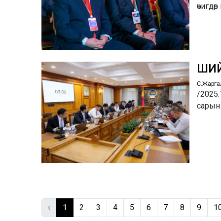
өчигдө
ШИЙ
С.Жарга
/2025.
сарын
‹
1
2
3
4
5
6
7
8
9
1