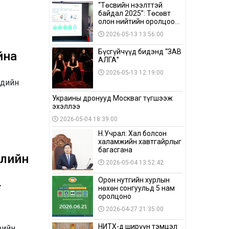
“Төсвийн нээлттэй
байдал 2025”: Төсөвт
олон нийтийн оролцоо
бага байна
2026-05-13 13:56:00
Бүсгүйчүүд бидэнд “ЗАВ
йна
АЛГА”
2026-05-13 12:19:00
ндийн
Украины дронууд Москваг түгшээж
эхэллээ
2026-05-04 18:39:00
Н.Учрал: Хал болсон
халамжийн хавтгайрлыг
багасгана
улийн
2026-05-04 13:52:42
Орон нутгийн хурлын
г
нөхөн сонгуульд 5 нам
оролцоно
2026-04-27 21:35:00
НИТХ-д ширүүн тэмцэл
рийн