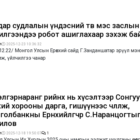
дар судлалын үндэсний төв мэс заслын
илгээндээ робот ашиглахаар зэхэж ба
л
2025-12-23 10:36:32
12.22/ Монгол Улсын Ерөнхий сайд Г.Занданшатар эрүүл мэ
ж, үйлчилгээ чанар
лгэрнаранг өөрийнх нь хүсэлтээр Сонгу
хий хорооны дарга, гишүүнээс чөлөөлж,
олбанкны Ерөнхийлөгчөөр С.Наранцогты
илов
л
2025-12-18 19:50:07
1
л Улсын Их Хурлын 2025 оны намрын ээлжит чуулганы өнөөд