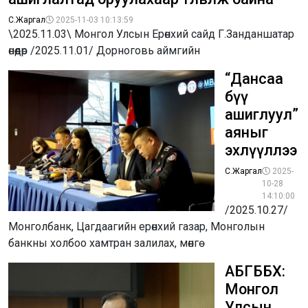
С.Жаргал
2025-11-03 10:13:59
\2025.11.03\ Монгол Улсын Ерөнхий сайд Г.Занданшатар
өнөөдөр /2025.11.01/ Дорноговь аймгийн
“Дансаа
бүү
ашиглуул”
аяныг
эхлүүллээ
С.Жаргал
2025-
10-28
14:10:00
/2025.10.27/
Монголбанк, Цагдаагийн ерөнхий газар, Монголын
банкны холбоо хамтран залилах, мөнгө
АБГББХ:
Монгол
Улсын