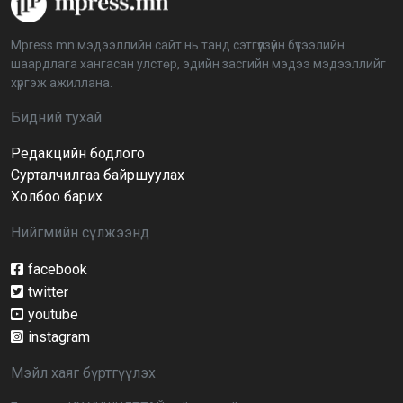
аймагт үргэлжилж байна
2026-04-03 12:00:00
Mpress.mn мэдээллийн сайт нь танд сэтгүүлзүйн бүтээлийн
шаардлага хангасан улстөр, эдийн засгийн мэдээ мэдээллийг
BTS-ийн тоглолтыг Netflix дэлхий даяар шууд
хүргэж ажиллана.
дамжуулна
2026-03-08 16:04:00
14
Бидний тухай
Редакцийн бодлого
Иргэдийн төлөөлөгчдийн хурлын 2026 оны
нөхөн сонгууль 6 дугаар сарын 21-нд болно
Сурталчилгаа байршуулах
2026-03-05 11:36:28
Холбоо барих
Нийгмийн сүлжээнд
Д.Тэгшбаяр: НҮБ-ын тогтоол санаачилж,
батлуулсан нь Монгол Улсын манлайллыг олон
улсад таниулсан
facebook
2026-03-04 09:00:00
twitter
youtube
Ерөнхийлөгч өө, жоомоо алах гээд байшингаа
шатаав!
instagram
2026-02-27 16:40:00
2
Мэйл хаяг бүртгүүлэх
Улс төрийн намуудын 2025 оны тайлан олон