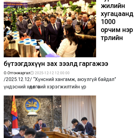
жилийн
хугацаанд
1000
орчим нэр
төрлийн
бүтээгдэхүүн зах зээлд гаргажээ
О.Отгонжаргал
2025-12-12 12:00:00
/2025.12.12/ “Хүнсний хангамж, аюулгүй байдал”
үндэсний хөдөлгөөний хэрэгжилтийн үр