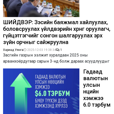
ШИЙДВЭР: Зэсийн баяжмал хайлуулах,
боловсруулах үйлдвэрийн хөрөнгө оруулагч,
гүйцэтгэгчийг сонгон шалгаруулах эрх
зүйн орчныг сайжруулна
Хариад Уянга
2025-12-03 19:38:34
1
Засгийн газрын ээлжит хуралдаан 2025 оны
арванхоёрдугаар сарын 3-нд болж дараах асуудлуудыг
Гадаад
валютын
улсын
нөөцийн
хэмжээ
6.0 тэрбум