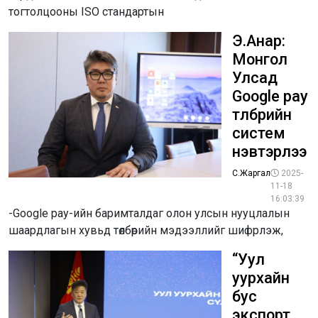
тогтолцооны ISO стандартын
Э.Анар:
Монгол
Улсад
Google pay
төлбөрийн
систем
нэвтэрлээ
С.Жаргал
2025-
11-18
16:03:39
-Google pay-ийн баримталдаг олон улсын нууцлалын
шаардлагын хувьд төлбөрийн мэдээллийг шифрлэж,
“Уул
уурхайн
бус
экспорт