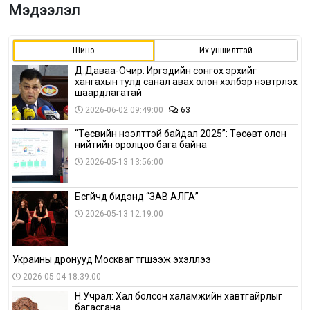
Мэдээлэл
Шинэ
Их уншилттай
Д.Даваа-Очир: Иргэдийн сонгох эрхийг
хангахын тулд санал авах олон хэлбэр нэвтрүүлэх
шаардлагатай
2026-06-02 09:49:00
63
“Төсвийн нээлттэй байдал 2025”: Төсөвт олон
нийтийн оролцоо бага байна
2026-05-13 13:56:00
Бүсгүйчүүд бидэнд “ЗАВ АЛГА”
2026-05-13 12:19:00
Украины дронууд Москваг түгшээж эхэллээ
2026-05-04 18:39:00
Н.Учрал: Хал болсон халамжийн хавтгайрлыг
багасгана