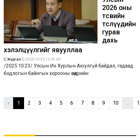
2026 оны
төсвийн
төслүүдийн
гурав
дахь
хэлэлцүүлгийг явууллаа
С.Жаргал
2025-10-23 12:41:00
/2025.10.23/ Улсын Их Хурлын Аюулгүй байдал, гадаад
бодлогын байнгын хорооны өнөөдрийн
‹
1
2
3
4
5
6
7
8
9
10
...
1