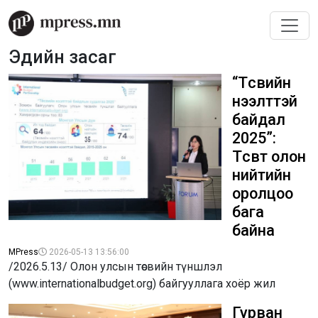
Эдийн засаг
“Төсвийн
нээлттэй
байдал
2025”:
Төсөвт олон
нийтийн
оролцоо
бага
байна
MPress
2026-05-13 13:56:00
/2026.5.13/ Олон улсын төсвийн түншлэл
(www.internationalbudget.org) байгууллага хоёр жил
Гурван