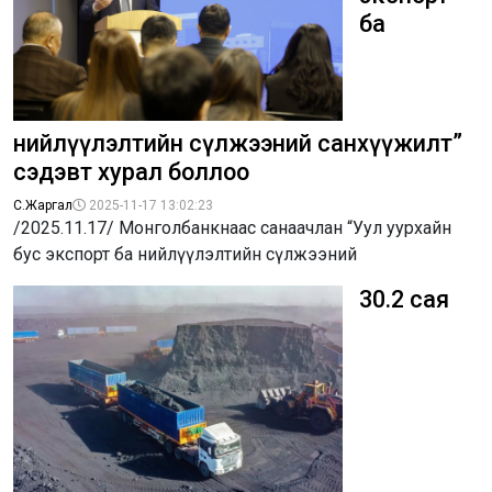
ба
нийлүүлэлтийн сүлжээний санхүүжилт”
сэдэвт хурал боллоо
С.Жаргал
2025-11-17 13:02:23
/2025.11.17/ Монголбанкнаас санаачлан “Уул уурхайн
бус экспорт ба нийлүүлэлтийн сүлжээний
30.2 сая