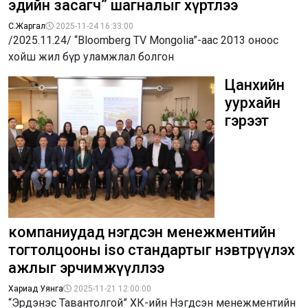
эдийн засагч” шагналыг хүртлээ
С.Жаргал
2025-11-24 16:33:00
/2025.11.24/ “Bloomberg TV Mongolia”-аас 2013 оноос
хойш жил бүр уламжлал болгон
Цанхийн
уурхайн
гэрээт
компаниудад нэгдсэн менежментийн
тогтолцооны iso стандартыг нэвтрүүлэх
ажлыг эрчимжүүллээ
Хариад Уянга
2025-11-21 12:00:00
“Эрдэнэс Тавантолгой” ХК-ийн Нэгдсэн менежментийн