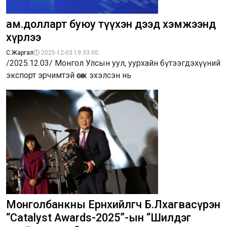
ам.долларт буюу түүхэн дээд хэмжээнд
хүрлээ
С.Жаргал
2025-12-03 19:33:00
/2025.12.03/ Монгол Улсын уул, уурхайн бүтээгдэхүүний
экспорт эрчимтэй өсөж эхэлсэн нь
Монголбанкны Ерөнхийлөгч Б.Лхагвасүрэн
“Catalyst Awards-2025”-ын “Шилдэг