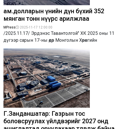
ам.долларын үнийн дүн бүхий 352
мянган тонн нүүрс арилжлаа
MPress
2025-11-17 12:00:00
/2025.11.17/ Эрдэнэс Тавантолгой" ХК 2025 оны 11
дүгээр сарын 17-ны өдөр Монголын Хөрөнгийн
Г.Занданшатар: Газрын тос
боловсруулах үйлдвэрийг 2027 онд
ашиглалтад оруулахаар төлөвлөж байна