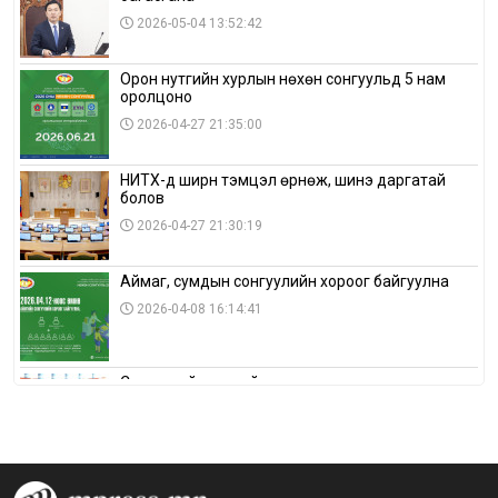
2026-05-04 13:52:42
Орон нутгийн хурлын нөхөн сонгуульд 5 нам
оролцоно
2026-04-27 21:35:00
НИТХ-д ширүүн тэмцэл өрнөж, шинэ даргатай
болов
2026-04-27 21:30:19
Аймаг, сумдын сонгуулийн хороог байгуулна
2026-04-08 16:14:41
Сонгуулийн хуулийн зөрчил, шалгах,
шийдвэрлэх ажиллагааны талаар хэлэлцлээ
2026-04-08 16:09:26
“Дэлхийн мөнгөний долоо хоног-2026” аян Төв