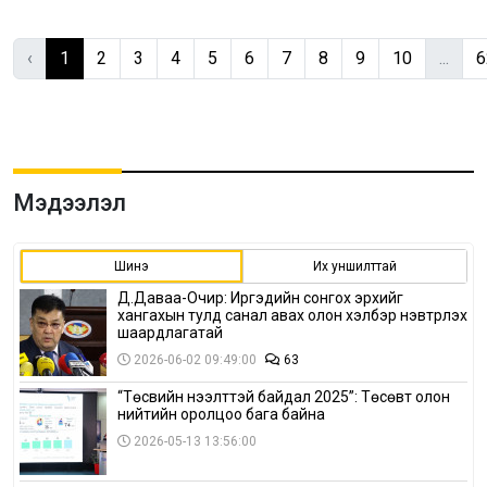
‹
1
2
3
4
5
6
7
8
9
10
...
6
Мэдээлэл
Шинэ
Их уншилттай
Д.Даваа-Очир: Иргэдийн сонгох эрхийг
хангахын тулд санал авах олон хэлбэр нэвтрүүлэх
шаардлагатай
2026-06-02 09:49:00
63
“Төсвийн нээлттэй байдал 2025”: Төсөвт олон
нийтийн оролцоо бага байна
2026-05-13 13:56:00