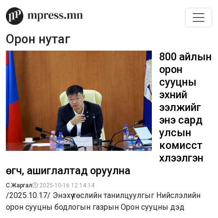
Орон нутаг
800 айлын
орон
сууцны
эхний
ээлжийг
энэ сард
улсын
комисст
хүлээлгэн
өгч, ашиглалтад оруулна
С.Жаргал
2025-10-16 12:14:14
/2025.10.17/ Энэхүү төслийн танилцуулгыг Нийслэлийн
орон сууцны бодлогын газрын Орон сууцны дэд