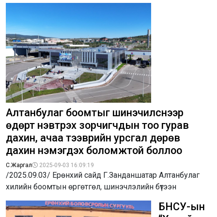
Алтанбулаг боомтыг шинэчилснээр
өдөрт нэвтрэх зорчигчдын тоо гурав
дахин, ачаа тээврийн урсгал дөрөв
дахин нэмэгдэх боломжтой боллоо
С.Жаргал
2025-09-03 16:09:19
/2025.09.03/ Ерөнхий сайд Г.Занданшатар Алтанбулаг
хилийн боомтын өргөтгөл, шинэчлэлийн бүтээн
БНСУ-ын