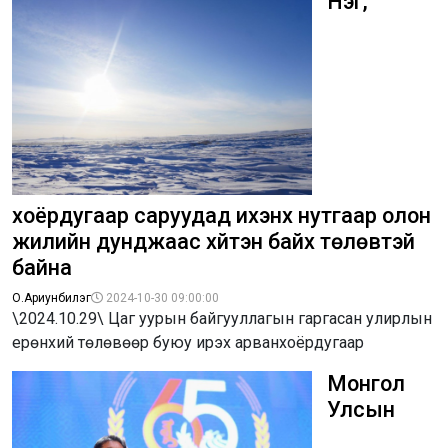
Нэг,
хоёрдугаар саруудад ихэнх нутгаар олон
жилийн дунджаас хүйтэн байх төлөвтэй
байна
О.Ариунбилэг
2024-10-30 09:00:00
\2024.10.29\ Цаг уурын байгууллагын гаргасан улирлын
ерөнхий төлөвөөр буюу ирэх арванхоёрдугаар
Монгол
Улсын