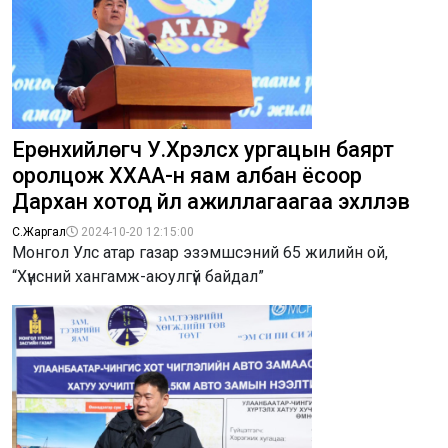
Ерөнхийлөгч У.Хүрэлсүх ургацын баярт
оролцож ХХАА-н яам албан ёсоор
Дархан хотод үйл ажиллагаагаа эхлүүлэв
С.Жаргал
2024-10-20 12:15:00
Монгол Улс атар газар эзэмшсэний 65 жилийн ой,
“Хүнсний хангамж-аюулгүй байдал”