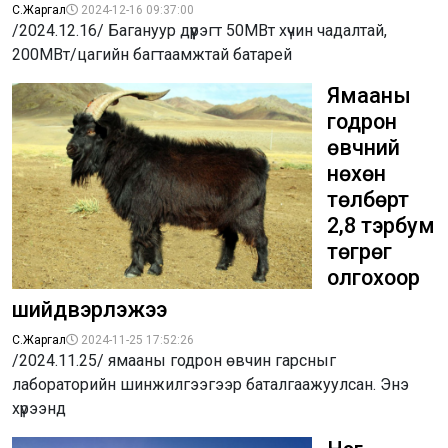
С.Жаргал
2024-12-16 09:37:00
/2024.12.16/ Багануур дүүрэгт 50МВт хүчин чадалтай,
200МВт/цагийн багтаамжтай батарей
Ямааны
годрон
өвчний
нөхөн
төлбөрт
2,8 тэрбум
төгрөг
олгохоор
шийдвэрлэжээ
С.Жаргал
2024-11-25 17:52:26
/2024.11.25/ ямааны годрон өвчин гарсныг
лабораторийн шинжилгээгээр баталгаажуулсан. Энэ
хүрээнд