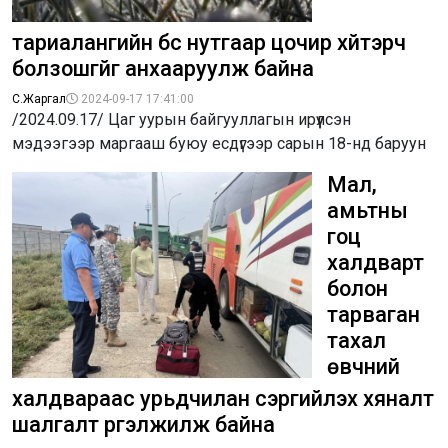
тариалангийн бүс нутгаар цочир хүйтэрч
болзошгүйг анхааруулж байна
С.Жаргал
2024-09-17 17:41:00
/2024.09.17/ Цаг уурын байгууллагын ирүүлсэн
мэдээгээр маргааш буюу есдүгээр сарын 18-нд баруун
Мал,
амьтны
гоц
халдварт
болон
тарваган
тахал
өвчний
халдвараас урьдчилан сэргийлэх хяналт
шалгалт үргэлжилж байна