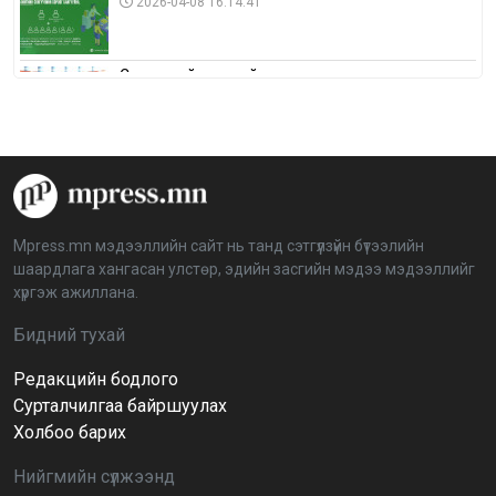
2026-04-08 16:14:41
Сонгуулийн хуулийн зөрчил, шалгах,
шийдвэрлэх ажиллагааны талаар хэлэлцлээ
2026-04-08 16:09:26
“Дэлхийн мөнгөний долоо хоног-2026” аян Төв
аймагт үргэлжилж байна
2026-04-03 12:00:00
Mpress.mn мэдээллийн сайт нь танд сэтгүүлзүйн бүтээлийн
шаардлага хангасан улстөр, эдийн засгийн мэдээ мэдээллийг
BTS-ийн тоглолтыг Netflix дэлхий даяар шууд
хүргэж ажиллана.
дамжуулна
2026-03-08 16:04:00
14
Бидний тухай
Редакцийн бодлого
Иргэдийн төлөөлөгчдийн хурлын 2026 оны
нөхөн сонгууль 6 дугаар сарын 21-нд болно
Сурталчилгаа байршуулах
2026-03-05 11:36:28
Холбоо барих
Нийгмийн сүлжээнд
Д.Тэгшбаяр: НҮБ-ын тогтоол санаачилж,