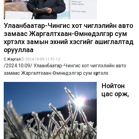
Улаанбаатар-Чингис хот чиглэлийн авто
замаас Жаргалтхаан-Өмнөдэлгэр сум
хүртэлх замын эхний хэсгийг ашиглалтад
орууллаа
С.Жаргал
2024-10-09 11:51:12
/2024.10.09/ Улаанбаатар-Чингис хот чиглэлийн авто
замаас Жаргалтхаан-Өмнөдэлгэр сум хүртэлх
Нойтон
цас орж,