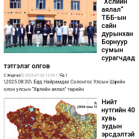
“Хүслийн
аялал”
ТББ-ын
сайн
дурынхан
Борнуур
сумын
сурагчдад
тэтгэлэг олгов
С.Жаргал
2025-07-30 13:09:17
1
\2025.08.30\ Бүгд Найрамдах Солонгос Улсын Шүүхийн
олон улсын “Хүслийн аялал” төрийн
Нийт
нутгийн 40
хувь
зудын
эрсдэлтэй