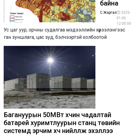
байна
С.Жаргал
2025-
01-06
12:00:00
Ус цаг уур, орчны судалгаа мэдээллийн хүрээлэнгээс
ган зуншлага, цас зуд, бэлчээртэй холбоотой
Багануурын 50МВт хүчин чадалтай
батарей хуримтлуурын станц төвийн
системд эрчим хүч нийлүүлж эхэллээ