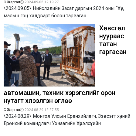
С.Жаргал
2024-09-05 12:19:27
\2024.09.05\ Нийслэлийн Засаг даргын 2024 оны “Хүн,
малын гоц халдварт болон тарваган
Хөвсгөл
нуураас
татан
гаргасан
автомашин, техник хэрэгслийг орон
нутагт хүлээлгэн өглөө
С.Жаргал
2024-08-29 13:37:55
\2024.08.29\ Монгол Улсын Ерөнхийлөгч, Зэвсэгт хүчний
Ерөнхий командлагч Ухнаагийн Хүрэлсүхийн