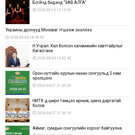
Бүсгүйчүүд бидэнд “ЗАВ АЛГА”
2026-05-13 12:19:00
Украины дронууд Москваг түгшээж эхэллээ
2026-05-04 18:39:00
Н.Учрал: Хал болсон халамжийн хавтгайрлыг
багасгана
2026-05-04 13:52:42
Орон нутгийн хурлын нөхөн сонгуульд 5 нам
оролцоно
2026-04-27 21:35:00
НИТХ-д ширүүн тэмцэл өрнөж, шинэ даргатай
болов
2026-04-27 21:30:19
Аймаг, сумдын сонгуулийн хороог байгуулна