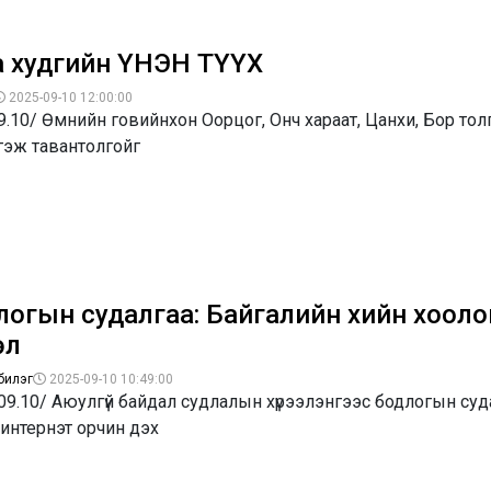
а худгийн ҮНЭН ТҮҮХ
2025-09-10 12:00:00
9.10/ Өмнийн говийнхон Оорцог, Онч хараат, Цанхи, Бор толг
гэж тавантолгойг
логын судалгаа: Байгалийн хийн хооло
өл
билэг
2025-09-10 10:49:00
09.10/ Аюулгүй байдал судлалын хүрээлэнгээс бодлогын су
интернэт орчин дэх