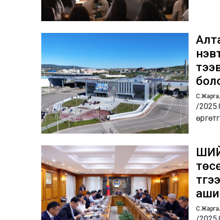
Алт
нэв
тээ
бол
С.Жарга
/2025.
өргөтг
ШИЙ
төс
түг
аши
С.Жарга
/2025.