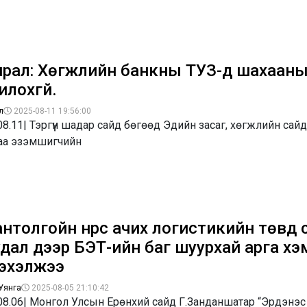
чрал: Хөгжлийн банкны ТУЗ-д шахааны 
лохгүй.
л
2025-08-11 19:56:00
08.11| Тэргүүн шадар сайд бөгөөд Эдийн засаг, хөгжлийн сай
аа эзэмшигчийн
нтолгойн нүүрс ачих логистикийн төвд үү
удал дээр БЭТ-ийн баг шуурхай арга х
 эхэлжээ
Уянга
2025-08-05 21:10:42
08.06| Монгол Улсын Ерөнхий сайд Г.Занданшатар “Эрдэнэс