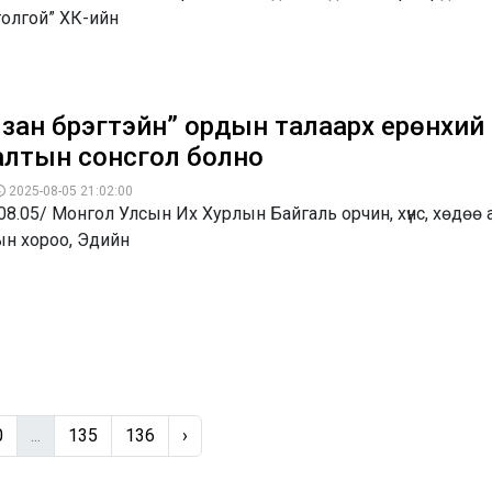
толгой” ХК-ийн
зан бүрэгтэйн” ордын талаарх ерөнхий
алтын сонсгол болно
2025-08-05 21:02:00
08.05/ Монгол Улсын Их Хурлын Байгаль орчин, хүнс, хөдөө 
ын хороо, Эдийн
0
...
135
136
›