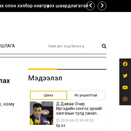
х олон хэлбэр нэвтрүүлэх шаардлагатай
РШЛАГА
Мэдээлэл
лах
Шинэ
Их уншилттай
 нэмүү
Д.Даваа-Очир:
Иргэдийн сонгох эрхийг
хангахын тулд санал
авах олон хэлбэр
2026-06-02 09:49:00
нэвтрүүлэх
63
шаардлагатай