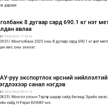
лж дараах
олбанк 8 дугаар сард 690.1 кг үнэт ме
алдан авлаа
л
2025-09-01 17:36:54
09.01/ Монголбанк 2025 оны 8 дугаар сард 690.1 кг үнэт мет
ан авч, оны эхнээс
У-руу экспортлох нүүрсний нийлүүлэлтий
гдүүлэхээр санал нэгдэв
л
2025-08-25 09:21:10
08.25\ Монгол улсын Тэргүүн шадар сайд бөгөөд Эдийн засаг,
ийн сайд Н.Учрал БНХАУ-ын