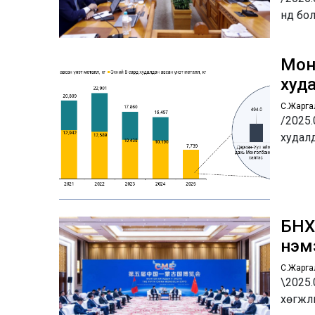
нд бо
Монг
худ
С.Жарга
/2025.
худалд
БНХА
нэмэ
С.Жарга
\2025.
хөгжл