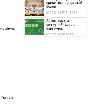
өрнөж, шинэ даргатай
болов
2026-04-27 21:30:19
Аймаг, сумдын
сонгуулийн хороог
байгуулна
т хийсэн
2026-04-08 16:14:41
Сонгуулийн хуулийн
зөрчил, шалгах,
шийдвэрлэх
ажиллагааны талаар
2026-04-08 16:09:26
хэлэлцлээ
“Дэлхийн мөнгөний
долоо хоног-2026” аян
Төв аймагт үргэлжилж
байна
2026-04-03 12:00:00
BTS-ийн тоглолтыг
Netflix дэлхий даяар
шууд дамжуулна
н Эдийн
2026-03-08 16:04:00
14