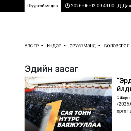
2026-06-02 09:49:00
Д.Дав
Шуурхай мэдээ
УЛС ТӨР
ИНДЭР
ЭРҮҮЛ МЭНД
БОЛОВСРОЛ
Эдийн засаг
“Эрд
үйлд
С.Жарга
/2025.
өртөг