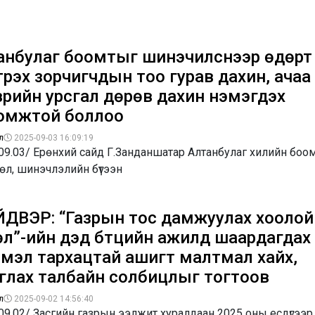
анбулаг боомтыг шинэчилснээр өдөрт
трэх зорчигчдын тоо гурав дахин, ачаа
врийн урсгал дөрөв дахин нэмэгдэх
омжтой боллоо
л
2025-09-03 16:09:19
09.03/ Ерөнхий сайд Г.Занданшатар Алтанбулаг хилийн боо
өл, шинэчлэлийн бүтээн
ДВЭР: “Газрын тос дамжуулах хоолой
өл”-ийн дэд бүтцийн ажилд шаардагдах
ээмэл тархацтай ашигт малтмал хайх,
глах талбайн солбицлыг тогтоов
л
2025-09-02 14:56:40
09.02/ Засгийн газрын ээлжит хуралдаан 2025 оны есдүгээр