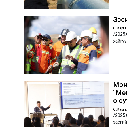
Зэс
С.Жарга
/2025.
хайгуу
Мон
“Мө
оюу
С.Жарга
/2025
засги