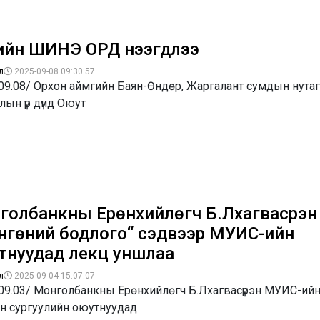
ийн ШИНЭ ОРД нээгдлээ
л
2025-09-08 09:30:57
09.08/ Орхон аймгийн Баян-Өндөр, Жаргалант сумдын нутаг
лын үр дүнд Оюут
голбанкны Ерөнхийлөгч Б.Лхагвасүрэн
нгөний бодлого“ сэдвээр МУИС-ийн
тнуудад лекц уншлаа
л
2025-09-04 15:07:07
.09.03/ Монголбанкны Ерөнхийлөгч Б.Лхагвасүрэн МУИС-ий
йн сургуулийн оюутнуудад