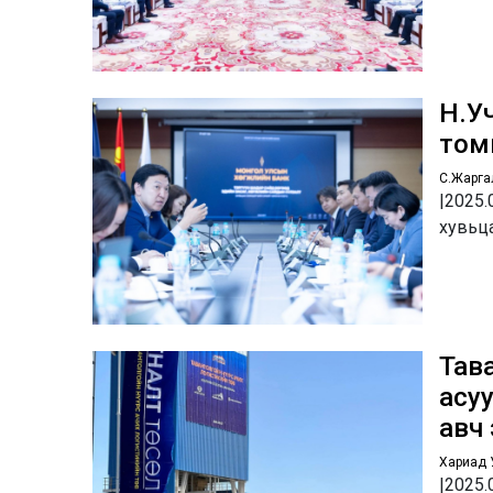
Н.У
томи
С.Жарга
|2025.
хувьц
Тава
асу
авч
Хариад 
|2025.