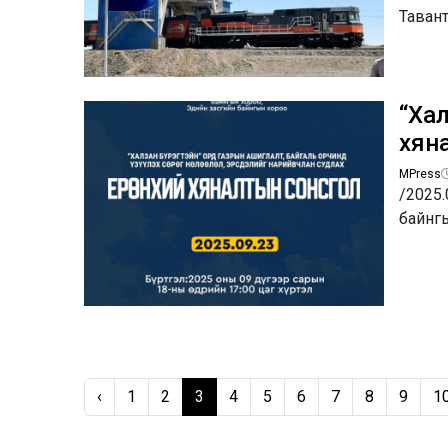
Таван
“Хал
хян
MPress
/2025.
байнг
‹
1
2
3
4
5
6
7
8
9
1