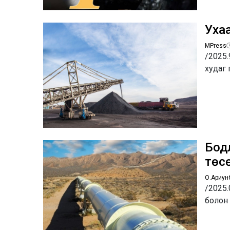
Уха
MPress
/2025.
худаг 
Бод
төс
О.Ариун
/2025.
болон 