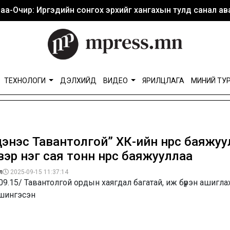
аа-Очир: Иргэдийн сонгох эрхийг хангахын тулд санал ава
ТЕХНОЛОГИ
ДЭЛХИЙД
ВИДЕО
ЯРИЛЦЛАГА
МИНИЙ ТУ
энэс Тавантолгой” ХК-ийн нүүрс баяжуу
вэр нэг сая тонн нүүрс баяжууллаа
л
2025-09-15 11:37:14
09.15/ Тавантолгой ордын хаягдал багатай, иж бүрэн ашиглах,
 шингэсэн