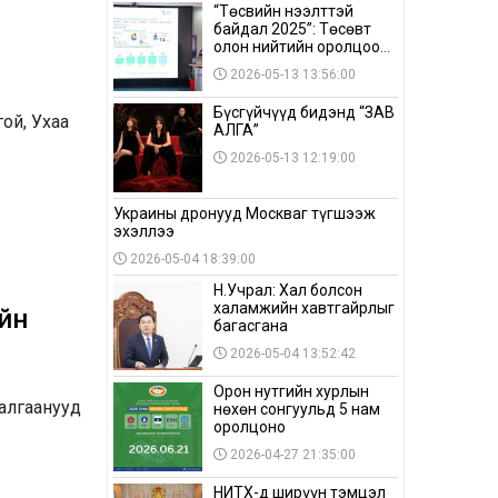
“Төсвийн нээлттэй
байдал 2025”: Төсөвт
олон нийтийн оролцоо
бага байна
2026-05-13 13:56:00
Бүсгүйчүүд бидэнд “ЗАВ
ой, Ухаа
АЛГА”
2026-05-13 12:19:00
Украины дронууд Москваг түгшээж
эхэллээ
2026-05-04 18:39:00
Н.Учрал: Хал болсон
халамжийн хавтгайрлыг
йн
багасгана
2026-05-04 13:52:42
Орон нутгийн хурлын
далгаанууд
нөхөн сонгуульд 5 нам
оролцоно
2026-04-27 21:35:00
НИТХ-д ширүүн тэмцэл