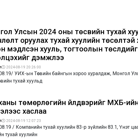
гол Улсын 2024 оны төсвийн тухай ху
члөлт оруулах тухай хуулийн төсөлтэй
н мэдүүлсэн хууль, тогтоолын төслүүдийг
элцэхийг дэмжлээ
л
2024-08-19 20:26:00
08.19/ УИХ-ын Төсвийн байнгын хороо хуралдаж, Монгол У
свийн тухай хуульд
ханы төмөрлөгийн үйлдвэрийг МХБ-ий
гэлээс хаслаа
л
2024-08-19 12:07:23
08.19 / Компанийн тухай хуулийн 83-р зүйлийн 83.1, Үнэт ца
н тухай хуулийн