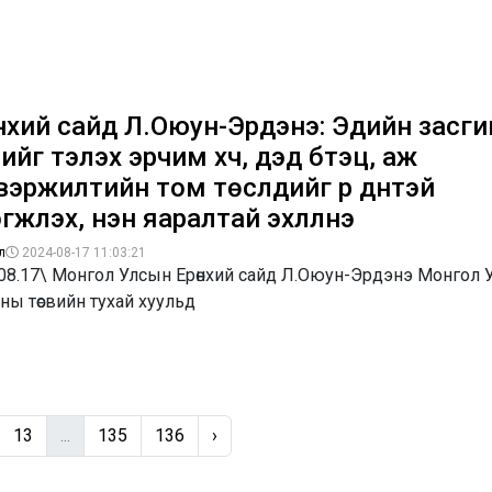
нхий сайд Л.Оюун-Эрдэнэ: Эдийн засги
ийг тэлэх эрчим хүч, дэд бүтэц, аж
вэржилтийн том төслүүдийг үр дүнтэй
гжүүлэх, нэн яаралтай эхлүүлнэ
л
2024-08-17 11:03:21
.08.17\ Монгол Улсын Ерөнхий сайд Л.Оюун-Эрдэнэ Монгол 
ны төсвийн тухай хуульд
13
...
135
136
›