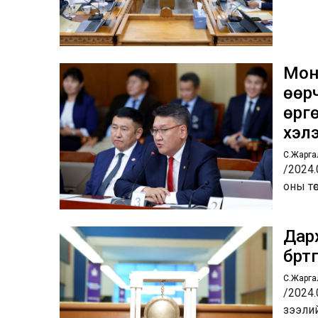
Мон
өөр
өргө
хэл
С.Жарга
/2024.
оны тө
Дар
бүрт
С.Жарга
/2024.
зээлий