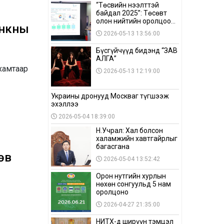
“Төсвийн нээлттэй
байдал 2025”: Төсөвт
олон нийтийн оролцоо
анкны
бага байна
2026-05-13 13:56:00
Бүсгүйчүүд бидэнд “ЗАВ
АЛГА”
хамтаар
2026-05-13 12:19:00
Украины дронууд Москваг түгшээж
эхэллээ
2026-05-04 18:39:00
Н.Учрал: Хал болсон
халамжийн хавтгайрлыг
багасгана
өв
2026-05-04 13:52:42
Орон нутгийн хурлын
нөхөн сонгуульд 5 нам
оролцоно
2026-04-27 21:35:00
НИТХ-д ширүүн тэмцэл