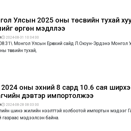
гол Улсын 2025 оны төсвийн тухай ху
ийг өргөн мэдүүллээ
л
2024-08-31 10:04:00
.08.31\ Монгол Улсын Ерөнхий сайд Л.Оюун-Эрдэнэ Монгол 
ны төсвийн тухай,
 2024 оны эхний 8 сард 10.6 сая ширхэ
агчийн дэвтэр импортолжээ
л
2024-08-28 08:03:00
лийн шинэ жилийн нээлттэй холбоотой импортын мэдээг Г
й газраас мэдээлсэн байна.