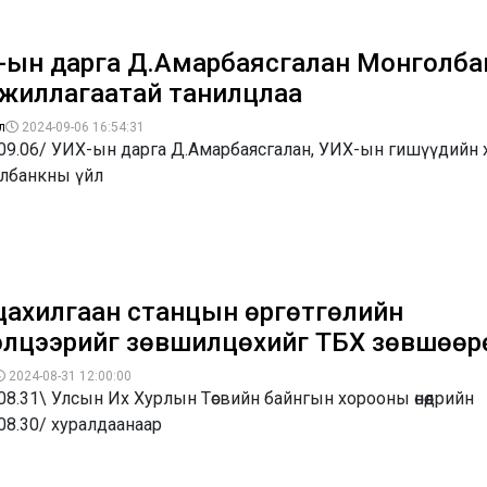
-ын дарга Д.Амарбаясгалан Монголб
 ажиллагаатай танилцлаа
л
2024-09-06 16:54:31
.09.06/ УИХ-ын дарга Д.Амарбаясгалан, УИХ-ын гишүүдийн 
лбанкны үйл
 цахилгаан станцын өргөтгөлийн
элцээрийг зөвшилцөхийг ТБХ зөвшөөр
2024-08-31 12:00:00
08.31\ Улсын Их Хурлын Төсвийн байнгын хорооны өнөөдрийн
08.30/ хуралдаанаар