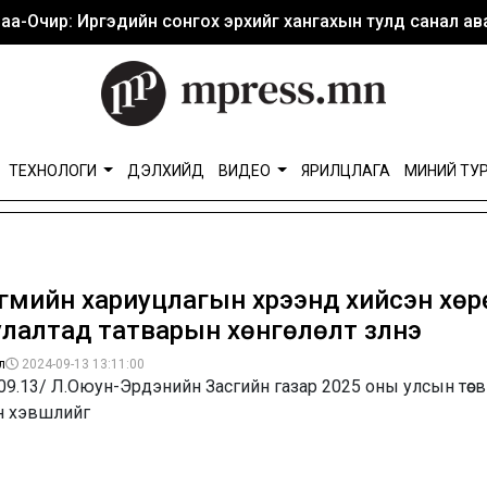
аа-Очир: Иргэдийн сонгох эрхийг хангахын тулд санал ава
ТЕХНОЛОГИ
ДЭЛХИЙД
ВИДЕО
ЯРИЛЦЛАГА
МИНИЙ ТУ
гмийн хариуцлагын хүрээнд хийсэн хөр
лалтад татварын хөнгөлөлт үзүүлнэ
л
2024-09-13 13:11:00
09.13/ Л.Оюун-Эрдэнийн Засгийн газар 2025 оны улсын төсви
н хэвшлийг