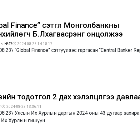
bal Finance” сэтгүүл Монголбанкны
нхийлөгч Б.Лхагвасүрэнг онцолжээ
гч №47
2024-08-23 14:18:17
08.23\ “Global Finance” сэтгүүлээс гаргасан “Central Banker Re
ийн тодотгол 2 дах хэлэлцүүлгээ давла
л
2024-08-23 13:36:11
.08.23\ Улсын Их Хурлын даргын 2024 оны 43 дугаар захир
 Их Хурлын гишүүн