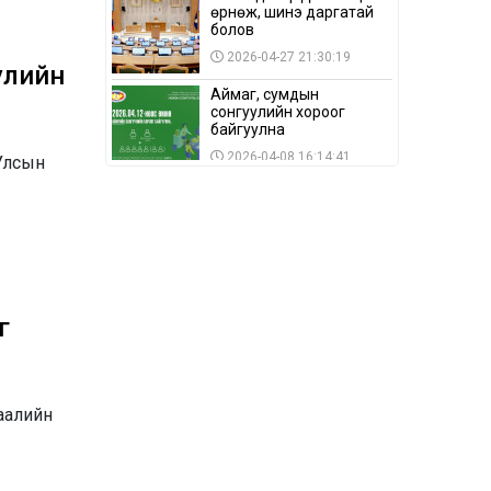
өрнөж, шинэ даргатай
болов
2026-04-27 21:30:19
улийн
Аймаг, сумдын
сонгуулийн хороог
байгуулна
2026-04-08 16:14:41
Улсын
Сонгуулийн хуулийн
зөрчил, шалгах,
шийдвэрлэх
ажиллагааны талаар
2026-04-08 16:09:26
хэлэлцлээ
“Дэлхийн мөнгөний
долоо хоног-2026” аян
г
Төв аймагт үргэлжилж
байна
2026-04-03 12:00:00
BTS-ийн тоглолтыг
Netflix дэлхий даяар
аалийн
шууд дамжуулна
2026-03-08 16:04:00
14