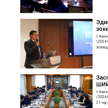
Эдий
зох
С.Жарга
\2024
зохиц
Зас
ШИ
С.Жарга
/2024
21-нд