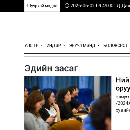
2026-06-02 09:49:00
Д.Дав
Шуурхай мэдээ
УЛС ТӨР
ИНДЭР
ЭРҮҮЛ МЭНД
БОЛОВСРОЛ
Эдийн засаг
Ний
оруу
С.Жарга
/2024.
хувий