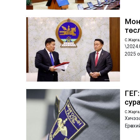
Мон
төсл
С.Жарга
\2024
2025 о
ГЕГ:
сур
С.Жарга
Хичээ
Ерөнхи