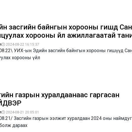
н засгийн байнгын хорооны гишүүд Санх
ицуулах хорооны үйл ажиллагаатай тан
л
2024-08-22 16:15:37
.08.22\ УИХ-ын Эдийн засгийн байнгын хорооны гишүүд Са
уулах хорооны үйл
гийн газрын хуралдаанаас гаргасан
ЙДВЭР
л
2024-08-21 20:05:01
.08.21/ Засгийн газрын ээлжит хуралдаан 2024 оны наймду
 болж дараах