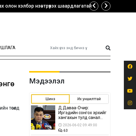
х олон хэлбэр нэвтрүүлэх шаардлагатай
РШЛАГА
Мэдээлэл
өнгө
Шинэ
Их уншилттай
йн төсөлд
Д.Даваа-Очир:
Иргэдийн сонгох эрхийг
хангахын тулд санал
авах олон хэлбэр
2026-06-02 09:49:00
нэвтрүүлэх
63
шаардлагатай