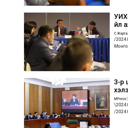
УИХ
үйл
С.Жарга
/2024
Монго
3-р
хэл
MPress
\2024.
/2024.