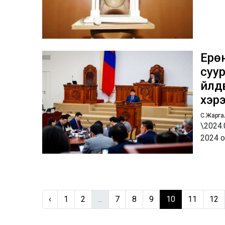
Ерө
суур
үйлд
хэрэ
С.Жарга
\2024
2024 о
‹
1
2
...
7
8
9
10
11
12