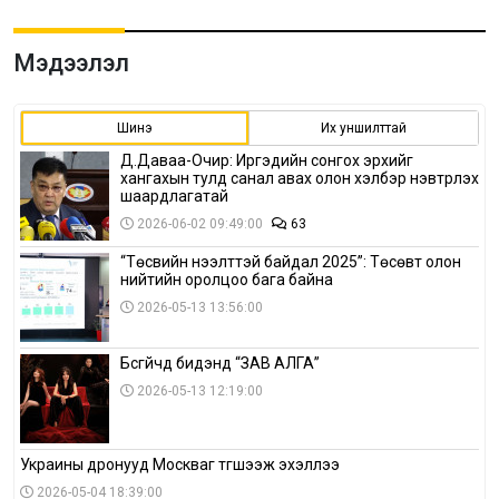
Мэдээлэл
Шинэ
Их уншилттай
Д.Даваа-Очир: Иргэдийн сонгох эрхийг
хангахын тулд санал авах олон хэлбэр нэвтрүүлэх
шаардлагатай
2026-06-02 09:49:00
63
“Төсвийн нээлттэй байдал 2025”: Төсөвт олон
нийтийн оролцоо бага байна
2026-05-13 13:56:00
Бүсгүйчүүд бидэнд “ЗАВ АЛГА”
2026-05-13 12:19:00
Украины дронууд Москваг түгшээж эхэллээ
2026-05-04 18:39:00