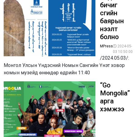
бичиг
үсгийн
баярын
нээлт
болно
MPress
2024-05-
03 10:50:00
/2024.05.03/:
Монгол Улсын Үндэсний Номын Сангийн Үнэт ховор
номын музейд өнөөдөр өдрийн 11:40
“Go
Мongolia”
арга
хэмжээ