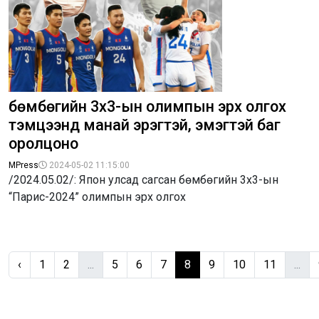
бөмбөгийн 3х3-ын олимпын эрх олгох
тэмцээнд манай эрэгтэй, эмэгтэй баг
оролцоно
MPress
2024-05-02 11:15:00
/2024.05.02/: Япон улсад сагсан бөмбөгийн 3х3-ын
“Парис-2024” олимпын эрх олгох
‹
1
2
...
5
6
7
8
9
10
11
...