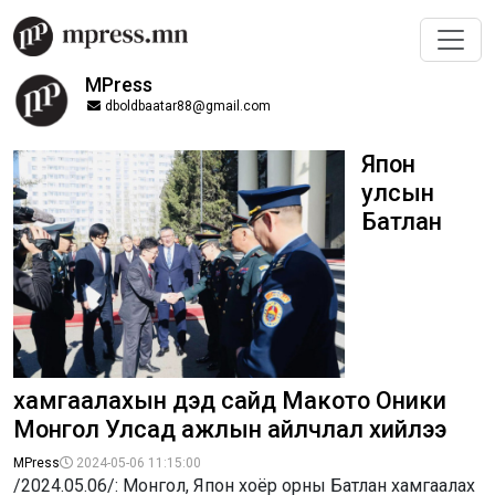
MPress
dboldbaatar88@gmail.com
Япон
улсын
Батлан
хамгаалахын дэд сайд Макото Оники
Монгол Улсад ажлын айлчлал хийлээ
MPress
2024-05-06 11:15:00
/2024.05.06/: Монгол, Япон хоёр орны Батлан хамгаалах