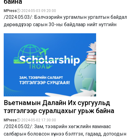
байна
MPress
2024-05-03 09:20:00
/2024.05.03/: Бэлчээрийн ургамлын ургалтын байдал
дөрөвдүгээр сарын 30-ны байдлаар нийт нутгийн
Вьетнамын Далайн Их сургуульд
тэтгэлгээр суралцахыг урьж байна
MPress
2024-05-02 17:30:00
/2024.05.02/: Зам, тээврийн хөгжлийн яамнаас
салбарын боловсон хүчнээ бэлтгэх, гадаад, дотоодын