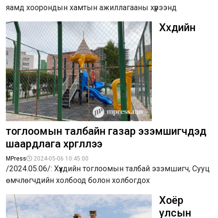
яамд хоорондын хамтын ажиллагааны хүрээнд
Хүүхдийн
тоглоомын талбайн газар эзэмшигчдэд
шаардлага хүргүүллээ
MPress
2024-05-06 10:45:00
/2024.05.06/: Хүүхдийн тоглоомын талбай эзэмшигч, Сууц
өмчлөгчдийн холбоод болон холбогдох
Хоёр
улсын