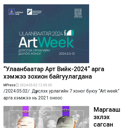
“Улаанбаатар Арт Вийк-2024” арга
хэмжээ зохион байгуулагдана
MPress
2024-05-02 12:05:00
/2024.05.02/: Дүрслэх урлагийн 7 хоног буюу “Art week”
арга хэмжээ нь 2021 оноос
Маргааш
эхлэх
сагсан