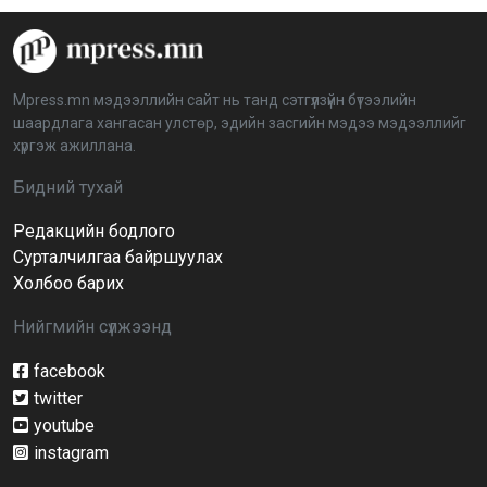
“Дэлхийн мөнгөний долоо хоног-2026” аян Төв
аймагт үргэлжилж байна
2026-04-03 12:00:00
Mpress.mn мэдээллийн сайт нь танд сэтгүүлзүйн бүтээлийн
шаардлага хангасан улстөр, эдийн засгийн мэдээ мэдээллийг
BTS-ийн тоглолтыг Netflix дэлхий даяар шууд
хүргэж ажиллана.
дамжуулна
2026-03-08 16:04:00
14
Бидний тухай
Редакцийн бодлого
Иргэдийн төлөөлөгчдийн хурлын 2026 оны
нөхөн сонгууль 6 дугаар сарын 21-нд болно
Сурталчилгаа байршуулах
2026-03-05 11:36:28
Холбоо барих
Нийгмийн сүлжээнд
Д.Тэгшбаяр: НҮБ-ын тогтоол санаачилж,
батлуулсан нь Монгол Улсын манлайллыг олон
улсад таниулсан
facebook
2026-03-04 09:00:00
twitter
youtube
Ерөнхийлөгч өө, жоомоо алах гээд байшингаа
шатаав!
instagram
2026-02-27 16:40:00
2