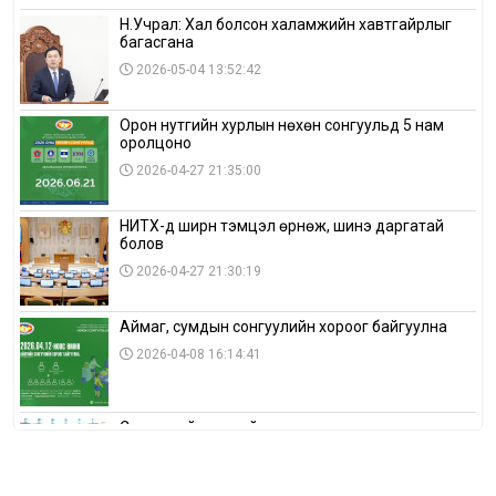
Н.Учрал: Хал болсон халамжийн хавтгайрлыг
багасгана
2026-05-04 13:52:42
Орон нутгийн хурлын нөхөн сонгуульд 5 нам
оролцоно
2026-04-27 21:35:00
НИТХ-д ширүүн тэмцэл өрнөж, шинэ даргатай
болов
2026-04-27 21:30:19
Аймаг, сумдын сонгуулийн хороог байгуулна
2026-04-08 16:14:41
Сонгуулийн хуулийн зөрчил, шалгах,
шийдвэрлэх ажиллагааны талаар хэлэлцлээ
2026-04-08 16:09:26