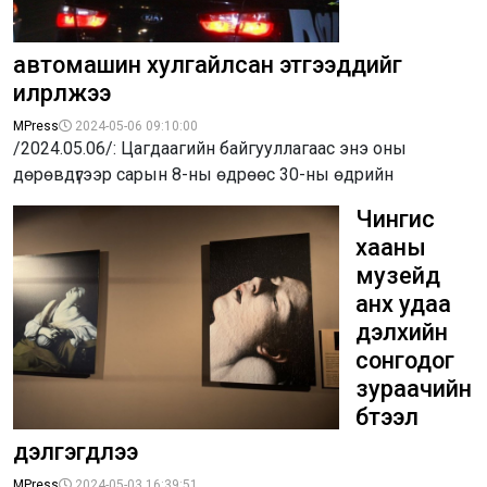
автомашин хулгайлсан этгээдүүдийг
илрүүлжээ
MPress
2024-05-06 09:10:00
/2024.05.06/: Цагдаагийн байгууллагаас энэ оны
дөрөвдүгээр сарын 8-ны өдрөөс 30-ны өдрийн
Чингис
хааны
музейд
анх удаа
дэлхийн
сонгодог
зураачийн
бүтээл
дэлгэгдлээ
MPress
2024-05-03 16:39:51