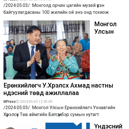
/2024.05.03/: Монголд орчин цагийн музей үүсэн
байгуулагдасаны 100 жилийн ой энэ онд тохиож
Монгол
Улсын
Ерөнхийлөгч У.Хүрэлсүх Ахмад настны
үндэсний төвд ажиллалаа
MPress
2024-05-03 12:45:00
/2024.05.03/: Монгол Улсын Ерөнхийлөгч Ухнаагийн
Хүрэлсүх Төв аймгийн Батсүмбэр сумын нутагт
Үндэсний