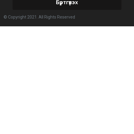
Бүртгүүлэх
Улстөрд хэн мөнгө төлдөг вэ буюу мөнгөний
© Copyright 2021. All Rights Reserved
мөрийг цахимаар мөшгих нь
2026-02-11 15:09:00
СЕХ: Улс төрийн 6 намыг идэвхгүйд тооцуулах
асуудлаар Дээд шүүхэд мэдээлэл хүргүүлнэ
2026-02-11 11:50:00
Эпштэйний файлууд: Х.Баттулгатай холбоотой
имэйлийн илэрцүүд олдлоо
2026-02-03 10:30:00
Улс төрийн нам ЯАГААД ХЭРЭГТЭЙ вэ?
2026-02-02 12:00:00
Ерөнхий сайд Г.Занданшатар Монгол Улсыг
ямар байгууллагат нэгтгэв?