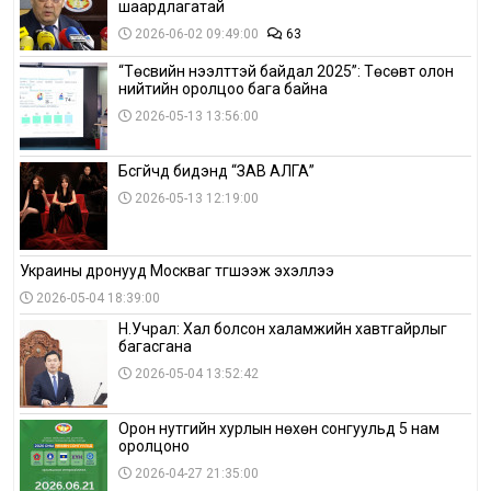
шаардлагатай
2026-06-02 09:49:00
63
“Төсвийн нээлттэй байдал 2025”: Төсөвт олон
нийтийн оролцоо бага байна
2026-05-13 13:56:00
Бүсгүйчүүд бидэнд “ЗАВ АЛГА”
2026-05-13 12:19:00
Украины дронууд Москваг түгшээж эхэллээ
2026-05-04 18:39:00
Н.Учрал: Хал болсон халамжийн хавтгайрлыг
багасгана
2026-05-04 13:52:42
Орон нутгийн хурлын нөхөн сонгуульд 5 нам
оролцоно
2026-04-27 21:35:00