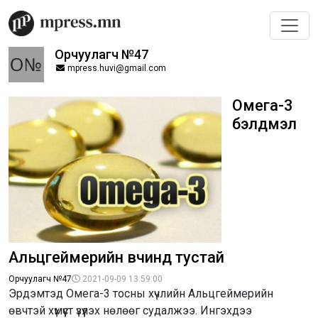
Орчуулагч №47
mpress.huvi@gmail.com
Омега-3
бэлдмэл
Альцгеймерийн өвчинд тустай
Орчуулагч №47
2021-09-09 13:59:00
Эрдэмтэд Омега-3 тосны хүчлийн Альцгеймерийн
өвчтэй хүмүүст үзүүлэх нөлөөг судалжээ. Ингэхдээ