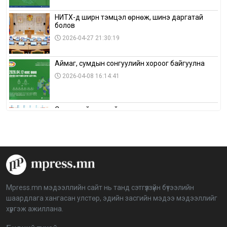
НИТХ-д ширүүн тэмцэл өрнөж, шинэ даргатай
болов
2026-04-27 21:30:19
Аймаг, сумдын сонгуулийн хороог байгуулна
2026-04-08 16:14:41
Сонгуулийн хуулийн зөрчил, шалгах,
шийдвэрлэх ажиллагааны талаар хэлэлцлээ
2026-04-08 16:09:26
“Дэлхийн мөнгөний долоо хоног-2026” аян Төв
аймагт үргэлжилж байна
2026-04-03 12:00:00
Mpress.mn мэдээллийн сайт нь танд сэтгүүлзүйн бүтээлийн
шаардлага хангасан улстөр, эдийн засгийн мэдээ мэдээллийг
BTS-ийн тоглолтыг Netflix дэлхий даяар шууд
хүргэж ажиллана.
дамжуулна
2026-03-08 16:04:00
14