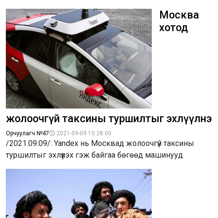
Москва
хотод
жолоочгүй таксины туршилтыг эхлүүлнэ
Орчуулагч №47
2021-09-09 10:28:00
/2021.09.09/: Yandex нь Москвад жолоочгүй таксины
туршилтыг эхлүүлэх гэж байгаа бөгөөд машинууд