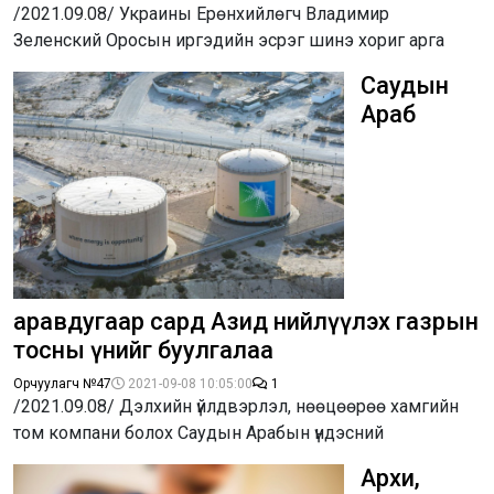
/2021.09.08/ Украины Ерөнхийлөгч Владимир
Зеленский Оросын иргэдийн эсрэг шинэ хориг арга
Саудын
Араб
аравдугаар сард Азид нийлүүлэх газрын
тосны үнийг буулгалаа
Орчуулагч №47
2021-09-08 10:05:00
1
/2021.09.08/ Дэлхийн үйлдвэрлэл, нөөцөөрөө хамгийн
том компани болох Саудын Арабын үндэсний
Архи,