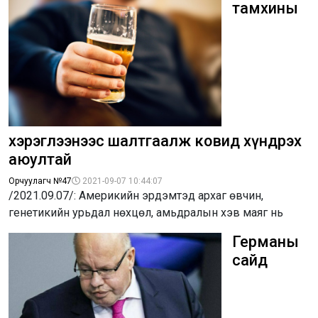
тамхины
хэрэглээнээс шалтгаалж ковид хүндрэх
аюултай
Орчуулагч №47
2021-09-07 10:44:07
/2021.09.07/: Америкийн эрдэмтэд архаг өвчин,
генетикийн урьдал нөхцөл, амьдралын хэв маяг нь
Германы
сайд