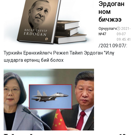
Эрдоган
ном
бичжээ
Орчуулагч
2021-
№47
09-07
09:45:41
/2021.09.07/:
Туркийн Ерөнхийлөгч Режеп Тайип Эрдоган "Илүү
шударга ертөнц бий болох