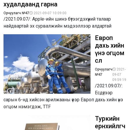
худалдаанд гарна
Орчуулагч №47
2021-09-07 10:09:00
/2021.09.07/: Apple-ийн шинэ бүтээгдэхүүний талаар
найдвартай эх сурвалжийн мэдээллээр алдартай
Европ
дахь хийн
үнэ огцом
өслөө
Орчуулагч
2021-
№47
09-07
09:59:19
/2021.09.07/:
Есдүгээр
сарын 6-нд хийсэн арилжааны үеэр Европ дахь хийн үнэ
огцом нэмэгдэж, TTF
Туркийн
ерөнхийлөгч