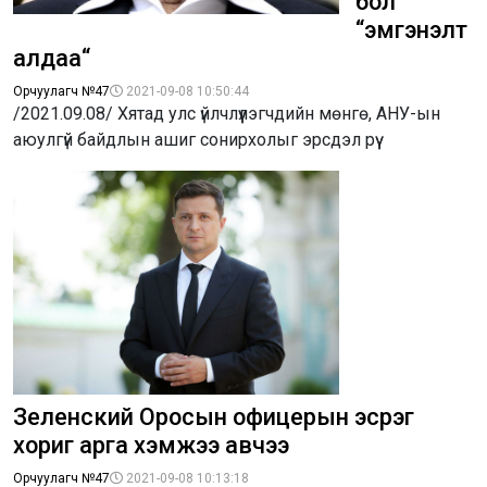
бол
“эмгэнэлт
алдаа“
Орчуулагч №47
2021-09-08 10:50:44
/2021.09.08/ Хятад улс үйлчлүүлэгчдийн мөнгө, АНУ-ын
аюулгүй байдлын ашиг сонирхолыг эрсдэл рүү
Зеленский Оросын офицерын эсрэг
хориг арга хэмжээ авчээ
Орчуулагч №47
2021-09-08 10:13:18