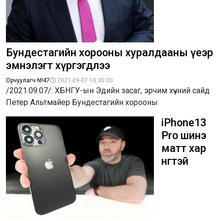
Бундестагийн хорооны хуралдааны үеэр
эмнэлэгт хүргэгдлээ
Орчуулагч №47
2021-09-07 10:30:00
/2021.09.07/: ХБНГУ-ын Эдийн засаг, эрчим хүчний сайд
Петер Альтмайер Бундестагийн хорооны
iPhone13
Pro шинэ
матт хар
өнгөтэй