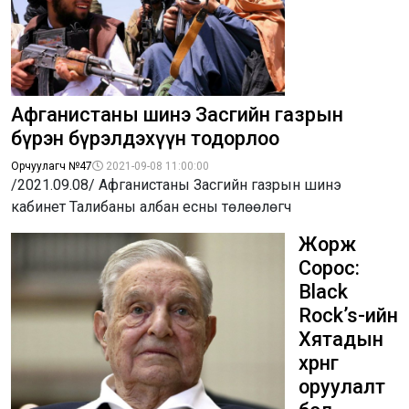
Афганистаны шинэ Засгийн газрын
бүрэн бүрэлдэхүүн тодорлоо
Орчуулагч №47
2021-09-08 11:00:00
/2021.09.08/ Афганистаны Засгийн газрын шинэ
кабинет Талибаны албан есны төлөөлөгч
Жорж
Сорос:
Black
Rock’s-ийн
Хятадын
хөрөнгө
оруулалт