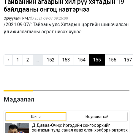
Тайванийн агаарын хил рүү хятадын 19
байлдааны онгоц нэвтэрчээ
Орчуулагч №47
2021-09-07 09:26:00
/2021.09.07/: Тайвань улс Хятадын цэргийн шинэчилсэн
үйл ажиллагааны эсрэг нисэх хүчнээ
‹
1
2
...
152
153
154
155
156
157
Мэдээлэл
Шинэ
Их уншилттай
Д.Даваа-Очир: Иргэдийн сонгох эрхийг
хангахын тулд санал авах олон хэлбэр нэвтрүүлэх