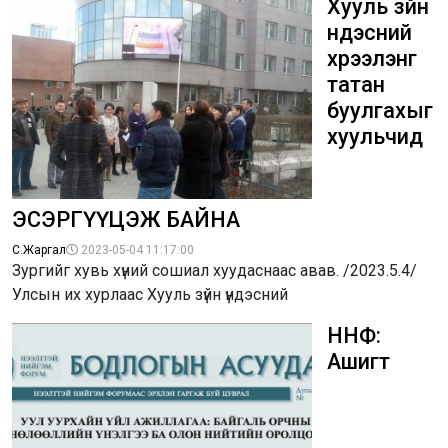
Хууль зүйн
үндэсний
хүрээлэнг
татан
буулгахыг
хуульчид
ЭСЭРГҮҮЦЭЖ БАЙНА
С.Жаргал
2023-05-04 11:17:00
Зургийг хувь хүний сошиал хуудаснаас авав. /2023.5.4/
Улсын их хурлаас Хууль зүйн үндэсний
ННФ:
Ашигт