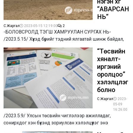
нэгэн хүүг
“АВАРСАН
НЬ“
С.Жаргал
2023-05-15 12:19:00
2
-БОЛОВСРОЛД ТЭГШ ХАМРУУЛАН СУРГАХ НЬ-
/2023.5.15/ Хүүхэд бүрийг тэдний ялгаатай шинж байдал,
“Төсвийн
хяналт-
иргэний
оролцоо”
хэлэлцүүлэг
болно
С.Жаргал
2023-
05-09
16:26:00
/2023.5.9/ Улсын төсвийн чиглэлээр ажилладаг,
сонирхдог хэн бүхэнд зориулсан хэлэлцүүлэг энэ