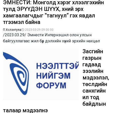
ЭМНЕСТИ: Монголд хэрэг хүлээлгэхийн
тулд ЭРҮҮДЭН ШҮҮХ, хүний эрх
хамгаалагчдыг “тагнуул“ гэх явдал
түгээмэл байна
П.Хүслэнтуяа
2023-03-29 09:00:00
/2023.03.29/ Эмнести Интернэшнл олон улсын
байгууллагаас жил бүр дэлхийн хүний эрхийн нөхцөл
Засгийн
газрын
гадаад
зээлийн
мэдээлэл,
төслүүдийн
санхүүгийн
ил тод
байдлын
талаар мэдээлнэ