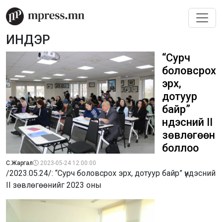
ИНДЭР
“Сурч
боловсрох
эрх,
дотуур
байр”
үндэсний II
зөвлөгөөн
боллоо
С.Жаргал
2023-05-24 12:00:00
/2023.05.24/: “Сурч боловсрох эрх, дотуур байр” үндэсний
II зөвлөгөөнийг 2023 оны