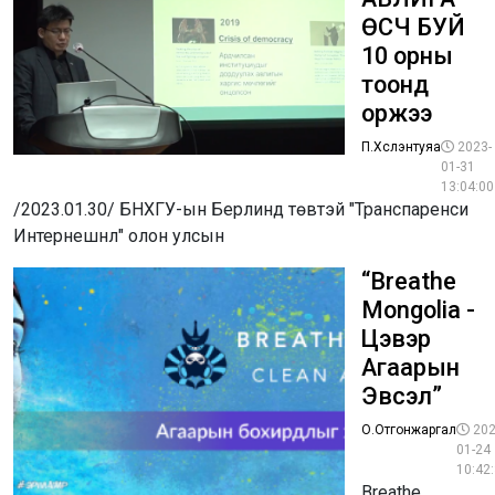
ӨСЧ БУЙ
10 орны
тоонд
оржээ
П.Хүслэнтуяа
2023-
01-31
13:04:00
/2023.01.30/ БНХГУ-ын Берлинд төвтэй "Транспаренси
Интернешнл" олон улсын
“Breathe
Mongolia -
Цэвэр
Агаарын
Эвсэл”
О.Отгонжаргал
202
01-24
10:42
Breathe