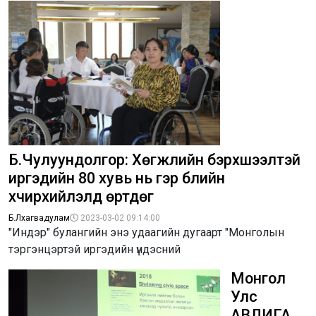
Б.Чулуундолгор: Хөгжлийн бэрхшээлтэй
иргэдийн 80 хувь нь гэр бүлийн
хүчирхийлэлд өртдөг
Б.Лхагвадулам
2023-03-02 09:14:00
"Индэр" булангийн энэ удаагийн дугаарт "Монголын
тэргэнцэртэй иргэдийн үндэсний
Монгол
Улс
АВЛИГА