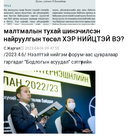
малтмалын тухай шинэчилсэн
найруулгын төсөл ХЭР НИЙЦТЭЙ ВЭ?
С.Жаргал
2023-04-06 09:47:55
/2023.4.6/ Нээлттэй нийгэм форум-аас цувралаар
гаргадаг "Бодлогын асуудал" сэтгүүлийн