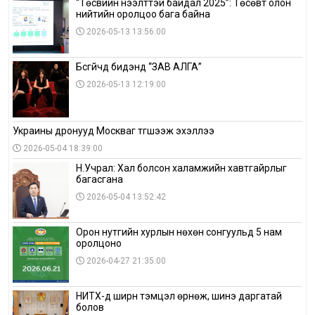
“Төсвийн нээлттэй байдал 2025”: Төсөвт олон
нийтийн оролцоо бага байна
2026-05-13 13:56:00
Бүсгүйчүүд бидэнд “ЗАВ АЛГА”
2026-05-13 12:19:00
Украины дронууд Москваг түгшээж эхэллээ
2026-05-04 18:39:00
Н.Учрал: Хал болсон халамжийн хавтгайрлыг
багасгана
2026-05-04 13:52:42
Орон нутгийн хурлын нөхөн сонгуульд 5 нам
оролцоно
2026-04-27 21:35:00
НИТХ-д ширүүн тэмцэл өрнөж, шинэ даргатай
болов