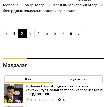
Mongolia - Цэвэр Агаарын Эвсэл нь Монголын агаарын
бохирдлын хямралыг арилгахаар зорилт
‹
1
2
3
4
5
6
7
8
›
Мэдээлэл
Шинэ
Их уншилттай
Д.Даваа-Очир: Иргэдийн сонгох эрхийг
хангахын тулд санал авах олон хэлбэр нэвтрүүлэх
шаардлагатай
2026-06-02 09:49:00
63