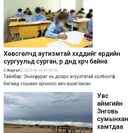
Хөвсгөлчүүд аутизмтай хүүхдүүдийг ердийн
сургуульд сурган, үр дүнд хүрч байна
С.Жаргал
2023-05-16 09:00:00
Тайлбар: Энэхүү зураг нь доорх агуулгатай холбоогүй
бөгөөд сошиал орчноос авч ашигласан
Увс
аймгийн
Зүүнговь
сумынхан
хамтдаа