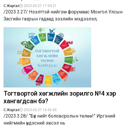
С.Жаргал
2023-03-27 17:04:21
/2023.3.27/ Нээлттэй нийгэм форумаас Монгол Улсын
Засгийн газрын гадаад зээлийн мэдээлэл,
Тогтвортой хөгжлийн зорилго №4 хэр
хангагдсан бэ?
С.Жаргал
2023-03-27 16:56:05
/2023.3.28/ “Бүх нийт боловсролын төлөө!” Иргэний
нийгмийн үндэсний эвсэл нь