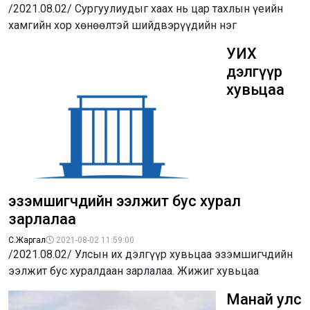
/2021.08.02/ Сургуулиудыг хаах нь цар тахлын үеийн
хамгийн хор хөнөөлтэй шийдвэрүүдийн нэг
УИХ
дэлгүүр
хувьцаа
эзэмшигчдийн ээлжит бус хурал
зарлалаа
С.Жаргал
2021-08-02 11:59:00
/2021.08.02/ Улсын их дэлгүүр хувьцаа эзэмшигчдийн
ээлжит бус хуралдаан зарлалаа. Жижиг хувьцаа
Манай улс