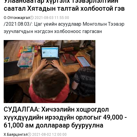
Улаанбаатар хүртэлх тээвэрлэлтийн
саатал Хятадын талтай холбоотой гэв
О.Отгонжаргал
2021-08-03 11:55:00
/2021.08.03/: Цаг үеийн асуудлаар Монголын Тээвэр
зуучлагчдын нэгдсэн холбооноос гаргасан
СУДАЛГАА: Хичээлийн хоцрогдол
хүүхдүүдийн ирээдүйн орлогыг 49,000 -
61,000 ам доллараар бууруулна
Х.Баярцэнгэл
2021-08-02 12:00:00