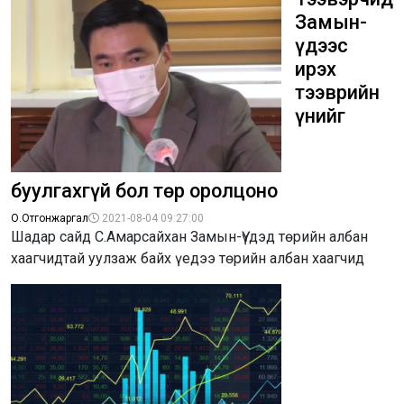
Замын-
Үүдээс
ирэх
тээврийн
үнийг
буулгахгүй бол төр оролцоно
О.Отгонжаргал
2021-08-04 09:27:00
Шадар сайд С.Амарсайхан Замын-Үүдэд төрийн албан
хаагчидтай уулзаж байх үедээ төрийн албан хаагчид