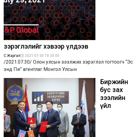
зэрэглэлийг хэвээр үлдээв
С.Жаргал
2021-07-30 18:35:00
/2021.07.30/ Олон улсын зээлжих зэрэглэл тогтоогч “Эс
энд Пи” агентлаг Монгол Улсын
Биржийн
бус зах
зээлийн
үйл