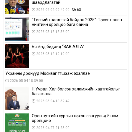
шаардлагатай
2026-06-02 09:49:00
63
“Төсвийн нээлттэй байдал 2025”: Төсөвт олон
нийтийн оролцоо бага байна
2026-05-13 13:56:00
Бүсгүйчүүд бидэнд “ЗАВ АЛГА”
2026-05-13 12:19:00
Украины дронууд Москваг түгшээж эхэллээ
2026-05-04 18:39:00
Н.Учрал: Хал болсон халамжийн хавтгайрлыг
багасгана
2026-05-04 13:52:42
Орон нутгийн хурлын нөхөн сонгуульд 5 нам
оролцоно
2026-04-27 21:35:00