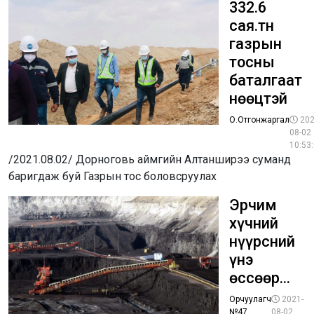
332.6
сая.тн
газрын
тосны
баталгаат
нөөцтэй
О.Отгонжаргал
202
08-02
10:53
/2021.08.02/ Дорноговь аймгийн Алтанширээ суманд
баригдаж буй Газрын тос боловсруулах
Эрчим
хүчний
нүүрсний
үнэ
өссөөр...
Орчуулагч
2021-
№47
08-02