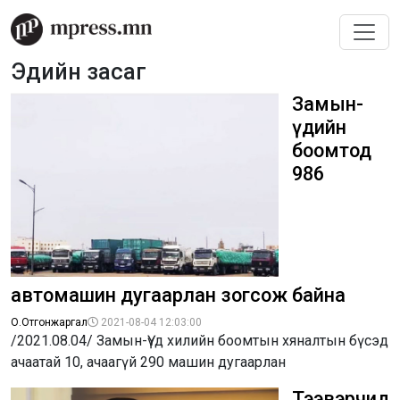
Эдийн засаг
Замын-
Үүдийн
боомтод
986
автомашин дугаарлан зогсож байна
О.Отгонжаргал
2021-08-04 12:03:00
/2021.08.04/ Замын-Үүд хилийн боомтын хяналтын бүсэд
ачаатай 10, ачаагүй 290 машин дугаарлан
Тээвэрчид