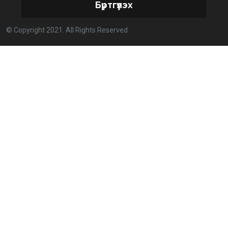
Бүртгүүлэх
Улстөрд хэн мөнгө төлдөг вэ буюу мөнгөний
© Copyright 2021. All Rights Reserved
мөрийг цахимаар мөшгих нь
2026-02-11 15:09:00
СЕХ: Улс төрийн 6 намыг идэвхгүйд тооцуулах
асуудлаар Дээд шүүхэд мэдээлэл хүргүүлнэ
2026-02-11 11:50:00
Эпштэйний файлууд: Х.Баттулгатай холбоотой
имэйлийн илэрцүүд олдлоо
2026-02-03 10:30:00
Улс төрийн нам ЯАГААД ХЭРЭГТЭЙ вэ?
2026-02-02 12:00:00
Ерөнхий сайд Г.Занданшатар Монгол Улсыг
ямар байгууллагат нэгтгэв?