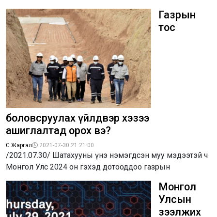
Газрын
тос
боловсруулах үйлдвэр хэзээ
ашиглалтад орох вэ?
С.Жаргал
2021-07-30 21:21:00
/2021.07.30/ Шатахууны үнэ нэмэгдсэн муу мэдээтэй ч
Монгол Улс 2024 он гэхэд дотооддоо газрын
Монгол
Улсын
зээлжих