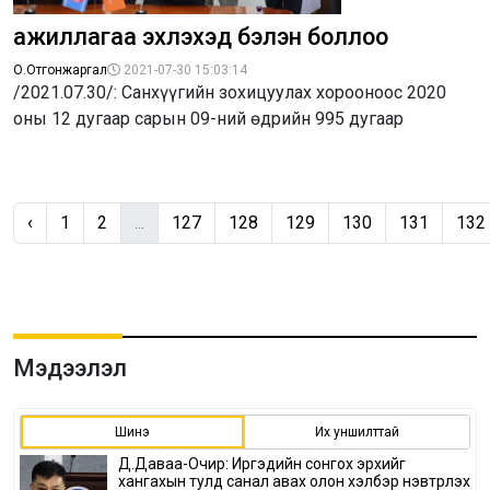
ажиллагаа эхлэхэд бэлэн боллоо
О.Отгонжаргал
2021-07-30 15:03:14
/2021.07.30/: Санхүүгийн зохицуулах хорооноос 2020
оны 12 дугаар сарын 09-ний өдрийн 995 дугаар
‹
1
2
...
127
128
129
130
131
132
Мэдээлэл
Шинэ
Их уншилттай
Д.Даваа-Очир: Иргэдийн сонгох эрхийг
хангахын тулд санал авах олон хэлбэр нэвтрүүлэх