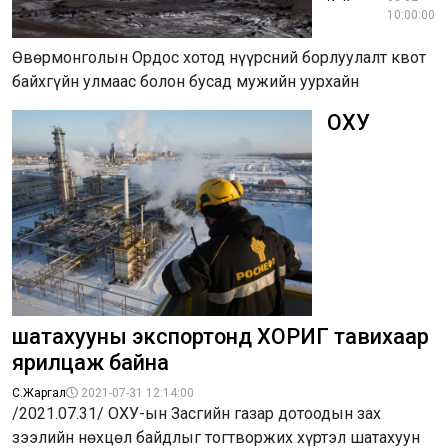
10:00:00
Өвөрмонголын Ордос хотод нүүрсний борлуулалт квот
байхгүйн улмаас болон бусад мужийн уурхайн
ОХУ
шатахууны экспортонд ХОРИГ тавихаар
ярилцаж байна
С.Жаргал
2021-07-31 12:14:00
/2021.07.31/ ОХУ-ын Засгийн газар дотоодын зах
зээлийн нөхцөл байдлыг тогтворжих хүртэл шатахуун