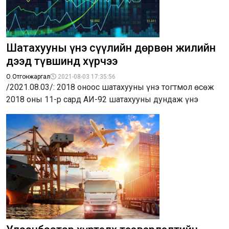
Шатахууны үнэ сүүлийн дөрвөн жилийн
дээд түвшинд хүрчээ
О.Отгонжаргал
2021-08-03 17:35:56
/2021.08.03/: 2018 оноос шатахууны үнэ тогтмол өсөж
2018 оны 11-р сард АИ-92 шатахууны дундаж үнэ