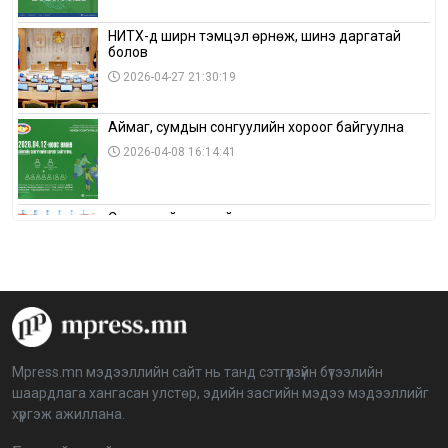
НИТХ-д ширүүн тэмцэл өрнөж, шинэ даргатай
болов
2026-04-27 21:30:19
Аймаг, сумдын сонгуулийн хороог байгуулна
2026-04-08 16:14:41
Сонгуулийн хуулийн зөрчил, шалгах,
шийдвэрлэх ажиллагааны талаар хэлэлцлээ
2026-04-08 16:09:26
“Дэлхийн мөнгөний долоо хоног-2026” аян Төв
аймагт үргэлжилж байна
2026-04-03 12:00:00
Mpress.mn мэдээллийн сайт нь танд сэтгүүлзүйн бүтээлийн
шаардлага хангасан улстөр, эдийн засгийн мэдээ мэдээллийг
BTS-ийн тоглолтыг Netflix дэлхий даяар шууд
хүргэж ажиллана.
дамжуулна
2026-03-08 16:04:00
14