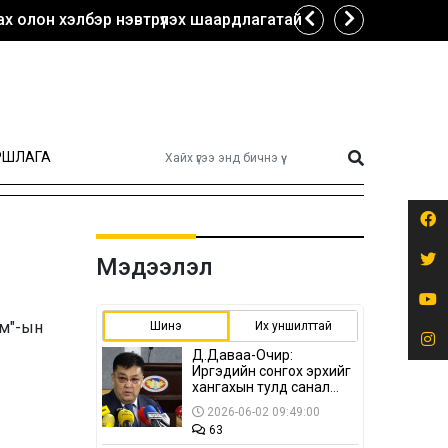
х олон хэлбэр нэвтрүүлэх шаардлагатай
РШЛАГА
Мэдээлэл
ам"-ын
Шинэ
Их уншилттай
Д.Даваа-Очир:
Иргэдийн сонгох эрхийг
хангахын тулд санал
авах олон хэлбэр
2026-06-02 09:49:00
нэвтрүүлэх
63
шаардлагатай