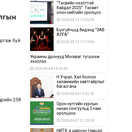
“Төсвийн нээлттэй
байдал 2025”: Төсөвт
олон нийтийн оролцоо
алгын
бага байна
2026-05-13 13:56:00
Бүсгүйчүүд бидэнд “ЗАВ
АЛГА”
аргаж буй
2026-05-13 12:19:00
Украины дронууд Москваг түгшээж
эхэллээ
2026-05-04 18:39:00
Н.Учрал: Хал болсон
халамжийн хавтгайрлыг
багасгана
2026-05-04 13:52:42
дрийн 258
Орон нутгийн хурлын
нөхөн сонгуульд 5 нам
оролцоно
2026-04-27 21:35:00
НИТХ-д ширүүн тэмцэл