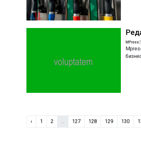
Ред
MPress
Mpress
бизне
‹
1
2
...
127
128
129
130
1