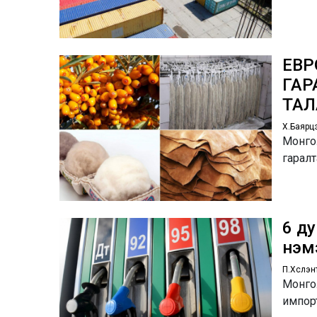
ЕВР
ГАР
ТАЛ
Х.Баярц
Монгол
гаралт
6 ду
нэм
П.Хүслэн
Монгол
импор