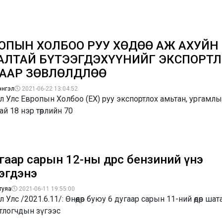
ОПЫН ХОЛБОО РУУ ХӨДӨӨ АЖ АХУЙН
АЛТАЙ БҮТЭЭГДЭХҮҮНИЙГ ЭКСПОРТЛ
ААР ЗӨВЛӨЛДЛӨӨ
энгэл
2021-06-22 13:04:52
 Улс Европын Холбоо (ЕХ) руу экспортлох амьтан, ургамл
ай 18 нэр төрлийн 70
гаар сарын 12-ны өдрөөс бензиний үнэ
эгдэнэ
туяа
2021-06-11 19:55:00
 Улс /2021.6.11/: Өнөөдөр буюу 6 дугаар сарын 11-ний өдөр шат
тлогчдын зүгээс