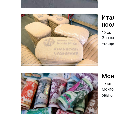
Ита
ноо
П.Хүслэн
Энэ са
станд
Монг
П.Хүслэн
Монгол
оны 6