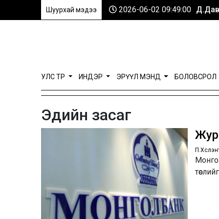
2026-06-02 09:49:00
Д.Дав
Шуурхай мэдээ
УЛС ТӨР
ИНДЭР
ЭРҮҮЛ МЭНД
БОЛОВСРОЛ
Эдийн засаг
Журм
П.Хүслэн
Монго
төслий