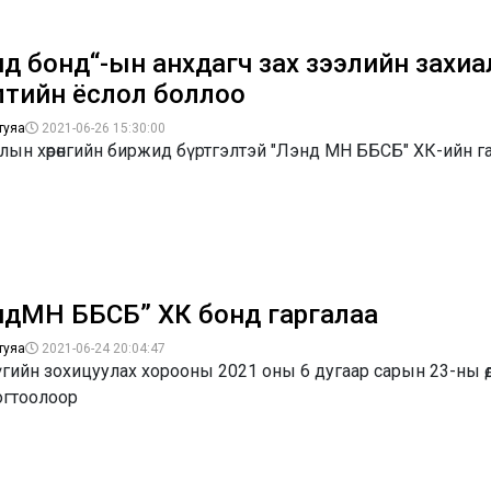
нд бонд“-ын анхдагч зах зээлийн захи
лтийн ёслол боллоо
туяа
2021-06-26 15:30:00
лын хөрөнгийн биржид бүртгэлтэй "Лэнд МН ББСБ" ХК-ийн г
ндМН ББСБ” ХК бонд гаргалаа
туяа
2021-06-24 20:04:47
гийн зохицуулах хорооны 2021 оны 6 дугаар сарын 23-ны ө
огтоолоор