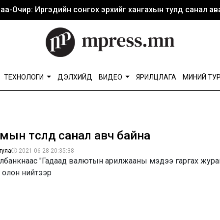
аа-Очир: Иргэдийн сонгох эрхийг хангахын тулд санал ава
ТЕХНОЛОГИ
ДЭЛХИЙД
ВИДЕО
ЯРИЛЦЛАГА
МИНИЙ ТУ
ын төсөлд санал авч байна
туяа
2021-06-28 20:35:38
лбанкнаас "Гадаад валютын арилжааны мэдээ гаргах жур
г олон нийтээр