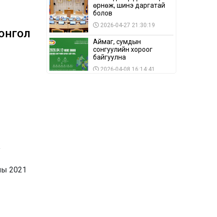
өрнөж, шинэ даргатай
болов
2026-04-27 21:30:19
Монгол
Аймаг, сумдын
сонгуулийн хороог
байгуулна
2026-04-08 16:14:41
Сонгуулийн хуулийн
зөрчил, шалгах,
шийдвэрлэх
ажиллагааны талаар
2026-04-08 16:09:26
хэлэлцлээ
“Дэлхийн мөнгөний
долоо хоног-2026” аян
а
Төв аймагт үргэлжилж
байна
2026-04-03 12:00:00
ны 2021
BTS-ийн тоглолтыг
Netflix дэлхий даяар
шууд дамжуулна
2026-03-08 16:04:00
14