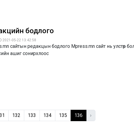
акцийн бодлого
2021-05-22 13:42:58
.mn сайтын редакцын бодлого Mpress.mn сайт нь улстөр бо
сийн ашиг сонирхлоос
31
132
133
134
135
136
›