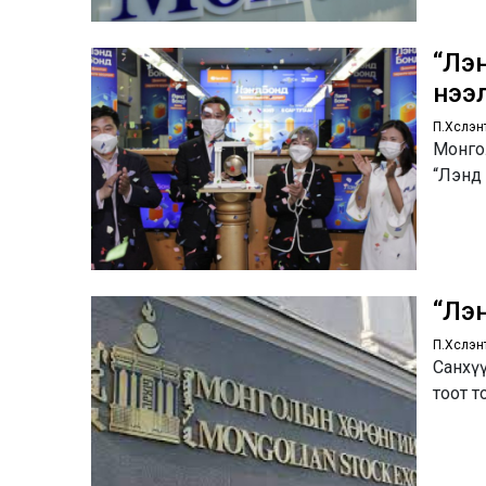
“Лэ
нээ
П.Хүслэн
Монго
“Лэнд
“Лэ
П.Хүслэн
Санхүү
тоот т