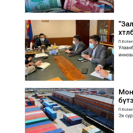
“За
хөтө
П.Хүслэн
Улаанб
иннов
Мон
бүт
П.Хүслэн
Эх су