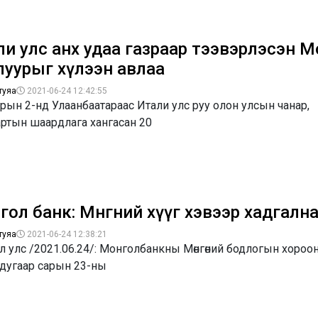
ли улс анх удаа газраар тээвэрлэсэн 
луурыг хүлээн авлаа
туяа
2021-06-24 12:42:55
рын 2-нд Улаанбаатараас Итали улс руу олон улсын чанар,
артын шаардлага хангасан 20
ол банк: Мөнгөний хүүг хэвээр хадгалн
туяа
2021-06-24 12:38:21
 улс /2021.06.24/: Монголбанкны Мөнгөний бодлогын хороо
 дугаар сарын 23-ны