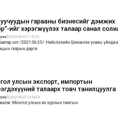
луучуудын гарааны бизнесийг дэмжих
лбөр”-ийг хэрэгжүүлэх талаар санал сол
туяа
2021-06-23 11:57:21
аатар хот /2021.06.23/: Нийслэлийн Шинжлэх ухаан, үйлдв
ацын газрын дарга
гол улсын экспорт, импортын
ээгдэхүүний талаарх товч танилцуулга
туяа
2021-06-22 13:24:24
рвалж: Монгол улсын их хурлын тамгын