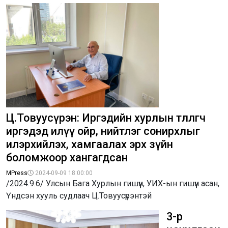
Ц.Товуусүрэн: Иргэдийн хурлын төлөөлөгч
иргэдэд илүү ойр, нийтлэг сонирхлыг
илэрхийлэх, хамгаалах эрх зүйн
боломжоор хангагдсан
MPress
2024-09-09 18:00:00
/2024.9.6/ Улсын Бага Хурлын гишүүн, УИХ-ын гишүүн асан,
Үндсэн хууль судлаач Ц.Товуусүрэнтэй
3-р