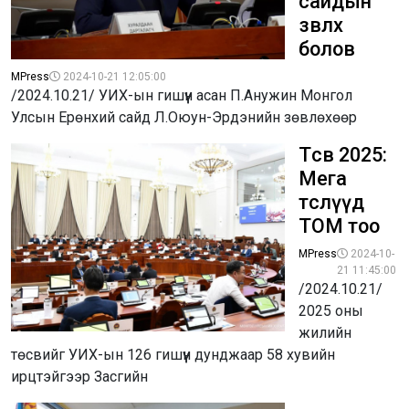
сайдын
зөвлөх
болов
MPress
2024-10-21 12:05:00
/2024.10.21/ УИХ-ын гишүүн асан П.Анужин Монгол
Улсын Ерөнхий сайд Л.Оюун-Эрдэнийн зөвлөхөөр
Төсөв 2025:
Мега
төслүүд
ТОМ тоо
MPress
2024-10-
21 11:45:00
/2024.10.21/
2025 оны
жилийн
төсвийг УИХ-ын 126 гишүүн дунджаар 58 хувийн
ирцтэйгээр Засгийн