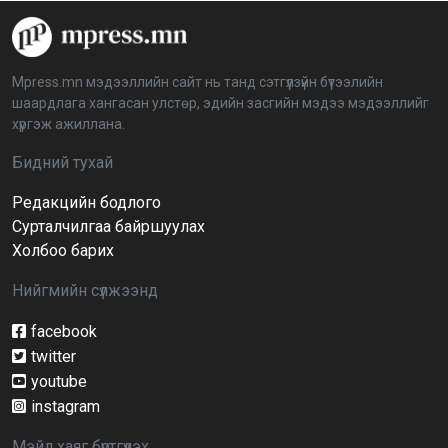
“Дэлхийн мөнгөний долоо хоног-2026” аян Төв
аймагт үргэлжилж байна
2026-04-03 12:00:00
Mpress.mn мэдээллийн сайт нь танд сэтгүүлзүйн бүтээлийн
шаардлага хангасан улстөр, эдийн засгийн мэдээ мэдээллийг
BTS-ийн тоглолтыг Netflix дэлхий даяар шууд
хүргэж ажиллана.
дамжуулна
2026-03-08 16:04:00
14
Бидний тухай
Редакцийн бодлого
Иргэдийн төлөөлөгчдийн хурлын 2026 оны
нөхөн сонгууль 6 дугаар сарын 21-нд болно
Сурталчилгаа байршуулах
2026-03-05 11:36:28
Холбоо барих
Нийгмийн сүлжээнд
Д.Тэгшбаяр: НҮБ-ын тогтоол санаачилж,
батлуулсан нь Монгол Улсын манлайллыг олон
улсад таниулсан
facebook
2026-03-04 09:00:00
twitter
youtube
Ерөнхийлөгч өө, жоомоо алах гээд байшингаа
шатаав!
instagram
2026-02-27 16:40:00
2
Мэйл хаяг бүртгүүлэх