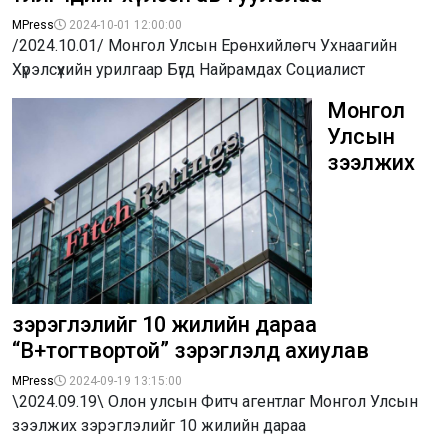
MPress
2024-10-01 12:00:00
/2024.10.01/ Монгол Улсын Ерөнхийлөгч Ухнаагийн
Хүрэлсүхийн урилгаар Бүгд Найрамдах Социалист
Монгол
Улсын
зээлжих
зэрэглэлийг 10 жилийн дараа
“B+тогтвортой” зэрэглэлд ахиулав
MPress
2024-09-19 13:15:00
\2024.09.19\ Олон улсын Фитч агентлаг Монгол Улсын
зээлжих зэрэглэлийг 10 жилийн дараа