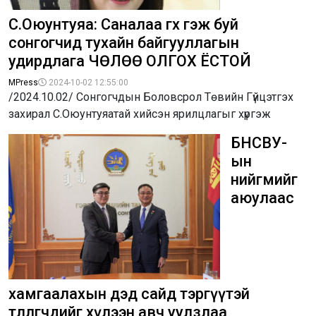
С.Оюунтуяа: Саналаа өгөх гэж буй
сонгогчид тухайн байгууллагын
удирдлага ЧӨЛӨӨ ОЛГОХ ЁСТОЙ
MPress
2024-10-02 12:55:00
/2024.10.02/ Сонгогчдын Боловсрол Төвийн Гүйцэтгэх
захирал С.Оюунтуяатай хийсэн ярилцлагыг хүргэж
БНСВУ-
ын
нийгмийг
аюулаас
хамгаалахын дэд сайд тэргүүтэй
төлөөлөгчдийг хүлээн авч уулзлаа