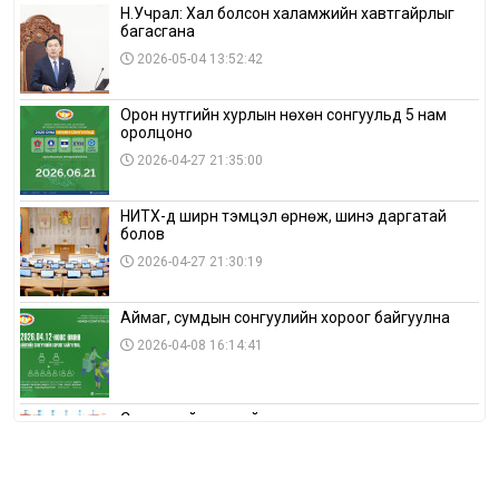
Н.Учрал: Хал болсон халамжийн хавтгайрлыг
багасгана
2026-05-04 13:52:42
Орон нутгийн хурлын нөхөн сонгуульд 5 нам
оролцоно
2026-04-27 21:35:00
НИТХ-д ширүүн тэмцэл өрнөж, шинэ даргатай
болов
2026-04-27 21:30:19
Аймаг, сумдын сонгуулийн хороог байгуулна
2026-04-08 16:14:41
Сонгуулийн хуулийн зөрчил, шалгах,
шийдвэрлэх ажиллагааны талаар хэлэлцлээ
2026-04-08 16:09:26