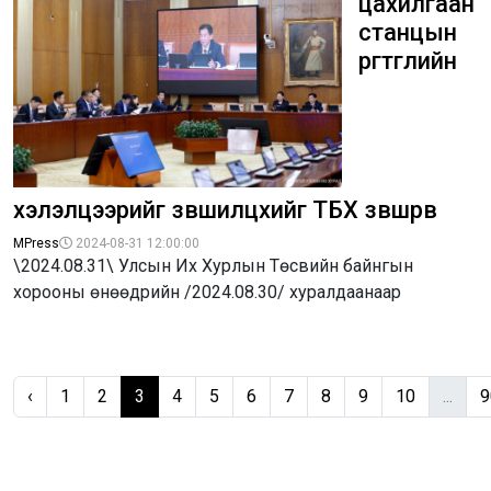
цахилгаан
станцын
өргөтгөлийн
хэлэлцээрийг зөвшилцөхийг ТБХ зөвшөөрөв
MPress
2024-08-31 12:00:00
\2024.08.31\ Улсын Их Хурлын Төсвийн байнгын
хорооны өнөөдрийн /2024.08.30/ хуралдаанаар
‹
1
2
3
4
5
6
7
8
9
10
...
9