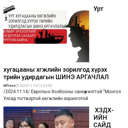
Урт
хугацааны хөгжлийн зорилгод хүрэх
төрийн удирдагын ШИНЭ АРГАЧЛАЛ
MPress
2024-11-14 12:54:00
/2024.11.14/ Европын Холбооны санхүүжилттэй “Монгол
Улсад тогтвортой хөгжлийн зорилготой
​ ХЗДХ-
ИЙН
САЙД