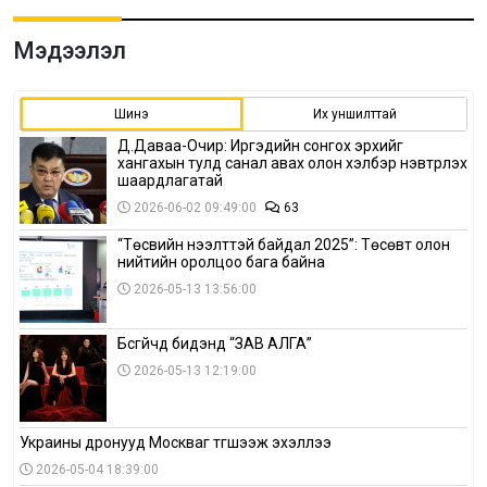
Мэдээлэл
Шинэ
Их уншилттай
Д.Даваа-Очир: Иргэдийн сонгох эрхийг
хангахын тулд санал авах олон хэлбэр нэвтрүүлэх
шаардлагатай
2026-06-02 09:49:00
63
“Төсвийн нээлттэй байдал 2025”: Төсөвт олон
нийтийн оролцоо бага байна
2026-05-13 13:56:00
Бүсгүйчүүд бидэнд “ЗАВ АЛГА”
2026-05-13 12:19:00
Украины дронууд Москваг түгшээж эхэллээ
2026-05-04 18:39:00