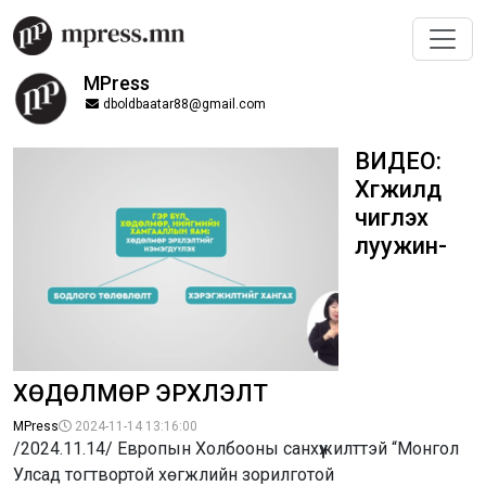
MPress
dboldbaatar88@gmail.com
ВИДЕО:
Хөгжилд
чиглэх
луужин-
ХӨДӨЛМӨР ЭРХЛЭЛТ
MPress
2024-11-14 13:16:00
/2024.11.14/ Европын Холбооны санхүүжилттэй “Монгол
Улсад тогтвортой хөгжлийн зорилготой