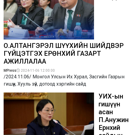
О.АЛТАНГЭРЭЛ ШҮҮХИЙН ШИЙДВЭР
ГҮЙЦЭТГЭХ ЕРӨНХИЙ ГАЗАРТ
АЖИЛЛАЛАА ​
MPress
2024-11-06 12:00:00
/2024.11.06/ Монгол Улсын Их Хурал, Засгийн Газрын
гишүүн, Хууль зүй, дотоод хэргийн сайд
УИХ-ын
гишүүн
асан
П.Анужин
Ерөнхий