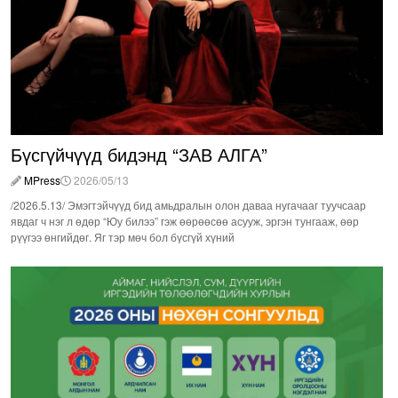
Бүсгүйчүүд бидэнд “ЗАВ АЛГА”
MPress
2026/05/13
/2026.5.13/ Эмэгтэйчүүд бид амьдралын олон даваа нугачааг туучсаар
явдаг ч нэг л өдөр “Юу билээ” гэж өөрөөсөө асууж, эргэн тунгааж, өөр
рүүгээ өнгийдөг. Яг тэр мөч бол бүсгүй хүний