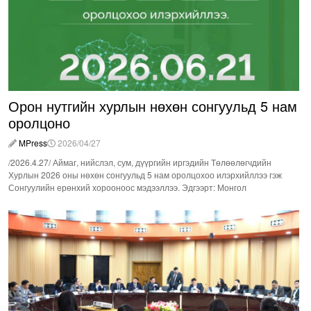
Орон нутгийн хурлын нөхөн сонгуульд 5 нам
оролцоно
MPress
2026/04/27
/2026.4.27/ Аймаг, нийслэл, сум, дүүргийн иргэдийн Төлөөлөгчдийн
Хурлын 2026 оны нөхөн сонгуульд 5 нам оролцохоо илэрхийллээ гэж
Сонгуулийн ерөнхий хорооноос мэдээллээ. Эдгээрт: Монгол