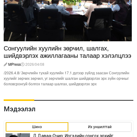
Сонгуулийн хуулийн зөрчил, шалгах,
шийдвэрлэх ажиллагааны талаар хэлэлцлээ
MPress
2026/04/08
/2026.4.8/ Зөрчлийн тухай хуулийн 17.1 дүгээр зүйлд заасан Сонгуулийн
хуулийг зөрчих зөрчил, уг зөрчлийг шалган шийдвэрлэх эрх зүйн орчныг
боловсронгуй болгох талаар шалгах, шийдвэрлэх эрх
Мэдээлэл
Шинэ
Их уншилттай
Д.Даваа-Очир: Иргэдийн сонгох эрхийг