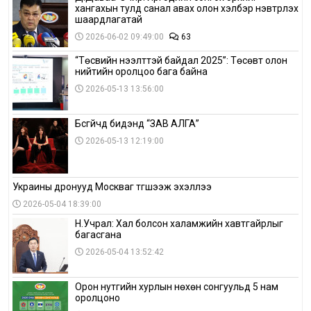
хангахын тулд санал авах олон хэлбэр нэвтрүүлэх
шаардлагатай
2026-06-02 09:49:00
63
“Төсвийн нээлттэй байдал 2025”: Төсөвт олон
нийтийн оролцоо бага байна
2026-05-13 13:56:00
Бүсгүйчүүд бидэнд “ЗАВ АЛГА”
2026-05-13 12:19:00
Украины дронууд Москваг түгшээж эхэллээ
2026-05-04 18:39:00
Н.Учрал: Хал болсон халамжийн хавтгайрлыг
багасгана
2026-05-04 13:52:42
Орон нутгийн хурлын нөхөн сонгуульд 5 нам
оролцоно