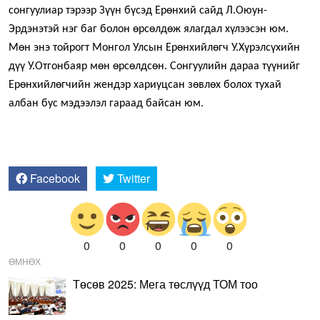
сонгуулиар тэрээр Зүүн бүсэд Ерөнхий сайд Л.Оюун-
Эрдэнэтэй нэг баг болон өрсөлдөж ялагдал хүлээсэн юм.
Мөн энэ тойрогт Монгол Улсын Ерөнхийлөгч У.Хүрэлсүхийн
дүү У.Отгонбаяр мөн өрсөлдсөн. Сонгуулийн дараа түүнийг
Ерөнхийлөгчийн жендэр хариуцсан зөвлөх болох тухай
албан бус мэдээлэл гараад байсан юм.
Facebook
Twitter
0
0
0
0
0
ӨМНӨХ
Төсөв 2025: Мега төслүүд ТОМ тоо