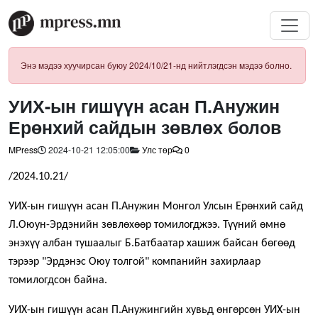
Энэ мэдээ хуучирсан буюу 2024/10/21-нд нийтлэгдсэн мэдээ болно.
УИХ-ын гишүүн асан П.Анужин
Ерөнхий сайдын зөвлөх болов
MPress
2024-10-21 12:05:00
Улс төр
0
/2024.10.21/
УИХ-ын гишүүн асан П.Анужин Монгол Улсын Ерөнхий сайд
Л.Оюун-Эрдэнийн зөвлөхөөр томилогджээ.
Түүний өмнө
энэхүү албан тушаалыг Б.Батбаатар хашиж байсан бөгөөд
тэрээр "Эрдэнэс Оюу толгой" компанийн захирлаар
томилогдсон байна.
УИХ-ын гишүүн асан П.Анужингийн хувьд өнгөрсөн УИХ-ын