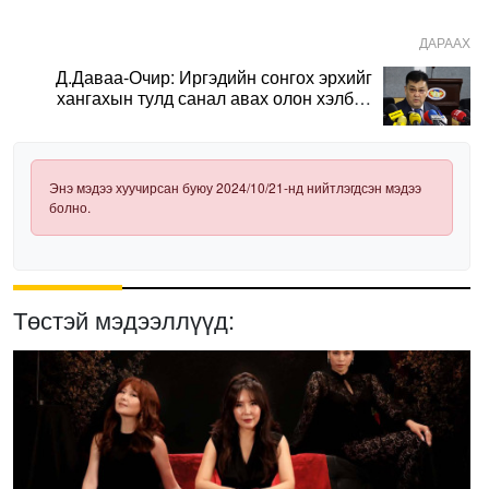
ДАРААХ
Д.Даваа-Очир: Иргэдийн сонгох эрхийг
хангахын тулд санал авах олон хэлбэр
нэвтрүүлэх шаардлагатай
Энэ мэдээ хуучирсан буюу 2024/10/21-нд нийтлэгдсэн мэдээ
болно.
Төстэй мэдээллүүд: