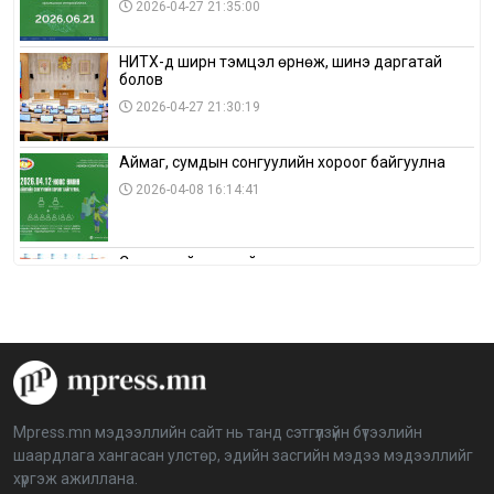
2026-04-27 21:35:00
НИТХ-д ширүүн тэмцэл өрнөж, шинэ даргатай
болов
2026-04-27 21:30:19
Аймаг, сумдын сонгуулийн хороог байгуулна
2026-04-08 16:14:41
Сонгуулийн хуулийн зөрчил, шалгах,
шийдвэрлэх ажиллагааны талаар хэлэлцлээ
2026-04-08 16:09:26
“Дэлхийн мөнгөний долоо хоног-2026” аян Төв
аймагт үргэлжилж байна
2026-04-03 12:00:00
Mpress.mn мэдээллийн сайт нь танд сэтгүүлзүйн бүтээлийн
шаардлага хангасан улстөр, эдийн засгийн мэдээ мэдээллийг
BTS-ийн тоглолтыг Netflix дэлхий даяар шууд
хүргэж ажиллана.
дамжуулна