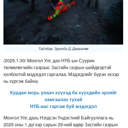
Тайлбар: Зургийг Д. Давааням
/2025.1.30/ Монгол Улс дах НҮБ-ын Суурин
төлөөлөгчийн газраас Засгийн газрын шийдвэртэй
холбоотой мэдэгдэл гаргалаа. Мэдэгдлийг бүрэн эхээр
нь хүргэж байна.
Хурдан морь унаач хүүхэд ба хүүхдийн эрхийг
хамгаалах тухай
НҮБ-аас гаргаж буй мэдэгдэл
Монгол Улс дахь Нэгдсэн Үндэстний Байгууллага нь
2025 оны 1 дүгээр сарын 29-ний өдөр Засгийн газрын