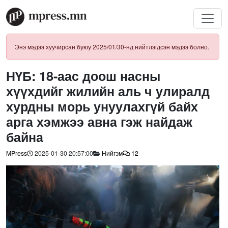
Энэ мэдээ хуучирсан буюу 2025/01/30-нд нийтлэгдсэн мэдээ болно.
НҮБ: 18-аас доош насны
хүүхдийг жилийн аль ч улиралд
хурдны морь унуулахгүй байх
арга хэмжээ авна гэж найдаж
байна
MPress
2025-01-30 20:57:00
Нийгэм
12