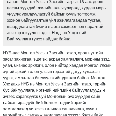
санан, Монгол Улсын Засгийн газрыг 18-аас доош
насны хүүхдийг жилийн аль ч улиралд хурдан морь
унуулж уралдуулахгүй байхыг хууль тогтоомж,
зохион байгуулалтын үйл ажиллагаандаа тусган,
шаардлагатай бүхий л арга хэмжээг нэн яаралтай
авч хэрэгжүүлнэ гэдэгт Нэгдсэн Үндэсний
Байгууллага гүнээ найдаж байна.
НҮБ-аас Монгол Улсын Засгийн газар, орон нутгийн
засаг захиргаа, эцэг эх, асран хамгаалагч, морины эзэд,
уяач, бизнес эрхлэгч, олон нийтэд хандан Монгол Улсын
хүний эрхийн олон улсын гэрээний дагуу хүлээсэн
үүрэг, амлалтаа биелүүлэхийг уриалж байна. Монгол
Улс дахь НҮБ нь Монгол Улсын Засгийн газар, төрийн
бус байгууллага, иргэний нийгмийн байгууллагуудын
зүгээс хэрэгжүүлж буй Монголын бүх хүүхдэд сайн
сайхан ирээдүйг бий болгож, тэдний эрхийг
хамгаалахад чиглэсэн аливаа санаачилга, хүчин
чармайлтыг дэмжиж ажиллахдаа хэзээд бэлэн байх