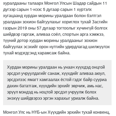
хуралдааны талаарх Монгол Улсын Шадар сайдын 11
дүгээр сарын 1-нээс 5 дугаар сарын 1 хүртэлх
хугацаанд хурдан морины уралдаан болон бэлтгэл
уралдаан зохион байгуулахыг хориглох тухай Засгийн
газрын 2019 оны 57 дугаар тогтоолыг хүчингүй болгох
шийдвэр гаргаж, аливаа соёл, спортын арга хэмжээ,
түүний дотор хурдан морины уралдааныг зохион
байгуулах эсэхийг орон нутгийн удирдлагад шилжүүлэх
тухай мэдэгдсэнд харамсаж байна.
Хурдан морины уралдаан нь унаач хүүхдэд онцгой
эрсдэл учруулдагийг санаж, хүүхдийг аливаа аюул,
эрсдэлээс ямагт хамгаалах ёстой гэдэг байр сууриа
дахин бататгаж, хүүхдийн эрхийг зөрчиж, амь нас,
эрүүл мэндэд нь ноцтой эрсдэл учруулж болох
энэхүү шийдвэрээ эргэн харахыг уриалж байна.
Монгол Улс нь НҮБ-ын Хүүхдийн эрхийн тухай конвенц,