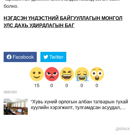
болно.
НЭГДСЭН ҮНДЭСТНИЙ БАЙГУУЛЛАГЫН МОНГОЛ
УЛС ДАХЬ УДИРДЛАГЫН БАГ
Facebook
Twitter
15
0
0
0
0
ӨМНӨХ
“Хувь хүний орлогын албан татварын тухай
хуулийн хэрэгжилт, тулгамдсан асуудал,
шийдвэрлэх арга зам” сэдэвт гурав дахь
хэлэлцүүлэг боллоо
ДАРААХ