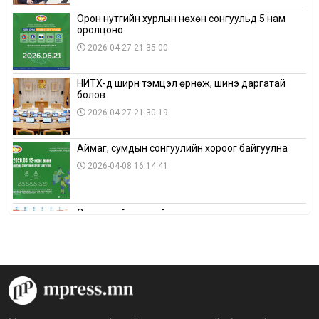
Орон нутгийн хурлын нөхөн сонгуульд 5 нам
оролцоно
2026-04-27 21:35:00
НИТХ-д ширүүн тэмцэл өрнөж, шинэ даргатай
болов
2026-04-27 21:30:19
Аймаг, сумдын сонгуулийн хороог байгуулна
2026-04-08 16:14:41
Сонгуулийн хуулийн зөрчил, шалгах,
шийдвэрлэх ажиллагааны талаар хэлэлцлээ
2026-04-08 16:09:26
“Дэлхийн мөнгөний долоо хоног-2026” аян Төв
аймагт үргэлжилж байна
2026-04-03 12:00:00