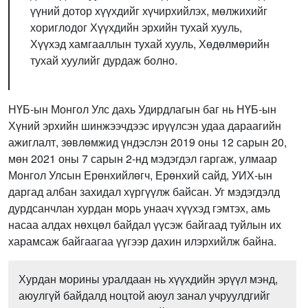
үүний дотор хүүхдийг хүчирхийлэх, мөлжихийг
хориглодог Хүүхдийн эрхийн тухай хууль,
Хүүхэд хамгааллын тухай хууль, Хөдөлмөрийн
тухай хуулийг дурдаж болно.
НҮБ-ын Монгол Улс дахь Удирдлагын баг нь НҮБ-ын
Хүний эрхийн шинжээчдээс ирүүлсэн удаа дараагийн
ажиглалт, зөвлөмжид үндэслэн 2019 оны 12 сарын 20,
мөн 2021 оны 7 сарын 2-нд мэдэгдэл гаргаж, улмаар
Монгол Улсын Ерөнхийлөгч, Ерөнхий сайд, УИХ-ын
даргад албан захидал хүргүүлж байсан. Уг мэдэгдэлд
дурдсанчлан хурдан морь унаач хүүхэд гэмтэх, амь
насаа алдах нөхцөл байдал үүсэж байгаад туйлын их
харамсаж байгаагаа үүгээр дахин илэрхийлж байна.
Хурдан морины уралдаан нь хүүхдийн эрүүл мэнд,
аюулгүй байдалд ноцтой аюул занал учруулдгийг