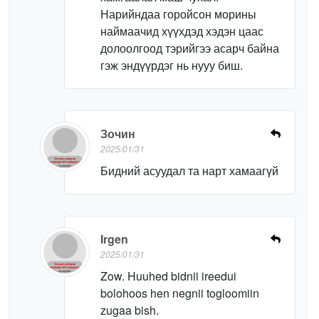
Нарийндаа горойсон морины
наймаачид хүүхдэд хэдэн цаас
долоолгоод тэрийгээ асарч байна
гэж эндүүрдэг нь нууу биш.
Зочин
2025/01/31
Бидний асуудал та нарт хамаагүй
Irgen
2025/01/31
Zow. Huuhed bidnii ireedui
bolohoos hen negnii togloomiin
zugaa bish.