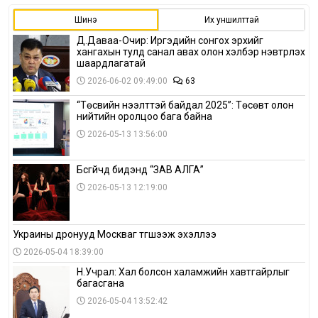
Шинэ
Их уншилттай
Д.Даваа-Очир: Иргэдийн сонгох эрхийг
хангахын тулд санал авах олон хэлбэр нэвтрүүлэх
шаардлагатай
2026-06-02 09:49:00
63
“Төсвийн нээлттэй байдал 2025”: Төсөвт олон
нийтийн оролцоо бага байна
2026-05-13 13:56:00
Бүсгүйчүүд бидэнд “ЗАВ АЛГА”
2026-05-13 12:19:00
Украины дронууд Москваг түгшээж эхэллээ
2026-05-04 18:39:00
Н.Учрал: Хал болсон халамжийн хавтгайрлыг
багасгана
2026-05-04 13:52:42