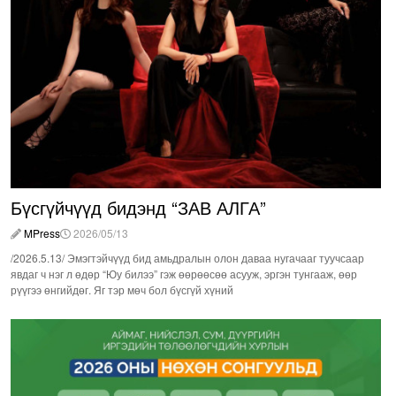
Бүсгүйчүүд бидэнд “ЗАВ АЛГА”
MPress
2026/05/13
/2026.5.13/ Эмэгтэйчүүд бид амьдралын олон даваа нугачааг туучсаар
явдаг ч нэг л өдөр “Юу билээ” гэж өөрөөсөө асууж, эргэн тунгааж, өөр
рүүгээ өнгийдөг. Яг тэр мөч бол бүсгүй хүний