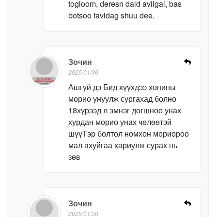
togloom, deresn dald avilgal, bas
botsoo tavidag shuu dee.
Зочин
2025/01/30
Ашгүй дэ Бид хүүхдээ хонины
морио унуулж сургахад болно
18хүрээд л эмнэг догшноо унах
хурдан морио унах чөлөөтэй
шүүТэр болтол номхон мориороо
мал ахуйгаа хариулж сурах нь
зөв
Зочин
2025/01/30