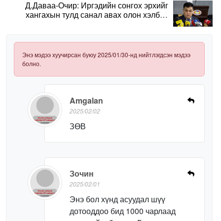
Д.Даваа-Очир: Иргэдийн сонгох эрхийг
хангахын тулд санал авах олон хэлбэр
нэвтрүүлэх шаардлагатай
Энэ мэдээ хуучирсан буюу 2025/01/30-нд нийтлэгдсэн мэдээ
болно.
Amgalan
2025/02/02
ЗӨВ
Зочин
2025/02/01
Энэ бол хүнд асуудал шүү
дотооддоо бид 1000 чарлаад