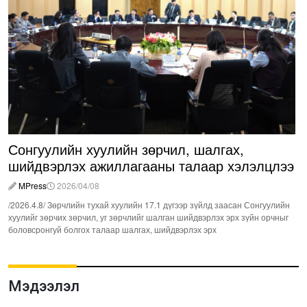
Сонгуулийн хуулийн зөрчил, шалгах,
шийдвэрлэх ажиллагааны талаар хэлэлцлээ
MPress
2026/04/08
/2026.4.8/ Зөрчлийн тухай хуулийн 17.1 дүгээр зүйлд заасан Сонгуулийн
хуулийг зөрчих зөрчил, уг зөрчлийг шалган шийдвэрлэх эрх зүйн орчныг
боловсронгуй болгох талаар шалгах, шийдвэрлэх эрх
Мэдээлэл