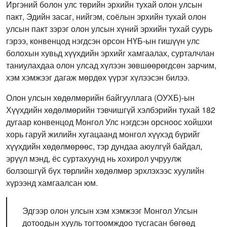
Иргэний болон улс төрийн эрхийн тухай олон улсын
пакт, Эдийн засаг, нийгэм, соёлын эрхийн тухай олон
улсын пакт зэрэг олон улсын хүний эрхийн тухай суурь
гэрээ, конвенцод нэгдсэн орсон НҮБ-ын гишүүн улс
болохын хувьд хүүхдийн эрхийг хамгаалах, сурталчлан
таниулахдаа олон улсад хүлээн зөвшөөрөгдсөн зарчим,
хэм хэмжээг дагаж мөрдөх үүрэг хүлээсэн билээ.
Олон улсын хөдөлмөрийн байгууллага (ОУХБ)-ын
Хүүхдийн хөдөлмөрийн тэвчишгүй хэлбэрийн тухай 182
дугаар конвенцод Монгол Улс нэгдсэн орсноос хойшхи
хорь гаруй жилийн хугацаанд монгол хүүхэд бүрийг
хүүхдийн хөдөлмөрөөс, тэр дундаа аюулгүй байдал,
эрүүл мэнд, ёс суртахуунд нь хохирол учруулж
болзошгүй бүх төрлийн хөдөлмөр эрхлэхээс хуулийн
хүрээнд хамгаалсан юм.
Эдгээр олон улсын хэм хэмжээг Монгол Улсын
дотоодын хууль тогтоомждоо тусгасан бөгөөд