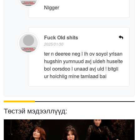
Nigger
Fuck Old shits
2025/01/30
ter n deeree neg l ih ov soyol yrisan
hugshin yumnuud avj uldeh huselte
bol oorsdoo l unaad avj uld ! bitgii
ur hoichiig mine tamlaad bai
Төстэй мэдээллүүд: