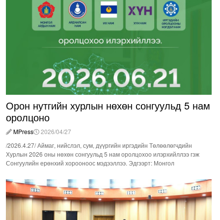
Орон нутгийн хурлын нөхөн сонгуульд 5 нам
оролцоно
MPress
2026/04/27
/2026.4.27/ Аймаг, нийслэл, сум, дүүргийн иргэдийн Төлөөлөгчдийн
Хурлын 2026 оны нөхөн сонгуульд 5 нам оролцохоо илэрхийллээ гэж
Сонгуулийн ерөнхий хорооноос мэдээллээ. Эдгээрт: Монгол