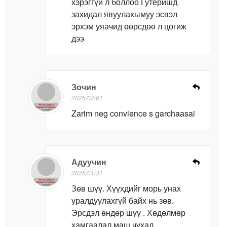
хэрэггүй л боллоо Гутеришд
захидал явуулахымуу эсвэл
эрхэм уяачид өөрсдөө л цогиж
дээ
Зочин
2025/02/01
Zarim neg convience s garchaasai
Адуучин
2025/01/31
Зөв шүү. Хүүхдийг морь унах
уралдуулахгүй байх нь зөв.
Эрсдэл өндөр шүү . Хөдөлмөр
хамгаалал маш чухал.