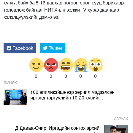
хүн/га байх ба 5-16 давхар ногоон орон сууц барихаар
төлөвлөж байгааг НИТХ-ын ээлжит V хуралдаанаар
хэлэлцүүлэхийг дэмжлээ.
Facebook
Twitter
0
0
0
0
0
ӨМНӨХ
102 аппликэйшнээр зөрчил мэдээлсэн
иргэнд торгуулийн 10-20 хувийг
урамшуулал хэлбэрээр буцаан олгоно
ДАРААХ
Д.Даваа-Очир: Иргэдийн сонгох эрхийг