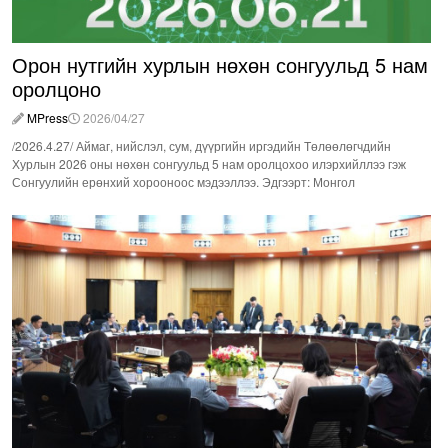
Орон нутгийн хурлын нөхөн сонгуульд 5 нам
оролцоно
MPress
2026/04/27
/2026.4.27/ Аймаг, нийслэл, сум, дүүргийн иргэдийн Төлөөлөгчдийн
Хурлын 2026 оны нөхөн сонгуульд 5 нам оролцохоо илэрхийллээ гэж
Сонгуулийн ерөнхий хорооноос мэдээллээ. Эдгээрт: Монгол