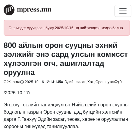
Энэ мэдээ хуучирсан буюу 2025/10/16-нд нийтлэгдсэн мэдээ болно.
800 айлын орон сууцны эхний
ээлжийг энэ сард улсын комисст
хүлээлгэн өгч, ашиглалтад
оруулна
С.Жаргал
2025-10-16 12:14:14
Эдийн засаг
,
Хот
,
Орон нутаг
0
/2025.10.17/
Энэхүү төслийн танилцуулгыг Нийслэлийн орон сууцны
бодлогын газрын Орон сууцны дэд бүтцийн хэлтсийн
дарга Г.Ганхүү Эдийн засаг, төсөв, хөрөнгө оруулалтын
хорооны гишүүдэд танилцууллаа.