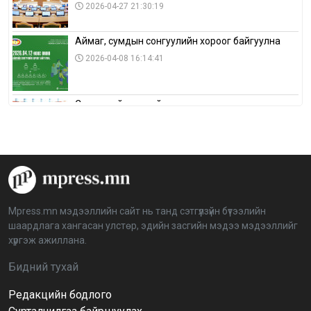
2026-04-27 21:30:19
Аймаг, сумдын сонгуулийн хороог байгуулна
2026-04-08 16:14:41
Сонгуулийн хуулийн зөрчил, шалгах,
шийдвэрлэх ажиллагааны талаар хэлэлцлээ
2026-04-08 16:09:26
“Дэлхийн мөнгөний долоо хоног-2026” аян Төв
аймагт үргэлжилж байна
2026-04-03 12:00:00
Mpress.mn мэдээллийн сайт нь танд сэтгүүлзүйн бүтээлийн
шаардлага хангасан улстөр, эдийн засгийн мэдээ мэдээллийг
BTS-ийн тоглолтыг Netflix дэлхий даяар шууд
хүргэж ажиллана.
дамжуулна
2026-03-08 16:04:00
14
Бидний тухай
Редакцийн бодлого
Иргэдийн төлөөлөгчдийн хурлын 2026 оны
нөхөн сонгууль 6 дугаар сарын 21-нд болно