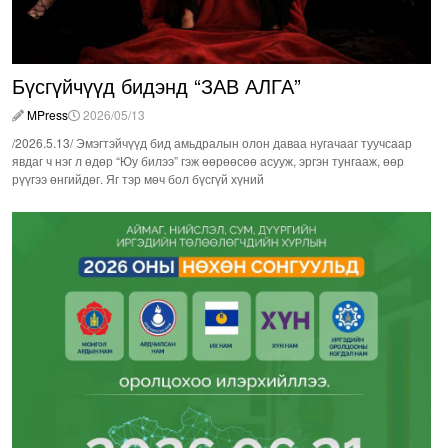
Бүсгүйчүүд бидэнд “ЗАВ АЛГА”
MPress
2026/05/13
/2026.5.13/ Эмэгтэйчүүд бид амьдралын олон даваа нугачааг туучсаар
явдаг ч нэг л өдөр “Юу билээ” гэж өөрөөсөө асууж, эргэн тунгааж, өөр
рүүгээ өнгийдөг. Яг тэр мөч бол бүсгүй хүний