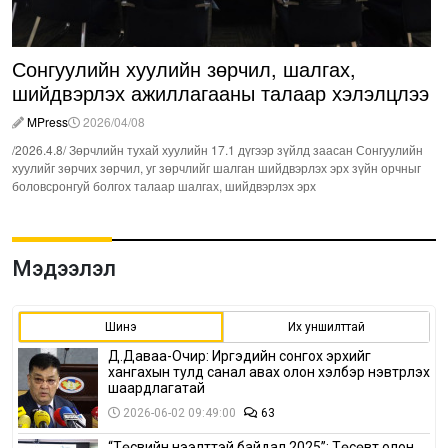
Сонгуулийн хуулийн зөрчил, шалгах,
шийдвэрлэх ажиллагааны талаар хэлэлцлээ
MPress
2026/04/08
/2026.4.8/ Зөрчлийн тухай хуулийн 17.1 дүгээр зүйлд заасан Сонгуулийн
хуулийг зөрчих зөрчил, уг зөрчлийг шалган шийдвэрлэх эрх зүйн орчныг
боловсронгуй болгох талаар шалгах, шийдвэрлэх эрх
Мэдээлэл
Шинэ
Их уншилттай
Д.Даваа-Очир: Иргэдийн сонгох эрхийг
хангахын тулд санал авах олон хэлбэр нэвтрүүлэх
шаардлагатай
2026-06-02 09:49:00
63
“Төсвийн нээлттэй байдал 2025”: Төсөвт олон