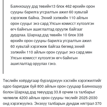
Баянхошуу дэд төвийн13 блок 462 өрхийн орон
сууцны барилга угсралтын ажил 60 хувьтай
хэрэгжиж байна. Эхний ээлжийн 110 айлын
орон сууцыг энэ сард Улсын комисст хүлээлгэн
өгч байнгын ашиглалтад оруулж байгааг
дурдлаа. Шархад дэд төвийн 10 блок 338
өрхийн орон сууцны барилга угсралтын ажил
60 хувьтай хэрэгжиж байгаа бөгөөд эхний
ээлжийн 110 айлын орон сууцыг энэ сард мөн
Улсын комисст хүлээлгэн өгч байнгын
ашиглалтад оруулах гэнэ.
Төслийн хоёрдугаар бүрэлдэхүүн хэсгийн хэрэгжилтийг
одоо баригдаж буй 800 айлын орон сууцаар Баянхошуу
болон Шархад дэд төвүүдэд 33.8 орчим га талбарыг
чөлөөлж 4200 айлын орон сууцны төслийг 2025-2030
онд хэрэгжүүлнэ. Энэхүү талбарын дундаж нягтрал 370