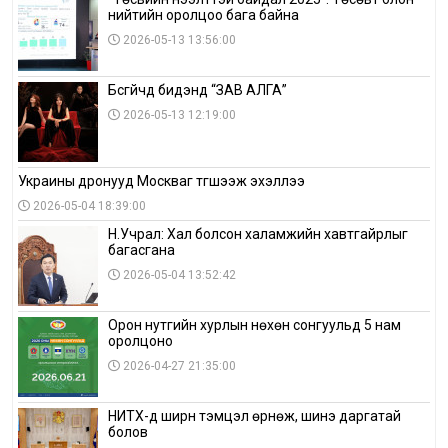
нийтийн оролцоо бага байна
2026-05-13 13:56:00
Бүсгүйчүүд бидэнд “ЗАВ АЛГА”
2026-05-13 12:19:00
Украины дронууд Москваг түгшээж эхэллээ
2026-05-04 18:39:00
Н.Учрал: Хал болсон халамжийн хавтгайрлыг
багасгана
2026-05-04 13:52:42
Орон нутгийн хурлын нөхөн сонгуульд 5 нам
оролцоно
2026-04-27 21:35:00
НИТХ-д ширүүн тэмцэл өрнөж, шинэ даргатай
болов