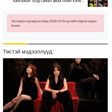
хангахын тулд санал авах олон хэлбэр
нэвтрүүлэх шаардлагатай
Энэ мэдээ хуучирсан буюу 2025/10/16-нд нийтлэгдсэн мэдээ
болно.
Төстэй мэдээллүүд: