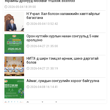
Украины дронууд Москваг түгшээж эхэллээ
2026-05-04 18:39:00
Н.Учрал: Хал болсон халамжийн хавтгайрлыг
багасгана
2026-05-04 13:52:42
Орон нутгийн хурлын нөхөн сонгуульд 5 нам
оролцоно
2026-04-27 21:35:00
НИТХ-д ширүүн тэмцэл өрнөж, шинэ даргатай
болов
2026-04-27 21:30:19
Аймаг, сумдын сонгуулийн хороог байгуулна
2026-04-08 16:14:41
Сонгуулийн хуулийн зөрчил, шалгах,
шийдвэрлэх ажиллагааны талаар хэлэлцлээ