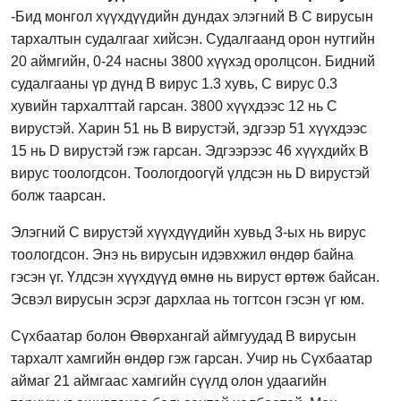
-Бид монгол хүүхдүүдийн дундах элэгний В С вирусын
тархалтын судалгааг хийсэн. Судалгаанд орон нутгийн
20 аймгийн, 0-24 насны 3800 хүүхэд оролцсон. Бидний
судалгааны үр дүнд В вирус 1.3 хувь, С вирус 0.3
хувийн тархалттай гарсан. 3800 хүүхдээс 12 нь С
вирустэй. Харин 51 нь В вирустэй, эдгээр 51 хүүхдээс
15 нь D вирустэй гэж гарсан. Эдгээрээс 46 хүүхдийх В
вирус тоологдсон. Тоологдоогүй үлдсэн нь D вирустэй
болж таарсан.
Элэгний С вирустэй хүүхдүүдийн хувьд 3-ых нь вирус
тоологдсон. Энэ нь вирусын идэвхжил өндөр байна
гэсэн үг. Үлдсэн хүүхдүүд өмнө нь вируст өртөж байсан.
Эсвэл вирусын эсрэг дархлаа нь тогтсон гэсэн үг юм.
Сүхбаатар болон Өвөрхангай аймгуудад В вирусын
тархалт хамгийн өндөр гэж гарсан. Учир нь Сүхбаатар
аймаг 21 аймгаас хамгийн сүүлд олон удаагийн