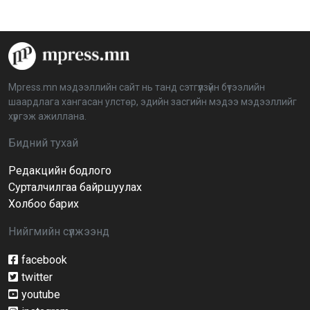
2026-04-08 16:09:26
“Дэлхийн мөнгөний долоо хоног-2026” аян Төв
аймагт үргэлжилж байна
2026-04-03 12:00:00
Mpress.mn мэдээллийн сайт нь танд сэтгүүлзүйн бүтээлийн
шаардлага хангасан улстөр, эдийн засгийн мэдээ мэдээллийг
BTS-ийн тоглолтыг Netflix дэлхий даяар шууд
хүргэж ажиллана.
дамжуулна
2026-03-08 16:04:00
14
Бидний тухай
Редакцийн бодлого
Иргэдийн төлөөлөгчдийн хурлын 2026 оны
нөхөн сонгууль 6 дугаар сарын 21-нд болно
Сурталчилгаа байршуулах
2026-03-05 11:36:28
Холбоо барих
Нийгмийн сүлжээнд
Д.Тэгшбаяр: НҮБ-ын тогтоол санаачилж,
батлуулсан нь Монгол Улсын манлайллыг олон
улсад таниулсан
facebook
2026-03-04 09:00:00
twitter
youtube
Ерөнхийлөгч өө, жоомоо алах гээд байшингаа
шатаав!