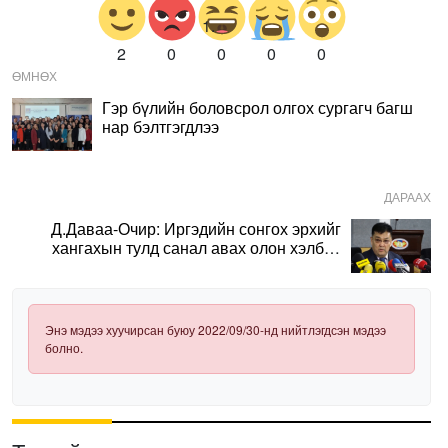
2
0
0
0
0
ӨМНӨХ
Гэр бүлийн боловсрол олгох сургагч багш
нар бэлтгэгдлээ
ДАРААХ
Д.Даваа-Очир: Иргэдийн сонгох эрхийг
хангахын тулд санал авах олон хэлбэр
нэвтрүүлэх шаардлагатай
Энэ мэдээ хуучирсан буюу 2022/09/30-нд нийтлэгдсэн мэдээ
болно.