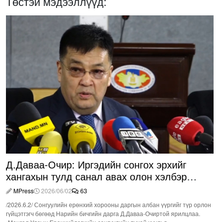
Төстэй мэдээллүүд:
Д.Даваа-Очир: Иргэдийн сонгох эрхийг
хангахын тулд санал авах олон хэлбэр
нэвтрүүлэх шаардлагатай
MPress
2026/06/02
63
/2026.6.2/ Сонгуулийн ерөнхий хорооны даргын албан үүргийг түр орлон
гүйцэтгэгч бөгөөд Нарийн бичгийн дарга Д.Даваа-Очиртой ярилцлаа.