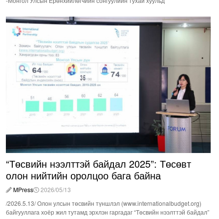
-Монгол Улсын Ерөнхийлөгчийн сонгуулийн тухай хуульд
“Төсвийн нээлттэй байдал 2025”: Төсөвт
олон нийтийн оролцоо бага байна
MPress
2026/05/13
/2026.5.13/ Олон улсын төсвийн түншлэл (www.internationalbudget.org)
байгууллага хоёр жил тутамд эрхлэн гаргадаг “Төсвийн нээлттэй байдал”