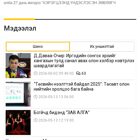
алба 27 дахь жилдээ “ХЭРЭГЦЭЭНД ҮНДЭСЛЭСЭН ЗӨВЛӨГЧ
Мэдээлэл
Шинэ
Их уншилттай
Д.Даваа-Очир: Иргэдийн сонгох эрхийг
хангахын тулд санал авах олон хэлбэр нэвтрүүлэх
шаардлагатай
2026-06-02 09:49:00
63
“Төсвийн нээлттэй байдал 2025”: Төсөвт олон
нийтийн оролцоо бага байна
2026-05-13 13:56:00
Бүсгүйчүүд бидэнд “ЗАВ АЛГА”
2026-05-13 12:19:00