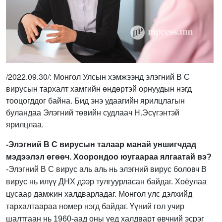
/2022.09.30/: Монгол Улсын хэмжээнд элэгний В С
вирусын тархалт хамгийн өндөртэй орнуудын нэгд
тооцогддог байна. Бид энэ удаагийн ярилцлагын
буландаа Элэгний төвийн судлаач Н.Эсүгэнтэй
ярилцлаа.
-Элэгний B C вирусын талаар манай уншигчдад
мэдээлэл өгөөч. Хоорондоо юугаараа ялгаатай вэ?
-Элэгний B C вирус аль аль нь элэгний вирус боловч В
вирус нь илүү ДНХ дээр тулгуурласан байдаг. Хоёулаа
цусаар дамжин халдварладаг. Монгол улс дэлхийд
тархалтаараа номер нэгд байдаг. Үүний гол учир
шалтгаан нь 1960-аад оны үед халдварт өвчний эсрэг