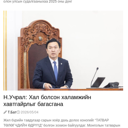
олон улсын судалгааныхаа 2025 оны дүнг
Н.Учрал: Хал болсон халамжийн
хавтгайрлыг багасгана
Т.Бат
2026/05/04
Жил бүрийн тавдугаар сарын хоёр дахь долоо хоногийг “ТАТВАР
ТӨЛӨГЧДИЙН ӨДРҮҮД” болгон зохион байгуулдаг. Монголын татварын