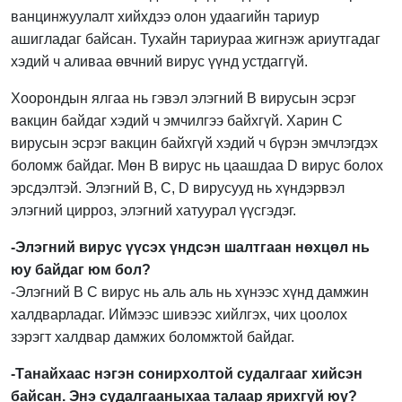
ванцинжуулалт хийхдээ олон удаагийн тариур
ашигладаг байсан. Тухайн тариураа жигнэж ариутгадаг
хэдий ч аливаа өвчний вирус үүнд устдаггүй.
Хоорондын ялгаа нь гэвэл элэгний В вирусын эсрэг
вакцин байдаг хэдий ч эмчилгээ байхгүй. Харин С
вирусын эсрэг вакцин байхгүй хэдий ч бүрэн эмчлэгдэх
боломж байдаг. Мөн В вирус нь цаашдаа D вирус болох
эрсдэлтэй. Элэгний B, C, D вирусууд нь хүндэрвэл
элэгний цирроз, элэгний хатуурал үүсгэдэг.
-Элэгний вирус үүсэх үндсэн шалтгаан нөхцөл нь
юу байдаг юм бол?
-Элэгний В С вирус нь аль аль нь хүнээс хүнд дамжин
халдварладаг. Иймээс шивээс хийлгэх, чих цоолох
зэрэгт халдвар дамжих боломжтой байдаг.
-Танайхаас нэгэн сонирхолтой судалгааг хийсэн
байсан. Энэ судалгааныхаа талаар ярихгүй юу?