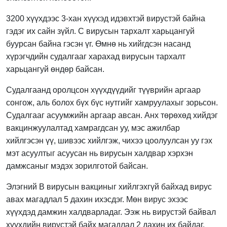
3200 хүүхдээс 3-хан хүүхэд идэвхтэй вирустэй байна
гэдэг их сайн зүйл. С вирусын тархалт харьцангуй
буурсан байна гэсэн үг. Өмнө нь хийгдсэн насанд
хүрэгчдийн судалгааг харахад вирусын тархалт
харьцангуй өндөр байсан.
Судалгаанд оролцсон хүүхдүүдийг түүврийн аргаар
сонгож, аль болох бүх бүс нутгийг хамруулахыг зорьсон.
Судалгааг асуумжийн аргаар авсан. Анх төрөхөд хийдэг
вакцинжуулалтад хамрагдсан уу, мэс ажилбар
хийлгэсэн үү, шивээс хийлгэж, чихээ цоолуулсан уу гэх
мэт асуултыг асуусан нь вирусын халдвар хэрхэн
дамжсаныг мэдэх зорилготой байсан.
Элэгний В вирусын вакциныг хийлгэхгүй байхад вирус
авах магадлал 5 дахин ихэсдэг. Мөн вирус эхээс
хүүхдэд дамжин халдварладаг. Ээж нь вирустэй байвал
хүүхдийн вирустэй байх магадлал 2 дахин их байдаг.