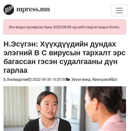
Энэ мэдээ хуучирсан буюу 2022/09/30-нд нийтлэгдсэн мэдээ болно.
Н.Эсүгэн: Хүүхдүүдийн дундах
элэгний В С вирусын тархалт эрс
багассан гэсэн судалгааны дүн
гарлаа
Б.Лхагвадулам
2022-09-30 10:25:00
Эрүүл мэнд
,
Ярилцлага
0