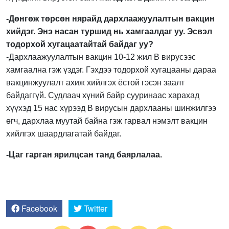
-Дөнгөж төрсөн нярайд дархлаажуулалтын вакцин
хийдэг. Энэ насан туршид нь хамгаалдаг уу. Эсвэл
тодорхой хугацаатайтай байдаг уу?
-Дархлаажуулалтын вакцин 10-12 жил В вирусээс
хамгаална гэж үздэг. Гэхдээ тодорхой хугацааны дараа
вакцинжуулалт ахиж хийлгэх ёстой гэсэн заалт
байдаггүй. Судлаач хүний байр сууринаас харахад
хүүхэд 15 нас хүрээд В вирусын дархлааны шинжилгээ
өгч, дархлаа муутай байна гэж гарвал нэмэлт вакцин
хийлгэх шаардлагатай байдаг.
-Цаг гарган ярилцсан танд баярлалаа.
Facebook
Twitter