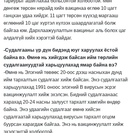
тариурыг ашиглахаа больсонтой холбоотой. Мөн
дөнгөж төрсөн нярайд хийх вакцинаа өглөө 10 цагт
ганцхан удаа хийдэг. 11 цагт төрсөн хүүхэд маргааш
өглөөний 10 цаг хүртэл хүлээх шаардлагатай болж
байгаа юм. Дархлаажуулалтын вакциныг аль болох цаг
алдалгүй хийх хэрэгтэй байдаг.
-Судалгааны үр дүн бидэнд юуг харуулах ёстой
байна вэ. Өмнө нь хийгдэж байсан ийм төрлийн
судалгаануудтай харьцуулахад ямар байна вэ?
-Өмнө нь Элэгний төвөөс 20-оос дээш насныхан дунд
ийм тархалтын судалгааг хийж байсан. Энэ судалгаатай
харьцуулахад 1991 оноос элэгний В вирусын эсрэг
вакцинжуулалт хийж эхэлсэн. Бидний судалгаанаас
харахад 20-24 насны залууст тархалт хамгийн өндөр
байна. Энэ удаагийн судалгааг өмнө хийсэн
судалгаатай харьцуулахад вирусын тархалт огцом
буурсан харагдаж байгаа. Энэ нь вакцинжуулалт хийж
эхэлсэнтэй холбоотой.