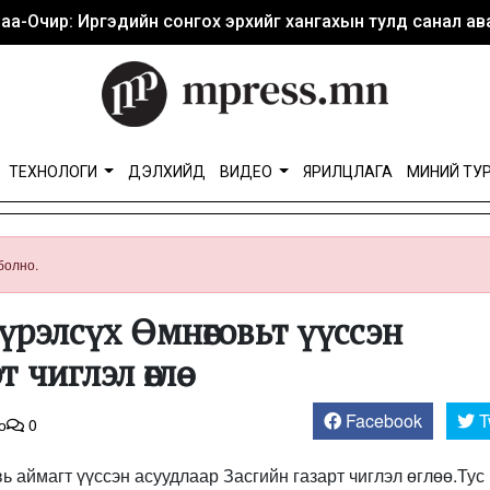
аа-Очир: Иргэдийн сонгох эрхийг хангахын тулд санал ава
ТЕХНОЛОГИ
ДЭЛХИЙД
ВИДЕО
ЯРИЛЦЛАГА
МИНИЙ ТУ
болно.
үрэлсүх Өмнөговьт үүссэн
чиглэл өглөө
Facebook
T
о
0
 аймагт үүссэн асуудлаар Засгийн газарт чиглэл өглөө.Тус