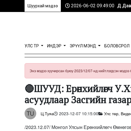
2026-06-02 09:49:00
Д.Дав
Шуурхай мэдээ
УЛС ТӨР
ИНДЭР
ЭРҮҮЛ МЭНД
БОЛОВСРОЛ
Энэ мэдээ хуучирсан буюу 2023/12/07-нд нийтлэгдсэн мэдээ 
🔴ШУУД: Ерөнхийлөгч У.Х
асуудлаар Засгийн газарт 
Ц.Туяа
2023-12-07 10:15:00
Улс төр
,
Виде
/2023.12.07/ Монгол Улсын Ерөнхийлөгч Өмнөговь