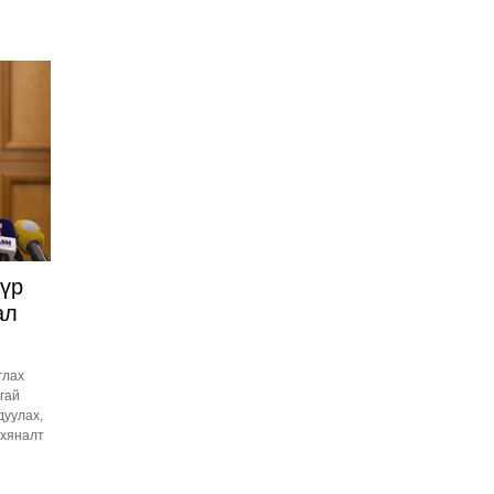
Иргэдийн
төлөөлөгчдийн хурлын
2026 оны нөхөн сонгууль
6 дугаар сарын 21-нд
2026-03-05 11:36:28
болно
Д.Тэгшбаяр: НҮБ-ын
тогтоол санаачилж,
батлуулсан нь Монгол
Улсын манлайллыг олон
2026-03-04 09:00:00
улсад таниулсан
Ерөнхийлөгч өө, жоомоо
алах гээд байшингаа
шатаав!
үр
2026-02-27 16:40:00
2
ал
Улс төрийн намуудын
2025 оны тайлан олон
нийтэд ил боллоо
глах
2026-02-27 14:48:26
сгай
дуулах,
ХОРИОТОЙ!
 хяналт
2026-02-25 13:40:04