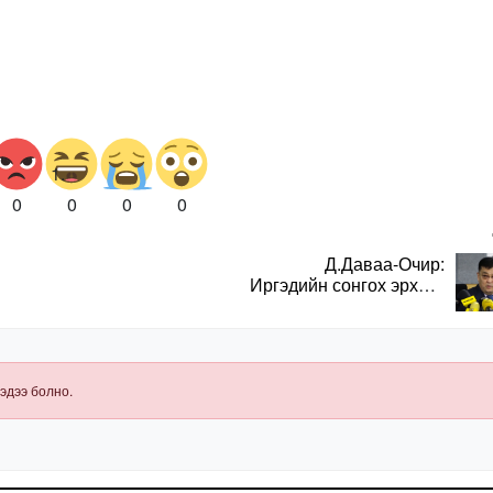
0
0
0
0
Д.Даваа-Очир:
Иргэдийн сонгох эрхийг
хангахын тулд санал
авах олон хэлбэр
нэвтрүүлэх
шаардлагатай
эдээ болно.