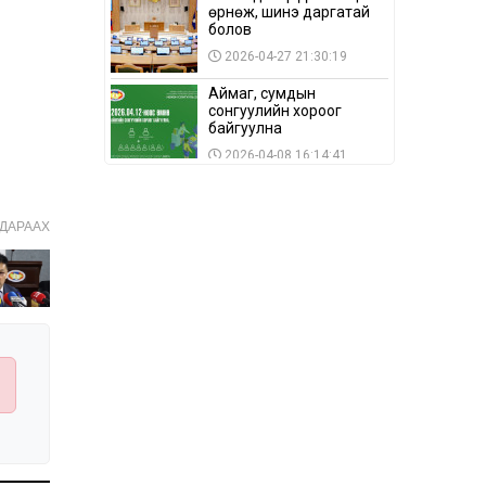
өрнөж, шинэ даргатай
болов
2026-04-27 21:30:19
Аймаг, сумдын
сонгуулийн хороог
байгуулна
2026-04-08 16:14:41
Сонгуулийн хуулийн
зөрчил, шалгах,
ДАРААХ
шийдвэрлэх
ажиллагааны талаар
2026-04-08 16:09:26
хэлэлцлээ
“Дэлхийн мөнгөний
долоо хоног-2026” аян
Төв аймагт үргэлжилж
байна
2026-04-03 12:00:00
BTS-ийн тоглолтыг
Netflix дэлхий даяар
шууд дамжуулна
2026-03-08 16:04:00
14