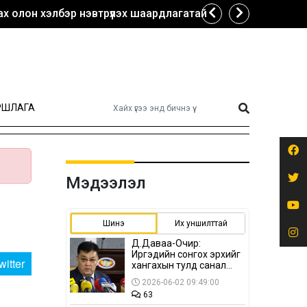
х олон хэлбэр нэвтрүүлэх шаардлагатай
РШЛАГА
Мэдээлэл
Шинэ
Их уншилттай
Д.Даваа-Очир:
Иргэдийн сонгох эрхийг
witter
хангахын тулд санал
авах олон хэлбэр
2026-06-02 09:49:00
нэвтрүүлэх
63
шаардлагатай