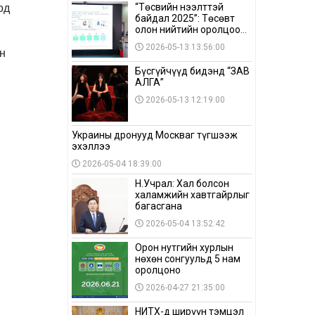
од
“Төсвийн нээлттэй
байдал 2025”: Төсөвт
олон нийтийн оролцоо
бага байна
2026-05-13 13:56:00
н
Бүсгүйчүүд бидэнд “ЗАВ
АЛГА”
2026-05-13 12:19:00
Украины дронууд Москваг түгшээж
эхэллээ
2026-05-04 18:39:00
Н.Учрал: Хал болсон
халамжийн хавтгайрлыг
багасгана
2026-05-04 13:52:42
Орон нутгийн хурлын
нөхөн сонгуульд 5 нам
оролцоно
2026-04-27 21:35:00
НИТХ-д ширүүн тэмцэл