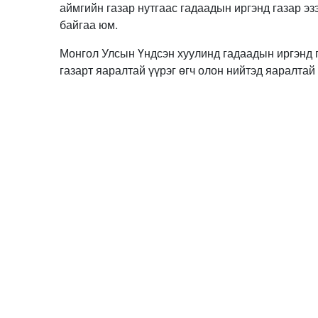
аймгийн газар нутгаас гадаадын иргэнд газар э
байгаа юм.
Монгол Улсын Үндсэн хуулинд гадаадын иргэнд 
газарт яаралтай үүрэг өгч олон нийтэд яаралтай