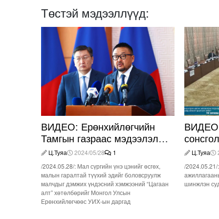
Төстэй мэдээллүүд:
ВИДЕО: Ерөнхийлөгчийн
ВИДЕО:
Тамгын газраас мэдээлэл
сонсго
өгч байна
Ц.Туяа
2024/05/28
1
Ц.Туяа
/2024.05.28/: Мал сүргийн үнэ цэнийг өсгөх,
/2024.05.21
малын гаралтай түүхий эдийг боловсруулж
ажиллагаан
малчдыг дэмжих үндэсний хэмжээний “Цагаан
шинжлэн суд
алт” хөтөлбөрийг Монгол Улсын
Ерөнхийлөгчөөс УИХ-ын даргад