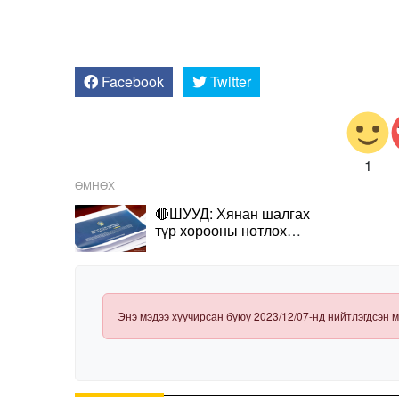
Facebook
Twitter
1
ӨМНӨХ
🔴ШУУД: Хянан шалгах
түр хорооны нотлох
баримтыг шинжлэн
судлах СОНСГОЛ
Энэ мэдээ хуучирсан буюу 2023/12/07-нд нийтлэгдсэн м