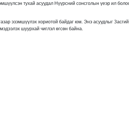
зэмшүүлсэн тухай асуудал Нүүрсний сонсголын үеэр ил боло
газар эзэмшүүлэх хориотой байдаг юм. Энэ асуудлыг Засгий
 мэдээлэх шуурхай чиглэл өгсөн байна.