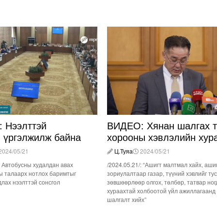
 Нээлттэй
ВИДЕО: Хянан шалгах т
л үргэлжилж байна
хорооны хэвлэлийн хур
2024/05/21
Ц.Туяа
2024/05/21
/: Автобусны худалдан авах
/2024.05.21/: “Ашигт малтмал хайх, аши
ы талаарх нотлох баримтыг
зориулалтаар газар, түүний хэвлийг ту
лах нээлттэй сонсгол
зөвшөөрлөөр олгох, төлбөр, татвар ног
хураахтай холбоотой үйл ажиллагаанд
шалгалт хийх”