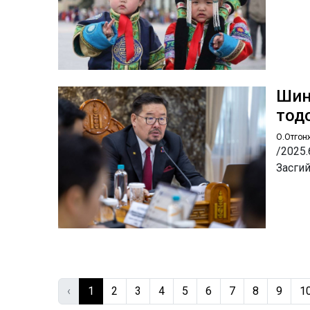
Шин
тод
О.Отгон
/2025.
Засгий
‹
1
2
3
4
5
6
7
8
9
1