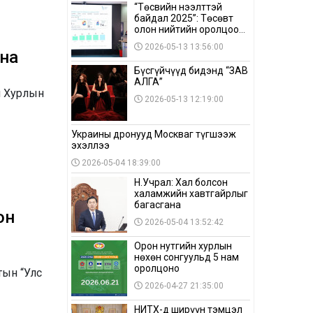
“Төсвийн нээлттэй
байдал 2025”: Төсөвт
олон нийтийн оролцоо
бага байна
2026-05-13 13:56:00
лна
Бүсгүйчүүд бидэнд “ЗАВ
АЛГА”
н Хурлын
2026-05-13 12:19:00
Украины дронууд Москваг түгшээж
эхэллээ
2026-05-04 18:39:00
Н.Учрал: Хал болсон
халамжийн хавтгайрлыг
багасгана
он
2026-05-04 13:52:42
Орон нутгийн хурлын
нөхөн сонгуульд 5 нам
оролцоно
тын “Улс
2026-04-27 21:35:00
НИТХ-д ширүүн тэмцэл