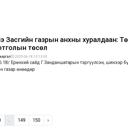
э Засгийн газрын анхны хуралдаан: Т
отголын төсөл
жаргал
2025-06-18 13:13:00
6.18/ Ерөнхий сайд Г.Занданшатарын тэргүүлсэн, шинээр б
н газар өнөөдөр
0
...
149
150
›