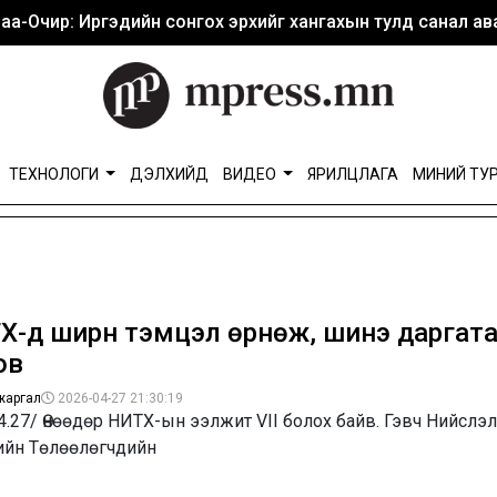
аа-Очир: Иргэдийн сонгох эрхийг хангахын тулд санал ава
ТЕХНОЛОГИ
ДЭЛХИЙД
ВИДЕО
ЯРИЛЦЛАГА
МИНИЙ ТУ
Х-д ширүүн тэмцэл өрнөж, шинэ даргат
ов
жаргал
2026-04-27 21:30:19
4.27/ Өнөөдөр НИТХ-ын ээлжит VII болох байв. Гэвч Нийслэ
ийн Төлөөлөгчдийн