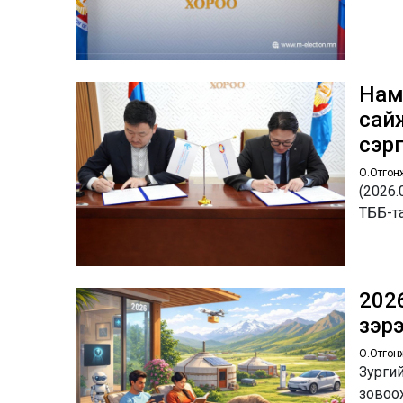
Намы
сай
сэр
О.Отгон
(2026.
ТББ-т
2026
зэр
О.Отгон
Зургий
зовоох