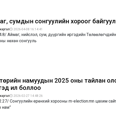
аг, сумдын сонгуулийн хороог байгуу
жаргал
2026-04-08 16:14:41
4.8/ Аймаг, нийслэл, сум, дүүргийн иргэдийн Төлөөлөгчдий
оны нөхөн сонгууль
 төрийн намуудын 2025 оны тайлан ол
тэд ил боллоо
жаргал
2026-02-27 14:48:26
2.27/ Сонгуулийн ерөнхий хорооны m-election.mn цахим сай
н нам”