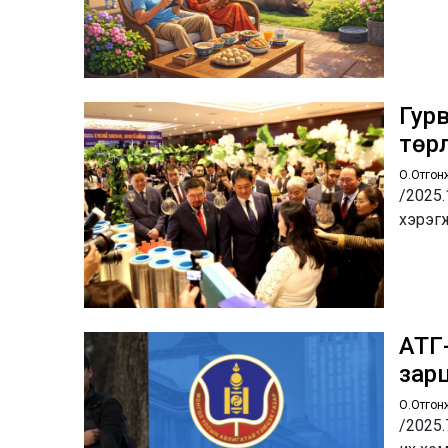
Гур
төрл
О.Отгон
/2025.
хэрэг
АТГ-
зар
О.Отгон
/2025.