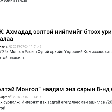
мжээний тансаг
К: Ахмадад ээлтэй нийгмийг бүтээх ур
галаа
жаргал
2025-07-24 11:01:45
.7.24/ Монгол Улсын Хүний эрхийн Үндэсний Комиссоос са
хтэй насжилт:
элтэй Монгол” наадам энэ сарын 8-нд
жаргал
2025-07-02 11:44:35
х сурвалж: Интернэт дэх задгай өгөгдлөөс авч ашиглав /20
тэй