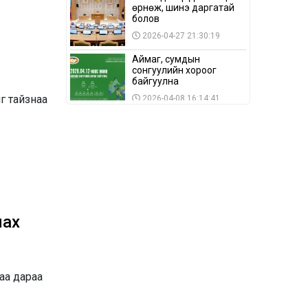
өрнөж, шинэ даргатай
болов
2026-04-27 21:30:19
Аймаг, сумдын
сонгуулийн хороог
байгуулна
г тайзнаа
2026-04-08 16:14:41
Сонгуулийн хуулийн
зөрчил, шалгах,
шийдвэрлэх
ажиллагааны талаар
2026-04-08 16:09:26
хэлэлцлээ
“Дэлхийн мөнгөний
долоо хоног-2026” аян
Төв аймагт үргэлжилж
байна
лах
2026-04-03 12:00:00
BTS-ийн тоглолтыг
Netflix дэлхий даяар
шууд дамжуулна
аа дараа
2026-03-08 16:04:00
14