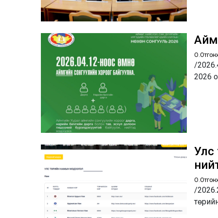
Айм
О.Отгон
/2026.
2026 
Улс
ний
О.Отгон
/2026.
төрий