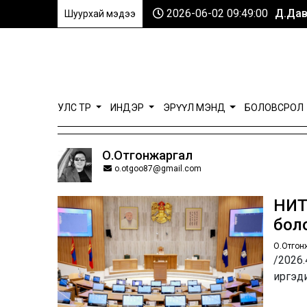
2026-06-02 09:49:00
Д.Дав
Шуурхай мэдээ
УЛС ТӨР
ИНДЭР
ЭРҮҮЛ МЭНД
БОЛОВСРОЛ
О.Отгонжаргал
o.otgoo87@gmail.com
НИТ
бол
О.Отгон
/2026.
иргэд