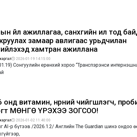
н үйл ажиллагаа, санхүүгийн ил тод ба
жруулах замаар авлигаас урьдчилан
гийлэхэд хамтран ажиллана
жаргал
2026-01-19 14:15:00
01.19) Сонгуулийн ерөнхий хороо “Транспэрэнси интернэш
ай
 онд витамин, нүүрний чийгшүүлэгч, про
эгт МӨНГӨ ҮРЭХЭЭ ЗОГСОО!
жаргал
2026-01-02 11:40:00
г AI-р бүтээв /2026.1.2/ Английн The Guardian шинэ ондоо 
гүйгээр,