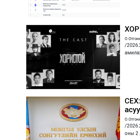
ХОР
О.Отгон
/2026.
амила
СЕХ:
асуу
О.Отгон
/2026.
оны 2