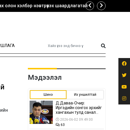
х олон хэлбэр нэвтрүүлэх шаардлагатай
РШЛАГА
Мэдээлэл
ай
Шинэ
Их уншилттай
Д.Даваа-Очир:
Иргэдийн сонгох эрхийг
лийн
хангахын тулд санал
авах олон хэлбэр
2026-06-02 09:49:00
нэвтрүүлэх
63
шаардлагатай