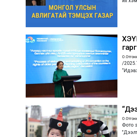
их хэ
ХЭҮ
гар
О.Отгон
/2025
“Идэв
“Дэ
О.Отгон
Фото э
"Дээл