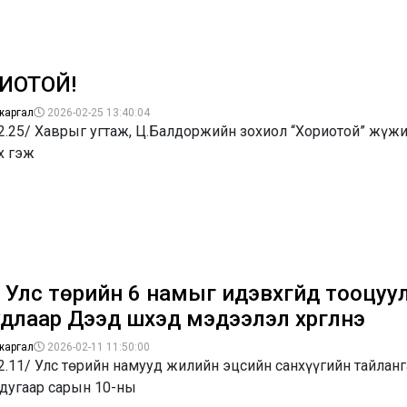
ИОТОЙ!
жаргал
2026-02-25 13:40:04
2.25/ Хаврыг угтаж, Ц.Балдоржийн зохиол “Хориотой” жүжи
х гэж
 Улс төрийн 6 намыг идэвхгүйд тооцуу
длаар Дээд шүүхэд мэдээлэл хүргүүлнэ
жаргал
2026-02-11 11:50:00
2.11/ Улс төрийн намууд жилийн эцсийн санхүүгийн тайланг
 дугаар сарын 10-ны