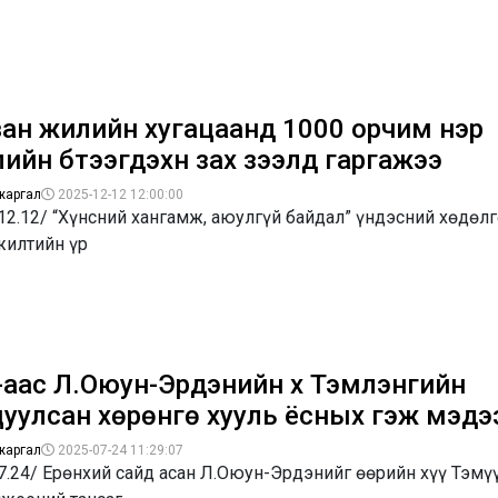
ван жилийн хугацаанд 1000 орчим нэр
ийн бүтээгдэхүүн зах зээлд гаргажээ
жаргал
2025-12-12 12:00:00
12.12/ “Хүнсний хангамж, аюулгүй байдал” үндэсний хөдөл
жилтийн үр
аас Л.Оюун-Эрдэнийн хүү Тэмүүлэнгийн
цуулсан хөрөнгө хууль ёсных гэж мэдэ
жаргал
2025-07-24 11:29:07
7.24/ Ерөнхий сайд асан Л.Оюун-Эрдэнийг өөрийн хүү Тэмү