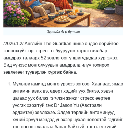
Зургийг AI-р бүтээв
/2026.1.2/ Английн The Guardian шинэ ондоо өөрийгөө
зовоохгүйгээр, стрессээ бууруулж хэрхэн хялбар
амьдрах талаарх 52 зөвлөгөөг уншигчдадаа хүргэжээ.
Бид үүнээс монголчуудын амьдралд илүү тохирох
зөвлөгөөг түүвэрлэн хүргэж байна.
Мультвитаминд мөнгө үрэхээ зогсоо. Хаанаас, ямар
витамин авах вэ, өдөрт хэдийг уух билээ, хэдэн
цагаас уух билээ гэгчлэн жижиг стресс өөртөө
үүсгэх хэрэггүй гэж Dr Jason Yu (Австрали
эрдэмтэн) зөвлөжээ. Элдэв төрлийн витаминууд
хүний эрүүл мэндэд үнэхээр чухал нөлөөтэй гэдгийг
тогтоосон судалгаа бараг байхгүй, тэгээд ч хүний