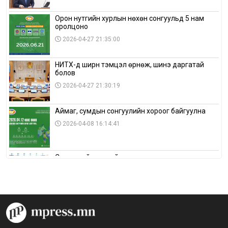
Орон нутгийн хурлын нөхөн сонгуульд 5 нам
оролцоно
2026-04-27 21:35:00
НИТХ-д ширүүн тэмцэл өрнөж, шинэ даргатай
болов
2026-04-27 21:30:19
Аймаг, сумдын сонгуулийн хороог байгуулна
2026-04-08 16:14:41
Сонгуулийн хуулийн зөрчил, шалгах,
шийдвэрлэх ажиллагааны талаар хэлэлцлээ
2026-04-08 16:09:26
“Дэлхийн мөнгөний долоо хоног-2026” аян Төв
аймагт үргэлжилж байна
2026-04-03 12:00:00