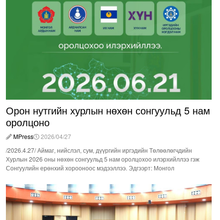
Орон нутгийн хурлын нөхөн сонгуульд 5 нам
оролцоно
MPress
2026/04/27
/2026.4.27/ Аймаг, нийслэл, сум, дүүргийн иргэдийн Төлөөлөгчдийн
Хурлын 2026 оны нөхөн сонгуульд 5 нам оролцохоо илэрхийллээ гэж
Сонгуулийн ерөнхий хорооноос мэдээллээ. Эдгээрт: Монгол