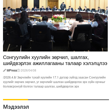
Сонгуулийн хуулийн зөрчил, шалгах,
шийдвэрлэх ажиллагааны талаар хэлэлцлээ
MPress
2026/04/08
/2026.4.8/ Зөрчлийн тухай хуулийн 17.1 дүгээр зүйлд заасан Сонгуулийн
хуулийг зөрчих зөрчил, уг зөрчлийг шалган шийдвэрлэх эрх зүйн орчныг
боловсронгуй болгох талаар шалгах, шийдвэрлэх эрх
Мэдээлэл