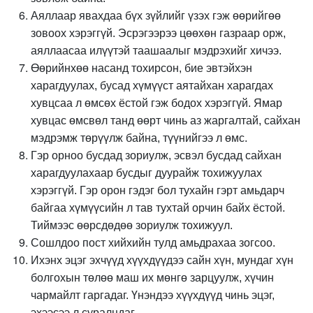
Аяллаар явахдаа бүх зүйлийг үзэх гэж өөрийгөө
зовоох хэрэггүй. Эсрэгээрээ цөөхөн газраар орж,
аяллаасаа илүүтэй таашаалыг мэдрэхийг хичээ.
Өөрийнхөө насанд тохирсон, бие эвтэйхэн
харагдуулах, бусад хүмүүст аятайхан харагдах
хувцсаа л өмсөх ёстой гэж бодох хэрэггүй. Ямар
хувцас өмсвөл танд өөрт чинь аз жаргалтай, сайхан
мэдрэмж төрүүлж байна, түүнийгээ л өмс.
Гэр орноо бусдад зориулж, эсвэл бусдад сайхан
харагдуулахаар бусдыг дуурайж тохижуулах
хэрэггүй. Гэр орон гэдэг бол тухайн гэрт амьдарч
байгаа хүмүүсийн л тав тухтай орчин байх ёстой.
Тиймээс өөрсдөдөө зориулж тохижуул.
Сошлдоо пост хийхийн тулд амьдрахаа зогсоо.
Ихэнх эцэг эхчүүд хүүхдүүдээ сайн хүн, мундаг хүн
болгохын төлөө маш их мөнгө зарцуулж, хүчин
чармайлт гаргадаг. Үнэндээ хүүхдүүд чинь эцэг,
эхээсээ л суралцдаг.