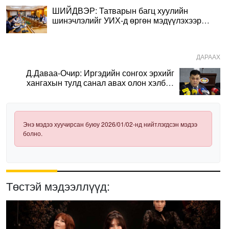
ШИЙДВЭР: Татварын багц хуулийн
шинэчлэлийг УИХ-д өргөн мэдүүлэхээр
тогтлоо
ДАРААХ
Д.Даваа-Очир: Иргэдийн сонгох эрхийг
хангахын тулд санал авах олон хэлбэр
нэвтрүүлэх шаардлагатай
Энэ мэдээ хуучирсан буюу 2026/01/02-нд нийтлэгдсэн мэдээ
болно.
Төстэй мэдээллүүд: