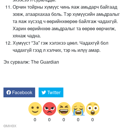
Орчин тойрны хүмүүс чинь яаж амьдарч байгаад
зовж, атаархахаа боль. Тэр хүмүүсийн амьдралыг
та яаж хүсээд ч өөрийнхөөрөө байлгаж чадахгүй.
Харин өөрийнхөө амьдралыг та өөрөө өөрчилж,
хянаж чадна.
Хүмүүст “За” гэж хэлэхээ цөөл. Чадахгүй бол
чадахгүй гээд л хэлчих, тэр нь илүү амар.
Эх сурвалж: The Guardian
Facebook
Twitter
0
0
0
0
0
ӨМНӨХ