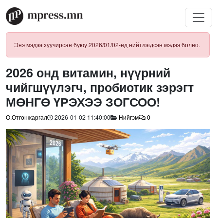
Энэ мэдээ хуучирсан буюу 2026/01/02-нд нийтлэгдсэн мэдээ болно.
2026 онд витамин, нүүрний
чийгшүүлэгч, пробиотик зэрэгт
МӨНГӨ ҮРЭХЭЭ ЗОГСОО!
О.Отгонжаргал
2026-01-02 11:40:00
Нийгэм
0