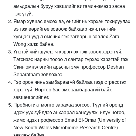
амьдралын буруу хэвшлийг витамин-эмээр засна
гэж үгүй.
Ямар хувцас өмсөх вэ, өнгийг нь хэрхэн тохируулах
вэ гэж өөрийгөө зовоож байхаар ижил өнгийн
хувцаснууд л өмсчих гэж загварын зөвлөх Zara
Wong хэлж байна.
Үнэтэй чийгшүүлэгч хэрэглэх гэж зовох хэрэггүй.
Тэгснээс нарны тосоо л сайтар түрхэх хэрэгтэй гэж
Скин эмнэлэгийн арьсны эмч профессор Deshan
Sebaratnam зөвлөжээ.
Гэр орон чинь замбараагүй байлаа гээд стресстэх
хэрэггүй. Өөртөө бас эмх замбараагүй байх
зөвшөөрлийг өг.
Пробиотикт мөнгө зарахаа зогсоо. Түүний оронд
идэж уух зүйлдээ анхаарал хандуулж, илүү ногоо,
жимс идэх профессор Emad El-Omar (University of
New South Wales Microbiome Research Centre)
зөвлөж байна.