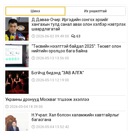
Шинэ
Их уншилттай
Д.Даваа-Очир: Иргэдийн сонгох эрхийг
хангахын тулд санал авах олон хэлбэр нэвтрүүлэх
шаардлагатай
2026-06-02 09:49:00
63
“Төсвийн нээлттэй байдал 2025”: Төсөвт олон
нийтийн оролцоо бага байна
2026-05-13 13:56:00
Бүсгүйчүүд бидэнд “ЗАВ АЛГА”
2026-05-13 12:19:00
Украины дронууд Москваг түгшээж эхэллээ
2026-05-04 18:39:00
Н.Учрал: Хал болсон халамжийн хавтгайрлыг
багасгана
2026-05-04 13:52:42