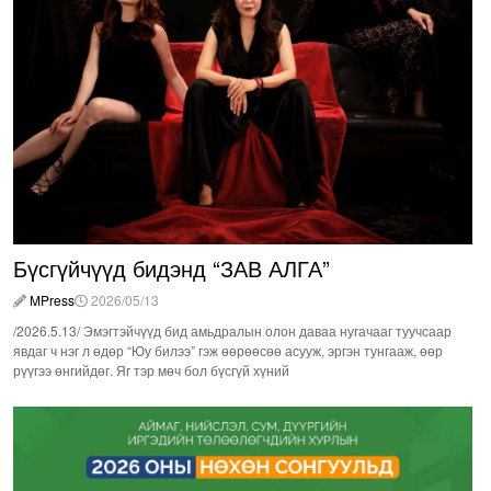
Бүсгүйчүүд бидэнд “ЗАВ АЛГА”
MPress
2026/05/13
/2026.5.13/ Эмэгтэйчүүд бид амьдралын олон даваа нугачааг туучсаар
явдаг ч нэг л өдөр “Юу билээ” гэж өөрөөсөө асууж, эргэн тунгааж, өөр
рүүгээ өнгийдөг. Яг тэр мөч бол бүсгүй хүний