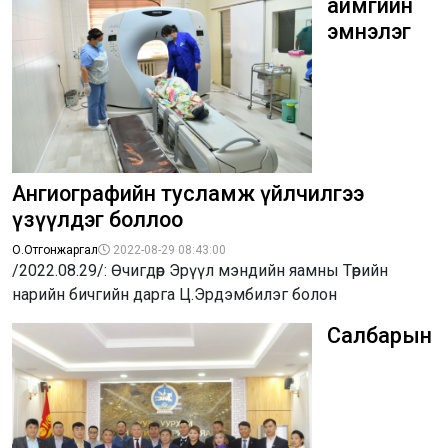
аймгийн
эмнэлэг
Ангиографийн тусламж үйлчилгээ
үзүүлдэг боллоо
О.Отгонжаргал
2022-08-29 08:43:00
/2022.08.29/: Өчигдөр Эрүүл мэндийн яамны Төрийн
нарийн бичгийн дарга Ц.Эрдэмбилэг болон
Салбарын