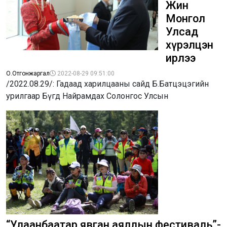
Жин
Монгол
Улсад
хүрэлцэн
ирлээ
О.Отгонжаргал
2022-08-29 09:51:00
/2022.08.29/: Гадаад харилцааны сайд Б.Батцэцэгийн
урилгаар Бүгд Найрамдах Солонгос Улсын
“Улаанбаатар явган аяллын фестиваль”-