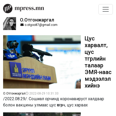
О.Отгонжаргал
o.otgoo87@gmail.com
Цус
харвалт,
цус
өтгөрлийн
талаар
ЭМЯ-наас
мэдээлэл
хийнэ
О.Отгонжаргал
2022-08-29 10:31:33
/2022.08.29/: Сошиал орчинд коронавируст халдвар
болон вакцины улмаас цус өтгөрч, цус харвах