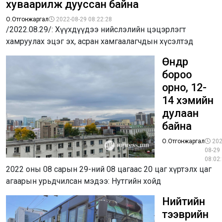
хуваарилж дууссан байна
О.Отгонжаргал
2022-08-29 08:22:28
/2022.08.29/: Хүүхдүүдээ нийслэлийн цэцэрлэгт
хамруулах эцэг эх, асран хамгаалагчдын хүсэлтэд
Өнөөдөр
бороо
орно, 12-
14 хэмийн
дулаан
байна
О.Отгонжаргал
202
08-29
08:02
2022 оны 08 сарын 29-ний 08 цагаас 20 цаг хүртэлх цаг
агаарын урьдчилсан мэдээ: Нутгийн хойд
Нийтийн
тээврийн