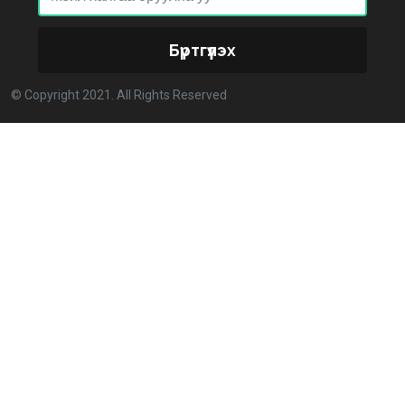
ХОРИОТОЙ!
2026-02-25 13:40:04
Бүртгүүлэх
Улстөрд хэн мөнгө төлдөг вэ буюу мөнгөний
© Copyright 2021. All Rights Reserved
мөрийг цахимаар мөшгих нь
2026-02-11 15:09:00
СЕХ: Улс төрийн 6 намыг идэвхгүйд тооцуулах
асуудлаар Дээд шүүхэд мэдээлэл хүргүүлнэ
2026-02-11 11:50:00
Эпштэйний файлууд: Х.Баттулгатай холбоотой
имэйлийн илэрцүүд олдлоо
2026-02-03 10:30:00
Улс төрийн нам ЯАГААД ХЭРЭГТЭЙ вэ?
2026-02-02 12:00:00