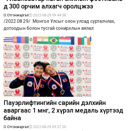
д 300 орчим алхагч оролцжээ
О.Отгонжаргал
2022-08-29 09:44:38
/2022.08.29/: Монгол Улсыг олон улсад сурталчлах,
дотоодын болон тусгай сонирхлын аялал
Пауэрлифтингийн өсвөрийн дэлхийн
аваргаас 1 мөнгө, 2 хүрэл медаль хүртээд
байна
О.Отгонжаргал
2022-08-29 09:27:20