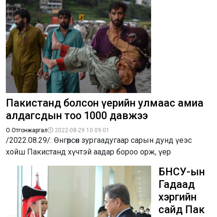
Пакистанд болсон үерийн улмаас амиа
алдагсдын тоо 1000 давжээ
О.Отгонжаргал
2022-08-29 10:09:01
/2022.08.29/: Өнгөрсөн зургаадугаар сарын дунд үеэс
хойш Пакистанд хүчтэй аадар бороо орж, үер
БНСУ-ын
Гадаад
хэргийн
сайд Пак