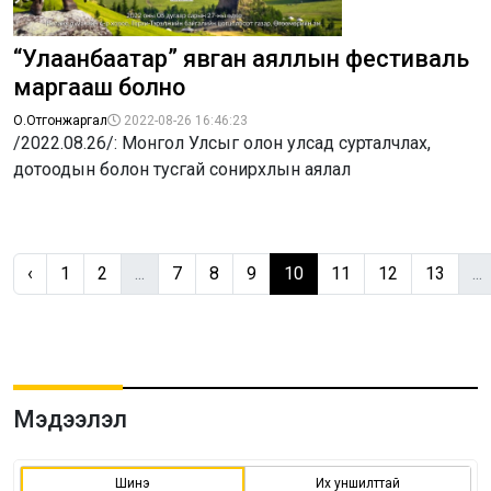
“Улаанбаатар” явган аяллын фестиваль
маргааш болно
О.Отгонжаргал
2022-08-26 16:46:23
/2022.08.26/: Монгол Улсыг олон улсад сурталчлах,
дотоодын болон тусгай сонирхлын аялал
‹
1
2
...
7
8
9
10
11
12
13
...
Мэдээлэл
Шинэ
Их уншилттай