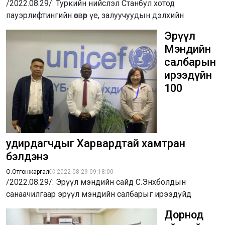
/2022.08.29/: Туркийн нийслэл Станбул хотод
пауэрлифтингийн өсвөр үе, залуучуудын дэлхийн
Эрүүл
Мэндийн
салбарын
ирээдүйн
100
удирдагчдыг Харвардтай хамтран
бэлдэнэ
О.Отгонжаргал
2022-08-29 09:18:00
/2022.08.29/: Эрүүл мэндийн сайд С.Энхболдын
санаачилгаар эрүүл мэндийн салбарыг ирээдүйд
Дорнод