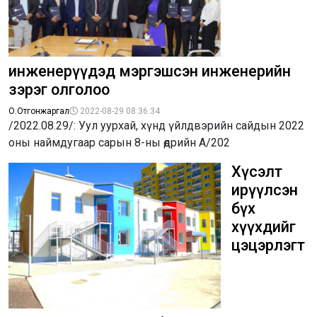
инженерүүдэд мэргэшсэн инженерийн
зэрэг олголоо
О.Отгонжаргал
2022-08-29 08:36:34
/2022.08.29/: Уул уурхай, хүнд үйлдвэрийн сайдын 2022
оны наймдугаар сарын 8-ны өдрийн А/202
Хүсэлт
ирүүлсэн
бүх
хүүхдийг
цэцэрлэгт