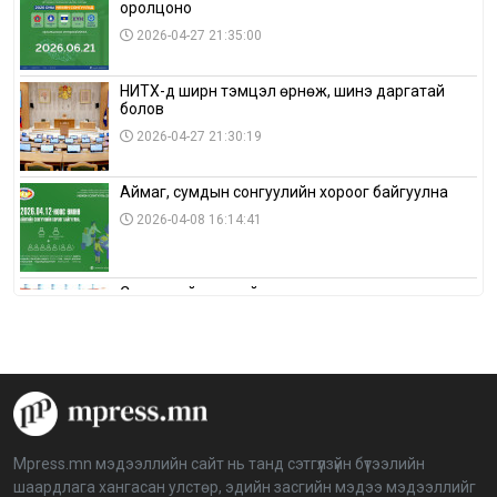
оролцоно
2026-04-27 21:35:00
НИТХ-д ширүүн тэмцэл өрнөж, шинэ даргатай
болов
2026-04-27 21:30:19
Аймаг, сумдын сонгуулийн хороог байгуулна
2026-04-08 16:14:41
Сонгуулийн хуулийн зөрчил, шалгах,
шийдвэрлэх ажиллагааны талаар хэлэлцлээ
2026-04-08 16:09:26
“Дэлхийн мөнгөний долоо хоног-2026” аян Төв
аймагт үргэлжилж байна
2026-04-03 12:00:00
Mpress.mn мэдээллийн сайт нь танд сэтгүүлзүйн бүтээлийн
шаардлага хангасан улстөр, эдийн засгийн мэдээ мэдээллийг
BTS-ийн тоглолтыг Netflix дэлхий даяар шууд