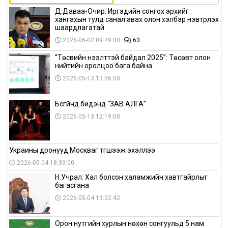
Д.Даваа-Очир: Иргэдийн сонгох эрхийг
хангахын тулд санал авах олон хэлбэр нэвтрүүлэх
шаардлагатай
2026-06-02 09:49:00
63
“Төсвийн нээлттэй байдал 2025”: Төсөвт олон
нийтийн оролцоо бага байна
2026-05-13 13:56:00
Бүсгүйчүүд бидэнд “ЗАВ АЛГА”
2026-05-13 12:19:00
Украины дронууд Москваг түгшээж эхэллээ
2026-05-04 18:39:00
Н.Учрал: Хал болсон халамжийн хавтгайрлыг
багасгана
2026-05-04 13:52:42
Орон нутгийн хурлын нөхөн сонгуульд 5 нам