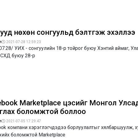
ууд нөхөн сонгуульд бэлтгэж эхэллээ
л
2021-07-28 12:59:23
07.28/ УИХ - сонгуулийн 18-р тойрог буюу Хэнтий аймаг, Ул
 СХД буюу 28-р
ebook Marketplace цэсийг Монгол Улса
глах боломжтой боллоо
л
2021-07-05 17:29:47
ook компани хэрэглэгчдэдээ борлуулалтыг хялбаршуулж, 
хийх боломжтой Marketplace