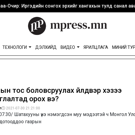
аа-Очир: Иргэдийн сонгох эрхийг хангахын тулд санал ава
ТЕХНОЛОГИ
ДЭЛХИЙД
ВИДЕО
ЯРИЛЦЛАГА
МИНИЙ ТУ
ын тос боловсруулах үйлдвэр хэзээ
глалтад орох вэ?
л
2021-07-30 21:21:00
07.30/ Шатахууны үнэ нэмэгдсэн муу мэдээтэй ч Монгол Ул
 дотооддоо газрын