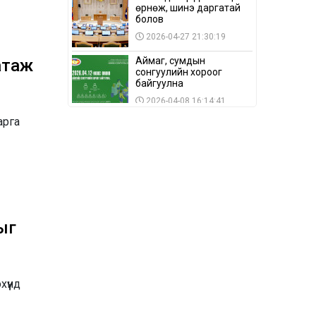
өрнөж, шинэ даргатай
болов
2026-04-27 21:30:19
Аймаг, сумдын
атаж
сонгуулийн хороог
байгуулна
2026-04-08 16:14:41
арга
Сонгуулийн хуулийн
зөрчил, шалгах,
шийдвэрлэх
ажиллагааны талаар
2026-04-08 16:09:26
хэлэлцлээ
“Дэлхийн мөнгөний
долоо хоног-2026” аян
Төв аймагт үргэлжилж
байна
ыг
2026-04-03 12:00:00
BTS-ийн тоглолтыг
Netflix дэлхий даяар
шууд дамжуулна
үүнд
2026-03-08 16:04:00
14