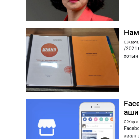
Нам
С.Жарга
/2021.
хотын
Fac
аши
С.Жарга
Faceb
авалт 