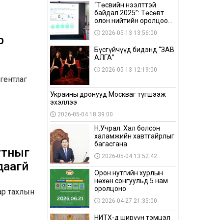
“Төсвийн нээлттэй
байдал 2025”: Төсөвт
олон нийтийн оролцоо
бага байна
2026-05-13 13:56:00
р
Бүсгүйчүүд бидэнд “ЗАВ
АЛГА”
2026-05-13 12:19:00
гентлаг
Украины дронууд Москваг түгшээж
эхэллээ
2026-05-04 18:39:00
Н.Учрал: Хал болсон
халамжийн хавтгайрлыг
багасгана
утныг
2026-05-04 13:52:42
аагүй
Орон нутгийн хурлын
нөхөн сонгуульд 5 нам
оролцоно
ар тахлын
2026-04-27 21:35:00
НИТХ-д ширүүн тэмцэл