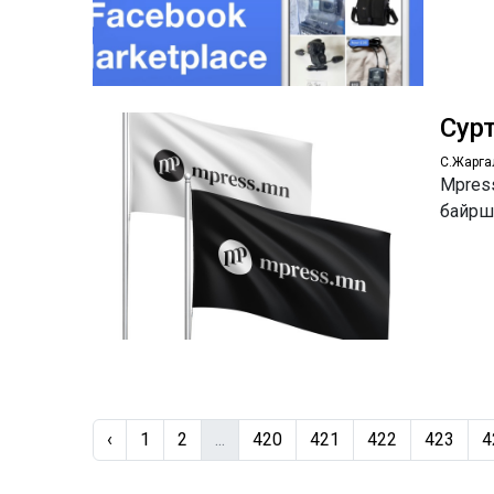
Сур
С.Жарга
Mpress
байрш
‹
1
2
...
420
421
422
423
4