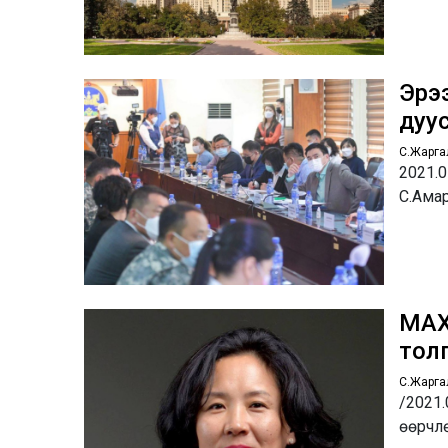
Эрэ
дуу
С.Жарга
2021.
С.Ама
МАХ
тол
С.Жарга
/2021.
өөрчлө