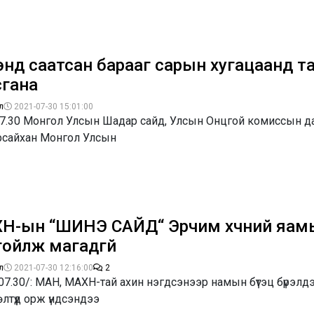
энд саатсан барааг сарын хугацаанд т
сгана
л
2021-07-30 15:01:00
07.30 Монгол Улсын Шадар сайд, Улсын Онцгой комиссын д
рсайхан Монгол Улсын
Н-ын “ШИНЭ САЙД“ Эрчим хүчний яам
гойлж магадгүй
л
2021-07-30 12:16:00
2
07.30/: МАН, МАХН-тай ахин нэгдсэнээр намын бүтэц бүрэлдэх
лтүүд орж үндсэндээ