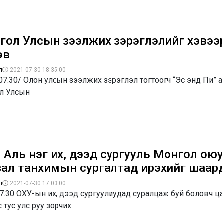
гол Улсын зээлжих зэрэглэлийг хэвээ
эв
л
2021-07-30 18:35:00
07.30/ Олон улсын зээлжих зэрэглэл тогтоогч “Эс энд Пи” а
л Улсын
: Аль нэг их, дээд сургууль Монгол ою
вал танхимын сургалтад ирэхийг шаард
л
2021-07-30 17:03:00
7.30 ОХУ-ын их, дээд сургуулиудад суралцаж буй боловч ц
 тус улс руу зорчих