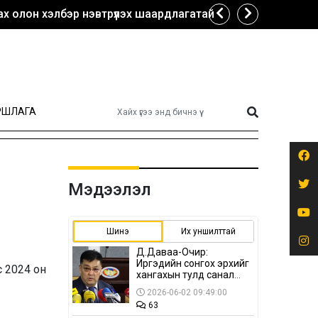
х олон хэлбэр нэвтрүүлэх шаардлагатай
РШЛАГА
Мэдээлэл
Шинэ
Их уншилттай
Д.Даваа-Очир:
Иргэдийн сонгох эрхийг
с 2024 он
хангахын тулд санал
авах олон хэлбэр
2026-06-02 09:49:00
нэвтрүүлэх
63
шаардлагатай