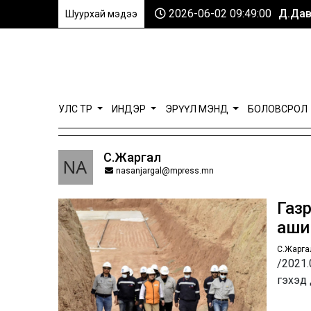
2026-06-02 09:49:00
Д.Дав
Шуурхай мэдээ
УЛС ТӨР
ИНДЭР
ЭРҮҮЛ МЭНД
БОЛОВСРОЛ
С.Жаргал
nasanjargal@mpress.mn
Газр
аши
С.Жарга
/2021.
гэхэд