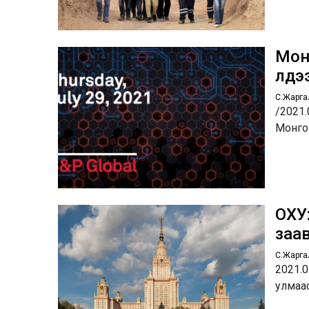
Мон
үлдэ
С.Жарга
/2021.
Монго
ОХУ
заа
С.Жарга
2021.0
улмаас