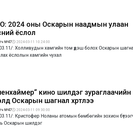
О: 2024 оны Оскарын наадмын улаан
сний ёслол
гч №47
2024-03-11 10:24:00
.03.11/: Холливудын хамгийн том үдэш болох Оскарын шагн
улах ёслолын хамгийн чухал
пенхаймер“ кино шилдэг зураглаачийн
өлд Оскарын шагнал хүртлээ
гч №47
2024-03-11 09:30:00
03.11/: Кристофер Ноланы атомын бөмбөгийн зохион бүтээг
нь Оскарын шилдэг