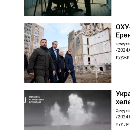
ОХУ
Ерө
Орчуула
/2024.
пуужи
Укр
хөлө
Орчуула
/2024.
руу д