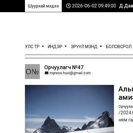
2026-06-02 09:49:00
Д.Дав
Шуурхай мэдээ
УЛС ТӨР
ИНДЭР
ЭРҮҮЛ МЭНД
БОЛОВСРОЛ
Орчуулагч №47
mpress.huvi@gmail.com
Альп
амиа
Орчуула
/2024.
ням г