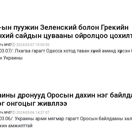
-ын пуужин Зеленский болон Грекийн
нхий сайдын цувааны ойролцоо цохилт
гч №47
2024-03-07 10:00:00
03.07/: Лхагва гарагт Одесса хотод таван хүний аминд хүрсэ
н Украины
аины дронууд Оросын дахин нэг байл
г онгоцыг живүүллээ
гч №47
2024-03-06 14:27:07
03.06/: Украины арми мягмар гарагт Оросын байлдааны хөл
ахин амжилттай