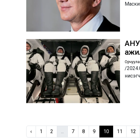
Маский
АНУ
ажи
Орчуула
/2024.
нисэгч
‹
1
2
...
7
8
9
10
11
12