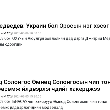
едведев: Украин бол Оросын нэг хэсэг
гч №47
2024-03-06 10:50:00
.03.06/: ОХУ-ын Аюулгүйн зөвлөлийн дэд дарга Дмитрий М
ны одоогийн
д Солонгос Өмнөд Солонгосын чип то
өөрөмж үйлдвэрлэгчдийг хакерджээ
гч №47
2024-03-05 15:30:00
.03.05/: БНАСАУ-ын хакерууд Өмнөд Солонгосын чип тоног
рөмж үйлдвэрлэгчдийн мэдээлэлд