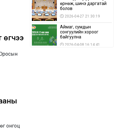
өрнөж, шинэ даргатай
болов
2026-04-27 21:30:19
Аймаг, сумдын
сонгуулийн хороог
 өгчээ
байгуулна
2026-04-08 16:14:41
н Оросын
Сонгуулийн хуулийн
зөрчил, шалгах,
шийдвэрлэх
ажиллагааны талаар
2026-04-08 16:09:26
хэлэлцлээ
“Дэлхийн мөнгөний
долоо хоног-2026” аян
Төв аймагт үргэлжилж
байна
дааны
2026-04-03 12:00:00
BTS-ийн тоглолтыг
Netflix дэлхий даяар
шууд дамжуулна
өг онгоц
2026-03-08 16:04:00
14