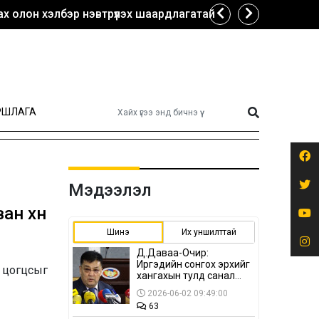
х олон хэлбэр нэвтрүүлэх шаардлагатай
РШЛАГА
Мэдээлэл
ан хүн
Шинэ
Их уншилттай
Д.Даваа-Очир:
Иргэдийн сонгох эрхийг
ы цогцсыг
хангахын тулд санал
авах олон хэлбэр
2026-06-02 09:49:00
нэвтрүүлэх
63
шаардлагатай