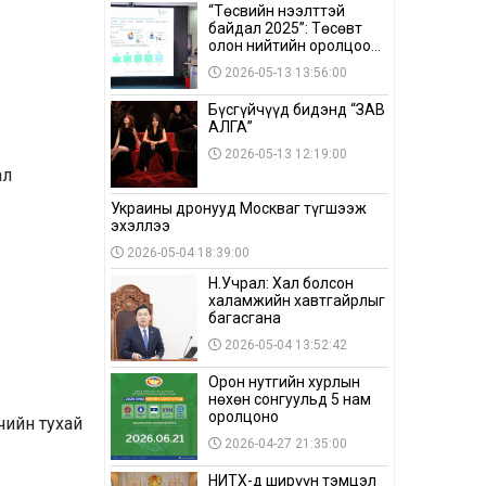
“Төсвийн нээлттэй
байдал 2025”: Төсөвт
олон нийтийн оролцоо
бага байна
2026-05-13 13:56:00
Бүсгүйчүүд бидэнд “ЗАВ
АЛГА”
2026-05-13 12:19:00
ал
Украины дронууд Москваг түгшээж
эхэллээ
2026-05-04 18:39:00
Н.Учрал: Хал болсон
халамжийн хавтгайрлыг
багасгана
2026-05-04 13:52:42
Орон нутгийн хурлын
нөхөн сонгуульд 5 нам
оролцоно
чийн тухай
2026-04-27 21:35:00
НИТХ-д ширүүн тэмцэл