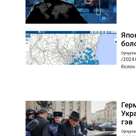
Япон
бол
Орчуула
/2024.
болон
Гер
Укр
гэв
Орчуула