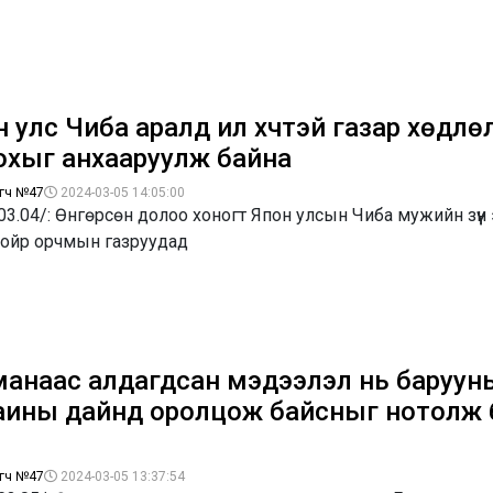
 улс Чиба аралд илүү хүчтэй газар хөдлө
охыг анхааруулж байна
гч №47
2024-03-05 14:05:00
03.04/: Өнгөрсөн долоо хоногт Япон улсын Чиба мужийн зүүн
 ойр орчмын газруудад
манаас алдагдсан мэдээлэл нь баруун
аины дайнд оролцож байсныг нотолж 
гч №47
2024-03-05 13:37:54