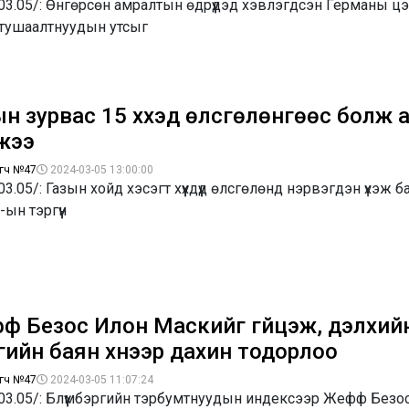
03.05/: Өнгөрсөн амралтын өдрүүдэд хэвлэгдсэн Германы ц
 тушаалтнуудын утсыг
н зурвас 15 хүүхэд өлсгөлөнгөөс болж 
жээ
гч №47
2024-03-05 13:00:00
03.05/: Газын хойд хэсэгт хүүхдүүд өлсгөлөнд нэрвэгдэн үхэж 
н тэргүүн
ф Безос Илон Маскийг гүйцэж, дэлхий
гийн баян хүнээр дахин тодорлоо
гч №47
2024-03-05 11:07:24
.03.05/: Блүүмбэргийн тэрбумтнуудын индексээр Жефф Безо