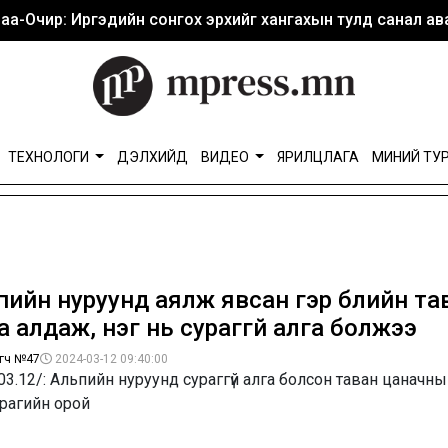
аа-Очир: Иргэдийн сонгох эрхийг хангахын тулд санал ава
ТЕХНОЛОГИ
ДЭЛХИЙД
ВИДЕО
ЯРИЛЦЛАГА
МИНИЙ ТУ
ийн нуруунд аялж явсан гэр бүлийн тав
 алдаж, нэг нь сураггүй алга болжээ
гч №47
2024-03-12 09:40:00
03.12/: Альпийн нуруунд сураггүй алга болсон таван цаначн
арагийн орой