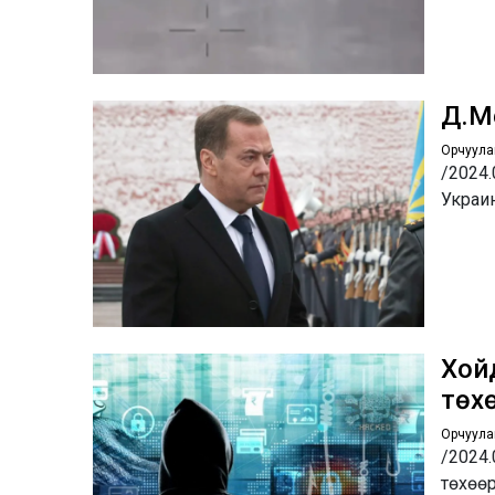
Д.М
Орчуула
/2024
Украи
Хой
төх
Орчуула
/2024
төхөө