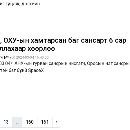
г гүйцэж, дэлхийн
, ОХУ-ын хамтарсан баг сансарт 6 сар
ллахаар хөөрлөө
гч №47
2024-03-04 16:40:00
03.04/: АНУ-ын гурван сансрын нисгэгч, Оросын нэг сансры
тэй баг бүхий SpaceX
13
...
160
161
›