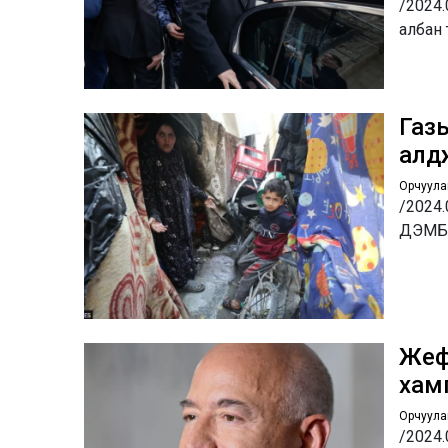
/2024.
албан
Газы
алд
Орчуула
/2024.
ДЭМБ-ы
Жеф
хам
Орчуула
/2024