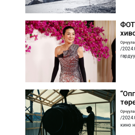
ФОТ
хив
Орчуула
/2024
гарду
“Оп
төр
Орчуула
/2024.
кино 