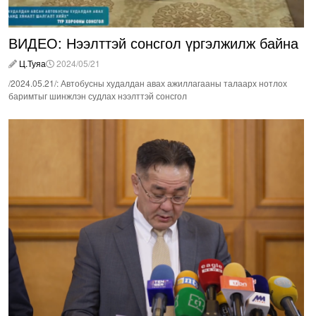
ВИДЕО: Нээлттэй сонсгол үргэлжилж байна
Ц.Туяа
2024/05/21
/2024.05.21/: Автобусны худалдан авах ажиллагааны талаарх нотлох
баримтыг шинжлэн судлах нээлттэй сонсгол