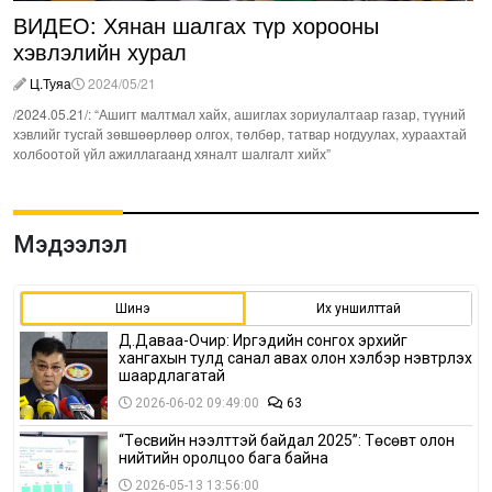
ВИДЕО: Хянан шалгах түр хорооны
хэвлэлийн хурал
Ц.Туяа
2024/05/21
/2024.05.21/: “Ашигт малтмал хайх, ашиглах зориулалтаар газар, түүний
хэвлийг тусгай зөвшөөрлөөр олгох, төлбөр, татвар ногдуулах, хураахтай
холбоотой үйл ажиллагаанд хяналт шалгалт хийх”
Мэдээлэл
Шинэ
Их уншилттай
Д.Даваа-Очир: Иргэдийн сонгох эрхийг
хангахын тулд санал авах олон хэлбэр нэвтрүүлэх
шаардлагатай
2026-06-02 09:49:00
63
“Төсвийн нээлттэй байдал 2025”: Төсөвт олон
нийтийн оролцоо бага байна
2026-05-13 13:56:00