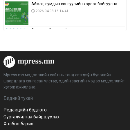
Аймаг, сумдын сонгуулийн хороог байгуулна
2026-04-08 16:14:41
Сонгуулийн хуулийн зөрчил, шалгах,
шийдвэрлэх ажиллагааны талаар хэлэлцлээ
2026-04-08 16:09:26
“Дэлхийн мөнгөний долоо хоног-2026” аян Төв
аймагт үргэлжилж байна
2026-04-03 12:00:00
Mpress.mn мэдээллийн сайт нь танд сэтгүүлзүйн бүтээлийн
шаардлага хангасан улстөр, эдийн засгийн мэдээ мэдээллийг
BTS-ийн тоглолтыг Netflix дэлхий даяар шууд
хүргэж ажиллана.
дамжуулна
2026-03-08 16:04:00
14
Бидний тухай
Редакцийн бодлого
Иргэдийн төлөөлөгчдийн хурлын 2026 оны
нөхөн сонгууль 6 дугаар сарын 21-нд болно
Сурталчилгаа байршуулах
2026-03-05 11:36:28
Холбоо барих