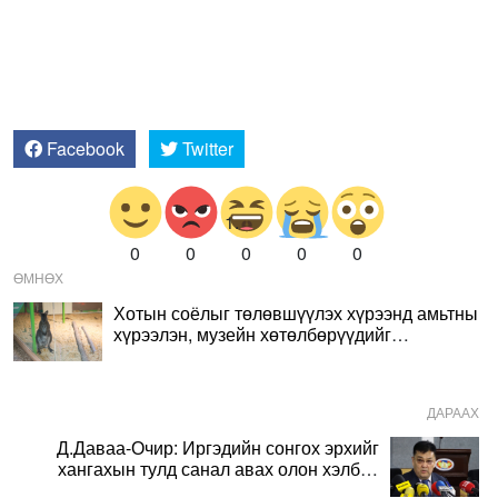
Facebook
Twitter
0
0
0
0
0
ӨМНӨХ
Хотын соёлыг төлөвшүүлэх хүрээнд амьтны
хүрээлэн, музейн хөтөлбөрүүдийг
хэрэгжүүлж байна
ДАРААХ
Д.Даваа-Очир: Иргэдийн сонгох эрхийг
хангахын тулд санал авах олон хэлбэр
нэвтрүүлэх шаардлагатай