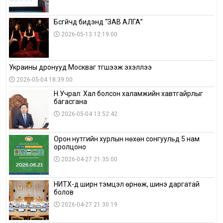
Бүсгүйчүүд бидэнд “ЗАВ АЛГА”
2026-05-13 12:19:00
Украины дронууд Москваг түгшээж эхэллээ
2026-05-04 18:39:00
Н.Учрал: Хал болсон халамжийн хавтгайрлыг
багасгана
2026-05-04 13:52:42
Орон нутгийн хурлын нөхөн сонгуульд 5 нам
оролцоно
2026-04-27 21:35:00
НИТХ-д ширүүн тэмцэл өрнөж, шинэ даргатай
болов
2026-04-27 21:30:19