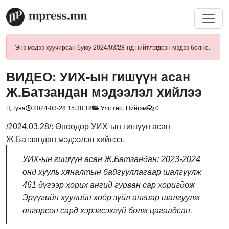
Энэ мэдээ хуучирсан буюу 2024/03/28-нд нийтлэгдсэн мэдээ болно.
ВИДЕО: УИХ-ын гишүүн асан
Ж.Батзандан мэдээлэл хийлээ
Ц.Туяа
2024-03-28 15:38:18
Улс төр
,
Нийгэм
0
нөөдөр УИХ-ын гишүүн асан
/2024.03.28/: Ө
Ж.Батзандан мэдээлэл хийлээ.
УИХ-ын гишүүн асан Ж.Батзандан: 2023-2024
онд хууль хяналтын байгууллагаар шалгуулж
461 дүгээр хорих ангид гурван сар хоригдож
Эрүүгийн хуулийн хоёр зүйл ангиар шалгуулж
өнгөрсөн сард хэрэгсэхгүй болж цагаадсан.