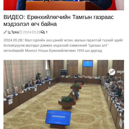
ВИДЕО: Ерөнхийлөгчийн Тамгын газраас
мэдээлэл өгч байна
Ц.Туяа
2024/05/28
1
/2024.05.28/: Мал сүргийн үнэ цэнийг өсгөх, малын гаралтай түүхий эдийг
боловсруулж малчдыг дэмжих үндэсний хэмжээний “Цагаан алт”
хөтөлбөрийг Монгол Улсын Ерөнхийлөгчөөс УИХ-ын даргад