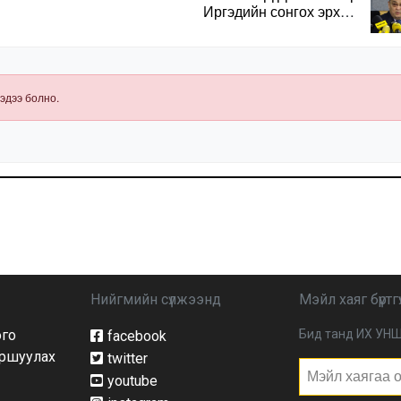
Иргэдийн сонгох эрхийг
хангахын тулд санал
авах олон хэлбэр
нэвтрүүлэх
шаардлагатай
эдээ болно.
Нийгмийн сүлжээнд
Мэйл хаяг бүртгү
ого
Бид танд ИХ УНШ
facebook
йршуулах
twitter
youtube