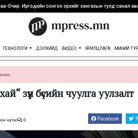
аа-Очир: Иргэдийн сонгох эрхийг хангахын тулд санал ава
ТЕХНОЛОГИ
ДЭЛХИЙД
ВИДЕО
ЯРИЛЦЛАГА
МИНИЙ ТУ
болно.
й“ зүүн бүсийн чуулга уулзалт
Facebook
T
он нутаг
0