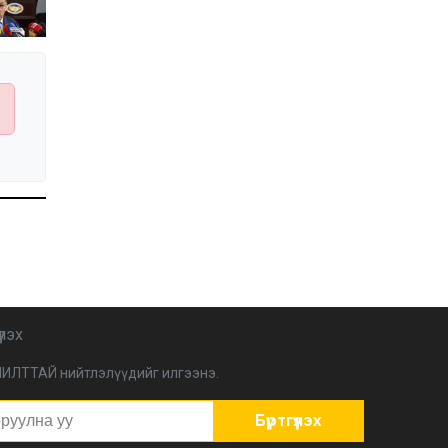
Улстөрд хэн мөнгө
төлдөг вэ буюу
мөнгөний мөрийг
цахимаар мөшгих нь
2026-02-11 15:09:00
СЕХ: Улс төрийн 6 намыг
идэвхгүйд тооцуулах
асуудлаар Дээд шүүхэд
мэдээлэл хүргүүлнэ
2026-02-11 11:50:00
Эпштэйний файлууд:
Х.Баттулгатай
холбоотой имэйлийн
илэрцүүд олдлоо
2026-02-03 10:30:00
Улс төрийн нам ЯАГААД
ХЭРЭГТЭЙ вэ?
үлэх
2026-02-02 12:00:00
ИЛТТАЙ нийтлэлүүдийг илгээнэ.
Ерөнхий сайд
Г.Занданшатар Монгол
Улсыг ямар
Бүртгүүлэх
байгууллагат нэгтгэв?
2026-01-23 13:59:00