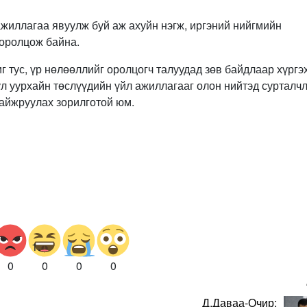
ажиллагаа явуулж буй аж ахуйн нэгж, иргэний нийгмийн
 оролцож байна.
 тус, үр нөлөөллийг оролцогч талуудад зөв байдлаар хүргэх
л уурхайн төслүүдийн үйл ажиллагааг олон нийтэд сурталч
айжруулах зорилготой юм.
0
0
0
0
Д.Даваа-Очир: