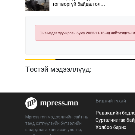
тогтворгүй байдал олон
жил үргэлжилж
магадгүй
Энэ мэдээ хуучирсан буюу 2023/11/16-нд нийтлэгдсэн м
Төстэй мэдээллүүд:
Бидний тухай
Редакцийн бодл
Mpress.mn мэдээллийн сайт нь
Сурталчилгаа ба
танд сэтгүүлзүйн бүтээлийн
Холбоо барих
шаардлага хангасан улстөр,