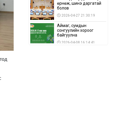
өрнөж, шинэ даргатай
болов
2026-04-27 21:30:19
Аймаг, сумдын
сонгуулийн хороог
байгуулна
2026-04-08 16:14:41
Сонгуулийн хуулийн
зөрчил, шалгах,
отод
шийдвэрлэх
ажиллагааны талаар
2026-04-08 16:09:26
хэлэлцлээ
с
“Дэлхийн мөнгөний
долоо хоног-2026” аян
Төв аймагт үргэлжилж
байна
2026-04-03 12:00:00
BTS-ийн тоглолтыг
Netflix дэлхий даяар
шууд дамжуулна
2026-03-08 16:04:00
14