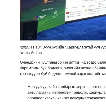
/2023.11.16/: Зүүн бүсийн “Хариуцлагатай уул у
эхэлж байна.
Өнөөдрийн чуулганы зочин илтгэгчид эрдэс баял
баримталж буй бодлого, өнөөгийн нөхцөл байдал
хэрэгжүүлж буй бодлого, түүний хэрэгжилтийг т
Мөн уул уурхайн салбарын эерэг, сөрөг нөл
ажиллагааны нөлөөллийг онцолж, хариуцлага
оролцоог хэрхэн хангах асуудлыг хэлэлцэнэ.