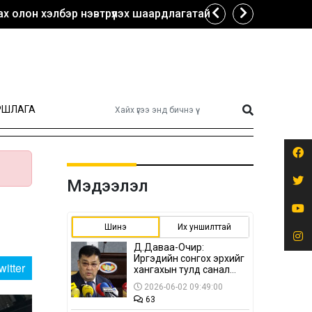
х олон хэлбэр нэвтрүүлэх шаардлагатай
РШЛАГА
Мэдээлэл
Шинэ
Их уншилттай
Д.Даваа-Очир:
Иргэдийн сонгох эрхийг
witter
хангахын тулд санал
авах олон хэлбэр
2026-06-02 09:49:00
нэвтрүүлэх
63
шаардлагатай