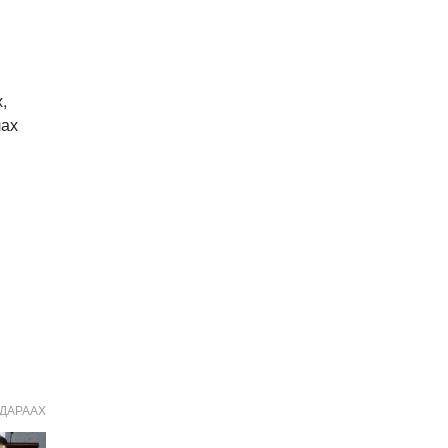
Иргэдийн
төлөөлөгчдийн хурлын
2026 оны нөхөн сонгууль
6 дугаар сарын 21-нд
2026-03-05 11:36:28
болно
,
Д.Тэгшбаяр: НҮБ-ын
лах
тогтоол санаачилж,
батлуулсан нь Монгол
Улсын манлайллыг олон
2026-03-04 09:00:00
улсад таниулсан
Ерөнхийлөгч өө, жоомоо
алах гээд байшингаа
шатаав!
2026-02-27 16:40:00
2
Улс төрийн намуудын
2025 оны тайлан олон
нийтэд ил боллоо
2026-02-27 14:48:26
ХОРИОТОЙ!
2026-02-25 13:40:04
ДАРААХ