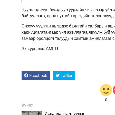
Чуулганд зүүн бүсэд уул уурхайн чиглэлээр үйл 
байгууллага, орон нутгийн иргэдийн төлөөллүүд
Энэхүү чуулган нь эрдэс баялгийн салбарын ашиг
хариуцлагатайгаар үйл ажиллагаа явуулж буй уу
замаар оролцогч талуудын хамтын ажиллагааг с
Эх сурвалж: АМГТГ
Facebook
Twitter
0
ӨМНӨХ
Исландад галт уулын