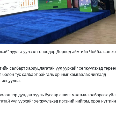
урхай” чуулга уулзалт өнөөдөр Дорнод аймгийн Чойбалсан х
гийн салбарт хариуцлагатай уул уурхайг хөгжүүлэхэд төрөө
 болон тус салбарт байгаль орчныг хамгаалах чиглэлд
анилцуулна.
өөлөл тэр дундаа хууль бусаар ашигт малтмал олборлох үйл
тай уул уурхайг хөгжүүлэхэд иргэний нийгэм, орон нутгийн