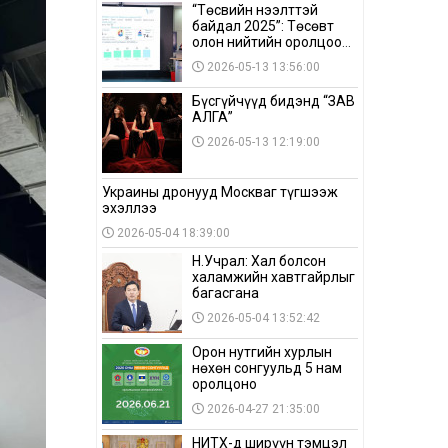
“Төсвийн нээлттэй
байдал 2025”: Төсөвт
олон нийтийн оролцоо
бага байна
2026-05-13 13:56:00
Бүсгүйчүүд бидэнд “ЗАВ
АЛГА”
2026-05-13 12:19:00
Украины дронууд Москваг түгшээж
эхэллээ
2026-05-04 18:39:00
Н.Учрал: Хал болсон
халамжийн хавтгайрлыг
багасгана
2026-05-04 13:52:42
Орон нутгийн хурлын
нөхөн сонгуульд 5 нам
оролцоно
2026-04-27 21:35:00
НИТХ-д ширүүн тэмцэл