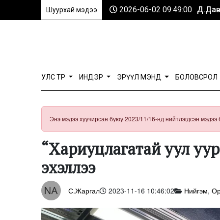
2026-06-02 09:49:00
Д.Дав
Шуурхай мэдээ
УЛС ТӨР
ИНДЭР
ЭРҮҮЛ МЭНД
БОЛОВСРОЛ
Энэ мэдээ хуучирсан буюу 2023/11/16-нд нийтлэгдсэн мэдээ 
“Хариуцлагатай уул уурха
эхэллээ
С.Жаргал
2023-11-16 10:46:02
Нийгэм
,
Ор