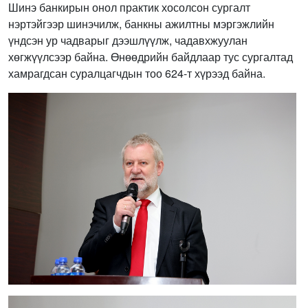
Шинэ банкирын онол практик хосолсон сургалт
нэртэйгээр шинэчилж, банкны ажилтны мэргэжлийн
үндсэн ур чадварыг дээшлүүлж, чадавхжуулан
хөгжүүлсээр байна. Өнөөдрийн байдлаар тус сургалтад
хамрагдсан суралцагчдын тоо 624-т хүрээд байна.