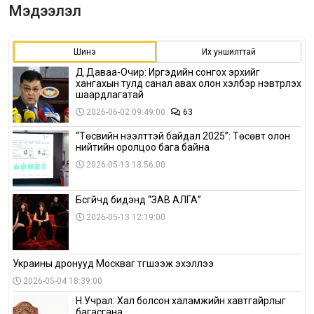
Мэдээлэл
Шинэ
Их уншилттай
Д.Даваа-Очир: Иргэдийн сонгох эрхийг
хангахын тулд санал авах олон хэлбэр нэвтрүүлэх
шаардлагатай
2026-06-02 09:49:00
63
“Төсвийн нээлттэй байдал 2025”: Төсөвт олон
нийтийн оролцоо бага байна
2026-05-13 13:56:00
Бүсгүйчүүд бидэнд “ЗАВ АЛГА”
2026-05-13 12:19:00
Украины дронууд Москваг түгшээж эхэллээ
2026-05-04 18:39:00
Н.Учрал: Хал болсон халамжийн хавтгайрлыг
багасгана