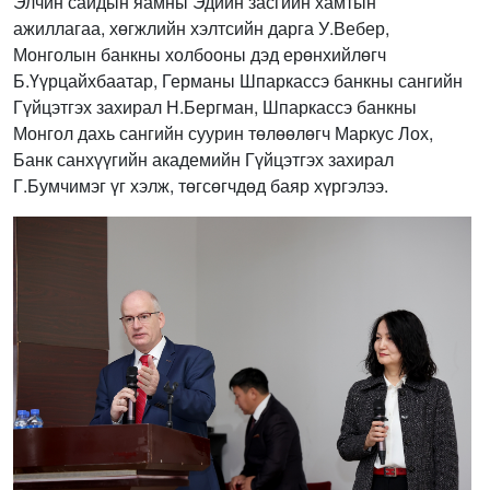
Элчин сайдын яамны Эдийн засгийн хамтын
ажиллагаа, хөгжлийн хэлтсийн дарга У.Вебер,
Монголын банкны холбооны дэд ерөнхийлөгч
Б.Үүрцайхбаатар, Германы Шпаркассэ банкны сангийн
Гүйцэтгэх захирал Н.Бергман, Шпаркассэ банкны
Монгол дахь сангийн суурин төлөөлөгч Маркус Лох,
Банк санхүүгийн академийн Гүйцэтгэх захирал
Г.Бумчимэг үг хэлж, төгсөгчдөд баяр хүргэлээ.