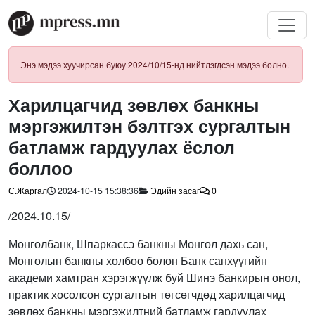
Энэ мэдээ хуучирсан буюу 2024/10/15-нд нийтлэгдсэн мэдээ болно.
Харилцагчид зөвлөх банкны
мэргэжилтэн бэлтгэх сургалтын
батламж гардуулах ёслол
боллоо
С.Жаргал
2024-10-15 15:38:36
Эдийн засаг
0
/2024.10.15/
Монголбанк, Шпаркассэ банкны Монгол дахь сан,
Монголын банкны холбоо болон Банк санхүүгийн
академи хамтран хэрэгжүүлж буй Шинэ банкирын онол,
практик хосолсон сургалтын төгсөгчдөд харилцагчид
зөвлөх банкны мэргэжилтний батламж гардуулах