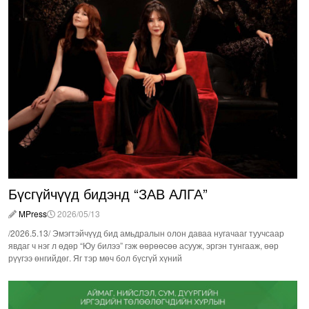
Бүсгүйчүүд бидэнд “ЗАВ АЛГА”
MPress
2026/05/13
/2026.5.13/ Эмэгтэйчүүд бид амьдралын олон даваа нугачааг туучсаар
явдаг ч нэг л өдөр “Юу билээ” гэж өөрөөсөө асууж, эргэн тунгааж, өөр
рүүгээ өнгийдөг. Яг тэр мөч бол бүсгүй хүний