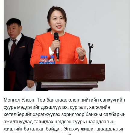
Монгол Улсын Төв банкнаас олон нийтийн санхүүгийн
суурь мэдлэгийг дээшлүүлэх, сургалт, хөгжлийн
хөтөлбөрийг хэрэгжүүлэх зорилгоор банкны салбарын
ажилтнуудад тавигдах нэгдсэн суурь шаардлагын
жишгийг баталсан байдаг. Энэхүү жишиг шаардлагыг