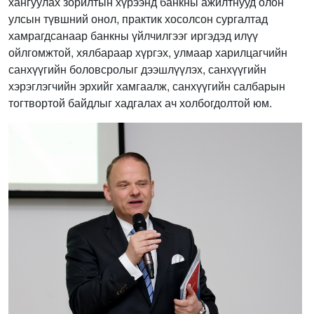
хангуулах зорилтын хүрээнд банкны ажилтнууд олон
улсын түвшний онол, практик хосолсон сургалтад
хамрагдсанаар банкны үйлчилгээг иргэдэд илүү
ойлгомжтой, хялбараар хүргэх, улмаар харилцагчийн
санхүүгийн боловсролыг дээшлүүлэх, санхүүгийн
хэрэглэгчийн эрхийг хамгаалж, санхүүгийн салбарын
тогтвортой байдлыг хадгалах ач холбогдолтой юм.