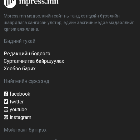
аймагт үргэлжилж байна
2026-04-03 12:00:00
Mpress.mn мэдээллийн сайт нь танд сэтгүүлзүйн бүтээлийн
шаардлага хангасан улстөр, эдийн засгийн мэдээ мэдээллийг
BTS-ийн тоглолтыг Netflix дэлхий даяар шууд
хүргэж ажиллана.
дамжуулна
2026-03-08 16:04:00
14
Бидний тухай
Редакцийн бодлого
Иргэдийн төлөөлөгчдийн хурлын 2026 оны
нөхөн сонгууль 6 дугаар сарын 21-нд болно
Сурталчилгаа байршуулах
2026-03-05 11:36:28
Холбоо барих
Нийгмийн сүлжээнд
Д.Тэгшбаяр: НҮБ-ын тогтоол санаачилж,
батлуулсан нь Монгол Улсын манлайллыг олон
улсад таниулсан
facebook
2026-03-04 09:00:00
twitter
youtube
Ерөнхийлөгч өө, жоомоо алах гээд байшингаа
шатаав!
instagram
2026-02-27 16:40:00
2
Мэйл хаяг бүртгүүлэх
Улс төрийн намуудын 2025 оны тайлан олон