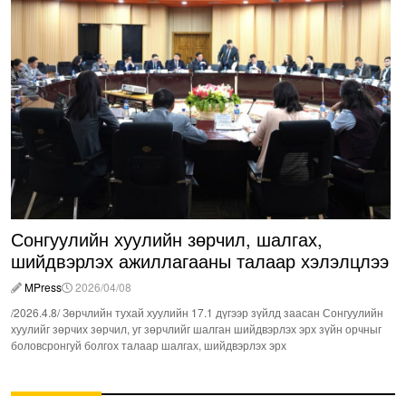
Сонгуулийн хуулийн зөрчил, шалгах,
шийдвэрлэх ажиллагааны талаар хэлэлцлээ
MPress
2026/04/08
/2026.4.8/ Зөрчлийн тухай хуулийн 17.1 дүгээр зүйлд заасан Сонгуулийн
хуулийг зөрчих зөрчил, уг зөрчлийг шалган шийдвэрлэх эрх зүйн орчныг
боловсронгуй болгох талаар шалгах, шийдвэрлэх эрх