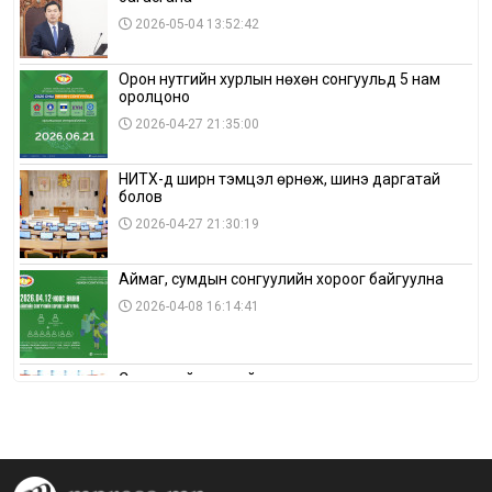
2026-05-04 13:52:42
Орон нутгийн хурлын нөхөн сонгуульд 5 нам
оролцоно
2026-04-27 21:35:00
НИТХ-д ширүүн тэмцэл өрнөж, шинэ даргатай
болов
2026-04-27 21:30:19
Аймаг, сумдын сонгуулийн хороог байгуулна
2026-04-08 16:14:41
Сонгуулийн хуулийн зөрчил, шалгах,
шийдвэрлэх ажиллагааны талаар хэлэлцлээ
2026-04-08 16:09:26
“Дэлхийн мөнгөний долоо хоног-2026” аян Төв