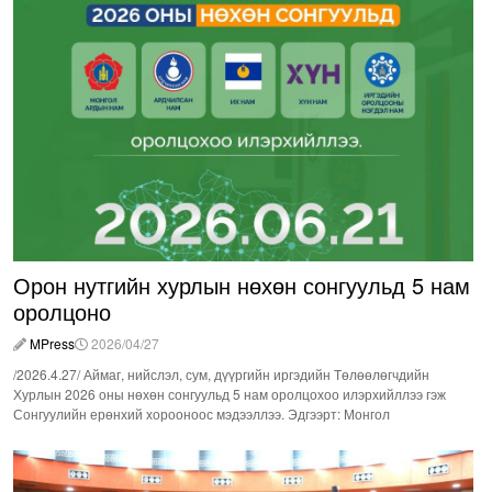
Орон нутгийн хурлын нөхөн сонгуульд 5 нам
оролцоно
MPress
2026/04/27
/2026.4.27/ Аймаг, нийслэл, сум, дүүргийн иргэдийн Төлөөлөгчдийн
Хурлын 2026 оны нөхөн сонгуульд 5 нам оролцохоо илэрхийллээ гэж
Сонгуулийн ерөнхий хорооноос мэдээллээ. Эдгээрт: Монгол