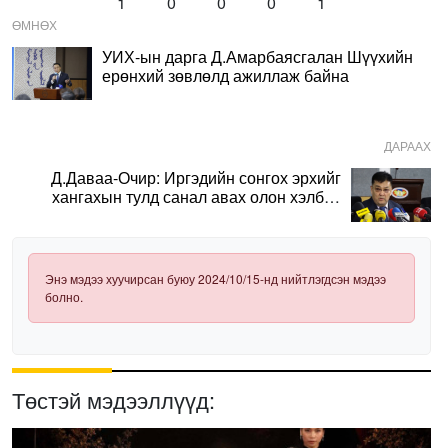
1
0
0
0
1
ӨМНӨХ
УИХ-ын дарга Д.Амарбаясгалан Шүүхийн
ерөнхий зөвлөлд ажиллаж байна
ДАРААХ
Д.Даваа-Очир: Иргэдийн сонгох эрхийг
хангахын тулд санал авах олон хэлбэр
нэвтрүүлэх шаардлагатай
Энэ мэдээ хуучирсан буюу 2024/10/15-нд нийтлэгдсэн мэдээ
болно.
Төстэй мэдээллүүд: