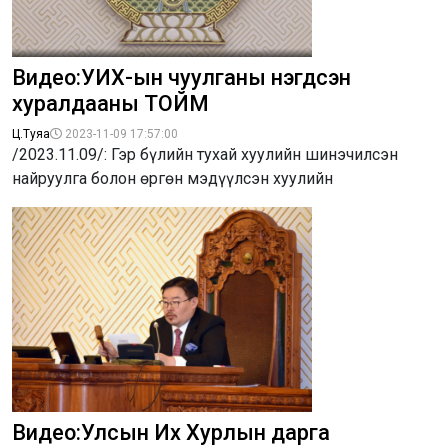
Видео:УИХ-ын чуулганы нэгдсэн
хуралдааны ТОЙМ
Ц.Туяа
2023-11-09 17:57:00
/2023.11.09/: Гэр бүлийн тухай хуулийн шинэчилсэн
найруулга болон өргөн мэдүүлсэн хуулийн
Видео:Улсын Их Хурлын дарга