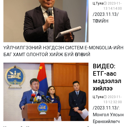
Ц.Туяа
2023-11-
13 14:14:00
/2023.11.13/
ТӨРИЙН
ҮЙЛЧИЛГЭЭНИЙ НЭГДСЭН СИСТЕМ E-MONGOLIA-ИЙН
БАГ ХАМТ ОЛОНТОЙ ХИЙЖ БУЙ ӨГЛӨӨНИЙ
ВИДЕО:
ЕТГ-аас
мэдээлэл
хийлээ
Ц.Туяа
2023-11-
13 12:32:00
/2023.11.13/:
Монгол Улсын
Ерөнхийлөгч