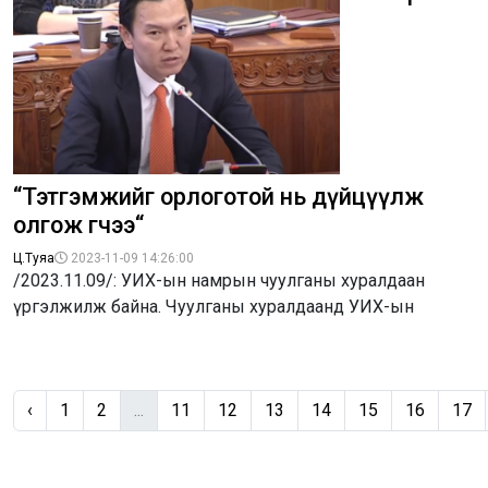
“Тэтгэмжийг орлоготой нь дүйцүүлж
олгож өгөөчээ“
Ц.Туяа
2023-11-09 14:26:00
/2023.11.09/: УИХ-ын намрын чуулганы хуралдаан
үргэлжилж байна. Чуулганы хуралдаанд УИХ-ын
‹
1
2
...
11
12
13
14
15
16
17