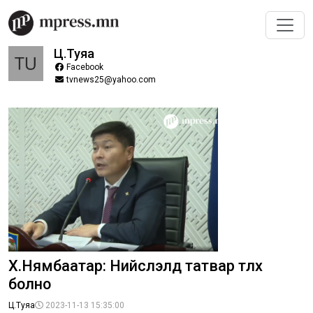
Ц.Туяа
Facebook
tvnews25@yahoo.com
Х.Нямбаатар: Нийслэлд татвар төлөх
болно
Ц.Туяа
2023-11-13 15:35:00