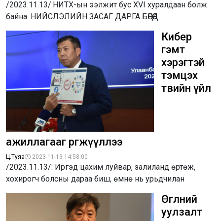
/2023.11.13/:НИТХ-ын ээлжит бус XVI хуралдаан болж
байна. НИЙСЛЭЛИЙН ЗАСАГ ДАРГА БӨГӨӨД
Кибер
гэмт
хэрэгтэй
тэмцэх
төвийн үйл
ажиллагааг өргөжүүллээ
Ц.Туяа
2023-11-13 14:58:00
/2023.11.13/: Иргэд цахим луйвар, залиланд өртөж,
хохирогч болсны дараа биш, өмнө нь урьдчилан
Өглөөний
уулзалт