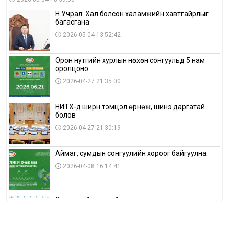
Н.Учрал: Хал болсон халамжийн хавтгайрлыг
багасгана
2026-05-04 13:52:42
Орон нутгийн хурлын нөхөн сонгуульд 5 нам
оролцоно
2026-04-27 21:35:00
НИТХ-д ширүүн тэмцэл өрнөж, шинэ даргатай
болов
2026-04-27 21:30:19
Аймаг, сумдын сонгуулийн хороог байгуулна
2026-04-08 16:14:41
Сонгуулийн хуулийн зөрчил, шалгах,
шийдвэрлэх ажиллагааны талаар хэлэлцлээ
2026-04-08 16:09:26