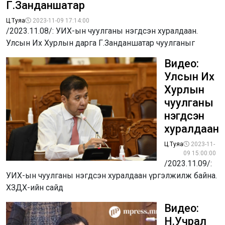
Г.Занданшатар
Ц.Туяа
2023-11-09 17:14:00
/2023.11.08/: УИХ-ын чуулганы нэгдсэн хуралдаан.
Улсын Их Хурлын дарга Г.Занданшатар чуулганыг
Видео:
Улсын Их
Хурлын
чуулганы
нэгдсэн
хуралдаан
Ц.Туяа
2023-11-
09 15:00:00
/2023.11.09/:
УИХ-ын чуулганы нэгдсэн хуралдаан үргэлжилж байна.
ХЗДХ-ийн сайд
Видео:
Н.Учрал