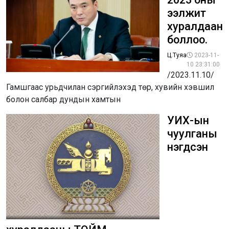
ээлжит
хуралдаан
боллоо.
Ц.Туяа
2023-11-
10 23:31:00
/2023.11.10/
Гамшгаас урьдчилан сэргийлэхэд төр, хувийн хэвшил
болон салбар дундын хамтын
УИХ-ын
чуулганы
нэгдсэн