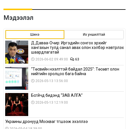
Мэдээлэл
Шинэ
Их уншилттай
Д.Даваа-Очир: Иргэдийн сонгох эрхийг
хангахын тулд санал авах олон хэлбэр нэвтрүүлэх
шаардлагатай
2026-06-02 09:49:00
63
“Төсвийн нээлттэй байдал 2025”: Төсөвт олон
нийтийн оролцоо бага байна
2026-05-13 13:56:00
Бүсгүйчүүд бидэнд “ЗАВ АЛГА”
2026-05-13 12:19:00
Украины дронууд Москваг түгшээж эхэллээ
2026-05-04 18:39:00