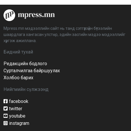
“Дэлхийн мөнгөний долоо хоног-2026” аян Төв
аймагт үргэлжилж байна
2026-04-03 12:00:00
Mpress.mn мэдээллийн сайт нь танд сэтгүүлзүйн бүтээлийн
шаардлага хангасан улстөр, эдийн засгийн мэдээ мэдээллийг
BTS-ийн тоглолтыг Netflix дэлхий даяар шууд
хүргэж ажиллана.
дамжуулна
2026-03-08 16:04:00
14
Бидний тухай
Редакцийн бодлого
Иргэдийн төлөөлөгчдийн хурлын 2026 оны
нөхөн сонгууль 6 дугаар сарын 21-нд болно
Сурталчилгаа байршуулах
2026-03-05 11:36:28
Холбоо барих
Нийгмийн сүлжээнд
Д.Тэгшбаяр: НҮБ-ын тогтоол санаачилж,
батлуулсан нь Монгол Улсын манлайллыг олон
улсад таниулсан
facebook
2026-03-04 09:00:00
twitter
youtube
Ерөнхийлөгч өө, жоомоо алах гээд байшингаа
шатаав!
instagram
2026-02-27 16:40:00
2