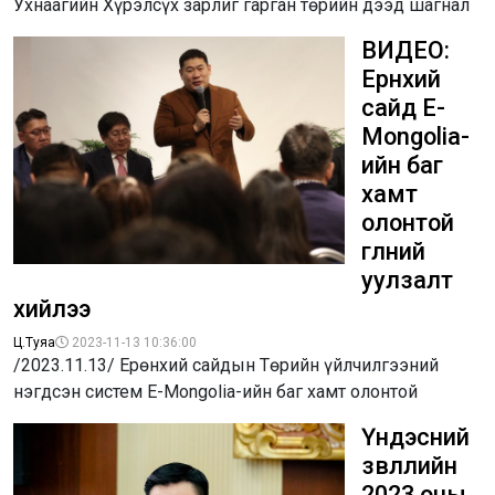
Ухнаагийн Хүрэлсүх зарлиг гарган төрийн дээд шагнал
ВИДЕО:
Ерөнхий
сайд E-
Mongolia-
ийн баг
хамт
олонтой
өглөөний
уулзалт
хийлээ
Ц.Туяа
2023-11-13 10:36:00
/2023.11.13/ Ерөнхий сайдын Төрийн үйлчилгээний
нэгдсэн систем E-Mongolia-ийн баг хамт олонтой
Үндэсний
зөвлөлийн
2023 оны