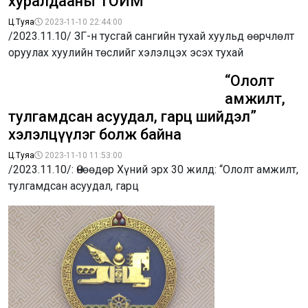
хуралдааны ТОЙМ
Ц.Туяа
2023-11-10 22:44:00
/2023.11.10/ ЗГ-н тусгай сангийн тухай хуульд өөрчлөлт
оруулах хуулийн төслийг хэлэлцэх эсэх тухай
“Ололт
амжилт,
тулгамдсан асуудал, гарц шийдэл”
хэлэлцүүлэг болж байна
Ц.Туяа
2023-11-10 11:53:00
/2023.11.10/: Өнөөдөр Хүний эрх 30 жилд: “Ололт амжилт,
тулгамдсан асуудал, гарц