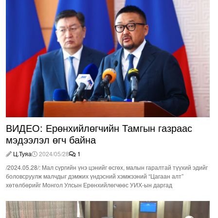
ВИДЕО: Ерөнхийлөгчийн Тамгын газраас
мэдээлэл өгч байна
Ц.Туяа
2024/05/28
1
/2024.05.28/: Мал сүргийн үнэ цэнийг өсгөх, малын гаралтай түүхий эдийг
боловсруулж малчдыг дэмжих үндэсний хэмжээний “Цагаан алт”
хөтөлбөрийг Монгол Улсын Ерөнхийлөгчөөс УИХ-ын даргад