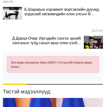
ӨМНӨХ
Б.Шаравын нэрэмжит мэргэжлийн дуучид,
үндэсний хөгжимчдийн олон улсын III
уралдаан болж байна
ДАРААХ
Д.Даваа-Очир: Иргэдийн сонгох эрхийг
хангахын тулд санал авах олон хэлбэр
нэвтрүүлэх шаардлагатай
Энэ мэдээ хуучирсан буюу 2023/11/10-нд нийтлэгдсэн мэдээ
болно.
Төстэй мэдээллүүд: