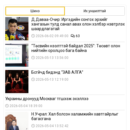
Шинэ
Их уншилттай
Д.Даваа-Очир: Иргэдийн сонгох эрхийг
хангахын тулд санал авах олон хэлбэр нэвтрүүлэх
шаардлагатай
2026-06-02 09:49:00
63
“Төсвийн нээлттэй байдал 2025”: Төсөвт олон
нийтийн оролцоо бага байна
2026-05-13 13:56:00
Бүсгүйчүүд бидэнд “ЗАВ АЛГА”
2026-05-13 12:19:00
Украины дронууд Москваг түгшээж эхэллээ
2026-05-04 18:39:00
Н.Учрал: Хал болсон халамжийн хавтгайрлыг
багасгана
2026-05-04 13:52:42