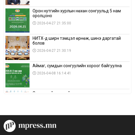
Орон нутгийн хурлын нөхөн сонгуульд 5 нам
оролцоно
2026-04-27 21:35:00
НИТХ-д ширүүн тэмцэл өрнөж, шинэ даргатай
болов
2026-04-27 21:30:19
Аймаг, сумдын сонгуулийн хороог байгуулна
2026-04-08 16:14:41
Сонгуулийн хуулийн зөрчил, шалгах,
шийдвэрлэх ажиллагааны талаар хэлэлцлээ
2026-04-08 16:09:26
“Дэлхийн мөнгөний долоо хоног-2026” аян Төв
аймагт үргэлжилж байна
2026-04-03 12:00:00