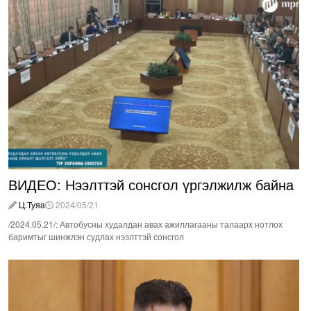
ВИДЕО: Нээлттэй сонсгол үргэлжилж байна
Ц.Туяа
2024/05/21
/2024.05.21/: Автобусны худалдан авах ажиллагааны талаарх нотлох
баримтыг шинжлэн судлах нээлттэй сонсгол