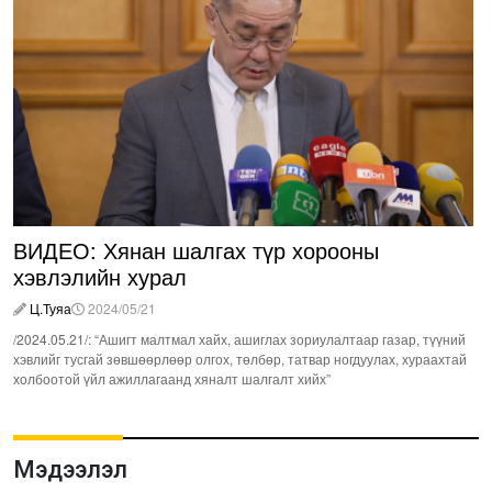
ВИДЕО: Хянан шалгах түр хорооны
хэвлэлийн хурал
Ц.Туяа
2024/05/21
/2024.05.21/: “Ашигт малтмал хайх, ашиглах зориулалтаар газар, түүний
хэвлийг тусгай зөвшөөрлөөр олгох, төлбөр, татвар ногдуулах, хураахтай
холбоотой үйл ажиллагаанд хяналт шалгалт хийх”
Мэдээлэл