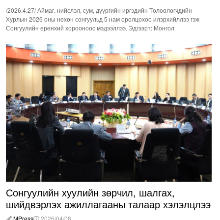
/2026.4.27/ Аймаг, нийслэл, сум, дүүргийн иргэдийн Төлөөлөгчдийн
Хурлын 2026 оны нөхөн сонгуульд 5 нам оролцохоо илэрхийллээ гэж
Сонгуулийн ерөнхий хорооноос мэдээллээ. Эдгээрт: Монгол
Сонгуулийн хуулийн зөрчил, шалгах,
шийдвэрлэх ажиллагааны талаар хэлэлцлээ
MPress
2026/04/08