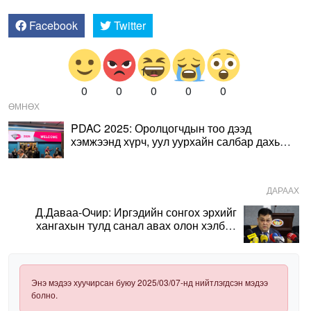
Facebook
Twitter
0
0
0
0
0
ӨМНӨХ
PDAC 2025: Оролцогчдын тоо дээд
хэмжээнд хүрч, уул уурхайн салбар дахь
хөрөнгө оруулалт, төрийн дэмжлэг
нэмэгдлээ
ДАРААХ
Д.Даваа-Очир: Иргэдийн сонгох эрхийг
хангахын тулд санал авах олон хэлбэр
нэвтрүүлэх шаардлагатай
Энэ мэдээ хуучирсан буюу 2025/03/07-нд нийтлэгдсэн мэдээ
болно.