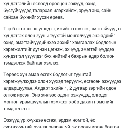
хүндэтгэлийн ёслолд оролцон ээжүүд, охид,
бүсгүйчүүдэд талархал илэрхийлж, эрүүл энх, сайн
сайхан бүхнийг хүсэн ерөөв.
Тэр бээр хэлсэн үгэндээ, ижийгээ шүтэж, эмэгтэйчүүдээ
хүндэтгэх олон зууны түүхтэй монголчууд энэ өдрийг
охид, эмэгтэйчүүдийнхээ эрхийг хамгаалах бодлогын
хэрэгжилтийг дүгнэн цэгнэж, эхчүүд, эмэгтэйчүүддээ
хүндэтгэл үзүүлдэг бүх нийтийн баярын өдөр болгон
тэмдэглэж байгааг хэллээ.
Төрөөс хүн амаа өсгөх бодлогыг тууштай
хэрэгжүүлэхдээ олон хүүхэд төрүүлж, өсгөсөн ээжүүдээ
алдаршуулан, Алдарт эхийн 1, 2 дугаар зэргийн одон
олгож ирсэн. Энэ жилээс одонт ээжүүдэд олгодог
мөнгөн урамшууллын хэмжээг хоёр дахин нэмснийг
тэмдэглэлээ.
Ээжүүд үр хүүхдээ өсгөж, эрдэм номтой, ёс
суртахуунтай, хүнлэг энэрэнгүй, эх оронч иргэн болгон