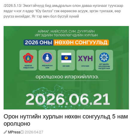
/2026.5.13/ Эмэгтэйчүүд бид амьдралын олон даваа нугачааг туучсаар
явдаг ч нэг л өдөр “Юу билээ” гэж өөрөөсөө асууж, эргэн тунгааж, өөр
рүүгээ өнгийдөг. Яг тэр мөч бол бүсгүй хүний
Орон нутгийн хурлын нөхөн сонгуульд 5 нам
оролцоно
MPress
2026/04/27