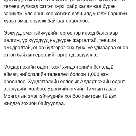
төлөвшүүлэхэд сэтгэл зүрх, хайр халамжаа бүрэн
зориулж, улс орныхоо хөгжил дэвшилд үнэлж баршгүй
хувь нэмэр оруулж байгааг онцоллоо.
Ээжүүд, эмэгтэйчүүдийн өргөө гэр инээд баяслаар
цалгиж, үр хүүхдүүд нь дүүрэн жаргалтай, төвшин
амьдралтай, өнөр бүлээрээ энх тунх, үе удмаараа өнөр
өтгөн байхын ерөөлийг өргөн дэвшүүллээ.
“Алдарт эхийн одонт ээж” хүндэтгэлийн ёслолд 21
аймаг, нийслэлийн төлөөлөл болсон 1,000 ээж
оролцлоо. Хүндэтгэлийн ёслолыг Алдарт эхийн одонт
ээжүүдийн холбоо, Ерөнхийлөгчийн Тамгын газар,
Монголын эмэгтэйчүүдийн холбоо хамтран 19 дэх
жилдээ зохион байгууллаа.