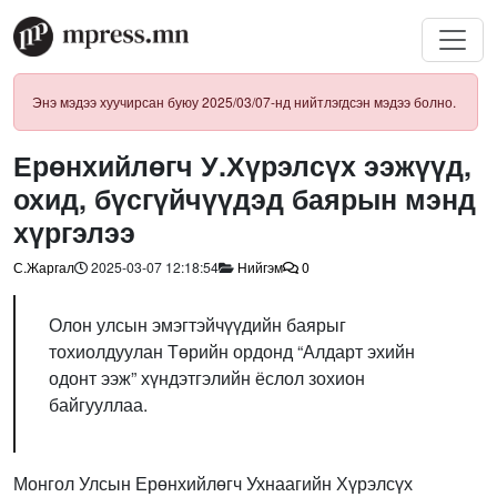
Энэ мэдээ хуучирсан буюу 2025/03/07-нд нийтлэгдсэн мэдээ болно.
Ерөнхийлөгч У.Хүрэлсүх ээжүүд,
охид, бүсгүйчүүдэд баярын мэнд
хүргэлээ
С.Жаргал
2025-03-07 12:18:54
Нийгэм
0
Олон улсын эмэгтэйчүүдийн баярыг
тохиолдуулан Төрийн ордонд “Алдарт эхийн
одонт ээж” хүндэтгэлийн ёслол зохион
байгууллаа.
Монгол Улсын Ерөнхийлөгч Ухнаагийн Хүрэлсүх