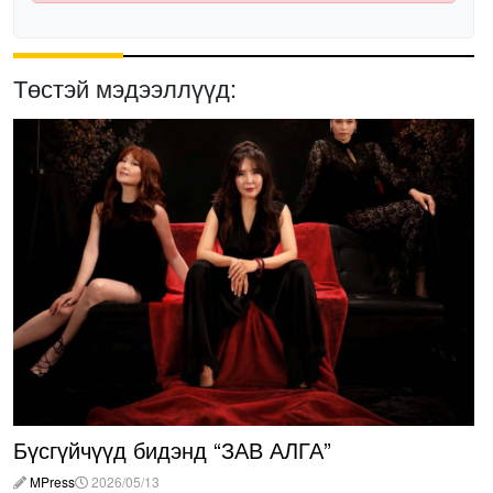
Төстэй мэдээллүүд:
Бүсгүйчүүд бидэнд “ЗАВ АЛГА”
MPress
2026/05/13