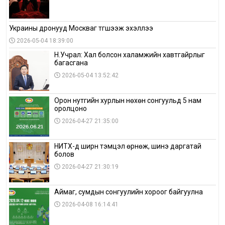
Украины дронууд Москваг түгшээж эхэллээ
2026-05-04 18:39:00
Н.Учрал: Хал болсон халамжийн хавтгайрлыг
багасгана
2026-05-04 13:52:42
Орон нутгийн хурлын нөхөн сонгуульд 5 нам
оролцоно
2026-04-27 21:35:00
НИТХ-д ширүүн тэмцэл өрнөж, шинэ даргатай
болов
2026-04-27 21:30:19
Аймаг, сумдын сонгуулийн хороог байгуулна
2026-04-08 16:14:41