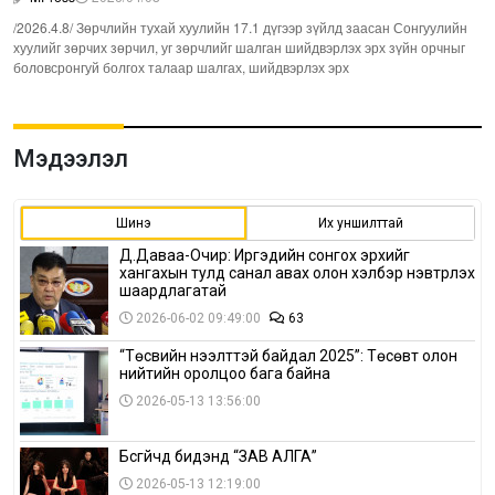
/2026.4.8/ Зөрчлийн тухай хуулийн 17.1 дүгээр зүйлд заасан Сонгуулийн
хуулийг зөрчих зөрчил, уг зөрчлийг шалган шийдвэрлэх эрх зүйн орчныг
боловсронгуй болгох талаар шалгах, шийдвэрлэх эрх
Мэдээлэл
Шинэ
Их уншилттай
Д.Даваа-Очир: Иргэдийн сонгох эрхийг
хангахын тулд санал авах олон хэлбэр нэвтрүүлэх
шаардлагатай
2026-06-02 09:49:00
63
“Төсвийн нээлттэй байдал 2025”: Төсөвт олон
нийтийн оролцоо бага байна
2026-05-13 13:56:00
Бүсгүйчүүд бидэнд “ЗАВ АЛГА”
2026-05-13 12:19:00