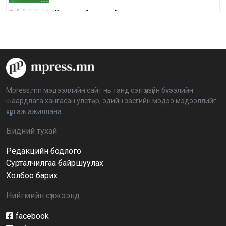
Сонгуулийн хуулийн зөрчил, шалгах,
шийдвэрлэх ажиллагааны талаар хэлэлцлээ
2026-04-08 16:09:26
“Дэлхийн мөнгөний долоо хоног-2026” аян Төв
аймагт үргэлжилж байна
2026-04-03 12:00:00
Mpress.mn мэдээллийн сайт нь танд сэтгүүлзүйн бүтээлийн
шаардлага хангасан улстөр, эдийн засгийн мэдээ мэдээллийг
BTS-ийн тоглолтыг Netflix дэлхий даяар шууд
хүргэж ажиллана.
дамжуулна
2026-03-08 16:04:00
14
Бидний тухай
Редакцийн бодлого
Иргэдийн төлөөлөгчдийн хурлын 2026 оны
нөхөн сонгууль 6 дугаар сарын 21-нд болно
Сурталчилгаа байршуулах
2026-03-05 11:36:28
Холбоо барих
Нийгмийн сүлжээнд
Д.Тэгшбаяр: НҮБ-ын тогтоол санаачилж,
батлуулсан нь Монгол Улсын манлайллыг олон
улсад таниулсан
facebook
2026-03-04 09:00:00