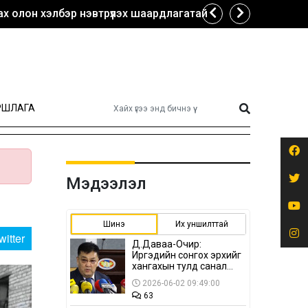
х олон хэлбэр нэвтрүүлэх шаардлагатай
РШЛАГА
Мэдээлэл
Шинэ
Их уншилттай
witter
Д.Даваа-Очир:
Иргэдийн сонгох эрхийг
хангахын тулд санал
авах олон хэлбэр
2026-06-02 09:49:00
нэвтрүүлэх
63
шаардлагатай