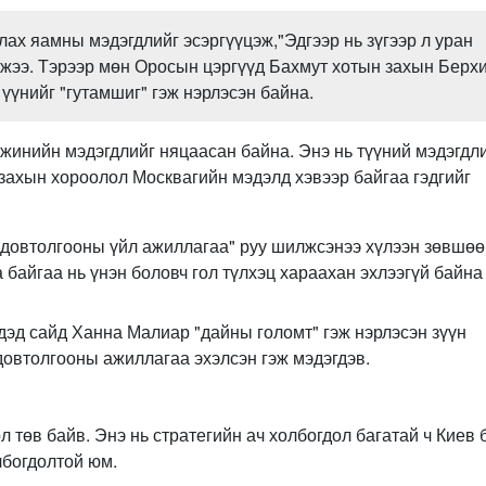
лах яамны мэдэгдлийг эсэргүүцэж,"Э
дгээр нь зүгээр л уран
ичжээ. Тэрээр мөн Оросын цэргүүд Бахмут хотын захын Берх
 үүнийг "гутамшиг" гэж нэрлэсэн байна.
жинийн мэдэгдлийг няцаасан байна. Энэ нь түүний мэдэгдл
 захын хороолол Москвагийн мэдэлд хэвээр байгаа гэдгийг
 "довтолгооны үйл ажиллагаа" руу шилжсэнээ хүлээн зөвшө
байгаа нь үнэн боловч гол түлхэц хараахан эхлээгүй байна 
дэд сайд Ханна Малиар "дайны голомт" гэж нэрлэсэн зүүн
довтолгооны ажиллагаа эхэлсэн гэж мэдэгдэв.
 төв байв. Энэ нь стратегийн ач холбогдол багатай ч Киев 
лбогдолтой юм.