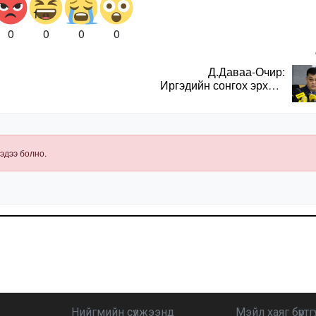
0
0
0
0
Д.Даваа-Очир:
Иргэдийн сонгох эрхийг
хангахын тулд санал
авах олон хэлбэр
нэвтрүүлэх
шаардлагатай
эдээ болно.
Нийгмийн сүлжээнд
Мэйл хаяг бүртгү