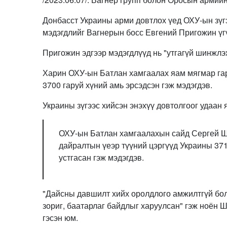
Донбасст Украины арми довтлох үед ОХУ-ын зүг
мэдэгдлийг Вагнерын босс Евгений Пригожин үг
Пригожин эдгээр мэдэгдлүүд нь "утгагүй шинжлэх
Харин ОХУ-ын Батлан хамгаалах яам мягмар гара
3700 гаруй хүний амь эрсэдсэн гэж мэдэгдэв.
Украины зүгээс хийсэн энэхүү довтолгоог удаан 
ОХУ-ын Батлан хамгаалахын сайд Сергей Шо
дайралтын үеэр түүний цэргүүд Украины 371
устгасан гэж мэдэгдэв.
"Дайсны давшилт хийх оролдлого амжилтгүй бол
зориг, баатарлаг байдлыг харуулсан" гэж ноён Ш
гэсэн юм.