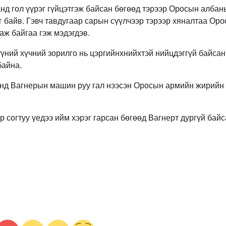
д гол үүрэг гүйцэтгэж байсан бөгөөд тэрээр Оросын алба
 байв. Гэвч тавдугаар сарын сүүлчээр тэрээр хяналтаа Ор
аж байгаа гэж мэдэгдэв.
үүний хүчний зорилго нь цэргийнхнийхтэй нийцдэггүй байсан
байна.
аинд Вагнерын машин руу гал нээсэн Оросын армийн жирийн
 согтуу үедээ ийм хэрэг гарсан бөгөөд Вагнерт дургүй байс