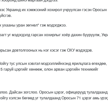
ээс Украинд их хэмжээний хохирол учруулсан гэсэн Оросын
үйсгэв.
 ухааны уран зөгнөл" гэж мэдэгджээ.
гт уг мэдэгдэлд гарсан хохирлыг хоёр дахин бууруулж, Ук
ярьсан довтолгооных нь нэг хэсэг гэж ОХУ мэдэгдэв.
йгу тус улсын хэвлэл мэдээллийнхэнд ярилцлага өгөхдөө,
5 гаруй цэргийг хөнөөж, олон арван цэргийн техникийг
лоо. Дайсан зогслоо. Оросын цэрэг, офицерууд тулалдаанд
ойгу хэлсэн бөгөөд уг тулалдаанд Оросын 71 цэрэг амь үрэ