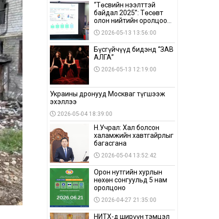
“Төсвийн нээлттэй
байдал 2025”: Төсөвт
олон нийтийн оролцоо
бага байна
2026-05-13 13:56:00
Бүсгүйчүүд бидэнд “ЗАВ
АЛГА”
2026-05-13 12:19:00
Украины дронууд Москваг түгшээж
эхэллээ
2026-05-04 18:39:00
Н.Учрал: Хал болсон
халамжийн хавтгайрлыг
багасгана
2026-05-04 13:52:42
Орон нутгийн хурлын
нөхөн сонгуульд 5 нам
оролцоно
2026-04-27 21:35:00
НИТХ-д ширүүн тэмцэл