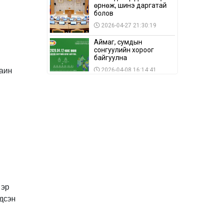
өрнөж, шинэ даргатай
болов
2026-04-27 21:30:19
Аймаг, сумдын
сонгуулийн хороог
байгуулна
раин
2026-04-08 16:14:41
Сонгуулийн хуулийн
зөрчил, шалгах,
шийдвэрлэх
ажиллагааны талаар
2026-04-08 16:09:26
хэлэлцлээ
“Дэлхийн мөнгөний
долоо хоног-2026” аян
Төв аймагт үргэлжилж
байна
2026-04-03 12:00:00
BTS-ийн тоглолтыг
Netflix дэлхий даяар
 эр
шууд дамжуулна
гдсэн
2026-03-08 16:04:00
14