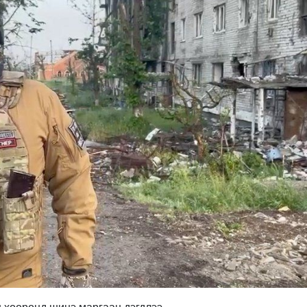
н хооронд шинэ маргаан дэгдлээ.