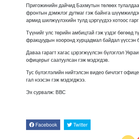
Пригожинийн дайчид Бахмутын төлөөх тулалдаан
фронтын дэмжлэг дутмаг гэж байнга шүүмжилдэг
армид шилжүүлэхийн тулд цэргүүдээ хотоос гарг
Түүнийг улс төрийн амбицтай гэж үздэг бөгөөд т
фракцуудын хооронд хурцадмал байдал үүссэн 
Даваа гарагт хагас цэрэгжүүлсэн бүлэглэл Укр
офицерыг саатуулсан гэж мэдэгдэв.
Тус бүлэглэлийн нийтэлсэн видео бичлэгт офицер
гал нээсэн гэж мэдэгджээ.
Эх сурвалж: ВВС
Facebook
Twitter