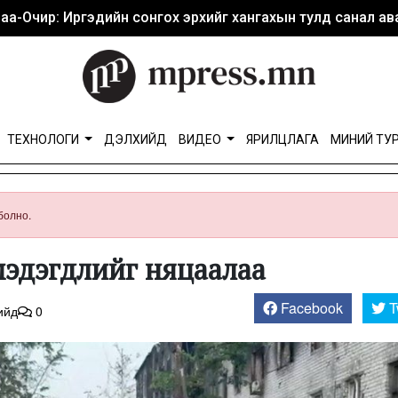
аа-Очир: Иргэдийн сонгох эрхийг хангахын тулд санал ава
ТЕХНОЛОГИ
ДЭЛХИЙД
ВИДЕО
ЯРИЛЦЛАГА
МИНИЙ ТУ
болно.
мэдэгдлийг няцаалаа
Facebook
T
ийд
0