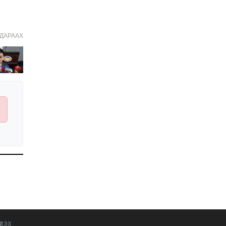
Хятад-Төвөдийн
асуудал: Далай лам ба Х
Богд
ДАРААХ
2026-01-20 11:30:00
Намын үйл ажиллагаа,
санхүүгийн ил тод
байдлыг сайжруулах
замаар авлигаас
2026-01-19 14:15:00
урьдчилан сэргийлэхэд
хамтран ажиллана
Х.Нямбаатарыг
огцруулах эрх мэдэл
Г.Занданшатар болон
НИТХ-д бий
2026-01-19 13:30:00
1
У.Отгонбаяр тэргүүтэй
“ардчилалд
заналхийлэгч” УИХ-ын
гишүүд
2026-01-12 10:00:00
2
Моксватаймс: 2026 онд
“Дайн, өсөлтгүй эдийн
засаг, өндөр татвар”
үлэх