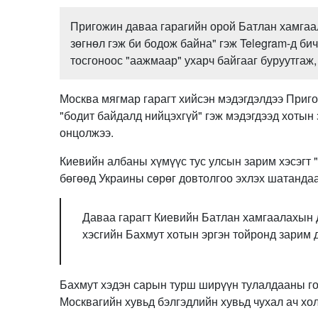
Пригожин даваа гарагийн орой Батлан хамгаа
зөгнөл гэж би бодож байна" гэж Telegram-д б
тосгоноос "аажмаар" ухарч байгааг буруутгаж,
Москва мягмар гарагт хийсэн мэдэгдэлдээ Приго
"бодит байдалд нийцэхгүй" гэж мэдэгдээд хотын
онцолжээ.
Киевийн албаны хүмүүс тус улсын зарим хэсэгт
бөгөөд Украины сөрөг довтолгоо эхлэх шатандаа 
Даваа гарагт Киевийн Батлан хамгаалахын 
хэсгийн Бахмут хотын эргэн тойронд зарим 
Бахмут хэдэн сарын турш ширүүн тулалдааны гол
Москвагийн хувьд бэлгэдлийн хувьд чухал ач хо