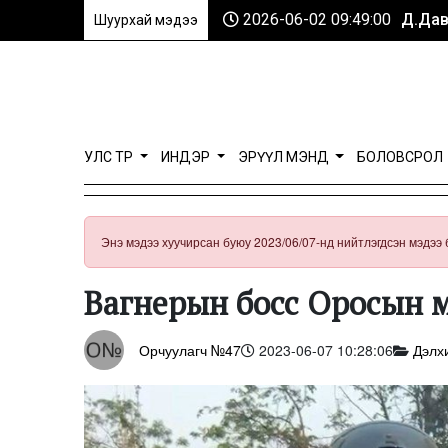
2026-06-02 09:49:00
Д.Дав
Шуурхай мэдээ
УЛС ТӨР
ИНДЭР
ЭРҮҮЛ МЭНД
БОЛОВСРОЛ
Энэ мэдээ хуучирсан буюу 2023/06/07-нд нийтлэгдсэн мэдээ 
Вагнерын босс Оросын 
Орчуулагч №47
2023-06-07 10:28:06
Дэлх