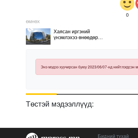
0
ӨМНӨХ
Хаясан иргэний
үнэмлэхээ өнөөдөр
торгуульгүй захиалах
боломжтой
Энэ мэдээ хуучирсан буюу 2023/06/07-нд нийтлэгдсэн м
Төстэй мэдээллүүд:
Бидний тухай