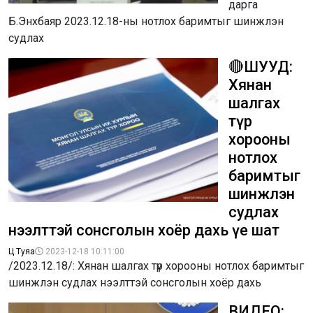
дарга
Б.Энхбаяр 2023.12.18-ны нотлох баримтыг шинжлэн
судлах
🔴ШУУД:
Хянан
шалгах
түр
хорооны
нотлох
баримтыг
шинжлэн
судлах
нээлттэй сонсголын хоёр дахь үе шат
Ц.Туяа
2023-12-18 10:11:00
/2023.12.18/: Хянан шалгах түр хорооны нотлох баримтыг
шинжлэн судлах нээлттэй сонсголын хоёр дахь
ВИДЕО: