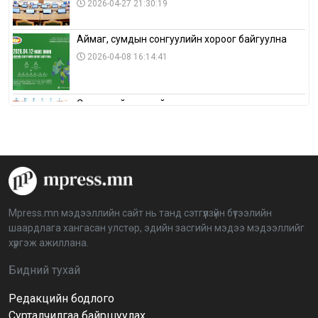
2026-04-27 21:30:19
Аймаг, сумдын сонгуулийн хороог байгуулна
2026-04-08 16:14:41
Сонгуулийн хуулийн зөрчил, шалгах,
шийдвэрлэх ажиллагааны талаар хэлэлцлээ
2026-04-08 16:09:26
“Дэлхийн мөнгөний долоо хоног-2026” аян Төв
аймагт үргэлжилж байна
2026-04-03 12:00:00
Mpress.mn мэдээллийн сайт нь танд сэтгүүлзүйн бүтээлийн
шаардлага хангасан улстөр, эдийн засгийн мэдээ мэдээллийг
BTS-ийн тоглолтыг Netflix дэлхий даяар шууд
хүргэж ажиллана.
дамжуулна
2026-03-08 16:04:00
14
Бидний тухай
Редакцийн бодлого
Иргэдийн төлөөлөгчдийн хурлын 2026 оны
нөхөн сонгууль 6 дугаар сарын 21-нд болно
Сурталчилгаа байршуулах