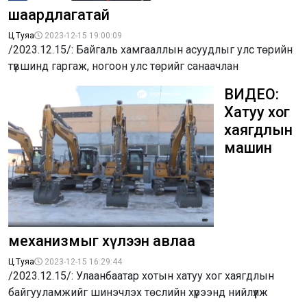
шаардлагатай
Ц.Туяа
2023-12-15 19:00:09
/2023.12.15/: Байгаль хамгааллын асуудлыг улс төрийн
түвшинд гаргаж, ногоон улс төрийг санаачлан
ВИДЕО:
Хатуу хог
хаягдлын
машин
механизмыг хүлээн авлаа
Ц.Туяа
2023-12-15 16:29:44
/2023.12.15/: Улаанбаатар хотын хатуу хог хаягдлын
байгууламжийг шинэчлэх төслийн хүрээнд нийлүүлж