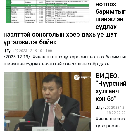
нотлох
баримтыг
шинжлэн
судлах
нээлттэй сонсголын хоёр дахь үе шат
үргэлжилж байна
Ц.Туяа
2023-12-19 10:14:00
/2023.12.19/: Хянан шалгах түр хорооны нотлох баримтыг
шинжлэн судлах нээлттэй сонсголын хоёр дахь
ВИДЕО:
“Нүүрсний
хулгайч
хэн бэ”
Ц.Туяа
2023-12-
18 22:30:03
Хянан шалгах
түр хорооны