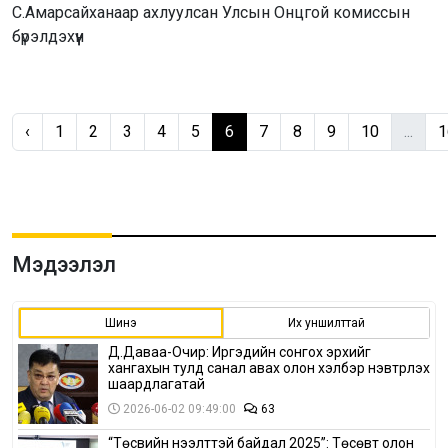
С.Амарсайханаар ахлуулсан Улсын Онцгой комиссын
бүрэлдэхүүн
‹
1
2
3
4
5
6
7
8
9
10
...
1
Мэдээлэл
Шинэ
Их уншилттай
Д.Даваа-Очир: Иргэдийн сонгох эрхийг
хангахын тулд санал авах олон хэлбэр нэвтрүүлэх
шаардлагатай
2026-06-02 09:49:00
63
“Төсвийн нээлттэй байдал 2025”: Төсөвт олон