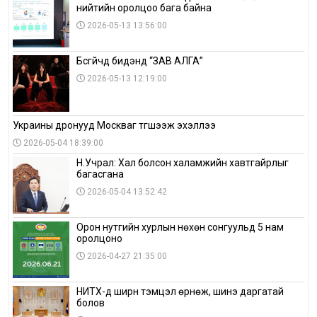
нийтийн оролцоо бага байна
2026-05-13 13:56:00
Бүсгүйчүүд бидэнд “ЗАВ АЛГА”
2026-05-13 12:19:00
Украины дронууд Москваг түгшээж эхэллээ
2026-05-04 18:39:00
Н.Учрал: Хал болсон халамжийн хавтгайрлыг
багасгана
2026-05-04 13:52:42
Орон нутгийн хурлын нөхөн сонгуульд 5 нам
оролцоно
2026-04-27 21:35:00
НИТХ-д ширүүн тэмцэл өрнөж, шинэ даргатай
болов