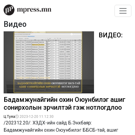
Видео
ВИДЕО:
Бадамжунайгийн охин Оюунбилэг ашиг
сонирхолын зөрчилтэй гэж нотлогдлоо
Ц.Туяа
2023-12-20 11:12:30
/202312.20/: ХЗДХ-ийн сайд Б.Энхбаяр:
Бадамжунайгийн охин Оюунбилэг ББСБ-тай, ашиг