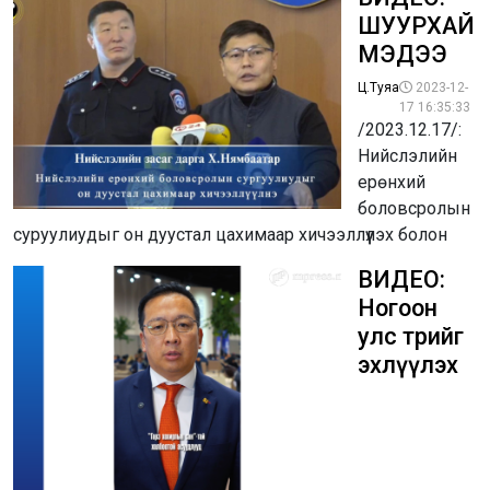
ШУУРХАЙ
МЭДЭЭ
Ц.Туяа
2023-12-
17 16:35:33
/2023.12.17/:
Нийслэлийн
ерөнхий
боловсролын
суруулиудыг он дуустал цахимаар хичээллүүлэх болон
ВИДЕО:
Ногоон
улс төрийг
эхлүүлэх