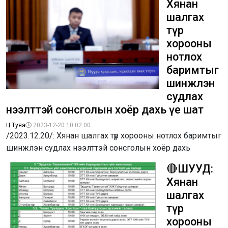
Хянан
шалгах
түр
хорооны
нотлох
баримтыг
шинжлэн
судлах
нээлттэй сонсголын хоёр дахь үе шат
Ц.Туяа
2023-12-20 10:02:00
/2023.12.20/: Хянан шалгах түр хорооны нотлох баримтыг
шинжлэн судлах нээлттэй сонсголын хоёр дахь
🔴ШУУД:
Хянан
шалгах
түр
хорооны