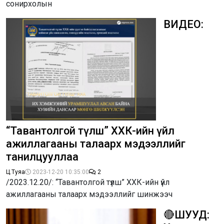
сонирхолын
ВИДЕО:
“Тавантолгой түлш” ХХК-ийн үйл
ажиллагааны талаарх мэдээллийг
танилцууллаа
Ц.Туяа
2023-12-20 10:35:00
2
/2023.12.20/: “Тавантолгой түлш” ХХК-ийн үйл
ажиллагааны талаарх мэдээллийг шинжээч
🔴ШУУД: