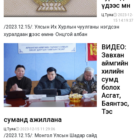
үдээс өмнө
Ц.Туяа
2023-12-
15 14:19:37
/2023.12.15/: Улсын Их Хурлын чуулганы нэгдсэн
хуралдаан үдээс өмнө ·Онцгой албан
ВИДЕО:
Завхан
аймгийн
хилийн
сумд
болох
Асгат,
Баянтэс,
Тэс
суманд ажиллана
Ц.Туяа
2023-12-15 11:29:06
/2023.12.15/: Монгол Улсын Шадар сайд