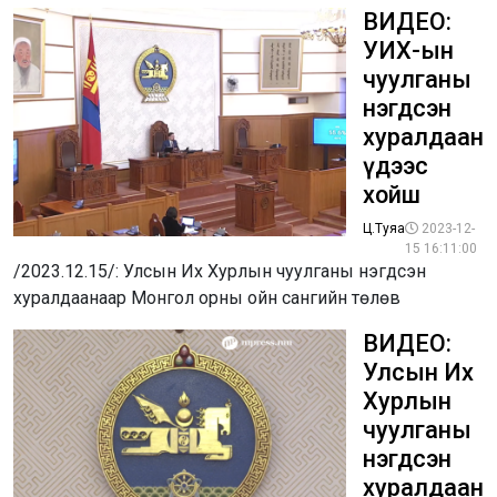
ВИДЕО:
УИХ-ын
чуулганы
нэгдсэн
хуралдаан
үдээс
хойш
Ц.Туяа
2023-12-
15 16:11:00
/2023.12.15/: Улсын Их Хурлын чуулганы нэгдсэн
хуралдаанаар Монгол орны ойн сангийн төлөв
ВИДЕО:
Улсын Их
Хурлын
чуулганы
нэгдсэн
хуралдаан