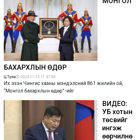
МОНГОЛ
БАХАРХЛЫН ӨДӨР
Ц.Туяа
2023-11-15 11:37:00
Их эзэн Чингис хааны мэндэлсний 861 жилийн ой,
“Монгол бахархлын өдөр”-ийг
ВИДЕО:
УБ хотын
төсвийг
ингэж
өөрчилнө