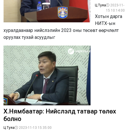
Ц.Туяа
2023-11-
15 10:14:00
Хотын дарга
НИТХ-ын
хуралдаанаар нийслэлийн 2023 оны төсөвт өөрчлөлт
оруулах тухай асуудлыг
Х.Нямбаатар: Нийслэлд татвар төлөх
болно
Ц.Туяа
2023-11-13 15:35:00