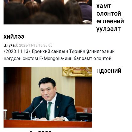
хамт
олонтой
өглөөний
уулзалт
хийлээ
Ц.Туяа
2023-11-13 10:36:00
/2023.11.13/ Ерөнхий сайдын Төрийн үйлчилгээний
нэгдсэн систем E-Mongolia-ийн баг хамт олонтой
Үндэсний