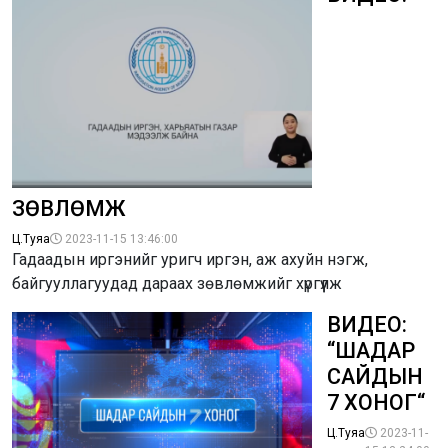
ЗӨВЛӨМЖ
Ц.Туяа
2023-11-15 13:46:00
Гадаадын иргэнийг уригч иргэн, аж ахуйн нэгж,
байгууллагуудад дараах зөвлөмжийг хүргүүлж
ВИДЕО:
“ШАДАР
САЙДЫН
7 ХОНОГ“
Ц.Туяа
2023-11-