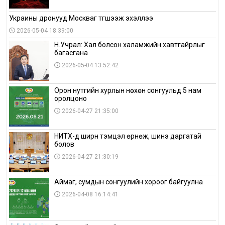
Украины дронууд Москваг түгшээж эхэллээ
2026-05-04 18:39:00
Н.Учрал: Хал болсон халамжийн хавтгайрлыг
багасгана
2026-05-04 13:52:42
Орон нутгийн хурлын нөхөн сонгуульд 5 нам
оролцоно
2026-04-27 21:35:00
НИТХ-д ширүүн тэмцэл өрнөж, шинэ даргатай
болов
2026-04-27 21:30:19
Аймаг, сумдын сонгуулийн хороог байгуулна
2026-04-08 16:14:41