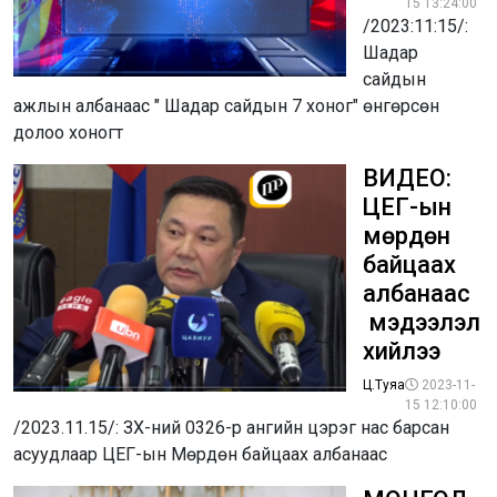
15 13:24:00
/2023:11:15/:
Шадар
сайдын
ажлын албанаас " Шадар сайдын 7 хоног" өнгөрсөн
долоо хоногт
ВИДЕО:
ЦЕГ-ын
мөрдөн
байцаах
албанаас
мэдээлэл
хийлээ
Ц.Туяа
2023-11-
15 12:10:00
/2023.11.15/: ЗХ-ний 0326-р ангийн цэрэг нас барсан
асуудлаар ЦЕГ-ын Мөрдөн байцаах албанаас