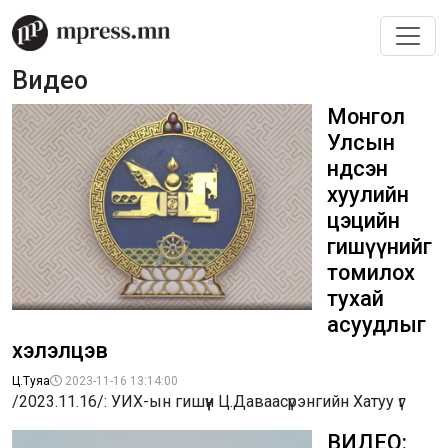
Видео
Монгол
Улсын
Үндсэн
хуулийн
цэцийн
гишүүнийг
томилох
тухай
асуудлыг
хэлэлцэв
Ц.Туяа
2023-11-16 13:14:00
/2023.11.16/: УИХ-ын гишүүн Ц.Даваасүрэнгийн Хатуу үг
ВИДЕО: