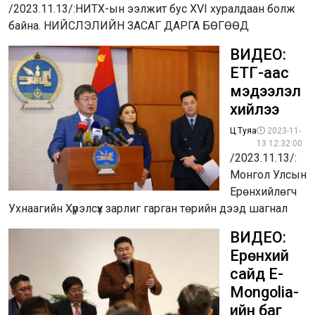
/2023.11.13/:НИТХ-ын ээлжит бус XVI хуралдаан болж
байна. НИЙСЛЭЛИЙН ЗАСАГ ДАРГА БӨГӨӨД
ВИДЕО:
ЕТГ-аас
мэдээлэл
хийлээ
Ц.Туяа
2023-11-
13 12:32:00
/2023.11.13/:
Монгол Улсын
Ерөнхийлөгч
Ухнаагийн Хүрэлсүх зарлиг гарган төрийн дээд шагнал
ВИДЕО:
Ерөнхий
сайд E-
Mongolia-
ийн баг