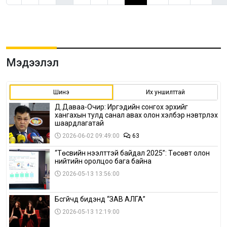
Мэдээлэл
Шинэ
Их уншилттай
Д.Даваа-Очир: Иргэдийн сонгох эрхийг
хангахын тулд санал авах олон хэлбэр нэвтрүүлэх
шаардлагатай
2026-06-02 09:49:00
63
“Төсвийн нээлттэй байдал 2025”: Төсөвт олон
нийтийн оролцоо бага байна
2026-05-13 13:56:00
Бүсгүйчүүд бидэнд “ЗАВ АЛГА”
2026-05-13 12:19:00