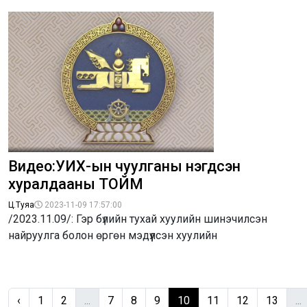
Видео:УИХ-ын чуулганы нэгдсэн
хуралдааны ТОЙМ
Ц.Туяа
2023-11-09 17:57:00
/2023.11.09/: Гэр бүлийн тухай хуулийн шинэчилсэн
найруулга болон өргөн мэдүүлсэн хуулийн
‹
1
2
...
7
8
9
10
11
12
13
...