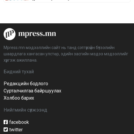
Сонгуулийн хуулийн зөрчил, шалгах,
шийдвэрлэх ажиллагааны талаар хэлэлцлээ
2026-04-08 16:09:26
“Дэлхийн мөнгөний долоо хоног-2026” аян Төв
аймагт үргэлжилж байна
2026-04-03 12:00:00
Mpress.mn мэдээллийн сайт нь танд сэтгүүлзүйн бүтээлийн
шаардлага хангасан улстөр, эдийн засгийн мэдээ мэдээллийг
BTS-ийн тоглолтыг Netflix дэлхий даяар шууд
хүргэж ажиллана.
дамжуулна
2026-03-08 16:04:00
14
Бидний тухай
Редакцийн бодлого
Иргэдийн төлөөлөгчдийн хурлын 2026 оны
нөхөн сонгууль 6 дугаар сарын 21-нд болно
Сурталчилгаа байршуулах
2026-03-05 11:36:28
Холбоо барих
Нийгмийн сүлжээнд
Д.Тэгшбаяр: НҮБ-ын тогтоол санаачилж,
батлуулсан нь Монгол Улсын манлайллыг олон
улсад таниулсан
facebook
2026-03-04 09:00:00
twitter