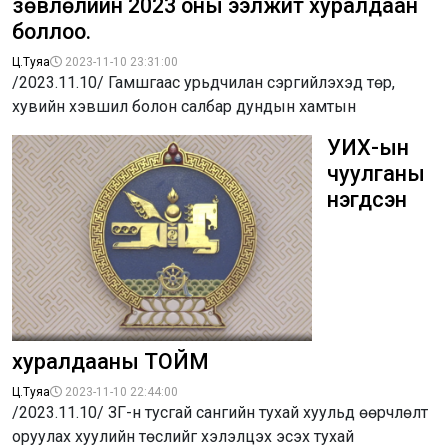
зөвлөлийн 2023 оны ээлжит хуралдаан
боллоо.
Ц.Туяа
2023-11-10 23:31:00
/2023.11.10/ Гамшгаас урьдчилан сэргийлэхэд төр,
хувийн хэвшил болон салбар дундын хамтын
УИХ-ын
чуулганы
нэгдсэн
хуралдааны ТОЙМ
Ц.Туяа
2023-11-10 22:44:00
/2023.11.10/ ЗГ-н тусгай сангийн тухай хуульд өөрчлөлт
оруулах хуулийн төслийг хэлэлцэх эсэх тухай