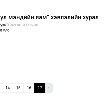
үүл мэндийн яам“ хэвлэлийн хурал
туяа
2021-06-23 17:27:30
л улс
14
15
16
17
›