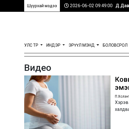
2026-06-02 09:49:00
Д.Дав
Шуурхай мэдээ
УЛС ТӨР
ИНДЭР
ЭРҮҮЛ МЭНД
БОЛОВСРОЛ
Видео
Ков
эмэ
П.Хүслэн
Хэрэв
халдв