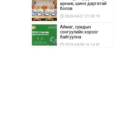
өрнөж, шинэ даргатай
болов
2026-04-27 21:30:19
Аймаг, сумдын
сонгуулийн хороог
байгуулна
2026-04-08 16:14:41
Сонгуулийн хуулийн
зөрчил, шалгах,
шийдвэрлэх
ажиллагааны талаар
2026-04-08 16:09:26
хэлэлцлээ
“Дэлхийн мөнгөний
долоо хоног-2026” аян
Төв аймагт үргэлжилж
байна
2026-04-03 12:00:00
BTS-ийн тоглолтыг
Netflix дэлхий даяар
шууд дамжуулна
2026-03-08 16:04:00
14