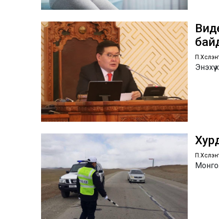
Вид
бай
П.Хүслэн
Энэхүү
Хур
П.Хүслэн
Монгол