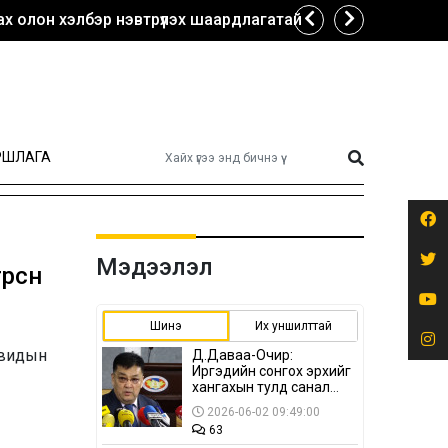
х олон хэлбэр нэвтрүүлэх шаардлагатай
РШЛАГА
Мэдээлэл
рсөн
Шинэ
Их уншилттай
овидын
Д.Даваа-Очир:
Иргэдийн сонгох эрхийг
хангахын тулд санал
авах олон хэлбэр
2026-06-02 09:49:00
нэвтрүүлэх
63
шаардлагатай