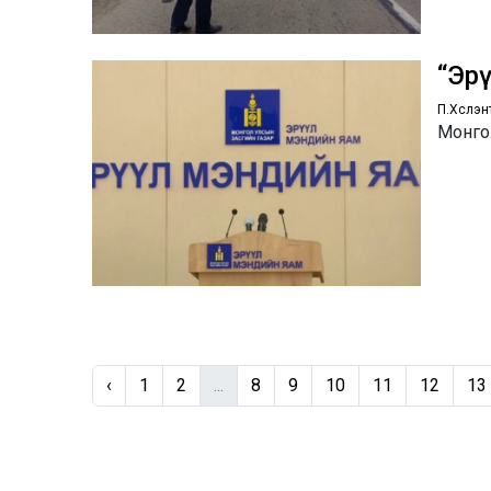
“Эр
П.Хүслэн
Монго
‹
1
2
...
8
9
10
11
12
13