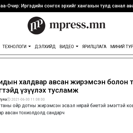
аа-Очир: Иргэдийн сонгох эрхийг хангахын тулд санал ава
ТЕХНОЛОГИ
ДЭЛХИЙД
ВИДЕО
ЯРИЛЦЛАГА
МИНИЙ ТУ
идын халдвар авсан жирэмсэн болон тө
гтэйд үзүүлэх тусламж
туяа
2021-06-30 11:08:00
 таны ойр дотны жирэмсэн эсвэл нярай биетэй эмэгтэй к
ар авсан тохиолдолд сандарч