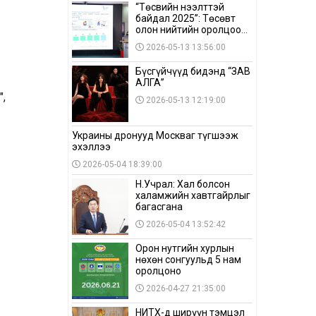
“Төсвийн нээлттэй
байдал 2025”: Төсөвт
олон нийтийн оролцоо
бага байна
2026-05-13 13:56:00
Бүсгүйчүүд бидэнд “ЗАВ
АЛГА”
",
2026-05-13 12:19:00
Украины дронууд Москваг түгшээж
эхэллээ
2026-05-04 18:39:00
Н.Учрал: Хал болсон
халамжийн хавтгайрлыг
багасгана
2026-05-04 13:52:42
Орон нутгийн хурлын
нөхөн сонгуульд 5 нам
оролцоно
2026-04-27 21:35:00
НИТХ-д ширүүн тэмцэл