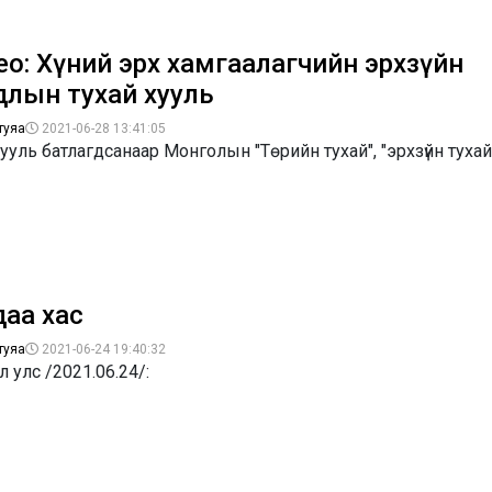
ео: Хүний эрх хамгаалагчийн эрхзүйн
длын тухай хууль
туяа
2021-06-28 13:41:05
 хууль батлагдсанаар Монголын "Төрийн тухай", "эрхзүйн тухай
даа хас
туяа
2021-06-24 19:40:32
 улс /2021.06.24/: