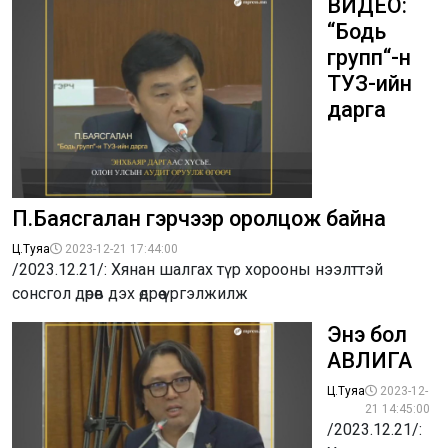
ВИДЕО:
“Бодь
групп“-н
ТУЗ-ийн
дарга
П.Баясгалан гэрчээр оролцож байна
Ц.Туяа
2023-12-21 17:44:00
/2023.12.21/: Хянан шалгах түр хорооны нээлттэй
сонсгол дөрөв дэх өдрөө үргэлжилж
Энэ бол
АВЛИГА
Ц.Туяа
2023-12-
21 14:45:00
/2023.12.21/: