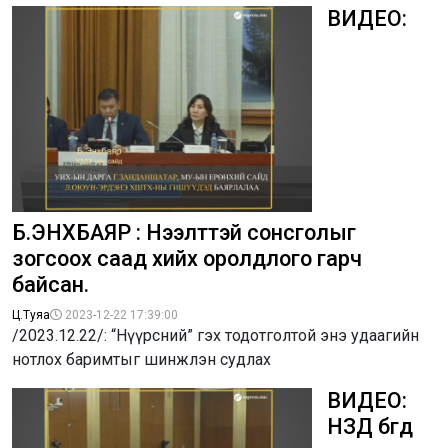
ВИДЕО:
Б.ЭНХБАЯР : Нээлттэй сонсголыг
зогсоох саад хийх оролдлого гарч
байсан.
Ц.Туяа
2023-12-22 17:39:00
/2023.12.22/: “Нүүрсний” гэх тодотголтой энэ удаагийн
нотлох баримтыг шинжлэн судлах
ВИДЕО:
НЗД бөгөөд