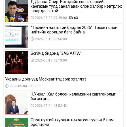
Д.Даваа-Очир: Иргэдийн сонгох эрхийг
хангахын тулд санал авах олон хэлбэр нэвтрүүлэх
шаардлагатай
2026-06-02 09:49:00
63
“Төсвийн нээлттэй байдал 2025”: Төсөвт олон
нийтийн оролцоо бага байна
2026-05-13 13:56:00
Бүсгүйчүүд бидэнд “ЗАВ АЛГА”
2026-05-13 12:19:00
Украины дронууд Москваг түгшээж эхэллээ
2026-05-04 18:39:00
Н.Учрал: Хал болсон халамжийн хавтгайрлыг
багасгана
2026-05-04 13:52:42
Орон нутгийн хурлын нөхөн сонгуульд 5 нам
оролцоно