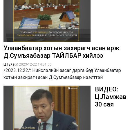
Улаанбаатар хотын захирагч асан ирж
Д.Сумъяабазар ТАЙЛБАР хийлээ
Ц.Туяа
2023-12-22 14:51:00
/2023.12.22/: Нийслэлийн засаг дарга бөгөөд Улаанбаатар
хотын захирагч асан Д.Сумъяабазар нээлттэй
ВИДЕО:
Ц.Ламжав
30 сая