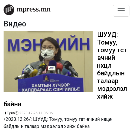
Видео
ШУУД:
Томуу,
томуу төст
өвчний
нөхцөл
байдлын
талаар
мэдээлэл
хийж
байна
Ц.Туяа
2023-12-26 11:35:06
/2023.12.26/: ШУУД: Томуу, томуу төст өвчний нөхцөл
байдлын талаар мэдээлэл хийж байна