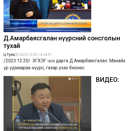
Д.Амарбаясгалан нүүрсний сонсголын
тухай
Ц.Туяа
2023-12-20 14:24:57
/2023.12.20/: ЗГХЭГ-ын дарга Д.Амарбаясгалан: Манайх
үр удмаараа нүүрс, газар ухах бизнес
ВИДЕО: