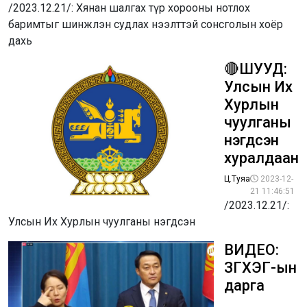
/2023.12.21/: Хянан шалгах түр хорооны нотлох
баримтыг шинжлэн судлах нээлттэй сонсголын хоёр
дахь
🔴ШУУД:
Улсын Их
Хурлын
чуулганы
нэгдсэн
хуралдаан
Ц.Туяа
2023-12-
21 11:46:51
/2023.12.21/:
Улсын Их Хурлын чуулганы нэгдсэн
ВИДЕО:
ЗГХЭГ-ын
дарга