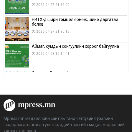
2026-04-27 21:35:00
НИТХ-д ширүүн тэмцэл өрнөж, шинэ даргатай
болов
2026-04-27 21:30:19
Аймаг, сумдын сонгуулийн хороог байгуулна
2026-04-08 16:14:41
Сонгуулийн хуулийн зөрчил, шалгах,
шийдвэрлэх ажиллагааны талаар хэлэлцлээ
2026-04-08 16:09:26
“Дэлхийн мөнгөний долоо хоног-2026” аян Төв
аймагт үргэлжилж байна
2026-04-03 12:00:00
Mpress.mn мэдээллийн сайт нь танд сэтгүүлзүйн бүтээлийн
шаардлага хангасан улстөр, эдийн засгийн мэдээ мэдээллийг
BTS-ийн тоглолтыг Netflix дэлхий даяар шууд
хүргэж ажиллана.
дамжуулна