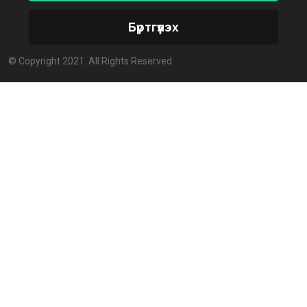
2026-02-25 13:40:04
Бүртгүүлэх
Улстөрд хэн мөнгө төлдөг вэ буюу мөнгөний
© Copyright 2021. All Rights Reserved
мөрийг цахимаар мөшгих нь
2026-02-11 15:09:00
СЕХ: Улс төрийн 6 намыг идэвхгүйд тооцуулах
асуудлаар Дээд шүүхэд мэдээлэл хүргүүлнэ
2026-02-11 11:50:00
Эпштэйний файлууд: Х.Баттулгатай холбоотой
имэйлийн илэрцүүд олдлоо
2026-02-03 10:30:00
Улс төрийн нам ЯАГААД ХЭРЭГТЭЙ вэ?
2026-02-02 12:00:00
Ерөнхий сайд Г.Занданшатар Монгол Улсыг