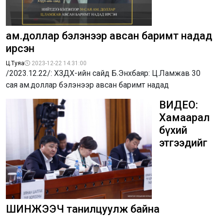
ам.доллар бэлэнээр авсан баримт надад
ирсэн
Ц.Туяа
2023-12-22 14:31:00
/2023.12.22/: ХЗДХ-ийн сайд Б.Энхбаяр: Ц.Ламжав 30
сая ам.доллар бэлэнээр авсан баримт надад
ВИДЕО:
Хамаарал
бүхий
этгээдийг
ШИНЖЭЭЧ танилцуулж байна