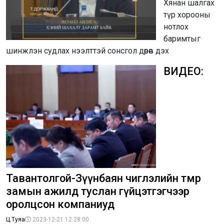
Хянан шалгах
түр хорооны
нотлох
баримтыг
шинжлэн судлах нээлттэй сонсгол дөрөв дэх
ВИДЕО:
Тавантолгой-Зүүнбаян чиглэлийн төмөр
замын ажилд туслан гүйцэтгэгчээр
оролцсон компаниуд
Ц.Туяа
2023-12-21 12:28:00