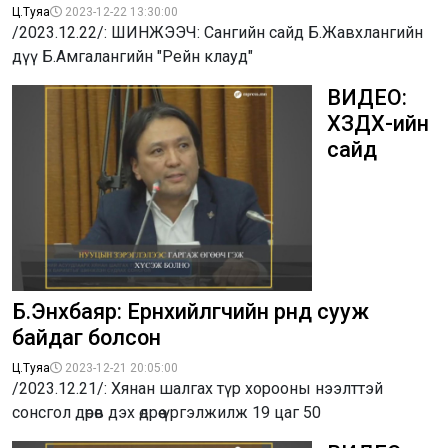
Ц.Туяа
2023-12-22 13:30:00
/2023.12.22/: ШИНЖЭЭЧ: Сангийн сайд Б.Жавхлангийн
дүү Б.Амгалангийн "Рейн клауд"
ВИДЕО:
ХЗДХ-ийн
сайд
Б.Энхбаяр: Ерөнхийлөгчийн өрөөнд сууж
байдаг болсон
Ц.Туяа
2023-12-21 20:05:00
/2023.12.21/: Хянан шалгах түр хорооны нээлттэй
сонсгол дөрөв дэх өдрөө үргэлжилж 19 цаг 50