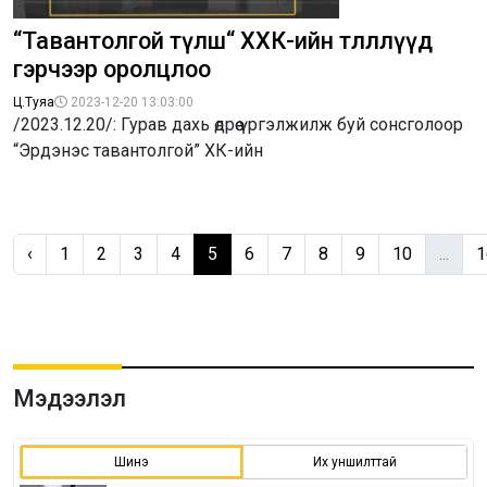
“Тавантолгой түлш“ ХХК-ийн төлөөллүүд
гэрчээр оролцлоо
Ц.Туяа
2023-12-20 13:03:00
/2023.12.20/: Гурав дахь өдрөө үргэлжилж буй сонсголоор
“Эрдэнэс тавантолгой” ХК-ийн
‹
1
2
3
4
5
6
7
8
9
10
...
1
Мэдээлэл
Шинэ
Их уншилттай