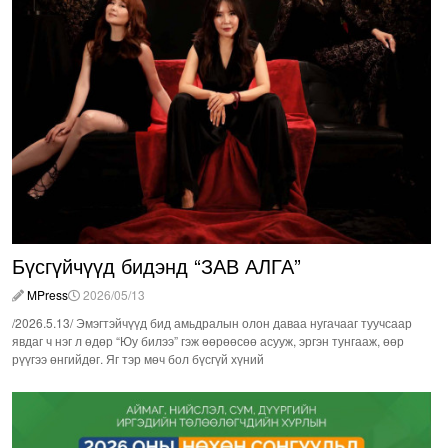
Бүсгүйчүүд бидэнд “ЗАВ АЛГА”
MPress
2026/05/13
/2026.5.13/ Эмэгтэйчүүд бид амьдралын олон даваа нугачааг туучсаар
явдаг ч нэг л өдөр “Юу билээ” гэж өөрөөсөө асууж, эргэн тунгааж, өөр
рүүгээ өнгийдөг. Яг тэр мөч бол бүсгүй хүний