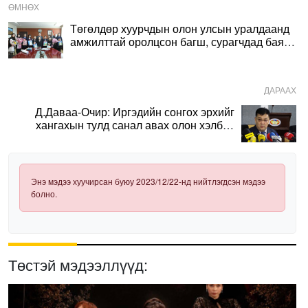
ӨМНӨХ
Төгөлдөр хуурчдын олон улсын уралдаанд
амжилттай оролцсон багш, сурагчдад баяр
хүргэлээ
ДАРААХ
Д.Даваа-Очир: Иргэдийн сонгох эрхийг
хангахын тулд санал авах олон хэлбэр
нэвтрүүлэх шаардлагатай
Энэ мэдээ хуучирсан буюу 2023/12/22-нд нийтлэгдсэн мэдээ
болно.
Төстэй мэдээллүүд: