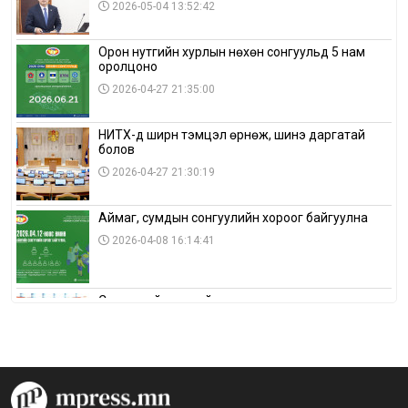
2026-05-04 13:52:42
Орон нутгийн хурлын нөхөн сонгуульд 5 нам
оролцоно
2026-04-27 21:35:00
НИТХ-д ширүүн тэмцэл өрнөж, шинэ даргатай
болов
2026-04-27 21:30:19
Аймаг, сумдын сонгуулийн хороог байгуулна
2026-04-08 16:14:41
Сонгуулийн хуулийн зөрчил, шалгах,
шийдвэрлэх ажиллагааны талаар хэлэлцлээ
2026-04-08 16:09:26
“Дэлхийн мөнгөний долоо хоног-2026” аян Төв
аймагт үргэлжилж байна