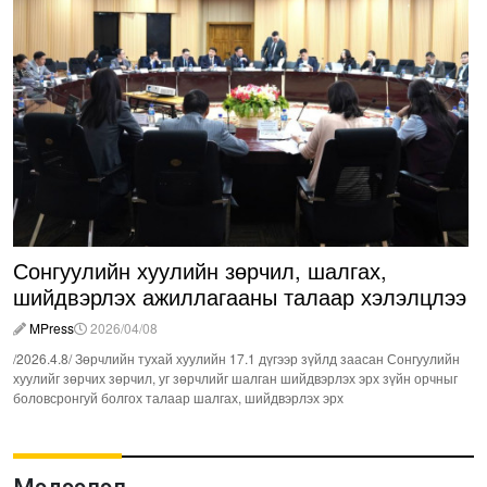
Сонгуулийн хуулийн зөрчил, шалгах,
шийдвэрлэх ажиллагааны талаар хэлэлцлээ
MPress
2026/04/08
/2026.4.8/ Зөрчлийн тухай хуулийн 17.1 дүгээр зүйлд заасан Сонгуулийн
хуулийг зөрчих зөрчил, уг зөрчлийг шалган шийдвэрлэх эрх зүйн орчныг
боловсронгуй болгох талаар шалгах, шийдвэрлэх эрх