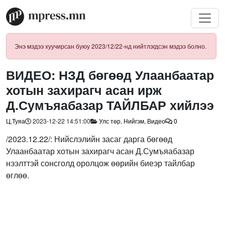
Энэ мэдээ хуучирсан буюу 2023/12/22-нд нийтлэгдсэн мэдээ болно.
ВИДЕО: НЗД бөгөөд Улаанбаатар
хотын захирагч асан ирж
Д.Сумъяабазар ТАЙЛБАР хийлээ
Ц.Туяа
2023-12-22 14:51:00
Улс төр
,
Нийгэм
,
Видео
0
/2023.12.22/: Нийслэлийн засаг дарга бөгөөд
Улаанбаатар хотын захирагч асан Д.Сумъяабазар
нээлттэй сонсголд оролцож өөрийн биеэр тайлбар
өглөө.