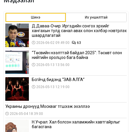
Мэдээлэл
Шинэ
Их уншилттай
Д.Даваа-Очир: Иргэдийн сонгох эрхийг
хангахын тулд санал авах олон хэлбэр нэвтрүүлэх
шаардлагатай
2026-06-02 09:49:00
63
“Төсвийн нээлттэй байдал 2025”: Төсөвт олон
нийтийн оролцоо бага байна
2026-05-13 13:56:00
Бүсгүйчүүд бидэнд “ЗАВ АЛГА”
2026-05-13 12:19:00
Украины дронууд Москваг түгшээж эхэллээ
2026-05-04 18:39:00
Н.Учрал: Хал болсон халамжийн хавтгайрлыг
багасгана