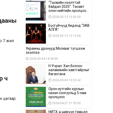
“Төсвийн нээлттэй
байдал 2025”: Төсөвт
олон нийтийн оролцоо
бага байна
2026-05-13 13:56:00
лдааны
Бүсгүйчүүд бидэнд “ЗАВ
АЛГА”
2026-05-13 12:19:00
ар 7 жил
Украины дронууд Москваг түгшээж
эхэллээ
2026-05-04 18:39:00
Н.Учрал: Хал болсон
халамжийн хавтгайрлыг
багасгана
р ч
2026-05-04 13:52:42
Орон нутгийн хурлын
нөхөн сонгуульд 5 нам
оролцоно
н цагаар
2026-04-27 21:35:00
НИТХ-д ширүүн тэмцэл