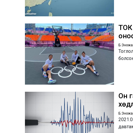
ТОК
оно
Б.Энхжа
Тоглол
болсо
Он г
хөд
Б.Энхжа
2021.0
давта