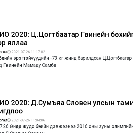
ИО 2020: Ц.Цогтбаатар Гвинейн бөхий
эр яллаа
ргал
2021-07-26 11:17:02
өхийн эрэгтэйчүүдийн -73 кг жинд барилдсан Ц.Цогтбаатар
д Гвинейн Мамаду Самба
ИО 2020: Д.Сумъяа Словен улсын там
игдлоо
ргал
2021-07-26 11:04:06
7.26 Өнөөдөр жудо бөхийн дэвжээнээ 2016 оны зуны олимпий