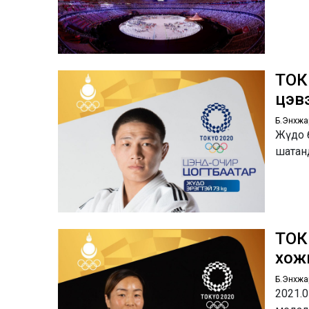
ТОК
цэв
Б.Энхжа
Жүдо б
шатан
ТОК
хож
Б.Энхжа
2021.0