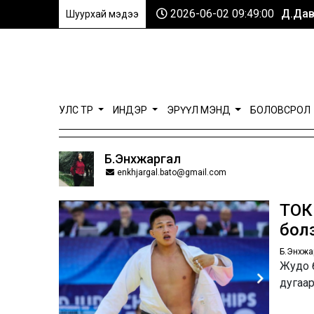
2026-06-02 09:49:00
Д.Дав
Шуурхай мэдээ
УЛС ТӨР
ИНДЭР
ЭРҮҮЛ МЭНД
БОЛОВСРОЛ
Б.Энхжаргал
enkhjargal.bato@gmail.com
ТОК
бол
Б.Энхжа
Жудо б
дугаа