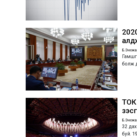
2020
алд
Б.Энхжа
Гамшги
болж 
ТОК
үзэ
Б.Энхжа
32 да
буй. 1