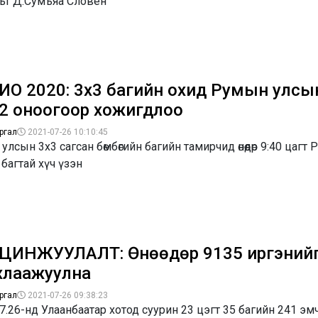
ьт Д.Сумъяа Словен
ИО 2020: 3х3 багийн охид Румын улсы
22 оноогоор хожигдлоо
ргал
2021-07-26 10:10:45
улсын 3х3 сагсан бөмбөгийн багийн тамирчид өнөөдөр 9:40 цагт
багтай хүч үзэн
ЦИНЖУУЛАЛТ: Өнөөдөр 9135 иргэний
хлаажуулна
ргал
2021-07-26 09:38:23
7.26-нд Улаанбаатар хотод суурин 23 цэгт 35 багийн 241 эм