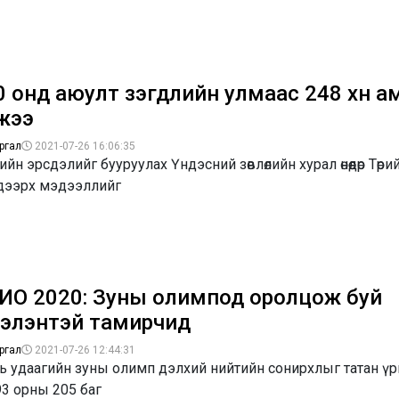
 онд аюулт үзэгдлийн улмаас 248 хүн а
жээ
ргал
2021-07-26 16:06:35
йн эрсдэлийг бууруулах Үндэсний зөвлөлийн хурал өнөөдөр Төр
дээрх мэдээллийг
ИО 2020: Зуны олимпод оролцож буй
сгэлэнтэй тамирчид
ргал
2021-07-26 12:44:31
хь удаагийн зуны олимп дэлхий нийтийн сонирхлыг татан 
93 орны 205 баг