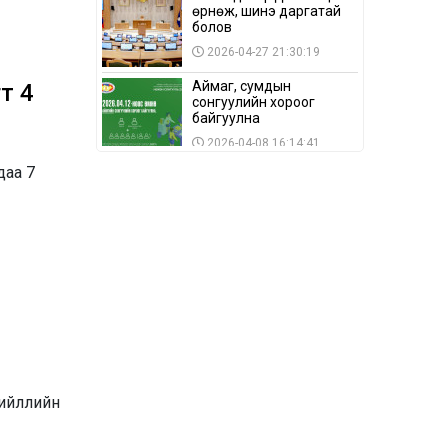
өрнөж, шинэ даргатай
болов
2026-04-27 21:30:19
Аймаг, сумдын
т 4
сонгуулийн хороог
байгуулна
2026-04-08 16:14:41
даа 7
Сонгуулийн хуулийн
зөрчил, шалгах,
шийдвэрлэх
ажиллагааны талаар
2026-04-08 16:09:26
хэлэлцлээ
“Дэлхийн мөнгөний
долоо хоног-2026” аян
Төв аймагт үргэлжилж
байна
2026-04-03 12:00:00
BTS-ийн тоглолтыг
Netflix дэлхий даяар
шууд дамжуулна
хийллийн
2026-03-08 16:04:00
14