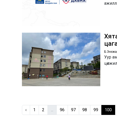
ажилла
Хят
цаг
Б.Энхжа
Уур ам
цөлжил
‹
1
2
...
96
97
98
99
100