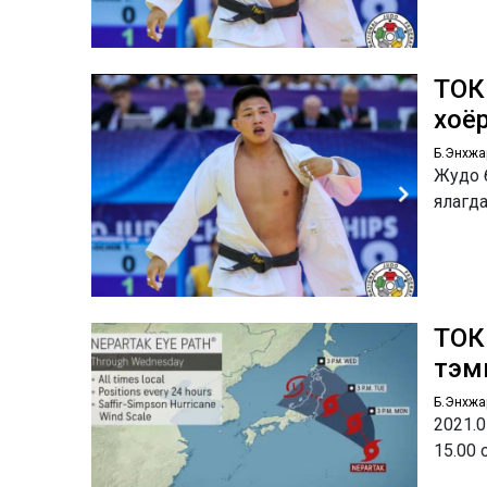
ТОК
хоё
Б.Энхжа
Жудо б
ялагд
ТОК
тэм
Б.Энхжа
2021.0
15.00 