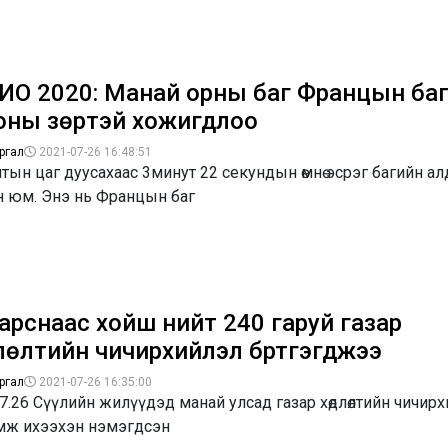
ИО 2020: Манай орны баг Францын баг
оны зөрүүтэй хожигдлоо
ргал
2021-07-26 16:48:51
тын цаг дуусахаас 3минут 22 секундын өмнө эсрэг багийн ал
н юм. Энэ нь Францын баг
арснаас хойш нийт 240 гаруй газар
лөлтийн чичирхийлэл бүртгэгджээ
ргал
2021-07-26 16:35:00
7.26 Сүүлийн жилүүдэд манай улсад газар хөдлөлтийн чичир
мж ихээхэн нэмэгдсэн