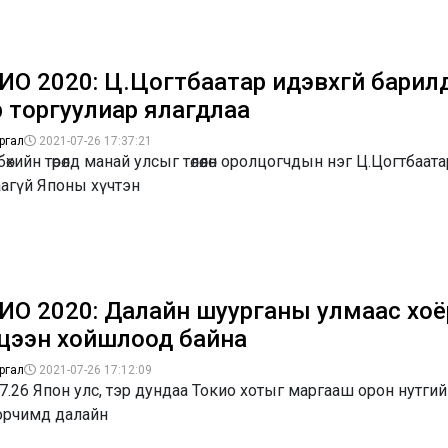
ИО 2020: Ц.Цогтбаатар идэвхгүй бари
р торгуулиар ялагдлаа
ргал
2021-07-26 17:37:21
өхийн төрөлд манай улсыг төлөөлөн оролцогчдын нэг Ц.Цогтбаат
аагүй Японы хүчтэн
ИО 2020: Далайн шуурганы улмаас хоё
цээн хойшлоод байна
ргал
2021-07-26 17:12:09
7.26 Япон улс, тэр дундаа Токио хотыг маргааш орон нутгий
орчимд далайн