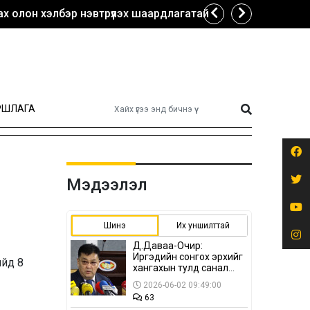
х олон хэлбэр нэвтрүүлэх шаардлагатай
РШЛАГА
Мэдээлэл
Шинэ
Их уншилттай
Д.Даваа-Очир:
Иргэдийн сонгох эрхийг
ийд 8
хангахын тулд санал
авах олон хэлбэр
2026-06-02 09:49:00
нэвтрүүлэх
63
шаардлагатай