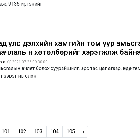
ж, 9135 иргэнийг
ад улс дэлхийн хамгийн том уур амьс
аачлалын хөтөлбөрийг хэрэгжүүлж байн
ргал
2021-07-26 09:30:00
ьсгалын өөрчлөлт болох хуурайшилт, эрс тэс цаг агаар, өндөр т
т зэрэг нь олон
101
102
103
104
105
›