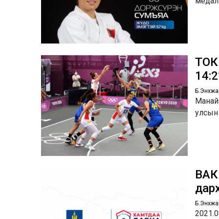
медал
ТОК
14:
Б.Энхжа
Манай 
улсын 
ВАК
дар
Б.Энхжа
2021.0