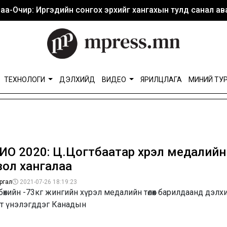
аа-Очир: Иргэдийн сонгох эрхийг хангахын тулд санал ава
ТЕХНОЛОГИ
ДЭЛХИЙД
ВИДЕО
ЯРИЛЦЛАГА
МИНИЙ ТУ
ИО 2020: Ц.Цогтбаатар хүрэл медалийн
зол хангалаа
ргал
2021-07-26 18:19:23
өхийн -73кг жингийн хүрэл медалийн төлөөх барилдаанд дэлх
рт үнэлэгддэг Канадын