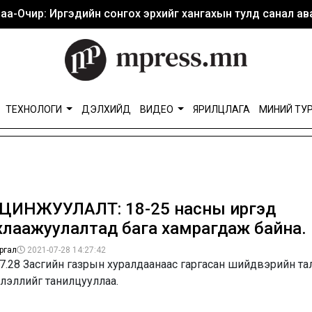
аа-Очир: Иргэдийн сонгох эрхийг хангахын тулд санал ава
ТЕХНОЛОГИ
ДЭЛХИЙД
ВИДЕО
ЯРИЛЦЛАГА
МИНИЙ ТУ
ЦИНЖУУЛАЛТ: 18-25 насны иргэд
хлаажуулалтад бага хамрагдаж байна.
ргал
2021-07-28 14:27:42
7.28 Засгийн газрын хуралдаанаас гаргасан шийдвэрийн та
лэллийг танилцууллаа.