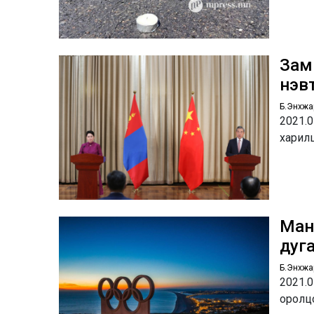
Зам
нэв
Б.Энхжа
2021.
харил
Ман
дуг
Б.Энхжа
2021.
оролц