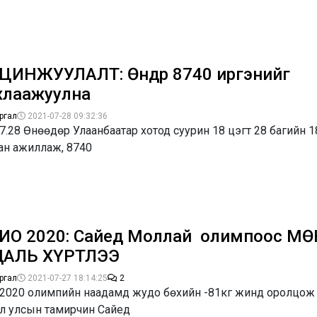
ЦИНЖУУЛАЛТ: Өнөөдөр 8740 иргэнийг
хлаажуулна
ргал
2021-07-28 09:32:36
7.28 Өнөөдөр Улаанбаатар хотод суурин 18 цэгт 28 багийн 1
ан ажиллаж, 8740
ИО 2020: Сайед Моллай олимпоос М
АЛЬ ХҮРТЛЭЭ
ргал
2021-07-27 18:14:25
2
 2020 олимпийн наадамд жудо бөхийн -81кг жинд оролцож 
л улсын тамирчин Сайед