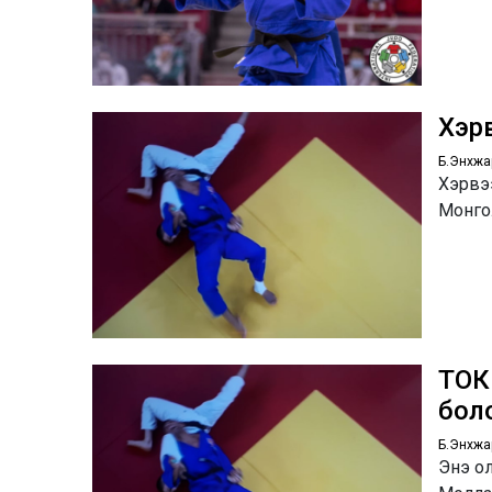
Хэр
Б.Энхжа
Хэрвэ
Монго
ТОК
бол
Б.Энхжа
Энэ о