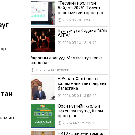
“Төсвийн нээлттэй
байдал 2025”: Төсөвт
олон нийтийн оролцоо
бага байна
2026-05-13 13:56:00
зүг
Бүсгүйчүүд бидэнд “ЗАВ
АЛГА”
2026-05-13 12:19:00
тор
Украины дронууд Москваг түгшээж
эхэллээ
2026-05-04 18:39:00
Н.Учрал: Хал болсон
халамжийн хавтгайрлыг
багасгана
лтан
2026-05-04 13:52:42
Орон нутгийн хурлын
нөхөн сонгуульд 5 нам
оролцоно
 замын
2026-04-27 21:35:00
НИТХ-д ширүүн тэмцэл