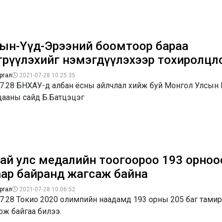
ын-Үүд-Эрээний боомтоор бараа
трүүлэхийг нэмэгдүүлэхээр тохиролцл
ргал
2021-07-28 10:25:35
07.28 БНХАУ-д албан ёсны айлчлал хийж буй Монгол Улсын 
цааны сайд Б.Батцэцэг
ай улс медалийн тоогоороо 193 орноо
аар байранд жагсаж байна
ргал
2021-07-28 10:06:52
07.28 Токио 2020 олимпийн наадамд 193 орны 205 баг тами
ож байгаа билээ.