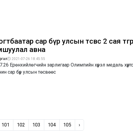
гтбаатар сар бүр улсын төсвөөс 2 сая төгр
мшуулал авна
ргал
2021-07-26 18:45:55
7.26 Ерөнхийлөгчийн зарлигаар Олимпийн хүрэл медаль хүрт
ин сар бүр улсын төсвөөс
101
102
103
104
105
›