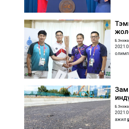
Тэмц
жол
Б.Энхжа
2021.0
олимп
Зам
инд
Б.Энхжа
2021.0
ажил ү