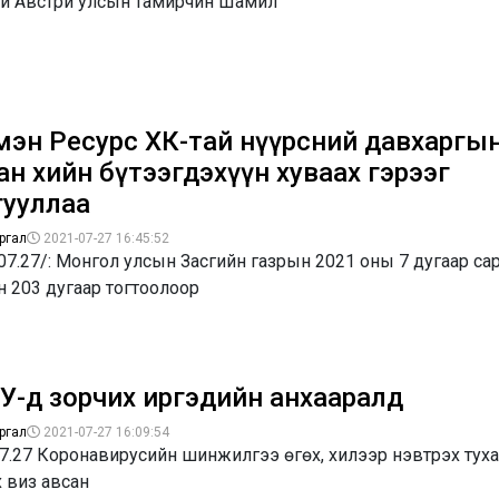
й Австри улсын тамирчин Шамил
мэн Ресурс ХК-тай нүүрсний давхаргы
н хийн бүтээгдэхүүн хуваах гэрээг
гууллаа
ргал
2021-07-27 16:45:52
07.27/: Монгол улсын Засгийн газрын 2021 оны 7 дугаар с
 203 дугаар тогтоолоор
У-д зорчих иргэдийн анхааралд
ргал
2021-07-27 16:09:54
7.27 Коронавирусийн шинжилгээ өгөх, хилээр нэвтрэх тух
 виз авсан