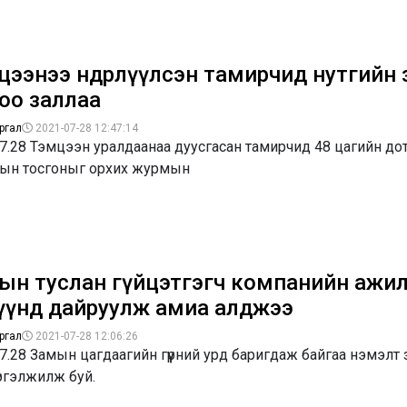
ээнээ өндөрлүүлсэн тамирчид нутгийн 
оо заллаа
ргал
2021-07-28 12:47:14
7.28 Тэмцээн уралдаанаа дуусгасан тамирчид 48 цагийн до
ын тосгоныг орхих журмын
ын туслан гүйцэтгэгч компанийн ажи
үүнд дайруулж амиа алджээ
ргал
2021-07-28 12:06:26
7.28 Замын цагдаагийн гүүрний урд баригдаж байгаа нэмэлт
ргэлжилж буй.