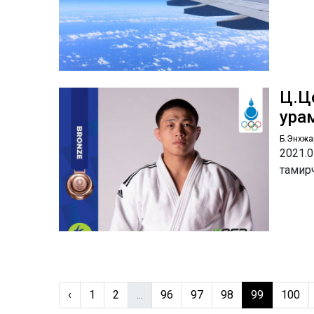
Ц.Цо
ура
Б.Энхжа
2021.0
тамирч
‹
1
2
...
96
97
98
99
100