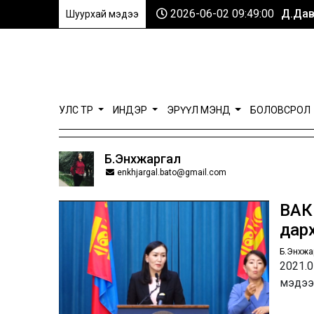
2026-06-02 09:49:00
Д.Дав
Шуурхай мэдээ
УЛС ТӨР
ИНДЭР
ЭРҮҮЛ МЭНД
БОЛОВСРОЛ
Б.Энхжаргал
enkhjargal.bato@gmail.com
ВАК
дар
Б.Энхжа
2021.0
мэдээ