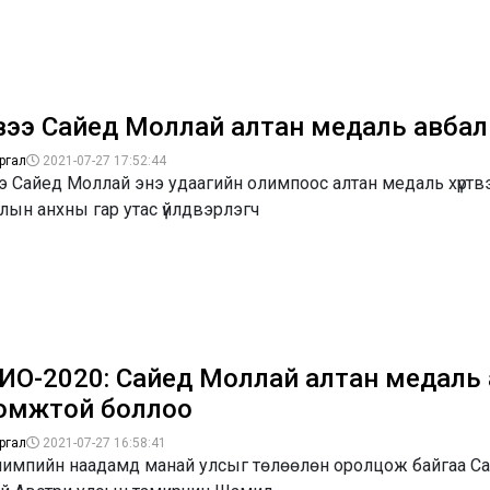
вээ Сайед Моллай алтан медаль авбал.
ргал
2021-07-27 17:52:44
э Сайед Моллай энэ удаагийн олимпоос алтан медаль хүртв
лын анхны гар утас үйлдвэрлэгч
ИО-2020: Сайед Моллай алтан медаль 
омжтой боллоо
ргал
2021-07-27 16:58:41
лимпийн наадамд манай улсыг төлөөлөн оролцож байгаа С