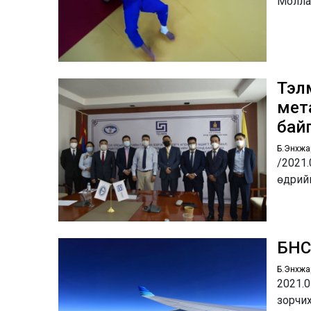
Молла
Тэл
мета
бай
Б.Энхжа
/2021.
өдрийн
БНС
Б.Энхжа
2021.0
зорчих