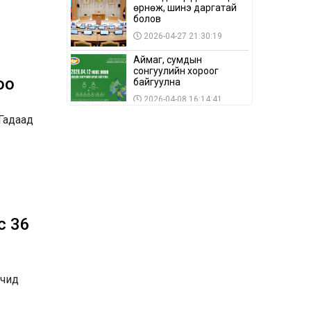
өрнөж, шинэ даргатай
болов
2026-04-27 21:30:19
Аймаг, сумдын
сонгуулийн хороог
оо
байгуулна
2026-04-08 16:14:41
Гадаад
Сонгуулийн хуулийн
зөрчил, шалгах,
шийдвэрлэх
ажиллагааны талаар
2026-04-08 16:09:26
хэлэлцлээ
“Дэлхийн мөнгөний
долоо хоног-2026” аян
Төв аймагт үргэлжилж
байна
с 36
2026-04-03 12:00:00
BTS-ийн тоглолтыг
Netflix дэлхий даяар
шууд дамжуулна
рчид
2026-03-08 16:04:00
14