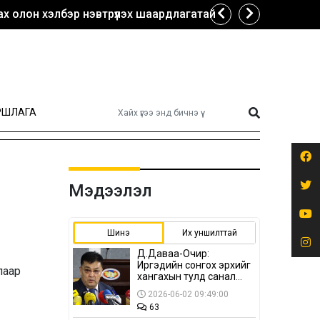
х олон хэлбэр нэвтрүүлэх шаардлагатай
РШЛАГА
Мэдээлэл
Шинэ
Их уншилттай
Д.Даваа-Очир:
Иргэдийн сонгох эрхийг
лаар
хангахын тулд санал
авах олон хэлбэр
2026-06-02 09:49:00
нэвтрүүлэх
63
шаардлагатай