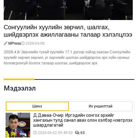
Сонгуулийн хуулийн зөрчил, шалгах,
шийдвэрлэх ажиллагааны талаар хэлэлцлээ
MPress
2026/04/08
/2026.4.8/ Зөрчлийн тухай хуулийн 17.1 дүгээр зүйлд заасан Сонгуулийн
хуулийг зөрчих зөрчил, уг зөрчлийг шалган шийдвэрлэх эрх зүйн орчныг
боловсронгуй болгох талаар шалгах, шийдвэрлэх эрх
Мэдээлэл
Шинэ
Их уншилттай
Д.Даваа-Очир: Иргэдийн сонгох эрхийг
хангахын тулд санал авах олон хэлбэр нэвтрүүлэх
шаардлагатай
2026-06-02 09:49:00
63