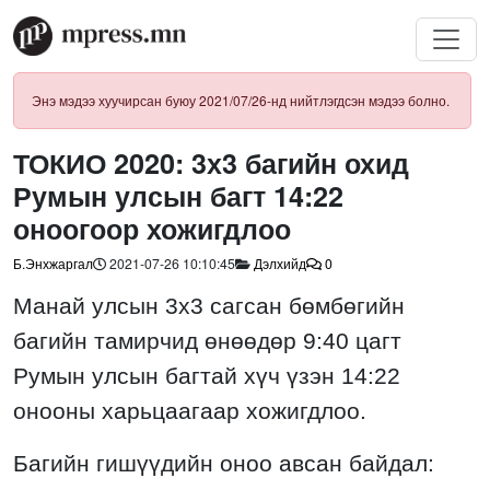
Энэ мэдээ хуучирсан буюу 2021/07/26-нд нийтлэгдсэн мэдээ болно.
ТОКИО 2020: 3х3 багийн охид
Румын улсын багт 14:22
оноогоор хожигдлоо
Б.Энхжаргал
2021-07-26 10:10:45
Дэлхийд
0
Манай улсын 3х3 сагсан бөмбөгийн
багийн тамирчид өнөөдөр 9:40 цагт
Румын улсын багтай хүч үзэн 14:22
онооны харьцаагаар хожигдлоо.
Багийн гишүүдийн оноо авсан байдал: