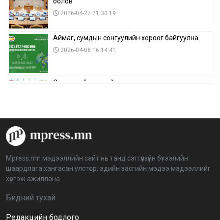
болов
2026-04-27 21:30:19
Аймаг, сумдын сонгуулийн хороог байгуулна
2026-04-08 16:14:41
Сонгуулийн хуулийн зөрчил, шалгах,
шийдвэрлэх ажиллагааны талаар хэлэлцлээ
2026-04-08 16:09:26
“Дэлхийн мөнгөний долоо хоног-2026” аян Төв
аймагт үргэлжилж байна
2026-04-03 12:00:00
Mpress.mn мэдээллийн сайт нь танд сэтгүүлзүйн бүтээлийн
шаардлага хангасан улстөр, эдийн засгийн мэдээ мэдээллийг
BTS-ийн тоглолтыг Netflix дэлхий даяар шууд
хүргэж ажиллана.
дамжуулна
2026-03-08 16:04:00
14
Бидний тухай
Редакцийн бодлого
Иргэдийн төлөөлөгчдийн хурлын 2026 оны