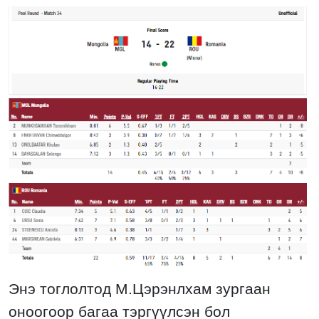
Энэ тоглолтод М.Цэрэнлхам зургаан
оноогоор багаа тэргүүлсэн бол