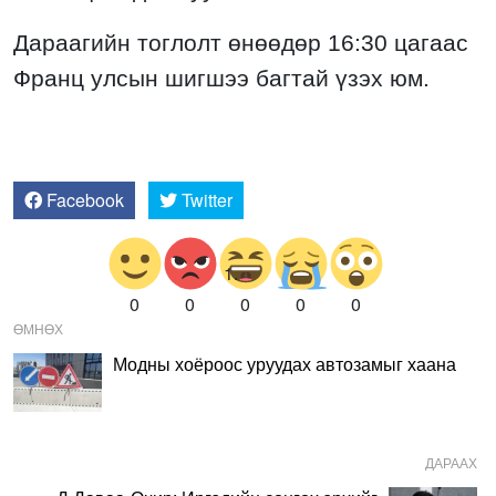
Дараагийн тоглолт өнөөдөр 16:30 цагаас
Франц улсын шигшээ багтай үзэх юм.
Facebook
Twitter
0
0
0
0
0
ӨМНӨХ
Модны хоёроос уруудах автозамыг хаана
ДАРААХ