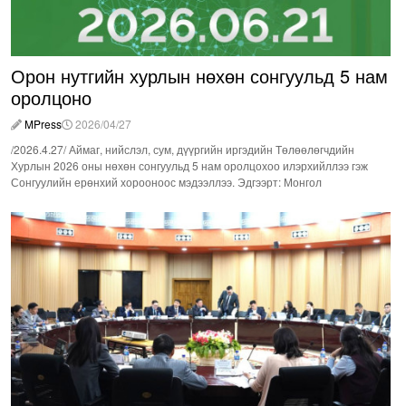
Орон нутгийн хурлын нөхөн сонгуульд 5 нам
оролцоно
MPress
2026/04/27
/2026.4.27/ Аймаг, нийслэл, сум, дүүргийн иргэдийн Төлөөлөгчдийн
Хурлын 2026 оны нөхөн сонгуульд 5 нам оролцохоо илэрхийллээ гэж
Сонгуулийн ерөнхий хорооноос мэдээллээ. Эдгээрт: Монгол