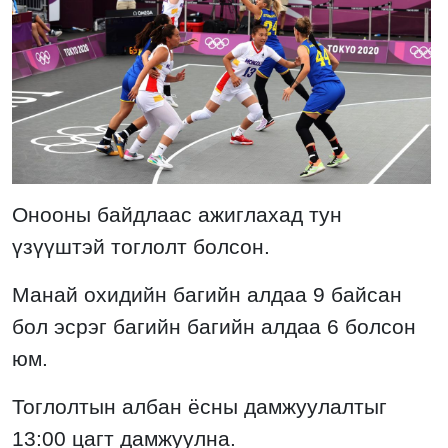
Онооны байдлаас ажиглахад тун
үзүүштэй тоглолт болсон.
Манай охидийн багийн алдаа 9 байсан
бол эсрэг багийн багийн алдаа 6 болсон
юм.
Тоглолтын албан ёсны дамжуулалтыг
13:00 цагт дамжуулна.