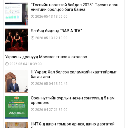
“Төсвийн нээлттэй байдал 2025”: Төсөвт олон
нийтийн оролцоо бага байна
2026-05-13 13:56:00
Бүсгүйчүүд бидэнд “ЗАВ АЛГА”
2026-05-13 12:19:00
Украины дронууд Москваг түгшээж эхэллээ
2026-05-04 18:39:00
Н.Учрал: Хал болсон халамжийн хавтгайрлыг
багасгана
2026-05-04 13:52:42
Орон нутгийн хурлын нөхөн сонгуульд 5 нам
оролцоно
2026-04-27 21:35:00
НИТХ-д ширүүн тэмцэл өрнөж, шинэ даргатай