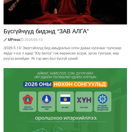
Бүсгүйчүүд бидэнд “ЗАВ АЛГА”
MPress
2026/05/13
/2026.5.13/ Эмэгтэйчүүд бид амьдралын олон даваа нугачааг туучсаар
явдаг ч нэг л өдөр “Юу билээ” гэж өөрөөсөө асууж, эргэн тунгааж, өөр
рүүгээ өнгийдөг. Яг тэр мөч бол бүсгүй хүний