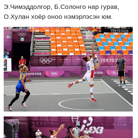
Э.Чимэддолгор, Б.Солонго нар гурав,
О.Хулан хоёр оноо нэмэрлэсэн юм.