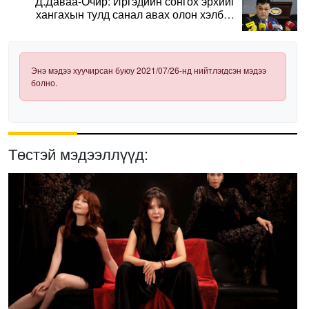
Д.Даваа-Очир: Иргэдийн сонгох эрхийг
хангахын тулд санал авах олон хэлбэр
нэвтрүүлэх шаардлагатай
Энэ мэдээ хуучирсан буюу 2021/07/26-нд нийтлэгдсэн мэдээ
болно.
Төстэй мэдээллүүд: