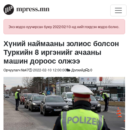
Энэ мэдээ хуучирсан буюу 2022/02/10-нд нийтлэгдсэн мэдээ болно.
Хүний наймааны золиос болсон
Туркийн 8 иргэнийг ачааны
машин дороос олжээ
Орчуулагч №47
2022-02-10 12:00:00
Дэлхийд
0