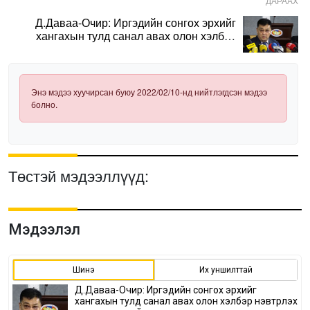
ДАРААХ
Д.Даваа-Очир: Иргэдийн сонгох эрхийг
хангахын тулд санал авах олон хэлбэр
нэвтрүүлэх шаардлагатай
Энэ мэдээ хуучирсан буюу 2022/02/10-нд нийтлэгдсэн мэдээ
болно.
Төстэй мэдээллүүд:
Мэдээлэл
Шинэ
Их уншилттай
Д.Даваа-Очир: Иргэдийн сонгох эрхийг
хангахын тулд санал авах олон хэлбэр нэвтрүүлэх