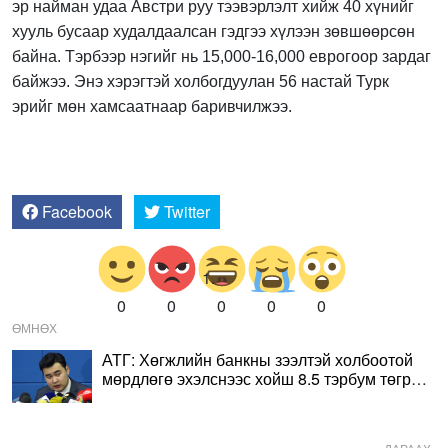
эр найман удаа Австри руу тээвэрлэлт хийж 40 хүнийг
хууль бусаар худалдаалсан гэдгээ хүлээн зөвшөөрсөн
байна. Тэрбээр нэгийг нь 15,000-16,000 еврогоор зардаг
байжээ. Энэ хэрэгтэй холбогдуулан 56 настай Турк
эрийг мөн хамсаатнаар баривчилжээ.
Facebook
Twitter
0
0
0
0
0
ӨМНӨХ
АТГ: Хөгжлийн банкны зээлтэй холбоотой
мөрдлөгө эхэлснээс хойш 8.5 тэрбум төгрөг
төлөгдсөн