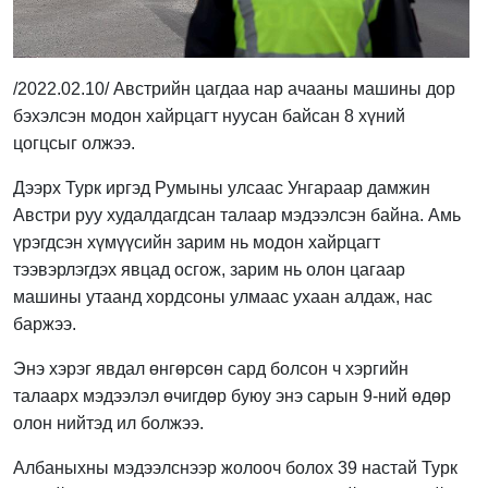
/2022.02.10/ Австрийн цагдаа нар ачааны машины дор
бэхэлсэн модон хайрцагт нуусан байсан 8 хүний
цогцсыг олжээ.
Дээрх Турк иргэд Румыны улсаас Унгараар дамжин
Австри руу худалдагдсан талаар мэдээлсэн байна. Амь
үрэгдсэн хүмүүсийн зарим нь модон хайрцагт
тээвэрлэгдэх явцад осгож, зарим нь олон цагаар
машины утаанд хордсоны улмаас ухаан алдаж, нас
баржээ.
Энэ хэрэг явдал өнгөрсөн сард болсон ч хэргийн
талаарх мэдээлэл өчигдөр буюу энэ сарын 9-ний өдөр
олон нийтэд ил болжээ.
Албаныхны мэдээлснээр жолооч болох 39 настай Турк