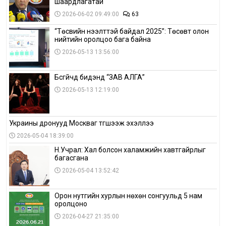
шаардлагатай
2026-06-02 09:49:00
63
“Төсвийн нээлттэй байдал 2025”: Төсөвт олон
нийтийн оролцоо бага байна
2026-05-13 13:56:00
Бүсгүйчүүд бидэнд “ЗАВ АЛГА”
2026-05-13 12:19:00
Украины дронууд Москваг түгшээж эхэллээ
2026-05-04 18:39:00
Н.Учрал: Хал болсон халамжийн хавтгайрлыг
багасгана
2026-05-04 13:52:42
Орон нутгийн хурлын нөхөн сонгуульд 5 нам
оролцоно
2026-04-27 21:35:00