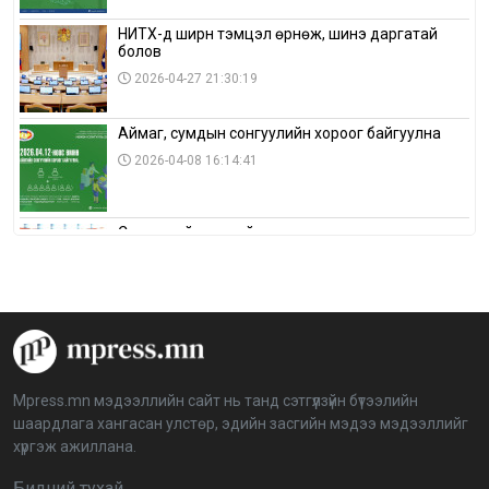
НИТХ-д ширүүн тэмцэл өрнөж, шинэ даргатай
болов
2026-04-27 21:30:19
Аймаг, сумдын сонгуулийн хороог байгуулна
2026-04-08 16:14:41
Сонгуулийн хуулийн зөрчил, шалгах,
шийдвэрлэх ажиллагааны талаар хэлэлцлээ
2026-04-08 16:09:26
“Дэлхийн мөнгөний долоо хоног-2026” аян Төв
аймагт үргэлжилж байна
2026-04-03 12:00:00
Mpress.mn мэдээллийн сайт нь танд сэтгүүлзүйн бүтээлийн
шаардлага хангасан улстөр, эдийн засгийн мэдээ мэдээллийг
BTS-ийн тоглолтыг Netflix дэлхий даяар шууд
хүргэж ажиллана.
дамжуулна
2026-03-08 16:04:00
14
Бидний тухай