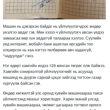
Машин нь цэвэрхэн байдаг нь үйлчлүүлэгчдээс өндөр
үнэлгээ авдаг гэв. Мөн хэзээ ч үйлчлүүлэгч авсан үедээ
замаасаа өөр хүн авдаггүй талаараа хэллээ. Сүүлийн
үед интернет, мобайл банк ашиглах иргэдийн тоо
олширсон нь хаа нэгтээ төлбөрөөө авч чадахгүй,
"чадуулдаг" гэнэ.
Нэг өдөрт хамгийн ихдээ 129 мянган төгрөг олж байжээ.
Хамгийн сонирхолтой үйлчлүүлэгчийг нь асуухад
машинд нь дүүрэн сарнай цэцэг хийгээд тогтсон газар
хүргүүлж байсан гэв.
Өндөр хөгжилтэй улс оронд хувийн машинаараа такси
үйлчилгээнд явахыг хориглодог. Харин манай улсад
хувийн машинаараа, чөлөөт цагаараа тогтмол орлого