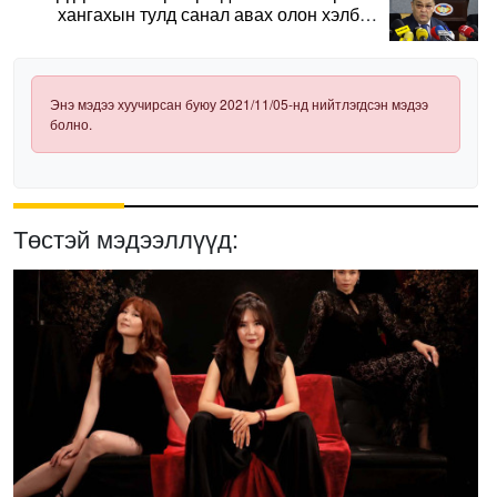
хангахын тулд санал авах олон хэлбэр
нэвтрүүлэх шаардлагатай
Энэ мэдээ хуучирсан буюу 2021/11/05-нд нийтлэгдсэн мэдээ
болно.
Төстэй мэдээллүүд: