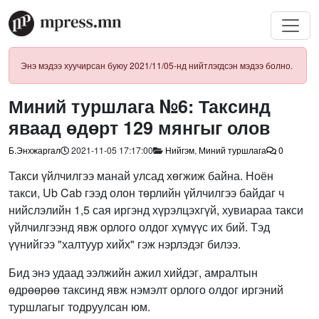
Энэ мэдээ хуучирсан буюу 2021/11/05-нд нийтлэгдсэн мэдээ болно.
Миний туршлага №6: Таксинд
яваад өдөрт 129 мянгыг олов
Б.Энхжаргал
2021-11-05 17:17:00
Нийгэм
,
Миний туршлага
0
Такси үйлчилгээ манай улсад хөгжиж байна. Ноён
такси, Ub Cab гээд олон төрлийн үйлчилгээ байдаг ч
нийслэлийн 1,5 сая иргэнд хүрэлцэхгүй, хувиараа такси
үйлчилгээнд явж орлого олдог хүмүүс их бий. Тэд
үүнийгээ "халтуур хийх" гэж нэрлэдэг билээ.
Бид энэ удаад ээлжийн ажил хийдэг, амралтын
өдрөөрөө таксинд явж нэмэлт орлого олдог иргэний
туршлагыг тодруулсан юм.