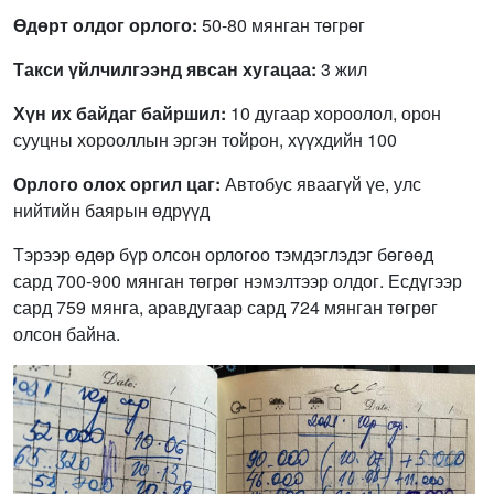
Өдөрт олдог орлого:
50-80 мянган төгрөг
Такси үйлчилгээнд явсан хугацаа:
3 жил
Хүн их байдаг байршил:
10 дугаар хороолол, орон
сууцны хорооллын эргэн тойрон, хүүхдийн 100
Орлого олох оргил цаг:
Автобус яваагүй үе, улс
нийтийн баярын өдрүүд
Тэрээр өдөр бүр олсон орлогоо тэмдэглэдэг бөгөөд
сард 700-900 мянган төгрөг нэмэлтээр олдог. Есдүгээр
сард 759 мянга, аравдугаар сард 724 мянган төгрөг
олсон байна.