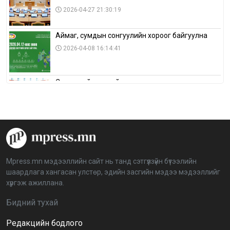
2026-04-27 21:30:19
Аймаг, сумдын сонгуулийн хороог байгуулна
2026-04-08 16:14:41
Сонгуулийн хуулийн зөрчил, шалгах,
шийдвэрлэх ажиллагааны талаар хэлэлцлээ
2026-04-08 16:09:26
“Дэлхийн мөнгөний долоо хоног-2026” аян Төв
аймагт үргэлжилж байна
2026-04-03 12:00:00
Mpress.mn мэдээллийн сайт нь танд сэтгүүлзүйн бүтээлийн
шаардлага хангасан улстөр, эдийн засгийн мэдээ мэдээллийг
BTS-ийн тоглолтыг Netflix дэлхий даяар шууд
хүргэж ажиллана.
дамжуулна
2026-03-08 16:04:00
14
Бидний тухай
Редакцийн бодлого
Иргэдийн төлөөлөгчдийн хурлын 2026 оны