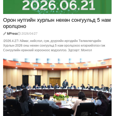
Орон нутгийн хурлын нөхөн сонгуульд 5 нам
оролцоно
MPress
2026/04/27
/2026.4.27/ Аймаг, нийслэл, сум, дүүргийн иргэдийн Төлөөлөгчдийн
Хурлын 2026 оны нөхөн сонгуульд 5 нам оролцохоо илэрхийллээ гэж
Сонгуулийн ерөнхий хорооноос мэдээллээ. Эдгээрт: Монгол