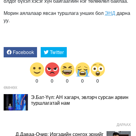
олдог бүхэл хэсэг хүн байгаагийн нэг төлөөлөл байлаа.
Морин аялалаар явсан туршлага унших бол
ЭНД
дарна
уу.
Facebook
Twitter
0
0
0
0
0
ӨМНӨХ
Э.Бат-Үүл: АН хагарч, эвлэрч сурсан арвин
туршлагатай нам
ДАРААХ
Д.Даваа-Очир: Иргэдийн сонгох эрхийг