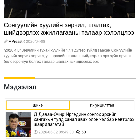
Сонгуулийн хуулийн зөрчил, шалгах,
шийдвэрлэх ажиллагааны талаар хэлэлцлээ
MPress
2026/04/08
/2026.4.8/ Зөрчлийн тухай хуулийн 17.1 дүгээр зүйлд заасан Сонгуулийн
хуулийг зөрчих зөрчил, уг зөрчлийг шалган шийдвэрлэх эрх зүйн орчныг
боловсронгуй болгох талаар шалгах, шийдвэрлэх эрх
Мэдээлэл
Шинэ
Их уншилттай
Д.Даваа-Очир: Иргэдийн сонгох эрхийг
хангахын тулд санал авах олон хэлбэр нэвтрүүлэх
шаардлагатай
2026-06-02 09:49:00
63