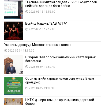
“Төсвийн нээлттэй байдал 2025”: Төсөвт олон
нийтийн оролцоо бага байна
2026-05-13 13:56:00
Бүсгүйчүүд бидэнд “ЗАВ АЛГА”
2026-05-13 12:19:00
Украины дронууд Москваг түгшээж эхэллээ
2026-05-04 18:39:00
Н.Учрал: Хал болсон халамжийн хавтгайрлыг
багасгана
2026-05-04 13:52:42
Орон нутгийн хурлын нөхөн сонгуульд 5 нам
оролцоно
2026-04-27 21:35:00
НИТХ-д ширүүн тэмцэл өрнөж, шинэ даргатай
болов