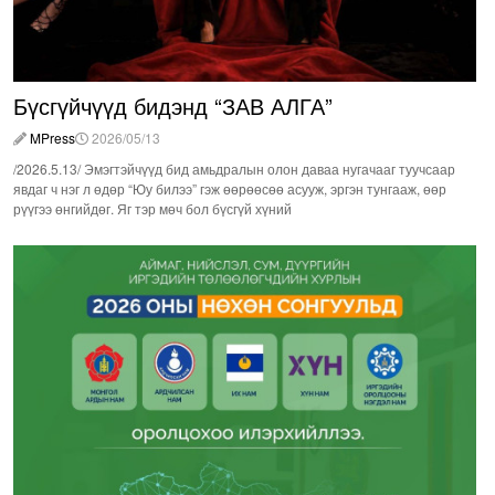
Бүсгүйчүүд бидэнд “ЗАВ АЛГА”
MPress
2026/05/13
/2026.5.13/ Эмэгтэйчүүд бид амьдралын олон даваа нугачааг туучсаар
явдаг ч нэг л өдөр “Юу билээ” гэж өөрөөсөө асууж, эргэн тунгааж, өөр
рүүгээ өнгийдөг. Яг тэр мөч бол бүсгүй хүний