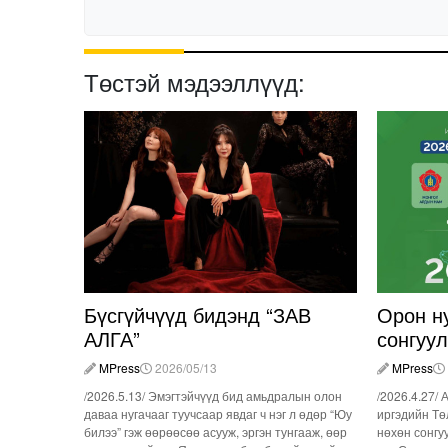
Төстэй мэдээллүүд:
Бүсгүйчүүд бидэнд “ЗАВ
Орон н
АЛГА”
сонгуу
MPress
2026/05/13
MPress
/2026.5.13/ Эмэгтэйчүүд бид амьдралын олон
/2026.4.27/ 
даваа нугачааг туучсаар явдаг ч нэг л өдөр “Юу
иргэдийн Тө
билээ” гэж өөрөөсөө асууж, эргэн тунгааж, өөр
нөхөн сонгу