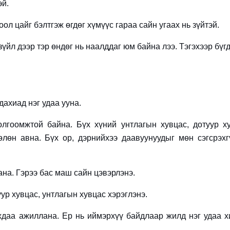
эй.
оол цайг бэлтгэж өгдөг хүмүүс гараа сайн угаах нь зүйтэй.
 зүйл дээр тэр өндөг нь наалддаг юм байна лээ. Тэгэхээр бүг
дахиад нэг удаа ууна.
гоомжтой байна. Бүх хүний унтлагын хувцас, дотуур х
өөлөн авна. Бүх ор, дэрнийхээ даавуунуудыг мөн сэгсрэхг
ана. Гэрээ бас маш сайн цэвэрлэнэ.
уур хувцас, унтлагын хувцас хэрэглэнэ.
хдаа ажиллана. Ер нь иймэрхүү байдлаар жилд нэг удаа х