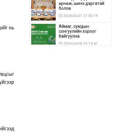
өрнөж, шинэ даргатай
болов
2026-04-27 21:30:19
Аймаг, сумдын
дийг нь
сонгуулийн хороог
байгуулна
2026-04-08 16:14:41
Сонгуулийн хуулийн
зөрчил, шалгах,
шийдвэрлэх
ажиллагааны талаар
2026-04-08 16:09:26
хэлэлцлээ
увцсыг
“Дэлхийн мөнгөний
үйгээр
долоо хоног-2026” аян
Төв аймагт үргэлжилж
байна
2026-04-03 12:00:00
BTS-ийн тоглолтыг
Netflix дэлхий даяар
шууд дамжуулна
2026-03-08 16:04:00
ийгээд
14