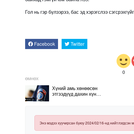
Гол нь гэр бүлээрээ, бас эд хэрэгслээ сэгсрэхгүй
Facebook
Twitter
0
ӨМНӨХ
Хүний амь хөнөөсөн
этгээдүүд дахин хүн
барьцаалж явахад нь
баривчилжээ
Энэ мэдээ хуучирсан буюу 2024/02/16-нд нийтлэгдсэн м