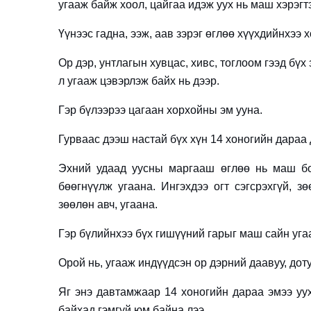
угааж байж хоол, цайгаа идэж уух нь маш хэрэгт
Үүнээс гадна, ээж, аав зэрэг өглөө хүүхдийнхээ х
Ор дэр, унтлагын хувцас, хивс, тоглоом гээд бүх
л угааж цэвэрлэж байх нь дээр.
Гэр бүлээрээ цагаан хорхойны эм ууна.
Гурваас дээш настай бүх хүн 14 хоногийн дараа 
Эхний удаад уусны маргааш өглөө нь маш бол
бөөгнүүлж угаана. Ингэхдээ огт сэгсрэхгүй, з
зөөлөн авч, угаана.
Гэр бүлийнхээ бүх гишүүний гарыг маш сайн уга
Орой нь, угааж индүүдсэн ор дэрний даавуу, дот
Яг энэ давтамжаар 14 хоногийн дараа эмээ уу
байхад гэмгүй юм байна лээ.