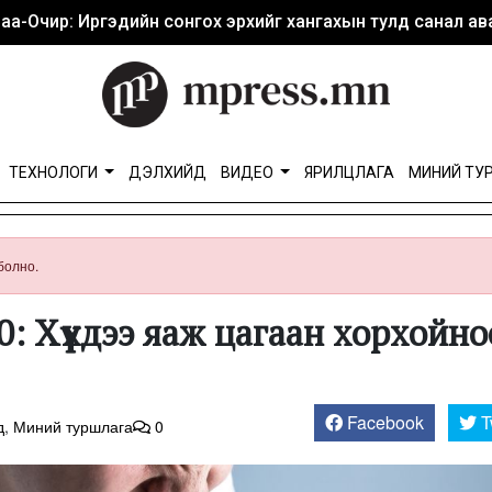
аа-Очир: Иргэдийн сонгох эрхийг хангахын тулд санал ава
ТЕХНОЛОГИ
ДЭЛХИЙД
ВИДЕО
ЯРИЛЦЛАГА
МИНИЙ ТУ
болно.
үүхдээ яаж цагаан хорхойно
Facebook
T
д
,
Миний туршлага
0