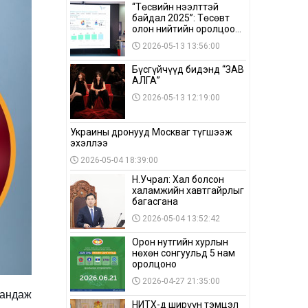
“Төсвийн нээлттэй
байдал 2025”: Төсөвт
олон нийтийн оролцоо
бага байна
2026-05-13 13:56:00
Бүсгүйчүүд бидэнд “ЗАВ
АЛГА”
2026-05-13 12:19:00
Украины дронууд Москваг түгшээж
эхэллээ
2026-05-04 18:39:00
Н.Учрал: Хал болсон
халамжийн хавтгайрлыг
багасгана
2026-05-04 13:52:42
Орон нутгийн хурлын
нөхөн сонгуульд 5 нам
оролцоно
2026-04-27 21:35:00
вандаж
НИТХ-д ширүүн тэмцэл