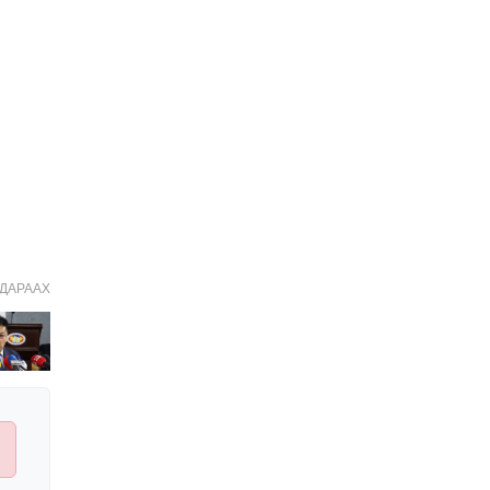
Иргэдийн
төлөөлөгчдийн хурлын
2026 оны нөхөн сонгууль
6 дугаар сарын 21-нд
2026-03-05 11:36:28
болно
Д.Тэгшбаяр: НҮБ-ын
тогтоол санаачилж,
батлуулсан нь Монгол
Улсын манлайллыг олон
2026-03-04 09:00:00
улсад таниулсан
Ерөнхийлөгч өө, жоомоо
алах гээд байшингаа
шатаав!
2026-02-27 16:40:00
2
ДАРААХ
Улс төрийн намуудын
2025 оны тайлан олон
нийтэд ил боллоо
2026-02-27 14:48:26
ХОРИОТОЙ!
2026-02-25 13:40:04