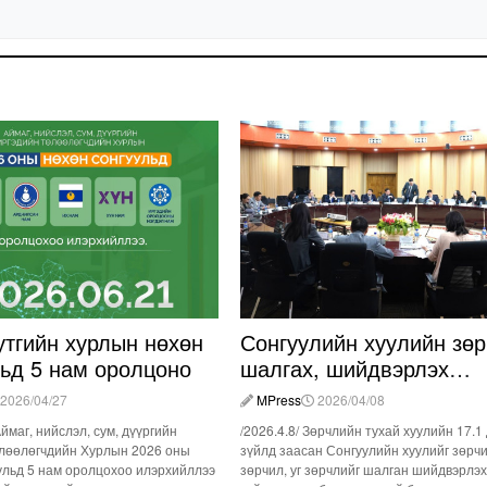
утгийн хурлын нөхөн
Сонгуулийн хуулийн зөр
льд 5 нам оролцоно
шалгах, шийдвэрлэх
ажиллагааны талаар
2026/04/27
MPress
2026/04/08
хэлэлцлээ
Аймаг, нийслэл, сум, дүүргийн
/2026.4.8/ Зөрчлийн тухай хуулийн 17.1
лөөлөгчдийн Хурлын 2026 оны
зүйлд заасан Сонгуулийн хуулийг зөрч
ульд 5 нам оролцохоо илэрхийллээ
зөрчил, уг зөрчлийг шалган шийдвэрлэх