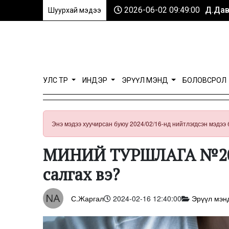
2026-06-02 09:49:00
Д.Дав
Шуурхай мэдээ
УЛС ТӨР
ИНДЭР
ЭРҮҮЛ МЭНД
БОЛОВСРОЛ
Энэ мэдээ хуучирсан буюу 2024/02/16-нд нийтлэгдсэн мэдээ 
МИНИЙ ТУРШЛАГА №20: Х
салгах вэ?
С.Жаргал
2024-02-16 12:40:00
Эрүүл мэн