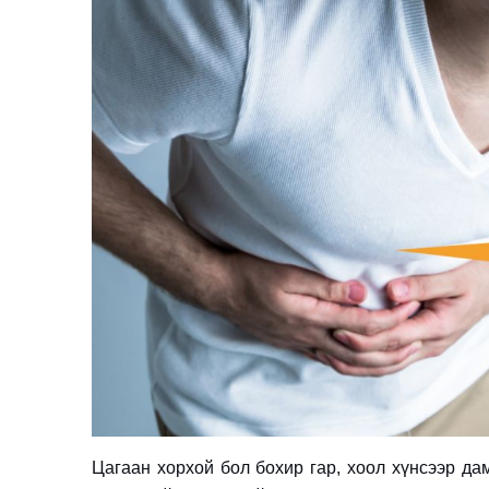
Цагаан хорхой бол бохир гар, хоол хүнсээр да