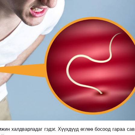
мжин халдварладаг гэдэг. Хүүхдүүд өглөө босоод гараа са