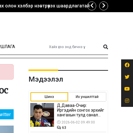
х олон хэлбэр нэвтрүүлэх шаардлагатай
РШЛАГА
Мэдээлэл
ос
Шинэ
Их уншилттай
Д.Даваа-Очир:
Иргэдийн сонгох эрхийг
witter
хангахын тулд санал
авах олон хэлбэр
2026-06-02 09:49:00
нэвтрүүлэх
63
шаардлагатай