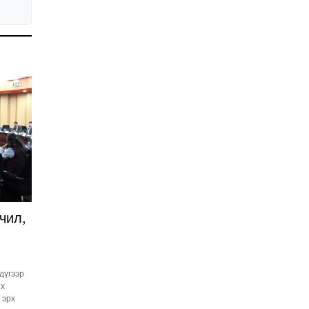
Улстөрд хэн мөнгө
төлдөг вэ буюу
мөнгөний мөрийг
цахимаар мөшгих нь
2026-02-11 15:09:00
СЕХ: Улс төрийн 6 намыг
идэвхгүйд тооцуулах
асуудлаар Дээд шүүхэд
мэдээлэл хүргүүлнэ
2026-02-11 11:50:00
Эпштэйний файлууд:
Х.Баттулгатай
холбоотой имэйлийн
илэрцүүд олдлоо
2026-02-03 10:30:00
Улс төрийн нам ЯАГААД
чил,
ХЭРЭГТЭЙ вэ?
2026-02-02 12:00:00
Ерөнхий сайд
 дүгээр
Г.Занданшатар Монгол
их
Улсыг ямар
 эрх
байгууллагат нэгтгэв?
2026-01-23 13:59:00