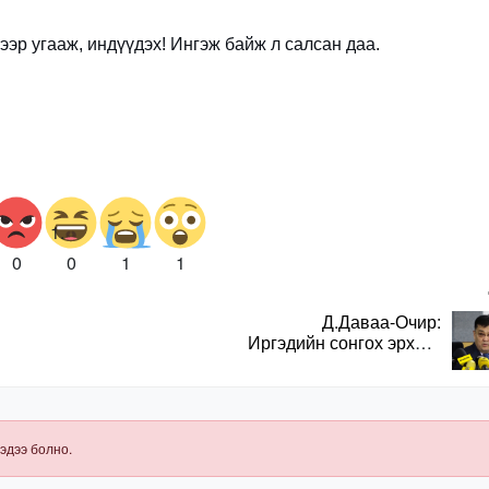
гээр угааж, индүүдэх
! Ингэж байж л салсан даа.
0
0
1
1
Д.Даваа-Очир:
Иргэдийн сонгох эрхийг
хангахын тулд санал
авах олон хэлбэр
нэвтрүүлэх
шаардлагатай
эдээ болно.