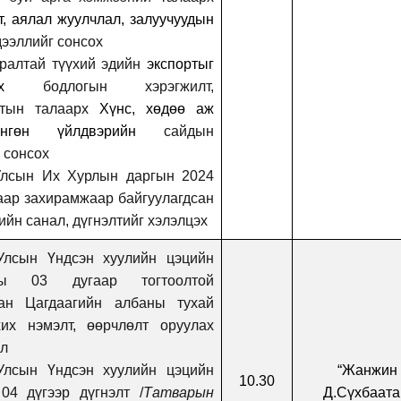
т
,
аялал жуулчлал
,
залуучуудын
ээллийг сонсох
ралтай түүхий эдийн
экспортыг
үлэх
бодлогын хэрэгжилт,
алтын
талаарх
Хүнс, хөдөө аж
нгөн үйлдвэрийн
сайдын
 сонсох
Улсын Их Хурлын даргын 2024
аар захирамжаар байгуулагдсан
ийн санал, дүгнэлтийг хэлэлцэх
Улсын Үндсэн хуулийн цэцийн
ы 03 дугаар тогтоолтой
лан Цагдаагийн албаны тухай
хих нэмэлт, өөрчлөлт оруулах
ал
Улсын Үндсэн хуулийн цэцийн
“Жанжин
10.30
04 дүгээр дүгнэлт /
Татварын
Д.Сүхбаата