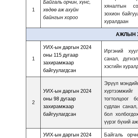
Байгаль орчин, хүнс,
хяналтын со
1
хөдөө аж ахуйн
зохион байгуу
байнгын хороо
хуралдаан
АЖЛЫН Х
УИХ-ын даргын 2024
Иргэний хуу
оны 115 дугаар
1
санал, дүгнэ
захирамжаар
хэсгийн хурал
байгуулагдсан
Эрүүл мэндийн
УИХ-ын даргын 2024
хүртээмжийг
оны 98 дугаар
тогтолцоог б
2
захирамжаар
судлан санал,
байгуулагдсан
бол холбогдо
үүрэг бүхий а
УИХ-ын даргын 2024
Байгаль орч