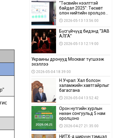
“Төсвийн нээлттэй
байдал 2025”: Төсөвт
олон нийтийн оролцоо
бага байна
2026-05-13 13:56:00
Бүсгүйчүүд бидэнд “ЗАВ
АЛГА”
2026-05-13 12:19:00
Украины дронууд Москваг түгшээж
эхэллээ
2026-05-04 18:39:00
Н.Учрал: Хал болсон
халамжийн хавтгайрлыг
р”
багасгана
2026-05-04 13:52:42
гис
Орон нутгийн хурлын
нөхөн сонгуульд 5 нам
оролцоно
2026-04-27 21:35:00
НИТХ-д ширүүн тэмцэл