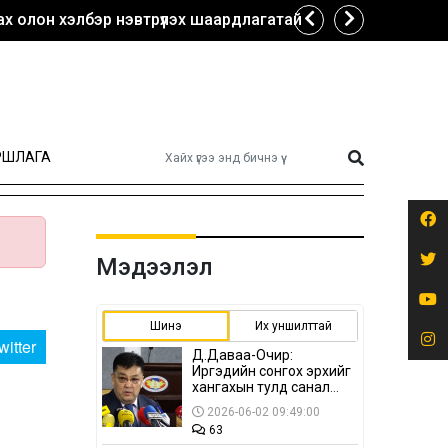
х олон хэлбэр нэвтрүүлэх шаардлагатай
РШЛАГА
Мэдээлэл
Шинэ
Их уншилттай
witter
Д.Даваа-Очир:
Иргэдийн сонгох эрхийг
хангахын тулд санал
авах олон хэлбэр
2026-06-02 09:49:00
нэвтрүүлэх
63
шаардлагатай