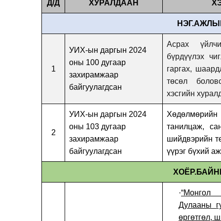
Д/Д
ХУРАЛДААН
Х
НЭГ.АЖЛЫН
Асрах үйлч
УИХ-ын даргын 2024
бүрдүүлэх чиг
оны 100 дугаар
1
гаргах, шаард
захирамжаар
төсөл болов
байгуулагдсан
хэсгийн хурал
УИХ-ын даргын 2024
Хөдөлмөрийн
оны 103 дугаар
танилцаж, сан
2
захирамжаар
шийдвэрийн т
байгуулагдсан
үүрэг бүхий а
ХОЁР.БАЙ
·
“Монгол
Дулааны г
өргөтгөл, 