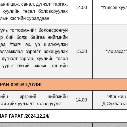
анилцаж, санал, дүгнэлт гаргах,
14.00
“Үндсэн хуу
 хуулийн төсөл боловсруулах
жлын хэсгийн хуралдаан
ууль тогтоомжийг боловсронгуй
эр бий болж байгаа нийгмийн
цаа /тээгч эх, үр шилжүүлэн
алгамжлал зэрэг/-г зохицуулах
15.30
“
Их засаг
”
 дүгнэлт гарган, хуулийн төсөл
х үүрэг бүхий ажлын хэсгийн
УРАВ.ХЭЛЭЛЦҮҮЛЭГ
ийн иргэний нийгмийн
“Жанжин
14.00
ай хийх уулзалт- хэлэлцүүлэг
Д.Сүхбаата
Р ГАРАГ /2024.12.24/