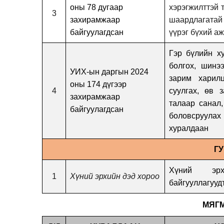
оны 78 дугаар
хэрэгжилттэй т
3
захирамжаар
шаардлагатай
байгуулагдсан
үүрэг бүхий а
Гэр бүлийн х
болгох, шинэ
УИХ-ын даргын 2024
зарим харил
оны 174 дүгээр
4
суулгах, өв з
захирамжаар
талаар санал,
байгуулагдсан
боловсруула
хуралдаан
Г
Хүний эрх
1
Хүний эрхийн дэд хороо
байгууллагуудт
МЯГМА