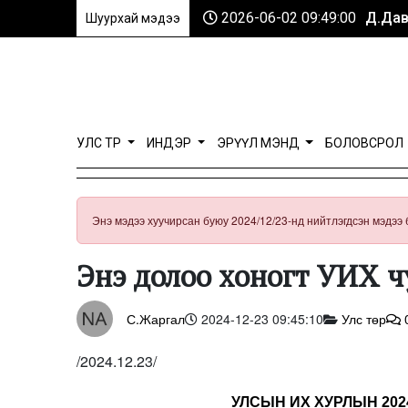
2026-06-02 09:49:00
Д.Дав
Шуурхай мэдээ
УЛС ТӨР
ИНДЭР
ЭРҮҮЛ МЭНД
БОЛОВСРОЛ
Энэ мэдээ хуучирсан буюу 2024/12/23-нд нийтлэгдсэн мэдээ 
Энэ долоо хоногт УИХ ч
С.Жаргал
2024-12-23 09:45:10
Улс төр
/2024.12.23/
УЛСЫН ИХ ХУРЛЫН 20