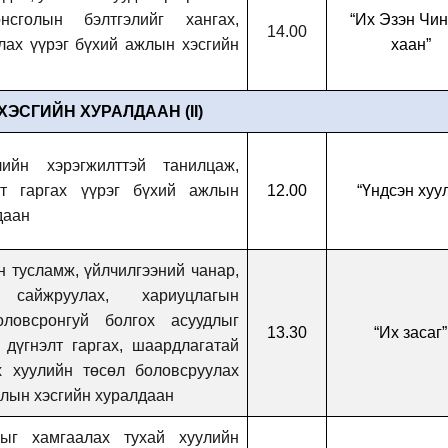
нсголын бэлтгэлийг хангах,
“Их Эзэн Чин
14.00
лах үүрэг бүхий ажлын хэсгийн
хаан”
ЭСГИЙН ХУРАЛДААН (II)
лийн хэрэгжилттэй танилцаж,
лт гаргах үүрэг бүхий ажлын
12.00
“Үндсэн хуу
даан
 тусламж, үйлчилгээний чанар,
 сайжруулах, хариуцлагын
оловсронгуй болгох асуудлыг
13.30
“
Их засаг
”
 дүгнэлт гаргах, шаардлагатай
х хуулийн төсөл боловсруулах
жлын хэсгийн хуралдаан
ныг хамгаалах тухай хуулийн