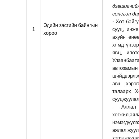
дэвшигчи
сонсгол да
·
Хот байгу
Эдийн засгийн байнгын
1
сууц, инже
хороо
ахуйн өнөө
хямд үнээр
явц, ипот
Улаанбаат
автозам
шийдвэрлэ
авч хэрэ
талаарх Х
сууцжуулал
·
Аялал
хөгжил
,
ая
нэмэгдүүл
аялал жуул
хэрэгжүүл