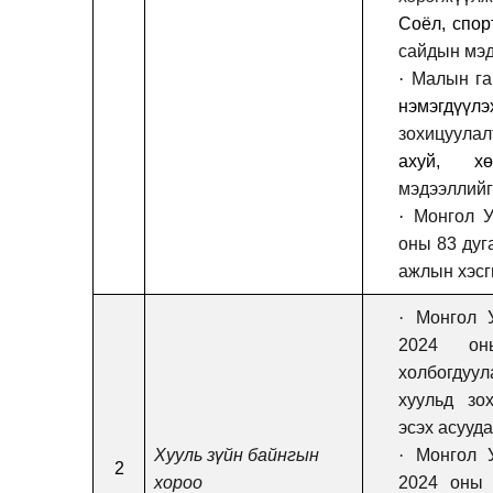
Соёл
,
спор
сайдын мэд
·
М
ал
ын га
нэмэгдү
зохицуул
ахуй, хө
мэдээллийг
·
Монгол 
оны 83 дуг
ажлын хэсг
·
Монгол 
2024 он
холбогдуу
хуульд зо
эсэх асууд
Хууль зүйн байнгын
·
Монгол 
2
хороо
2024 оны 