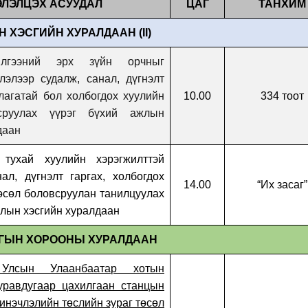
ЭЛЭЛЦЭХ АСУУДАЛ
ЦАГ
ТАНХИМ
 ХЭСГИЙН ХУРАЛДААН (II)
илгээний эрх зүйн орчныг
лэлээр судалж, санал, дүгнэлт
лагатай бол холбогдох хуулийн
10.00
334 тоот
сруулах үүрэг бүхий
ажлын
даан
 тухай хуулийн хэрэгжилттэй
ал, дүгнэлт гаргах, холбогдох
14.00
“
Их засаг
”
өсөл боловсруулан танилцуулах
жлын хэсгийн хуралдаан
НГЫН ХОРООНЫ ХУРАЛДААН
 Улсын Улаанбаатар хотын
уравдугаар цахилгаан станцын
шинэчлэлийн төслийн зураг төсөл