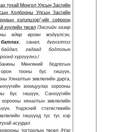
ах тухай Монгол Улсын Засгийн
осын Холбооны Улсын Засгийн
ондын хэлэлцээр”-ийг соёрхон
ай хуулийн төсөл
/
Засгийн газар
0-ны өдөр өргөн мэдүүлсэн,
батлах
, санал, дүгнэлтээ
байдал, гадаад бодлогын
роонд хүргүүлнэ.
/
лбанкны Мөнгөний бодлогын
 орон тооны бус гишүүн,
ны Хяналтын зөвлөлийн дарга,
анхүүгийн зохицуулах хорооны
ны бус гишүүн, Санхүүгийн
х хорооны хяналтын зөвлөлийн
шүүн, Үндэсний статистикийн
өвлөлийн гишүүнд тус тус нэр
тухай асуудал
хорооны тогтоолын төсөл /
Нэр