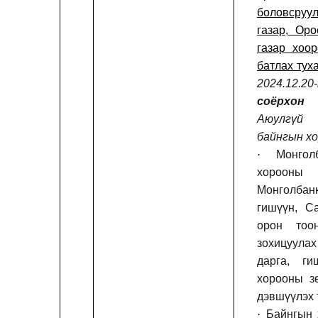
боловсруул
газар, Ор
газар хоор
батлах тух
2024.12.2
соёрхон 
Аюулгүй 
байнгын хо
·
Монго
хорооны
Монголбанк
гишүүн, С
орон тоо
зохицуула
дарга, ги
хорооны з
дэвшүүлэх 
·
Байнгын 