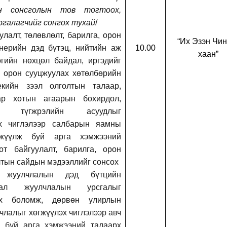
йн сонсголын тов тогтоох,
ргалагчийг сонгох тухай
/
улалт, төлөвлөлт, барилга, орон
“Их Эзэн Чин
нерийн дэд бүтэц, нийтийн аж
10.00
хаан”
гийн нөхцөл байдал, иргэдийг
 орон сууцжуулах хөтөлбөрийн
екийн зээл олголтын талаар,
ар хотын агаарын бохирдол,
ын түгжрэлийн асуудлыг
х чиглэлээр салбарын яамны
гжүүлж буй арга хэмжээний
от байгуулалт, барилга, орон
тын сайдын мэдээллийг сонсох
 жуулчлалын дэд бүтцийн
лал жуулчлалын урсгалыг
эх боломж
,
дөрвөн улирлын
члалыг хөгжүүлэх
чиглэлээр авч
ж буй арга хэмжээний
талаарх