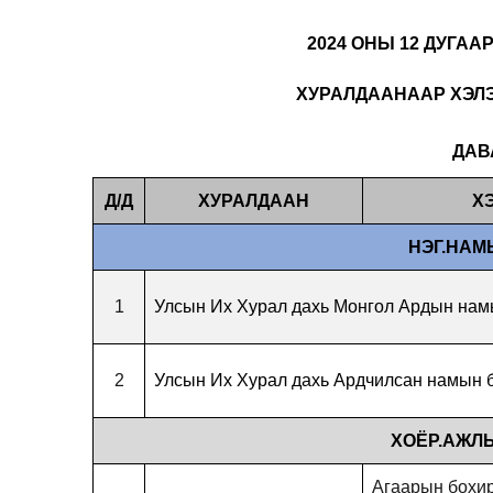
2024 ОНЫ 12 ДУГАА
ХУРАЛДААНААР ХЭЛЭ
ДАВА
Д/Д
ХУРАЛДААН
Х
НЭГ.НАМ
1
Улсын Их Хурал дахь Монгол Ардын нам
2
Улсын Их Хурал дахь Ардчилсан намын 
ХОЁР.АЖЛЫ
Агаарын бохир