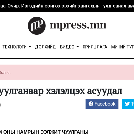
аа-Очир: Иргэдийн сонгох эрхийг хангахын тулд санал ава
ТЕХНОЛОГИ
ДЭЛХИЙД
ВИДЕО
ЯРИЛЦЛАГА
МИНИЙ ТУ
болно.
уулганаар хэлэлцэх асуудал
Facebook
T
0
24 ОНЫ НАМРЫН ЭЭЛЖИТ ЧУУЛГАНЫ