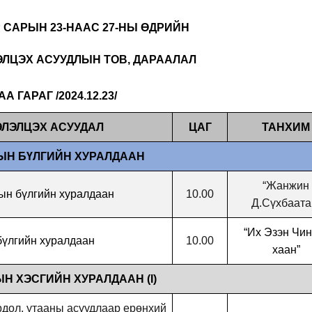
Р САРЫН 23-НААС 27-НЫ ӨДРИЙН
ЛЦЭХ АСУУДЛЫН ТОВ, ДАРААЛАЛ
А ГАРАГ /2024.12.23/
ЭЛЭЛЦЭХ АСУУДАЛ
ЦАГ
ТАНХИМ
ЫН БҮЛГИЙН ХУРАЛДААН
“Жанжин
ын б
ү
лгийн хуралдаан
10.00
Д.Сүхбаата
“Их Эзэн Чин
бүлгийн хуралдаан
10.00
хаан”
Н ХЭСГИЙН ХУРАЛДААН (I)
дол, утааны асуудлаар ерөнхий