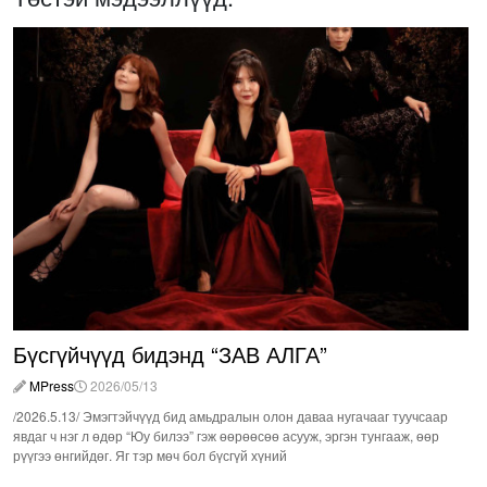
Бүсгүйчүүд бидэнд “ЗАВ АЛГА”
MPress
2026/05/13
/2026.5.13/ Эмэгтэйчүүд бид амьдралын олон даваа нугачааг туучсаар
явдаг ч нэг л өдөр “Юу билээ” гэж өөрөөсөө асууж, эргэн тунгааж, өөр
рүүгээ өнгийдөг. Яг тэр мөч бол бүсгүй хүний