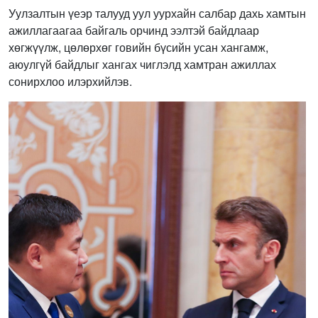
Уулзалтын үеэр талууд уул уурхайн салбар дахь хамтын
ажиллагаагаа байгаль орчинд ээлтэй байдлаар
хөгжүүлж, цөлөрхөг говийн бүсийн усан хангамж,
аюулгүй байдлыг хангах чиглэлд хамтран ажиллах
сонирхлоо илэрхийлэв.