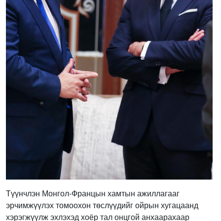
Түүнчлэн Монгол-Францын хамтын ажиллагааг
эрчимжүүлэх томоохон төслүүдийг ойрын хугацаанд
хэрэгжүүлж эхлэхэд хоёр тал онцгой анхаарахаар