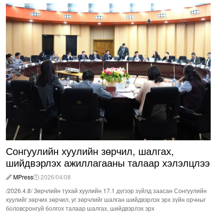
Сонгуулийн хуулийн зөрчил, шалгах,
шийдвэрлэх ажиллагааны талаар хэлэлцлээ
MPress
2026/04/08
/2026.4.8/ Зөрчлийн тухай хуулийн 17.1 дүгээр зүйлд заасан Сонгуулийн
хуулийг зөрчих зөрчил, уг зөрчлийг шалган шийдвэрлэх эрх зүйн орчныг
боловсронгуй болгох талаар шалгах, шийдвэрлэх эрх