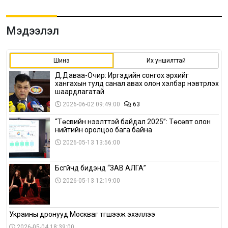
Мэдээлэл
Шинэ
Их уншилттай
Д.Даваа-Очир: Иргэдийн сонгох эрхийг
хангахын тулд санал авах олон хэлбэр нэвтрүүлэх
шаардлагатай
2026-06-02 09:49:00
63
“Төсвийн нээлттэй байдал 2025”: Төсөвт олон
нийтийн оролцоо бага байна
2026-05-13 13:56:00
Бүсгүйчүүд бидэнд “ЗАВ АЛГА”
2026-05-13 12:19:00
Украины дронууд Москваг түгшээж эхэллээ
2026-05-04 18:39:00