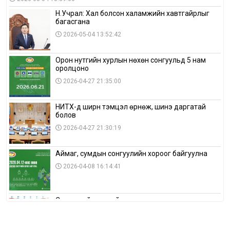
Н.Учрал: Хал болсон халамжийн хавтгайрлыг
багасгана
2026-05-04 13:52:42
Орон нутгийн хурлын нөхөн сонгуульд 5 нам
оролцоно
2026-04-27 21:35:00
НИТХ-д ширүүн тэмцэл өрнөж, шинэ даргатай
болов
2026-04-27 21:30:19
Аймаг, сумдын сонгуулийн хороог байгуулна
2026-04-08 16:14:41
Сонгуулийн хуулийн зөрчил, шалгах,
шийдвэрлэх ажиллагааны талаар хэлэлцлээ
2026-04-08 16:09:26