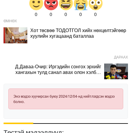
0
0
0
0
0
ӨМНӨХ
Хот төсвөө ТОДОТГОЛ хийх нөхцөлтэйгөөр
хуулийн хугацаанд баталлаа
ДАРААХ
Д.Даваа-Очир: Иргэдийн сонгох эрхийг
хангахын тулд санал авах олон хэлбэр
нэвтрүүлэх шаардлагатай
Энэ мэдээ хуучирсан буюу 2024/12/04-нд нийтлэгдсэн мэдээ
болно.
Төстэй мэдээллүүд: