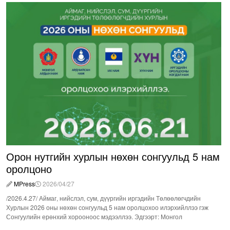
Орон нутгийн хурлын нөхөн сонгуульд 5 нам
оролцоно
MPress
2026/04/27
/2026.4.27/ Аймаг, нийслэл, сум, дүүргийн иргэдийн Төлөөлөгчдийн
Хурлын 2026 оны нөхөн сонгуульд 5 нам оролцохоо илэрхийллээ гэж
Сонгуулийн ерөнхий хорооноос мэдээллээ. Эдгээрт: Монгол