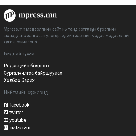
“Дэлхийн мөнгөний долоо хоног-2026” аян Төв
аймагт үргэлжилж байна
2026-04-03 12:00:00
Mpress.mn мэдээллийн сайт нь танд сэтгүүлзүйн бүтээлийн
шаардлага хангасан улстөр, эдийн засгийн мэдээ мэдээллийг
BTS-ийн тоглолтыг Netflix дэлхий даяар шууд
хүргэж ажиллана.
дамжуулна
2026-03-08 16:04:00
14
Бидний тухай
Редакцийн бодлого
Иргэдийн төлөөлөгчдийн хурлын 2026 оны
нөхөн сонгууль 6 дугаар сарын 21-нд болно
Сурталчилгаа байршуулах
2026-03-05 11:36:28
Холбоо барих
Нийгмийн сүлжээнд
Д.Тэгшбаяр: НҮБ-ын тогтоол санаачилж,
батлуулсан нь Монгол Улсын манлайллыг олон
улсад таниулсан
facebook
2026-03-04 09:00:00
twitter
youtube
Ерөнхийлөгч өө, жоомоо алах гээд байшингаа
шатаав!
instagram
2026-02-27 16:40:00
2