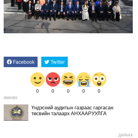
Facebook
Twitter
0
0
0
0
0
ӨМНӨХ
Үндэсний аудитын газраас гаргасан
төсвийн талаарх АНХААРУУЛГА
ДАРААХ