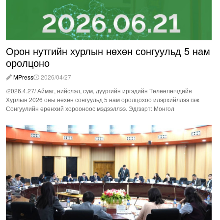
Орон нутгийн хурлын нөхөн сонгуульд 5 нам
оролцоно
MPress
2026/04/27
/2026.4.27/ Аймаг, нийслэл, сум, дүүргийн иргэдийн Төлөөлөгчдийн
Хурлын 2026 оны нөхөн сонгуульд 5 нам оролцохоо илэрхийллээ гэж
Сонгуулийн ерөнхий хорооноос мэдээллээ. Эдгээрт: Монгол