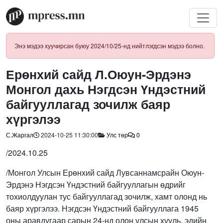
Энэ мэдээ хуучирсан буюу 2024/10/25-нд нийтлэгдсэн мэдээ болно.
Ерөнхий сайд Л.Оюун-Эрдэнэ
Монгол дахь Нэгдсэн Үндэстний
байгууллагад зочилж баяр
хүргэлээ
С.Жаргал
2024-10-25 11:30:00
Улс төр
0
/2024.10.25
/Монгол Улсын Ерөнхий сайд Лувсаннамсрайн Оюун-
Эрдэнэ Нэгдсэн Үндэстний байгууллагын өдрийг
тохиолдуулан тус байгууллагад зочилж, хамт олонд нь
баяр хүргэлээ. Нэгдсэн Үндэстний байгууллага 1945
оны аравдугаар сарын 24-нд олон улсын хууль, эдийн