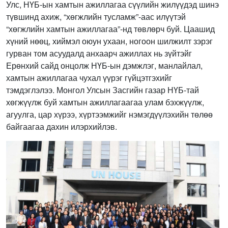
Улс, НҮБ-ын хамтын ажиллагаа сүүлийн жилүүдэд шинэ
түвшинд ахиж, “хөгжлийн тусламж”-аас илүүтэй
“хөгжлийн хамтын ажиллагаа”-нд төвлөрч буй. Цаашид
хүний нөөц, хиймэл оюун ухаан, ногоон шилжилт зэрэг
гурван том асуудалд анхаарч ажиллах нь зүйтэйг
Ерөнхий сайд онцолж НҮБ-ын дэмжлэг, манлайлал,
хамтын ажиллагаа чухал үүрэг гүйцэтгэхийг
тэмдэглэлээ. Монгол Улсын Засгийн газар НҮБ-тай
хөгжүүлж буй хамтын ажиллагаагаа улам бэхжүүлж,
агуулга, цар хүрээ, хүртээмжийг нэмэгдүүлэхийн төлөө
байгаагаа дахин илэрхийлэв.