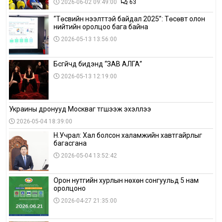
2026-06-02 09:49:00
63
“Төсвийн нээлттэй байдал 2025”: Төсөвт олон
нийтийн оролцоо бага байна
2026-05-13 13:56:00
Бүсгүйчүүд бидэнд “ЗАВ АЛГА”
2026-05-13 12:19:00
Украины дронууд Москваг түгшээж эхэллээ
2026-05-04 18:39:00
Н.Учрал: Хал болсон халамжийн хавтгайрлыг
багасгана
2026-05-04 13:52:42
Орон нутгийн хурлын нөхөн сонгуульд 5 нам
оролцоно
2026-04-27 21:35:00