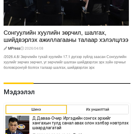
Сонгуулийн хуулийн зөрчил, шалгах,
шийдвэрлэх ажиллагааны талаар хэлэлцлээ
MPress
2026/04/08
/2026.4.8/ Зөрчлийн тухай хуулийн 17.1 дүгээр зүйлд заасан Сонгуулийн
хуулийг зөрчих зөрчил, уг зөрчлийг шалган шийдвэрлэх эрх зүйн орчныг
боловсронгуй болгох талаар шалгах, шийдвэрлэх эрх
Мэдээлэл
Шинэ
Их уншилттай
Д.Даваа-Очир: Иргэдийн сонгох эрхийг
хангахын тулд санал авах олон хэлбэр нэвтрүүлэх
шаардлагатай