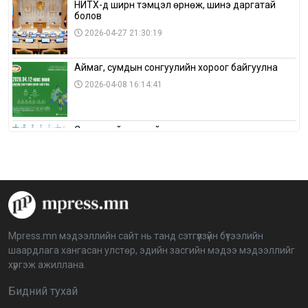
НИТХ-д ширүүн тэмцэл өрнөж, шинэ даргатай
болов
2026-04-27 21:30:19
Аймаг, сумдын сонгуулийн хороог байгуулна
2026-04-08 16:14:41
Сонгуулийн хуулийн зөрчил, шалгах,
шийдвэрлэх ажиллагааны талаар хэлэлцлээ
2026-04-08 16:09:26
“Дэлхийн мөнгөний долоо хоног-2026” аян Төв
аймагт үргэлжилж байна
2026-04-03 12:00:00
Mpress.mn мэдээллийн сайт нь танд сэтгүүлзүйн бүтээлийн
шаардлага хангасан улстөр, эдийн засгийн мэдээ мэдээллийг
BTS-ийн тоглолтыг Netflix дэлхий даяар шууд
хүргэж ажиллана.
дамжуулна
2026-03-08 16:04:00
14
Бидний тухай