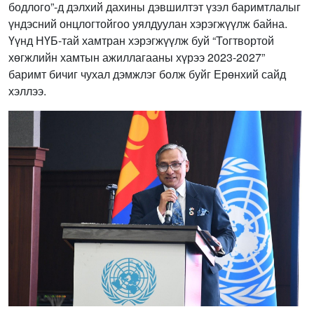
бодлого”-д дэлхий дахины дэвшилтэт үзэл баримтлалыг
үндэсний онцлогтойгоо уялдуулан хэрэгжүүлж байна.
Үүнд НҮБ-тай хамтран хэрэгжүүлж буй “Тогтвортой
хөгжлийн хамтын ажиллагааны хүрээ 2023-2027”
баримт бичиг чухал дэмжлэг болж буйг Ерөнхий сайд
хэллээ.