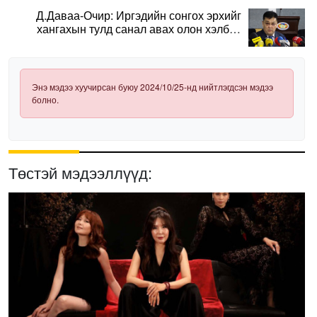
Д.Даваа-Очир: Иргэдийн сонгох эрхийг
хангахын тулд санал авах олон хэлбэр
нэвтрүүлэх шаардлагатай
Энэ мэдээ хуучирсан буюу 2024/10/25-нд нийтлэгдсэн мэдээ
болно.
Төстэй мэдээллүүд: