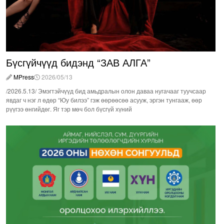
Бүсгүйчүүд бидэнд “ЗАВ АЛГА”
MPress
2026/05/13
/2026.5.13/ Эмэгтэйчүүд бид амьдралын олон даваа нугачааг туучсаар
явдаг ч нэг л өдөр “Юу билээ” гэж өөрөөсөө асууж, эргэн тунгааж, өөр
рүүгээ өнгийдөг. Яг тэр мөч бол бүсгүй хүний