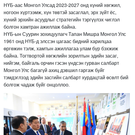
НҮБ-аас Монгол Улсад 2023-2027 онд хүний хөгжил,
ногоон хүртээмж, хүн төвтэй засаглал, эрх зүйт ёс,
хүний эрхийн асуудлыг стратегийн тэргүүлэх чиглэл
болгон хамтран ажиллаж байна.
НҮБ-ын Суурин зохицуулагч Тапан Мишра Монгол Улс
1961 онд НҮБ-д элссэн цагаас бидний харилцаа
өргөжин тэлж, хамтын ажиллагаа улам бүр бэхжиж
байна. Тогтвортой хөгжлийн зорилтын эдийн засаг,
нийгэм, байгаль орчин гэсэн үндсэн гурван салбарт
Монгол Улс багагүй ахиц дэвшил гаргаж буйг
тэмдэглээд эдийн засгийн салбарт хурдацтай өсөлт бий
болгож чадаж буйг онцоллоо.