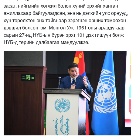
засаг, нийгмийн хөгжил болон хүний эрхийг ханган
ажиллахаар байгуулагдсан, энэ нь дэлхийн улс орнууд,
хүн төрөлхтөн энх тайвнаар зэрэгцэн орших томоохон
дэвшил болсон юм. Монгол Улс 1961 оны аравдугаар
сарын 27-нд НҮБ-ын бүрэн эрхт 101 дэх гишүүн болж
НҮБ-д төрийн далбаагаа мандуулжээ.