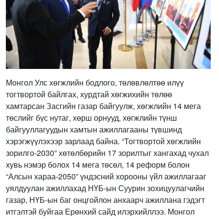
Монгол Улс хөгжлийн бодлого, төлөвлөлтөө илүү
тогтвортой байлгах, хурдтай хөгжихийн төлөө
хамтарсан Засгийн газар байгуулж, хөгжлийн 14 мега
төслийг бүс нутаг, хөрш орнууд, хөгжлийн түнш
байгууллагуудын хамтын ажиллагааны түвшинд
хэрэгжүүлэхээр зарлаад байна. “Тогтвортой хөгжлийн
зорилго-2030” хөтөлбөрийн 17 зорилтыг хангахад чухал
хувь нэмэр болох 14 мега төсөл, 14 реформ болон
“Алсын хараа-2050” үндэсний хорооны үйл ажиллагааг
уялдуулан ажиллахад НҮБ-ын Суурин зохицуулагчийн
газар, НҮБ-ын баг онцгойлон анхаарч ажиллана гэдэгт
итгэлтэй буйгаа Ерөнхий сайд илэрхийллээ. Монгол