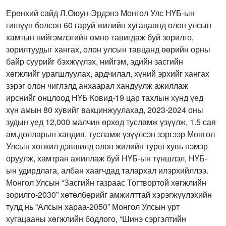
Ерөнхий сайд Л.Оюун-Эрдэнэ Монгол Улс НҮБ-ын
гишүүн болсон 60 гаруй жилийн хугацаанд олон улсын
хамтын нийгэмлэгийн өмнө тавигдаж буй зорилго,
зорилтуудыг хангах, олон улсын тавцанд өөрийн орны
байр суурийг бэхжүүлэх, нийгэм, эдийн засгийн
хөгжлийг урагшлуулах, ардчилал, хүний эрхийг хангах
зэрэг олон чиглэлд анхаарал хандуулж ажиллаж
ирснийг онцлоод НҮБ Ковид-19 цар тахлын хүнд үед
хүн амын 80 хувийг вакцинжуулахад, 2023-2024 оны
зудын үед 12,000 малчин өрхөд тусламж үзүүлж, 1.5 сая
ам.долларын хандив, тусламж үзүүлсэн зэргээр Монгол
Улсын хөгжил дэвшилд олон жилийн турш хувь нэмэр
оруулж, хамтран ажиллаж буй НҮБ-ын түншлэл, НҮБ-
ын удирдлага, албан хаагчдад талархал илэрхийллээ.
Монгол Улсын “Засгийн газраас Тогтвортой хөгжлийн
зорилго-2030” хөтөлбөрийг амжилттай хэрэгжүүлэхийн
тулд нь “Алсын хараа-2050” Монгол Улсын урт
хугацааны хөгжлийн бодлого, “Шинэ сэргэлтийн