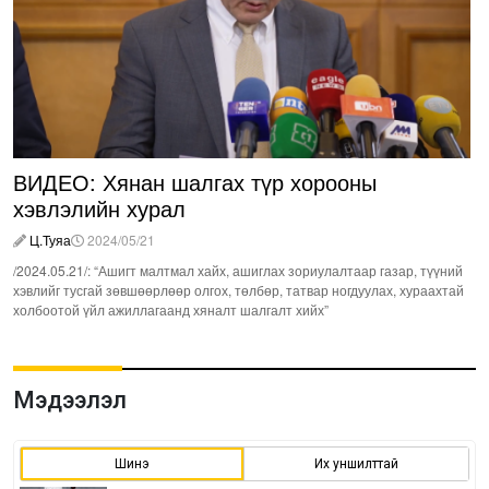
ВИДЕО: Хянан шалгах түр хорооны
хэвлэлийн хурал
Ц.Туяа
2024/05/21
/2024.05.21/: “Ашигт малтмал хайх, ашиглах зориулалтаар газар, түүний
хэвлийг тусгай зөвшөөрлөөр олгох, төлбөр, татвар ногдуулах, хураахтай
холбоотой үйл ажиллагаанд хяналт шалгалт хийх”
Мэдээлэл
Шинэ
Их уншилттай