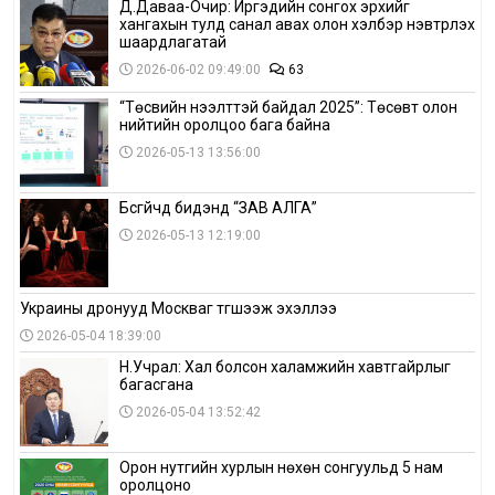
Д.Даваа-Очир: Иргэдийн сонгох эрхийг
хангахын тулд санал авах олон хэлбэр нэвтрүүлэх
шаардлагатай
2026-06-02 09:49:00
63
“Төсвийн нээлттэй байдал 2025”: Төсөвт олон
нийтийн оролцоо бага байна
2026-05-13 13:56:00
Бүсгүйчүүд бидэнд “ЗАВ АЛГА”
2026-05-13 12:19:00
Украины дронууд Москваг түгшээж эхэллээ
2026-05-04 18:39:00
Н.Учрал: Хал болсон халамжийн хавтгайрлыг
багасгана
2026-05-04 13:52:42
Орон нутгийн хурлын нөхөн сонгуульд 5 нам
оролцоно