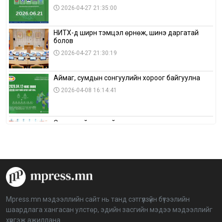
2026-04-27 21:35:00
НИТХ-д ширүүн тэмцэл өрнөж, шинэ даргатай
болов
2026-04-27 21:30:19
Аймаг, сумдын сонгуулийн хороог байгуулна
2026-04-08 16:14:41
Сонгуулийн хуулийн зөрчил, шалгах,
шийдвэрлэх ажиллагааны талаар хэлэлцлээ
2026-04-08 16:09:26
“Дэлхийн мөнгөний долоо хоног-2026” аян Төв
аймагт үргэлжилж байна
2026-04-03 12:00:00
Mpress.mn мэдээллийн сайт нь танд сэтгүүлзүйн бүтээлийн
шаардлага хангасан улстөр, эдийн засгийн мэдээ мэдээллийг
BTS-ийн тоглолтыг Netflix дэлхий даяар шууд
хүргэж ажиллана.
дамжуулна