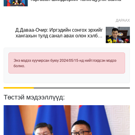
ДАРААХ
Д.Даваа-Очир: Иргэдийн сонгох эрхийг
хангахын тулд санал авах олон хэлбэр
нэвтрүүлэх шаардлагатай
Энэ мэдээ хуучирсан буюу 2024/05/15-нд нийтлэгдсэн мэдээ
болно.
Төстэй мэдээллүүд: