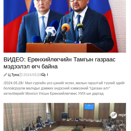
ВИДЕО: Ерөнхийлөгчийн Тамгын газраас
мэдээлэл өгч байна
Ц.Туяа
2024/05/28
1
/2024.05.28/: Мал сүргийн үнэ цэнийг өсгөх, малын гаралтай түүхий эдийг
боловсруулж малчдыг дэмжих үндэсний хэмжээний “Цагаан алт”
хөтөлбөрийг Монгол Улсын Ерөнхийлөгчөөс УИХ-ын даргад