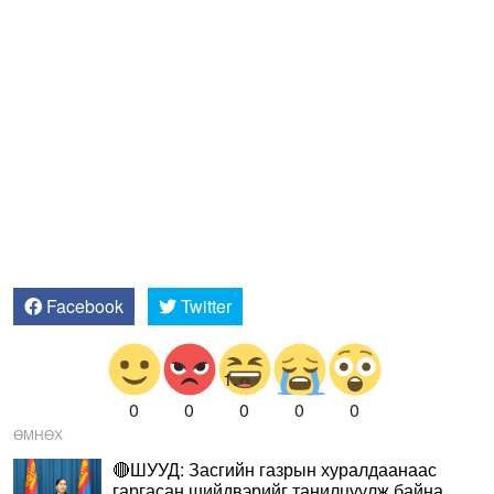
Facebook
Twitter
0
0
0
0
0
ӨМНӨХ
🔴ШУУД: Засгийн газрын хуралдаанаас
гаргасан шийдвэрийг танилцуулж байна