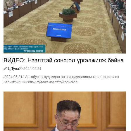
ВИДЕО: Нээлттэй сонсгол үргэлжилж байна
Ц.Туяа
2024/05/21
/2024.05.21/: Автобусны худалдан авах ажиллагааны талаарх нотлох
баримтыг шинжлэн судлах нээлттэй сонсгол