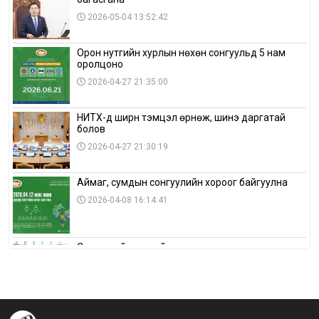
2026-05-04 13:52:42
Орон нутгийн хурлын нөхөн сонгуульд 5 нам
оролцоно
2026-04-27 21:35:00
НИТХ-д ширүүн тэмцэл өрнөж, шинэ даргатай
болов
2026-04-27 21:30:19
Аймаг, сумдын сонгуулийн хороог байгуулна
2026-04-08 16:14:41
Сонгуулийн хуулийн зөрчил, шалгах,
шийдвэрлэх ажиллагааны талаар хэлэлцлээ
2026-04-08 16:09:26
“Дэлхийн мөнгөний долоо хоног-2026” аян Төв