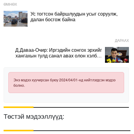
ӨМНӨХ
Ус тогтсон байршлуудын усыг соруулж,
далан босгож байна
ДАРААХ
Д.Даваа-Очир: Иргэдийн сонгох эрхийг
хангахын тулд санал авах олон хэлбэр
нэвтрүүлэх шаардлагатай
Энэ мэдээ хуучирсан буюу 2024/04/01-нд нийтлэгдсэн мэдээ
болно.
Төстэй мэдээллүүд: