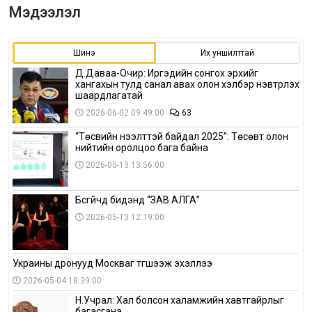
Мэдээлэл
Шинэ
Их уншилттай
Д.Даваа-Очир: Иргэдийн сонгох эрхийг
хангахын тулд санал авах олон хэлбэр нэвтрүүлэх
шаардлагатай
2026-06-02 09:49:00
63
“Төсвийн нээлттэй байдал 2025”: Төсөвт олон
нийтийн оролцоо бага байна
2026-05-13 13:56:00
Бүсгүйчүүд бидэнд “ЗАВ АЛГА”
2026-05-13 12:19:00
Украины дронууд Москваг түгшээж эхэллээ
2026-05-04 18:39:00
Н.Учрал: Хал болсон халамжийн хавтгайрлыг
багасгана