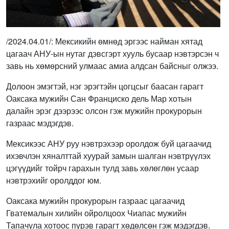
/2024.04.01/: Мексикийн өмнөд эргээс найман хятад
цагаач АНУ-ын нутаг дэвсгэрт хууль бусаар нэвтэрсэн ч
завь нь хөмөрсний улмаас амиа алдсан байсныг олжээ.
Долоон эмэгтэй, нэг эрэгтэйн цогцсыг баасан гарагт
Оаксака мужийн Сан Франциско дель Мар хотын
далайн эрэг дээрээс олсон гэж мужийн прокурорын
газраас мэдэгдэв.
Мексикээс АНУ руу нэвтрэхээр оролдож буй цагаачид
ихэвчлэн хяналттай хуурай замын шалган нэвтрүүлэх
цэгүүдийг тойрч гарахын тулд завь хөлөглөн усаар
нэвтрэхийг оролддог юм.
Оаксака мужийн прокурорын газраас цагаачид
Гватемалын хилийн ойролцоох Чиапас мужийн
Тапачула хотоос пүрэв гарагт хөдөлсөн гэж мэдэгдэв.