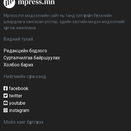
аймагт үргэлжилж байна
2026-04-03 12:00:00
Mpress.mn мэдээллийн сайт нь танд сэтгүүлзүйн бүтээлийн
шаардлага хангасан улстөр, эдийн засгийн мэдээ мэдээллийг
BTS-ийн тоглолтыг Netflix дэлхий даяар шууд
хүргэж ажиллана.
дамжуулна
2026-03-08 16:04:00
14
Бидний тухай
Редакцийн бодлого
Иргэдийн төлөөлөгчдийн хурлын 2026 оны
нөхөн сонгууль 6 дугаар сарын 21-нд болно
Сурталчилгаа байршуулах
2026-03-05 11:36:28
Холбоо барих
Нийгмийн сүлжээнд
Д.Тэгшбаяр: НҮБ-ын тогтоол санаачилж,
батлуулсан нь Монгол Улсын манлайллыг олон
улсад таниулсан
facebook
2026-03-04 09:00:00
twitter
youtube
Ерөнхийлөгч өө, жоомоо алах гээд байшингаа
шатаав!
instagram
2026-02-27 16:40:00
2
Мэйл хаяг бүртгүүлэх
Улс төрийн намуудын 2025 оны тайлан олон