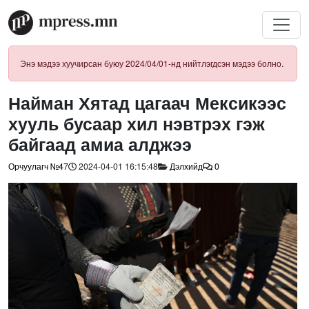
Энэ мэдээ хуучирсан буюу 2024/04/01-нд нийтлэгдсэн мэдээ болно.
Найман Хятад цагаач Мексикээс
хууль бусаар хил нэвтрэх гэж
байгаад амиа алджээ
Орчуулагч №47
2024-04-01 16:15:48
Дэлхийд
0