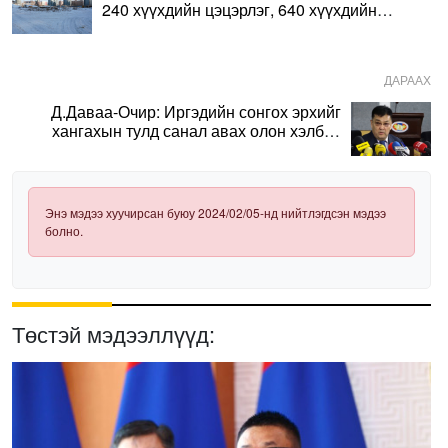
240 хүүхдийн цэцэрлэг, 640 хүүхдийн
сургууль барина
ДАРААХ
Д.Даваа-Очир: Иргэдийн сонгох эрхийг
хангахын тулд санал авах олон хэлбэр
нэвтрүүлэх шаардлагатай
Энэ мэдээ хуучирсан буюу 2024/02/05-нд нийтлэгдсэн мэдээ
болно.
Төстэй мэдээллүүд: