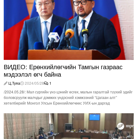
ВИДЕО: Ерөнхийлөгчийн Тамгын газраас
мэдээлэл өгч байна
Ц.Туяа
2024/05/28
1
/2024.05.28/: Мал сүргийн үнэ цэнийг өсгөх, малын гаралтай түүхий эдийг
боловсруулж малчдыг дэмжих үндэсний хэмжээний “Цагаан алт”
хөтөлбөрийг Монгол Улсын Ерөнхийлөгчөөс УИХ-ын даргад