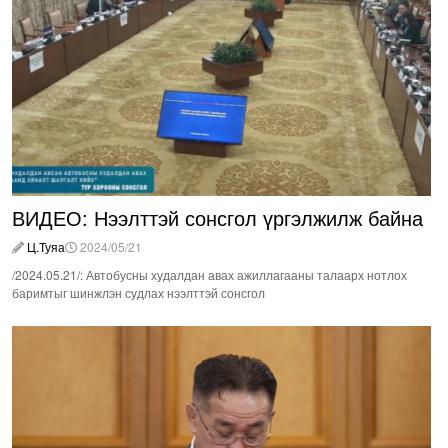
ВИДЕО: Нээлттэй сонсгол үргэлжилж байна
Ц.Туяа
2024/05/21
/2024.05.21/: Автобусны худалдан авах ажиллагааны талаарх нотлох
баримтыг шинжлэн судлах нээлттэй сонсгол