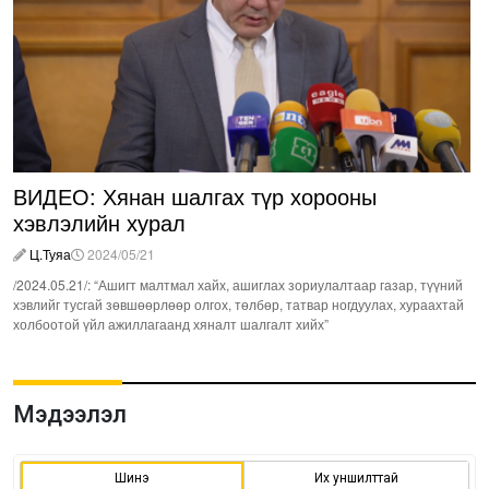
ВИДЕО: Хянан шалгах түр хорооны
хэвлэлийн хурал
Ц.Туяа
2024/05/21
/2024.05.21/: “Ашигт малтмал хайх, ашиглах зориулалтаар газар, түүний
хэвлийг тусгай зөвшөөрлөөр олгох, төлбөр, татвар ногдуулах, хураахтай
холбоотой үйл ажиллагаанд хяналт шалгалт хийх”
Мэдээлэл
Шинэ
Их уншилттай