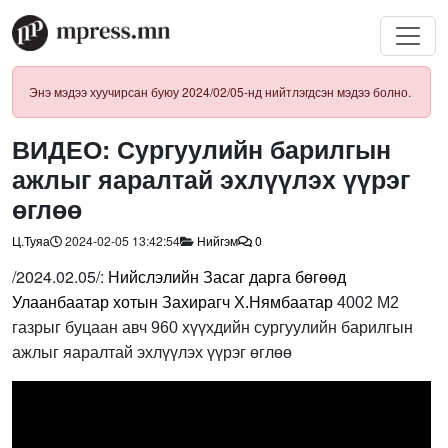
Энэ мэдээ хуучирсан буюу 2024/02/05-нд нийтлэгдсэн мэдээ болно.
ВИДЕО: Сургуулийн барилгын
ажлыг яаралтай эхлүүлэх үүрэг
өглөө
Ц.Туяа
2024-02-05 13:42:54
Нийгэм
0
/2024.02.05/:
Нийслэлийн Засаг дарга бөгөөд
Улаанбаатар хотын Захирагч Х.Нямбаатар
4002 М2
газрыг буцаан авч 960 хүүхдийн сургуулийн барилгын
ажлыг яаралтай эхлүүлэх үүрэг өглөө