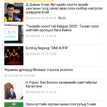
Д.Даваа-Очир: Иргэдийн сонгох эрхийг
хангахын тулд санал авах олон хэлбэр нэвтрүүлэх
шаардлагатай
2026-06-02 09:49:00
63
“Төсвийн нээлттэй байдал 2025”: Төсөвт олон
нийтийн оролцоо бага байна
2026-05-13 13:56:00
Бүсгүйчүүд бидэнд “ЗАВ АЛГА”
2026-05-13 12:19:00
Украины дронууд Москваг түгшээж эхэллээ
2026-05-04 18:39:00
Н.Учрал: Хал болсон халамжийн хавтгайрлыг
багасгана
2026-05-04 13:52:42
Орон нутгийн хурлын нөхөн сонгуульд 5 нам