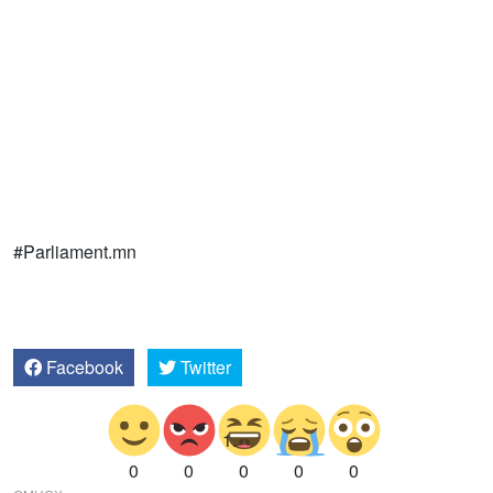
#Parliament.mn
Facebook
Twitter
0
0
0
0
0