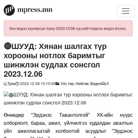
Энэ мэдээ хуучирсан буюу 2023/12/06-нд нийтлэгдсэн мэдээ болно.
🔴ШУУД: Хянан шалгах түр
хорооны нотлох баримтыг
шинжлэн судлах сонсгол
2023.12.06
Ц.Туяа
2023-12-06 10:10:00
Улс төр
,
Нийгэм
,
Видео
0
ШУУД: Хянан шалгах түр хорооны нотлох баримтыг
шинжлэн судлах сонсгол 2023.12.06
Өнөөдөр “Эрдэнэс
Тавантолгой” ХК-ийн нүүрс
олборлолт, бараа, ажил, үйлчилгээ худалдан авалтын
үйл ажиллагаатай холбоотой асуудлыг
”Эрдэнэс