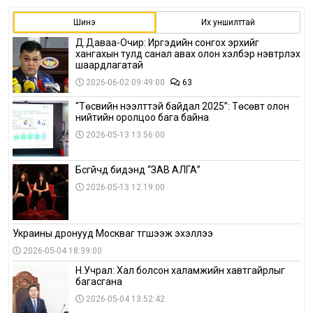
Шинэ
Их уншилттай
Д.Даваа-Очир: Иргэдийн сонгох эрхийг
хангахын тулд санал авах олон хэлбэр нэвтрүүлэх
шаардлагатай
2026-06-02 09:49:00
63
“Төсвийн нээлттэй байдал 2025”: Төсөвт олон
нийтийн оролцоо бага байна
2026-05-13 13:56:00
Бүсгүйчүүд бидэнд “ЗАВ АЛГА”
2026-05-13 12:19:00
Украины дронууд Москваг түгшээж эхэллээ
2026-05-04 18:39:00
Н.Учрал: Хал болсон халамжийн хавтгайрлыг
багасгана
2026-05-04 13:52:42