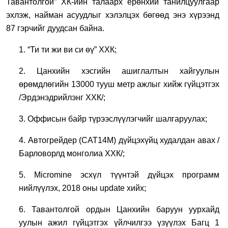
Тавантолгой” ХК-ийн талаарх ерөнхий танилцуулгаар
эхлэж,
найман асуудлыг хэлэлцэх бөгөөд энэ хүрээнд
87 гэрчийг дуудсан
байна.
1. “Ти ти жи ви си өү” ХХК;
2. Цанхийн хэсгийн ашиглалтын хайгуулын
өрөмдлөгийн 13000 тууш метр ажлыг хийж гүйцэтгэх
/Эрдэнэдрийлэнг ХХК/;
3. Оффисын байр түрээслүүлэгчийг шалгаруулах;
4. Автогрейдер (CAT14M) дүйцэхүйц худалдан авах /
Барловорлд монголиа ХХК/;
5. Micromine эсхүл түүнтэй дүйцэх программ
нийлүүлэх, 2018 оны update хийх;
6. Тавантолгой ордын Цанхийн баруун уурхайд
уулын ажил гүйцэтгэх үйлчилгээ үзүүлэх Багц 1