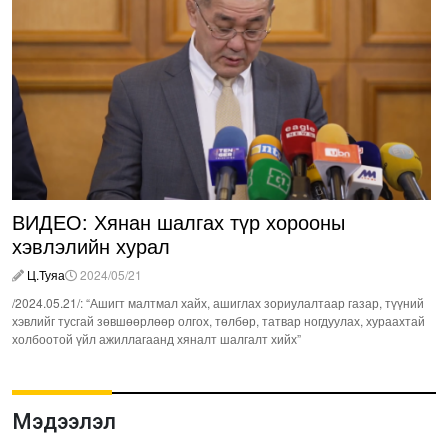
ВИДЕО: Хянан шалгах түр хорооны
хэвлэлийн хурал
Ц.Туяа
2024/05/21
/2024.05.21/: “Ашигт малтмал хайх, ашиглах зориулалтаар газар, түүний
хэвлийг тусгай зөвшөөрлөөр олгох, төлбөр, татвар ногдуулах, хураахтай
холбоотой үйл ажиллагаанд хяналт шалгалт хийх”
Мэдээлэл