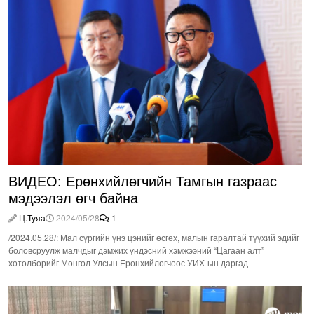
ВИДЕО: Ерөнхийлөгчийн Тамгын газраас
мэдээлэл өгч байна
Ц.Туяа
2024/05/28
1
/2024.05.28/: Мал сүргийн үнэ цэнийг өсгөх, малын гаралтай түүхий эдийг
боловсруулж малчдыг дэмжих үндэсний хэмжээний “Цагаан алт”
хөтөлбөрийг Монгол Улсын Ерөнхийлөгчөөс УИХ-ын даргад