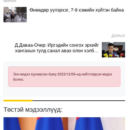
ӨМНӨХ
Өнөөдөр үүлэрхэг, 7-9 хэмийн хүйтэн байна
ДАРААХ
Д.Даваа-Очир: Иргэдийн сонгох эрхийг
хангахын тулд санал авах олон хэлбэр
нэвтрүүлэх шаардлагатай
Энэ мэдээ хуучирсан буюу 2023/12/06-нд нийтлэгдсэн мэдээ
болно.
Төстэй мэдээллүүд: