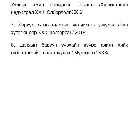
Уулсын ажил, өрөмдлөг тэсэлгээ /Хишигарвин
индустрал ХХК, Олборлолт ХХК/;
7. Харуул хамгаалалтын үйлчилгээ үзүүлэх /Чин
хутаг өндөр ХХК шалгарсан/ 2019;
8. Цанхын баруун уурхайн нүүрс ачилт хийх
гүйцэтгэгчийг шалгаруулах /“Мултипак” ХХК/