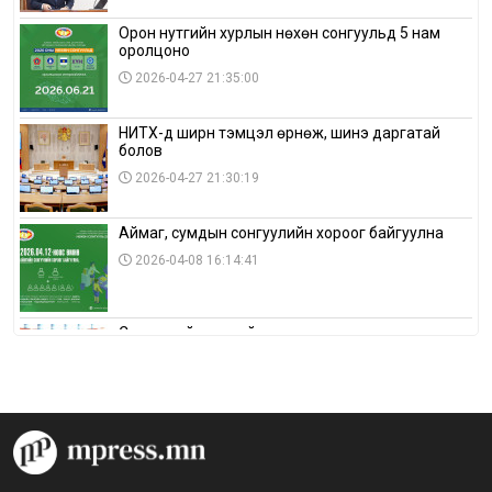
Орон нутгийн хурлын нөхөн сонгуульд 5 нам
оролцоно
2026-04-27 21:35:00
НИТХ-д ширүүн тэмцэл өрнөж, шинэ даргатай
болов
2026-04-27 21:30:19
Аймаг, сумдын сонгуулийн хороог байгуулна
2026-04-08 16:14:41
Сонгуулийн хуулийн зөрчил, шалгах,
шийдвэрлэх ажиллагааны талаар хэлэлцлээ
2026-04-08 16:09:26
“Дэлхийн мөнгөний долоо хоног-2026” аян Төв
аймагт үргэлжилж байна
2026-04-03 12:00:00