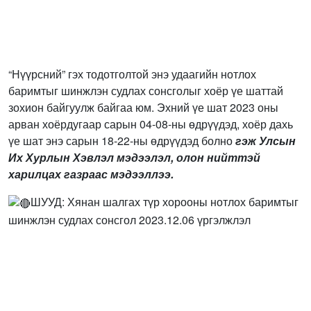
“Нүүрсний” гэх тодотголтой энэ удаагийн нотлох
баримтыг шинжлэн судлах сонсголыг хоёр үе шаттай
зохион байгуулж байгаа юм. Эхний үе шат 2023 оны
арван хоёрдугаар сарын 04-08-ны өдрүүдэд, хоёр дахь
үе шат энэ сарын 18-22-ны өдрүүдэд болно
гэж Улсын
Их Хурлын Хэвлэл мэдээлэл, олон нийттэй
харилцах газраас мэдээллээ.
ШУУД: Хянан шалгах түр хорооны нотлох баримтыг
шинжлэн судлах сонсгол 2023.12.06 үргэлжлэл