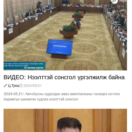
ВИДЕО: Нээлттэй сонсгол үргэлжилж байна
Ц.Туяа
2024/05/21
/2024.05.21/: Автобусны худалдан авах ажиллагааны талаарх нотлох
баримтыг шинжлэн судлах нээлттэй сонсгол