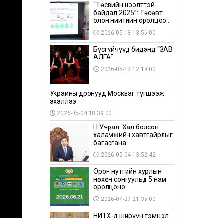
“Төсвийн нээлттэй
байдал 2025”: Төсөвт
олон нийтийн оролцоо
бага байна
2026-05-13 13:56:00
Бүсгүйчүүд бидэнд “ЗАВ
АЛГА”
2026-05-13 12:19:00
Украины дронууд Москваг түгшээж
эхэллээ
2026-05-04 18:39:00
Н.Учрал: Хал болсон
халамжийн хавтгайрлыг
багасгана
2026-05-04 13:52:42
Орон нутгийн хурлын
нөхөн сонгуульд 5 нам
оролцоно
2026-04-27 21:35:00
НИТХ-д ширүүн тэмцэл