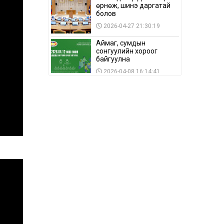
өрнөж, шинэ даргатай
болов
2026-04-27 21:30:19
Аймаг, сумдын
сонгуулийн хороог
байгуулна
2026-04-08 16:14:41
Сонгуулийн хуулийн
зөрчил, шалгах,
шийдвэрлэх
ажиллагааны талаар
2026-04-08 16:09:26
хэлэлцлээ
“Дэлхийн мөнгөний
долоо хоног-2026” аян
Төв аймагт үргэлжилж
байна
2026-04-03 12:00:00
BTS-ийн тоглолтыг
Netflix дэлхий даяар
шууд дамжуулна
2026-03-08 16:04:00
14