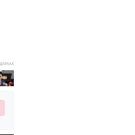
2026-01-06 14:05:00
УЧИРТАЙ: Венесуэлийн
Ерөнхийлөгч Н.Мадурог
АНУ барьчихсан нь ямар
учиртай юм бэ?
2026-01-04 19:00:00
2026 онд витамин,
нүүрний чийгшүүлэгч,
пробиотик зэрэгт МӨНГӨ
ҮРЭХЭЭ ЗОГСОО!
2026-01-02 11:40:00
ДАРААХ
ШИЙДВЭР: Татварын
багц хуулийн
шинэчлэлийг УИХ-д
өргөн мэдүүлэхээр
2025-12-24 20:01:14
тогтлоо
Хавдар судлалын
үндэсний төв мэс
заслын эмчилгээндээ
робот ашиглахаар зэхэж
2025-12-23 10:36:32
байна
Ардчилсан намын
санхүүгийн тайлан ИЛ
БУС, ихэнх нам албан
ёсны сайтгүй