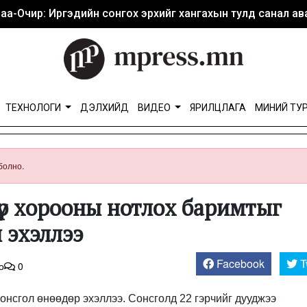
аа-Очир: Иргэдийн сонгох эрхийг хангахын тулд санал ава
ТЕХНОЛОГИ
ДЭЛХИЙД
ВИДЕО
ЯРИЛЦЛАГА
МИНИЙ ТУ
болно.
р хорооны нотлох баримтыг
 эхэллээ
Facebook
T
о
0
онсгол өнөөдөр эхэллээ. Сонсголд 22 гэрчийг дууджээ