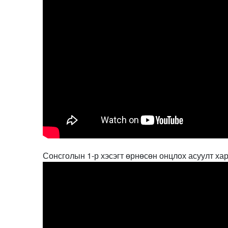
Сонсголын 1-р хэсэгт өрнөсөн онцлох асуулт ха