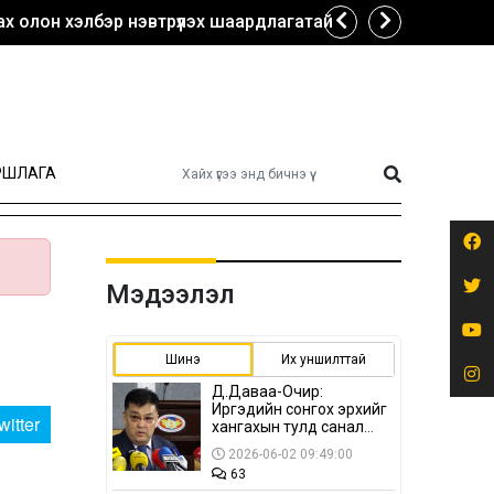
х олон хэлбэр нэвтрүүлэх шаардлагатай
РШЛАГА
Мэдээлэл
Шинэ
Их уншилттай
Д.Даваа-Очир:
Иргэдийн сонгох эрхийг
witter
хангахын тулд санал
авах олон хэлбэр
2026-06-02 09:49:00
нэвтрүүлэх
63
шаардлагатай