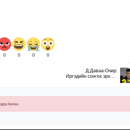
0
0
0
0
Д.Даваа-Очир:
Иргэдийн сонгох эрхийг
хангахын тулд санал
авах олон хэлбэр
нэвтрүүлэх
шаардлагатай
эдээ болно.