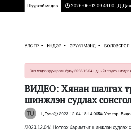
2026-06-02 09:49:00
Д.Дав
Шуурхай мэдээ
УЛС ТӨР
ИНДЭР
ЭРҮҮЛ МЭНД
БОЛОВСРОЛ
Энэ мэдээ хуучирсан буюу 2023/12/04-нд нийтлэгдсэн мэдээ 
ВИДЕО: Хянан шалгах тү
шинжлэн судлах сонсгол
Ц.Туяа
2023-12-04 18:14:00
Улс төр
,
Виде
/2023.12.04/: Нотлох баримтыг шинжлэн судлах с