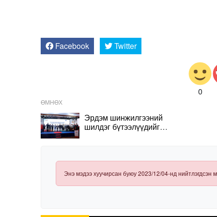
Facebook
Twitter
0
ӨМНӨХ
Эрдэм шинжилгээний
шилдэг бүтээлүүдийг
шалгарууллаа
Энэ мэдээ хуучирсан буюу 2023/12/04-нд нийтлэгдсэн м