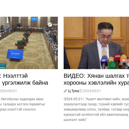
 Нээлттэй
ВИДЕО: Хянан шалгах т
л үргэлжилж байна
хорооны хэвлэлийн хур
2024/05/21
Ц.Туяа
2024/05/21
/: Автобусны худалдан авах
/2024.05.21/: “Ашигт малтмал хайх, аши
ы талаарх нотлох баримтыг
зориулалтаар газар, түүний хэвлийг ту
лах нээлттэй сонсгол
зөвшөөрлөөр олгох, төлбөр, татвар ног
хураахтай холбоотой үйл ажиллагаанд
шалгалт хийх”