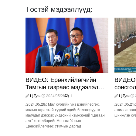
Төстэй мэдээллүүд:
ВИДЕО: Ерөнхийлөгчийн
ВИДЕО:
Тамгын газраас мэдээлэл
сонсго
өгч байна
Ц.Туяа
2024/05/28
1
Ц.Туяа
/2024.05.28/: Мал сүргийн үнэ цэнийг өсгөх,
/2024.05.21
малын гаралтай түүхий эдийг боловсруулж
ажиллагаан
малчдыг дэмжих үндэсний хэмжээний “Цагаан
шинжлэн суд
алт” хөтөлбөрийг Монгол Улсын
Ерөнхийлөгчөөс УИХ-ын даргад